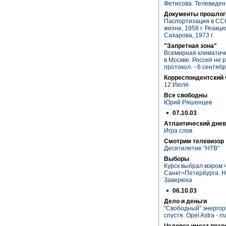
Фетисова. Телевиден
Документы прошлог
Паспортизация в СССР
жизни, 1958 г. Реакц
Сахарова, 1973 г.
"Запретная зона"
Всемирная климатич
в Москве. Россия не
протокол. - 6 сентяб
Корреспондентский 
12 Июля
Все свободны
Юрий Ряшенцев
07.10.03
Атлантический днев
Игра слов
Смотрим телевизор
Десятилетие "НТВ"
Выборы
Курск выбрал мэром 
Санкт=Петербурга. 
Заверюха
06.10.03
Дело и деньги
"Свободный" энергоры
спустя. Opel Astra - 
Человек имеет прав