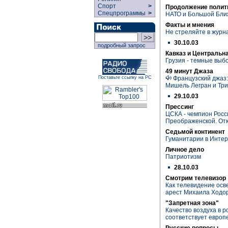
Спорт
>
Продолжение полит
Спецпрограммы
>
НАТО и Большой Бли
Факты и мнения
Не стреляйте в журн
30.10.03
подробный запрос
Кавказ и Центральн
Грузия - темные выб
49 минут Джаза
Французский джаз:
Поставьте ссылку на РС
Мишель Легран и Три
29.10.03
Прессинг
ЦСКА - чемпион Росс
Преображенской. Отк
Седьмой континент
Гуманитарии в Интер
Личное дело
Патриотизм
28.10.03
Смотрим телевизор
Как телевидение осв
арест Михаила Ходор
"Запретная зона"
Качество воздуха в р
соответствует европ
Русские вопросы