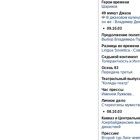
Герои времени
Шариков
49 минут Джаза
В джазовом календ
он же - Владимир Дю
09.10.03
Продолжение полит
Выбор Владимира П
Разница во времени
Lingua Sovietica.- Сов
Седьмой континент
Толерантность и Инт
Осень 93
Передача третья
Театральный выпуск
"Коляда-театр"
Час прессы
Именем Лужкова...
Личное дело
Cтереотипы мужеств
08.10.03
Кавказ и Центральн
Азербайджанские вы
династией
Прессинг
Второй тур Лиги чем