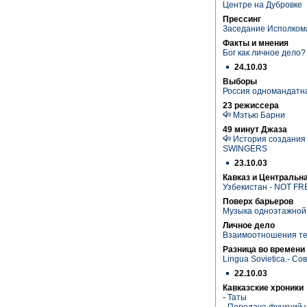
Центре на Дубровке
Прессинг
Заседание Исполкома
Факты и мнения
Бог как личное дело?
24.10.03
Выборы
Россия одномандатна
23 режиссера
Мэтью Барни
49 минут Джаза
История создания 
SWINGERS
23.10.03
Кавказ и Центральн
Узбекистан - NOT FR
Поверх барьеров
Музыка одноэтажной
Личное дело
Взаимоотношения те
Разница во времени
Lingua Sovietica.- Сов
22.10.03
Кавказские хроники
-
Таты
-
Передача функций у