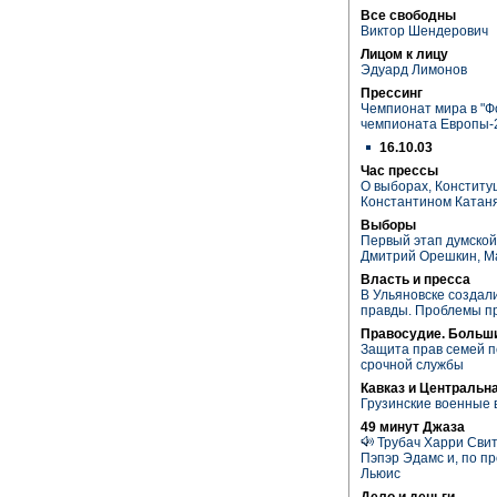
Все свободны
Виктор Шендерович
Лицом к лицу
Эдуард Лимонов
Прессинг
Чемпионат мира в "Ф
чемпионата Европы-
16.10.03
Час прессы
О выборах, Конституц
Константином Катан
Выборы
Первый этап думской
Дмитрий Орешкин, М
Власть и пресса
В Ульяновске создал
правды. Проблемы п
Правосудие. Больш
Защита прав семей 
срочной службы
Кавказ и Центральн
Грузинские военные 
49 минут Джаза
Трубач Харри Сви
Пэпэр Эдамс и, по п
Льюис
Дело и деньги