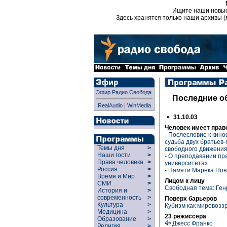
Ищите наши новы
Здесь хранятся только наши архивы (
Эфир Радио Свобода
Последние о
|
RealAudio
WinMedia
31.10.03
Человек имеет прав
-
Послесловие к кино
судьба двух братьев
Темы дня
>
свободного движения
Наши гости
>
-
О преподавании пра
Права человека
>
университетах
Россия
>
-
Памяти Марека Нови
Время и Мир
>
Лицом к лицу
СМИ
>
Свободная тема: Ген
История и
>
современность
>
Поверх барьеров
Культура
>
Кубизм как мировозз
Медицина
>
23 режиссера
Образование
>
Джесс Франко
Религия
>