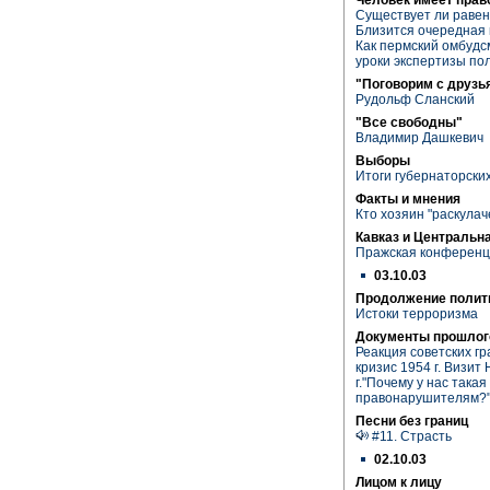
Существует ли равен
Близится очередная
Как пермский омбудс
уроки экспертизы по
"Поговорим с друзь
Рудольф Сланский
"Все свободны"
Владимир Дашкевич
Выборы
Итоги губернаторски
Факты и мнения
Кто хозяин "раскула
Кавказ и Центральн
Пражская конференци
03.10.03
Продолжение полит
Истоки терроризма
Документы прошлог
Реакция советских г
кризис 1954 г. Визит
г."Почему у нас така
правонарушителям?" -
Песни без границ
#11. Страсть
02.10.03
Лицом к лицу