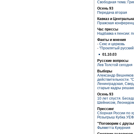
Свободная тема: Гри
Осень 93
Передача вторая
Кавказ и Центральн
Пражская конференц
Час прессы
Надбавка к пенсии: 
Факты и мнения
-
Секс и церковь
-
"Проклятый русский 
01.10.03
Русские вопросы
Лев Толстой сегодня
Выборы
Александр Вешняков 
действительности. "
Ленинградская, Сверд
старые кадры решают
Осень 93
10 лет спустя. Бесе
Шейнисом, Леонидом
Прессинг
Сборная России по х
Розыгрыш Кубка УЕ
"Поговорим с друзь
Фьяметта Кукурния
Смотрим телевизор