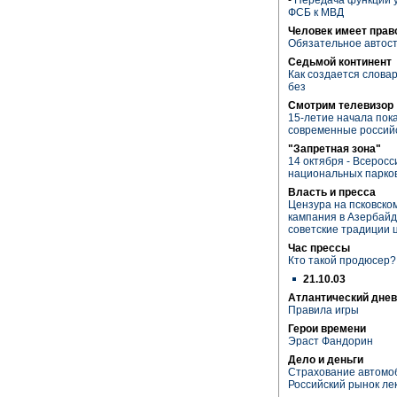
ФСБ к МВД
Человек имеет прав
Обязательное автос
Седьмой континент
Как создается словар
без
Смотрим телевизор
15-летие начала пок
современные россий
"Запретная зона"
14 октября - Всеросс
национальных парко
Власть и пресса
Цензура на псковско
кампания в Азербай
советские традиции
Час прессы
Кто такой продюсер?
21.10.03
Атлантический днев
Правила игры
Герои времени
Эраст Фандорин
Дело и деньги
Страхование автомоб
Российский рынок ле