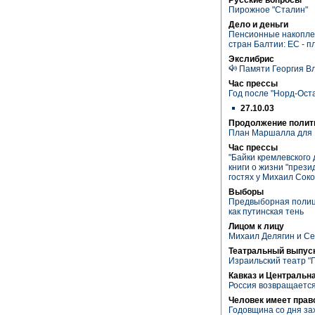
Пирожное "Сталин"
Дело и деньги
Пенсионные накоплен
стран Балтии: ЕС - 
Экслибрис
Памяти Георгия В
Час прессы
Год после "Норд-Ост
27.10.03
Продолжение полит
План Маршалла для 
Час прессы
"Байки кремлевского 
книги о жизни "прези
гостях у Михаил Сок
Выборы
Предвыборная полиц
как путинская тень
Лицом к лицу
Михаил Делягин и Се
Театральный выпуск
Израильский театр "
Кавказ и Центральн
Россия возвращаетс
Человек имеет прав
Годовщина со дня за