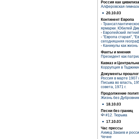
Россия как цивилиз
Алферовская гимназ
20.10.03
Континент Европа
-
Трансатлантическое
ярмарки. Юбилей Дм
-
Европейский летний
-
"Европа старая", "Е
сегодняшняя геогра
-
Каникулы как жизнь 
Факты и мнения
Президент как патри
Кавказ и Центральн
Коррупция в Таджики
Документы прошлог
Россия в марте 1907 
Письма во власть, 19
совета, 1971 г.
Продолжение полит
Жизнь без Дубровни
18.10.03
Песни без границ
#12. Тюрьма
17.10.03
Час прессы
Ахмед Закаев и росси
Чечне