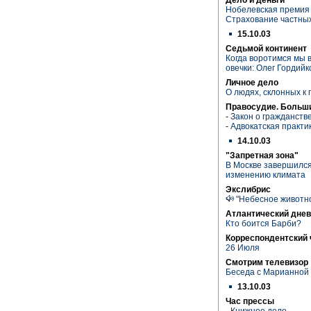
Нобелевская премия 
Страхование частных
15.10.03
Седьмой континент
Когда воротимся мы в
овечки: Олег Гордий
Личное дело
О людях, склонных к
Правосудие. Больш
-
Закон о гражданств
-
Адвокатская практи
14.10.03
"Запретная зона"
В Москве завершилс
изменению климата
Экслибрис
"Небесное животно
Атлантический днев
Кто боится Барби?
Корреспондентский 
26 Июля
Смотрим телевизор
Беседа с Марианной
13.10.03
Час прессы
-
Книжное дело