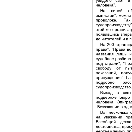
увидело свет в
человека".
На синей об
амнистии", можно 
проволоке. Та
судопроизводств
этой же организац
появившись вперв
до читателей и в 
На 200 страниц
права", "Права во
названия лишь н
судебное разбират
под стражи", "Пр
свободу от пыт
показаний, пол
принуждения". Гл
подробно рас
судопроизводство.
Выход в свет
поддержке Бюро 
человека. Эпигр
"Беззаконие в одн
Вот несколько 
на уважении пра
Всеобщей декла
достоинства, прис
неотъемлемых пра