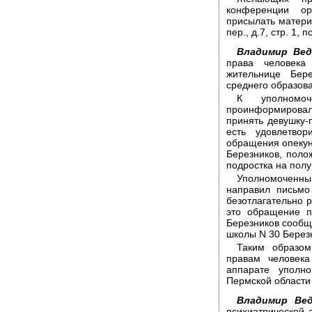
конференции ор
присылать матери
пер., д.7, стр. 1,
Владимир Вед
права человека
жительнице Бер
среднего образова
К уполномо
проинформировал
принять девушку-п
есть удовлетво
обращения опекун
Березников, поло
подростка на пол
Уполномоченн
направил письмо
безотлагательно 
это обращение п
Березников сообщи
школы N 30 Березн
Таким образом
правам человека
аппарате уполн
Пермской области
Владимир Вед
психиатрической 