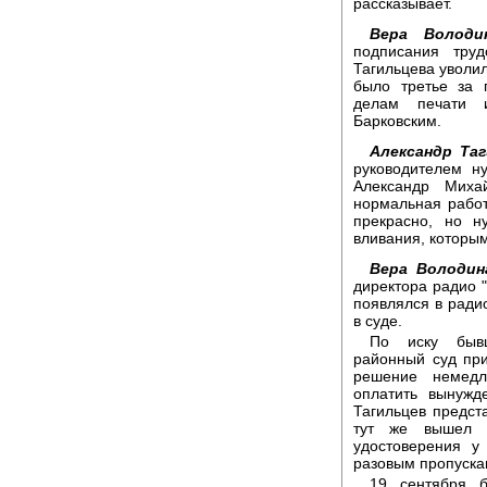
рассказывает.
Вера Володи
подписания тру
Тагильцева уволил
было третье за 
делам печати 
Барковским.
Александр Таг
руководителем ну
Александр Миха
нормальная работ
прекрасно, но н
вливания, которым
Вера Володин
директора радио "
появлялся в ради
в суде.
По иску бывш
районный суд пр
решение немедл
оплатить вынужд
Тагильцев предст
тут же вышел п
удостоверения у
разовым пропуска
19 сентября б