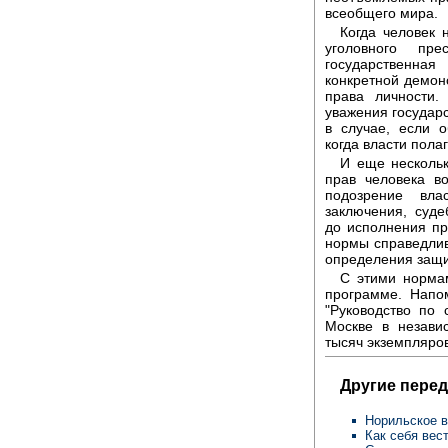
всеобщего мира.
Когда человек 
уголовного пр
государственна
конкретной демонс
права личности.
уважения государс
в случае, если 
когда власти полаг
И еще нескольк
прав человека в
подозрение вла
заключения, суде
до исполнения п
нормы справедлив
определения защит
С этими нормам
программе. Напо
"Руководство по 
Москве в незави
тысяч экземпляров
Другие перед
Норильское в
Как себя вес