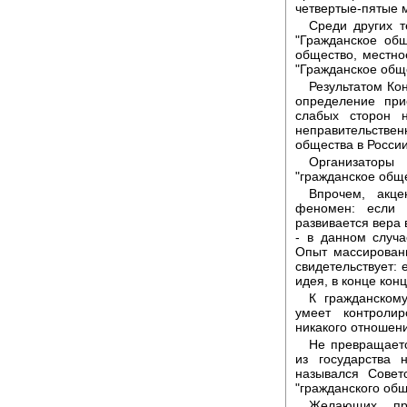
четвертые-пятые 
Среди других т
"Гражданское об
общество, местн
"Гражданское обще
Результатом Ко
определение при
слабых сторон н
неправительстве
общества в России
Организаторы
"гражданское обще
Впрочем, акце
феномен: если п
развивается вера 
- в данном случа
Опыт массирован
свидетельствует: 
идея, в конце кон
К гражданскому
умеет контроли
никакого отношен
Не превращаетс
из государства 
назывался Совет
"гражданского об
Желающих пр