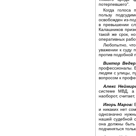
потерпевшего".
Когда голоса 
пользу подсуди
освобожден из-под
в превышении сл
Калашников призн
такой же срок, н
оперативных рабо
Любопытно, что
уважении к суду 
против подобной п
Виктор Ведер
профессионалы. Ес
людям с улицы, пу
вопросом к профес
Алекс Неймир
системе МВД, а 
наоборот, считает
Игорь Маров:
Б
и никаких нет со
однозначно нужн
нашей судебной с
она должны быть 
подчиняться тольк