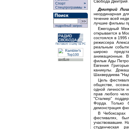
Свобода Дмитрий 
Спорт
>
Спецпрограммы
>
Дмитрий Лиш
неординарная для
течение всей нед
лучшие фильмы пр
подробный запрос
Ежегодный Меж
открывается в Мос
состоялся в 1995 
режиссера Алекс
Поставьте ссылку на РС
реальным событи
широко предс
анимационные. В
фильм Ады Петро
Евгения Григорь
каникулы. Дома
Шахвердиева "Над
Цель фестиваля
обществе, осозн
одной личности н
прав любого чел
"Сталкер" подде
Форда. Только 
демонстрация фил
В Чебоксарах
фестивалях, бы
участвовавшие. Н
студенческая р