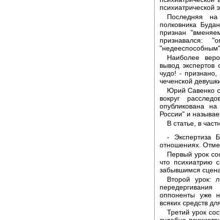
психиатрической э
Последняя на
полковника Будан
признан "вменяе
признавался: "
"недееспособным"
Наиболее вер
вывод экспертов 
чудо! - признано
чеченской девушк
Юрий Савенко с
вокруг расслед
опубликована на
России" и называе
В статье, в част
- Экспертиза 
отношениях. Отме
Первый урок со
что психиатрию 
забывшимся сцен
Второй урок: 
передергивания
оппоненты уже н
всяких средств дл
Третий урок со