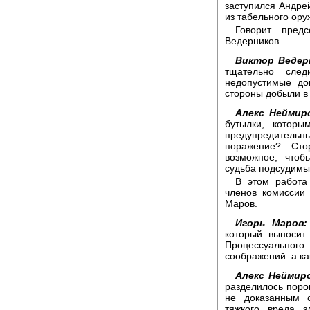
заступился Андре
из табельного ору
Говорит предс
Ведерников.
Виктор Ведер
тщательно сле
недопустимые док
стороны добыли в
Алекс Неймир
бутылки, котор
предупредительн
поражение? Ст
возможное, чтоб
судьба подсудимы
В этом работа
членов комиссии
Маров.
Игорь Маров:
который выносит
Процессуального
соображений: а ка
Алекс Неймир
разделилось поров
не доказанным 
тяжкого вреда з