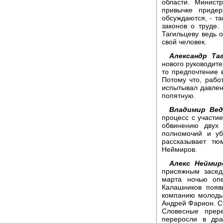
области. Минист
привычке придер
обсуждаются, - т
законов о труде.
Тагильцеву ведь о
свой человек.
Александр Таг
нового руководите
то предпочтение 
Потому что, рабо
испытывал давлен
попятную.
Владимир Вед
процесс с участи
обвинению двух
полномочий и уб
рассказывает тю
Неймиров.
Алекс Неймир
присяжным засед
марта ночью оп
Калашников появ
компанию молоды
Андрей Фарион. С
Словесные прере
переросли в др