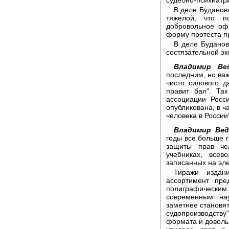
судебно-психиатри
В деле Буданов
тяжелой, что 
добровольное оф
форму протеста п
В деле Буданов
состязательной эк
Владимир Ве
последним, но ва
чисто силового д
правит бал". Та
ассоциации Росс
опубликована, в ч
человека в России
Владимир Вед
годы все больше 
защиты прав чел
учебниках, всев
записанных на эле
Тиражи издан
ассортимент пре
полиграфическим
современным на
заметнее становят
судопроизводств
формата и довольн