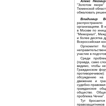
Алекс Неймир
"Золотом якоре"
Тюменской област
обжаловать решен
Владимир Ве
распространил
организациям. В н
в Москве по иниц
"Мемориал", Меж
и более десятка 
Всероссийская ко
Оргкомитет К
неправительств
участие в подгото
Среди пробле
(правда, само сл
видимо, чтобы н
Гражданском фору
противоречивом)
обсуждению на 
движение и гра
судебно-правова
гражданское об
общество. Обще
проблема Чечни".
Тут бросается
правозащитнико