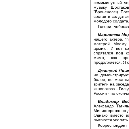
семиминутный че
музыку Шостако
"Броненосец Пот
состав в солдатск
молодого солдата,
Говорит чебокс
Мариэтта Мор
нашего актера, "
матерей. Моему 
армию. И вот ко
спрятался под к
мимо, как пр
продолжается. Я с
Дмитрий Лиш
не демонстрирую
более, по местны
зрители на заседа
кинопоказа - Гил
России - по оконч
Владимир Вед
Александр Тагиль
Министерство по 
Однако вместо в
пытаются уволить 
Корреспондент