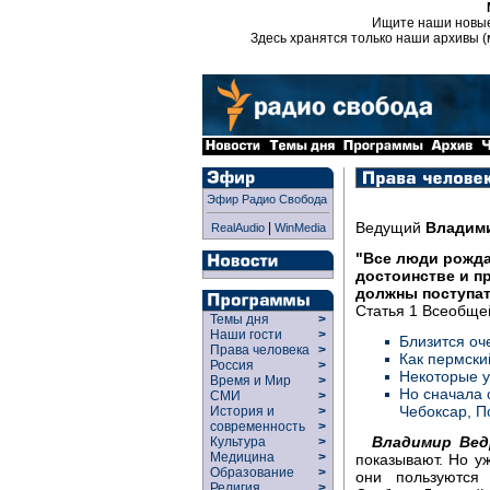
Ищите наши новы
Здесь хранятся только наши архивы (
Эфир Радио Свобода
Ведущий
Владим
|
RealAudio
WinMedia
"Все люди рожд
достоинстве и п
должны поступат
Статья 1 Всеобще
Темы дня
>
Наши гости
>
Близится оч
Права человека
>
Как пермски
Россия
>
Некоторые у
Время и Мир
>
Но сначала 
СМИ
>
Чебоксар, П
История и
>
современность
>
Владимир Вед
Культура
>
Медицина
>
показывают. Но уж
Образование
>
они пользуются
Религия
>