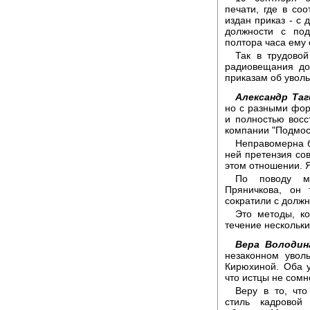
печати, где в с
издан приказ - с 
должности с под
полтора часа ему
Так в трудовой
радиовещания до
приказам об увол
Александр Таг
но с разными фор
и полностью вос
компании "Подмос
Неправомерна б
ней претензия со
этом отношении. Я
По поводу мо
Пряничкова, он 
сократили с должн
Это методы, ко
течение нескольки
Вера Володин
незаконном увол
Кирюхиной. Оба 
что истцы не сомн
Веру в то, чт
стиль кадровой