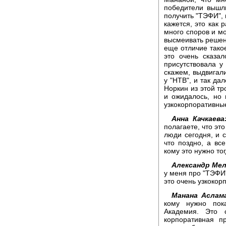
победители вышли
получить "ТЭФИ",
кажется, это как 
много споров и м
высмеивать решени
еще отличие такое
это очень сказал
присутствовала у 
скажем, выдвигал
у "НТВ", и так да
Норкин из этой тр
и ожидалось, но 
узкокорпоративны
Анна Качкаева
полагаете, что эт
люди сегодня, и с
что поздно, а все
кому это нужно то
Александр Мел
у меня про "ТЭФИ"
это очень узкокор
Манана Аслама
кому нужно пок
Академия. Это 
корпоративная п