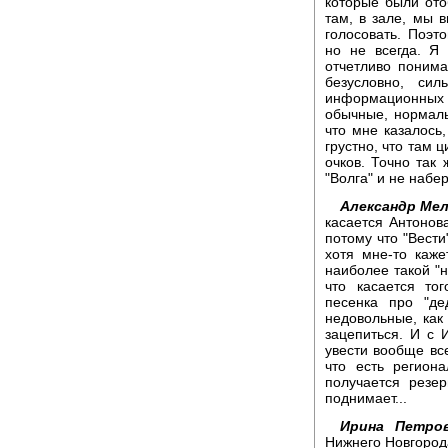
которые были от
там, в зале, мы 
голосовать. Поэто
но не всегда. Я 
отчетливо понима
безусловно, си
информационных 
обычные, нормаль
что мне казалось,
грустно, что там 
очков. Точно так 
"Волга" и не набер
Александр Мел
касается Антонова
потому что "Вести
хотя мне-то каже
наиболее такой "н
что касается тог
песенка про "де
недовольные, как
зацепиться. И с 
увести вообще все
что есть регион
получается резер
поднимает...
Ирина Петров
Нижнего Новгород