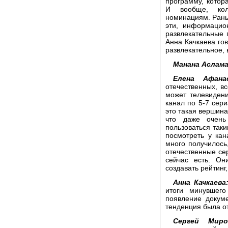
программу, котор
И вообще, кол
номинациям. Раньш
эти, информацио
развлекательные 
Анна Качкаева гов
развлекательное, 
Манана Аслама
Елена Афанас
отечественных, вс
может телевидени
канал по 5-7 сери
это такая вершина
что даже очен
пользоваться таки
посмотреть у кан
много получилось
отечественные сер
сейчас есть. Он
создавать рейтинг
Анна Качкаева
итоги минувшего
появление докуме
тенденция была о
Сергей Миро