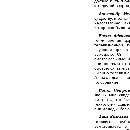
должно быть значи
это другой вопрос
Александр Ме
существу, и ее ка
недостаточно ин
интересно было, и
Елена Афанас
точки зрения ц
телевизионной, 
вручения призов
выходило. Они п
смотрелась именн
они сделали это
смотрелся выигры
именно телевизио
А накладки - о
голосование.
Ирина Петров
звонки мне свиде
смотреть, что был
технологий совр
они молоды, без 
Анна Качкаева:
телевизор" - рубр
всматривается в 