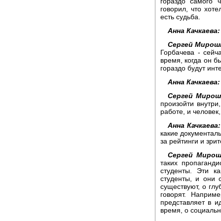
гораздо самого 
говорил, что хоте
есть судьба.
Анна Качкаева:
Сергей Мирош
Горбачева - сейч
время, когда он б
гораздо будут инт
Анна Качкаева:
Сергей Мирош
произойти внутри
работе, и человек,
Анна Качкаева:
какие документаль
за рейтинги и зри
Сергей Мирош
таких пропаганди
студенты. Эти к
студенты, и они
существуют, о глу
говорят. Наприм
представляет в ид
время, о социаль