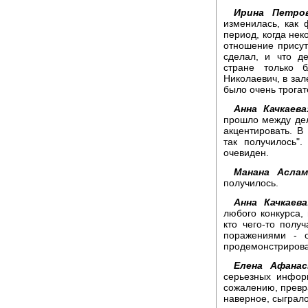
Ирина Петров
изменилась, как 
период, когда нек
отношение присут
сделал, и что д
стране только 
Николаевич, в зал
было очень трогат
Анна Качкаева
прошло между дел
акцентировать. В
так получилось"
очевиден.
Манана Аслам
получилось.
Анна Качкаева
любого конкурса,
кто чего-то полу
поражениями - о
продемонстрирова
Елена Афанас
серьезных инфор
сожалению, превр
наверное, сыграло