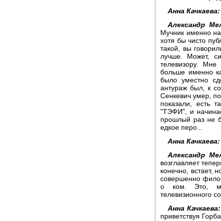
Анна Качкаева:
Александр Ме
Мучник именно на 
хотя бы чисто пуб
такой, вы говорил
лучше. Может, с
телевизору. Мне
больше именно ка
было уместно сд
антураж был, к с
Сенкевич умер, по
показали, есть 
"ТЭФИ", и начинае
прошлый раз не бу
едкое перо...
Анна Качкаева:
Александр Ме
возглавляет теперь
конечно, встает, 
совершенно филос
о ком. Это, мн
телевизионного с
Анна Качкаева:
приветствуя Горба