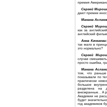
премия Американс
Сергей Мирош
дают премии инос
Манана Аслама
Сергей Мирош
как за английски
английский фильм
Анна Качкаева:
так мало в принц
это нормально?
Сергей Мирош
случае смешивать
просто ошибка, гр
Манана Аслама
том, что раньш
показывали по те
практически нево
большое внутрен
разделена на 
внеэкранные... А 
Академии не расш
будет значительн
год академиков б