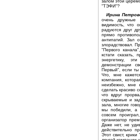
залом этой церем
"ТЭФИ"?
Ирина Петров
очень дружные 
видимость, что о
радуются друг др
прямо противопо
антипатий. Зал 
злорадствовал. Пр
"Первого канала"
кстати сказать,
энергетику, эт
демонстрации св
Первый", если т
Что, мне кажетс
компания, котора
неизбежно, мне 
сделать красиво с
что вдруг прорва
скрываемые и за
зала, многие гово
мы победили, а 
совсем проиграл
организатор прем
Даже нет, не уди
действительно п
Этот свист, крики
другой компании н