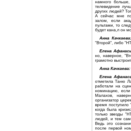
намного больше,
телевидение лучш
других людей? То
А сейчас мне по
залом, если ака
пультами, то сле
будет кана,л он мо
Анна Качкаева
"Второй", либо "НТ
Елена Афанась
но, наверное, "В
грамотно выстрои
Анна Качкаева:
Елена Афанась
отметила Таню Ла
работали на сцен
номинацию, если
Малахов, навер
организатор церем
время поступило "
когда была кризи
только звезды "Н
людей, и тем сам
Ведь это сознан
после первой ном