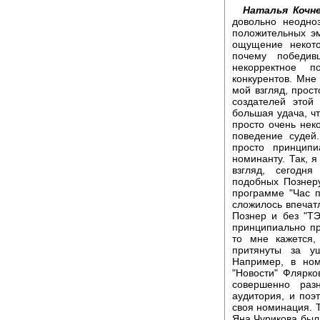
Наталья Кочне
довольно неодно
положительных эм
ощущение некото
почему победи
некорректное 
конкурентов. Мне 
мой взгляд, прос
создателей этой
большая удача, чт
просто очень нек
поведение судей
просто принцип
номинанту. Так, я
взгляд, сегодн
подобных Познеру
программе "Час п
сложилось впечатл
Познер и без "Т
принципиально пр
то мне кажется,
притянуты за у
Например, в но
"Новости" Флярко
совершенно раз
аудитория, и поэ
своя номинация. 
Яна Чурикова была