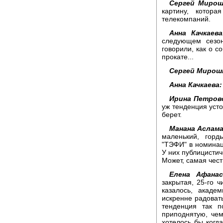
Сергей Мирош
картину, котор
телекомпаний.
Анна Качкаева
следующем сезон
говорили, как о с
прокате...
Сергей Мирош
Анна Качкаева:
Ирина Петровс
уж тенденция усто
берет.
Манана Аслама
маленький, гор
"ТЭФИ" в номинац
У них публицисти
Может, самая чест
Елена Афанас
закрытая, 25-го 
казалось, акаде
искренне радовать
тенденция так п
приподнятую, че
хотелось бы когд