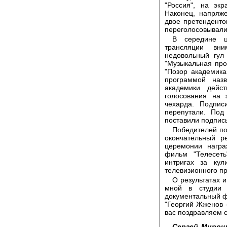
"Россия", на эк
Наконец, напряже
двое претенденто
переголосовывали
В середине ц
трансляции вни
недовольный гул
"Музыкальная про
"Позор академика
программой наз
академики дейс
голосования на 
чехарда. Подпи
перепутали. Под
поставили подпись
Победителей по
окончательный р
церемонии награ
фильм "Телесеть
интригах за кул
телевизионного пр
О результатах 
мной в студии 
документальный ф
"Георгий Жженов 
вас поздравляем с
Сергей Мирош