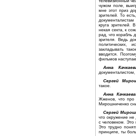
телевизионный чело
чужом поле, выиг
мне этот приз дор
зрителей. То ест
документалистам 
круга зрителей. В
некая секта, к со
рад, что корабль 
зрителя. Ведь до
политических, и
закладывать тако
вводится. Поэто
фильмов наступае
Анна Качкаев
документалистом,
Сергей Мирош
такое.
Анна Качкаева
Жженов, что про 
Мирошниченко сни
Сергей Мирош
что окружение не
с человеком. Это 
Это трудно понят
принципе, ты бол