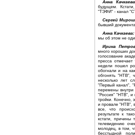
Анна Качкаева
будущем. Кстати
"ТЭФИ" - канал "С
Сергей Мирош
бывший документа
Анна Качкаева:
мы об этом не оди
Ирина Петров
много хороших док
голосование акаде
пресса отмечает
недели пошел рос
обогнали и на ка
обгонять "НТВ", 
несколько лет с
"Первый канал", "
перемены внутри т
"Россия" "НТВ", и
тройки. Конечно, 
и провале "НТВ", 
все, что проис
результате к так
кстати, причины 
телевидению оче
молодец, в том, ч
бесстыдной пол