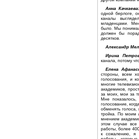
Анна Качкаева
одной берлоге, о
каналы выгляде
младенцами. Мен
было. Мы понимали
должен бы порад
десятков.
Александр Мел
Ирина Петров
канала, потому ч
Елена Афанас
стороны, всем х
голосования, и ко
многие телевизио
академиков, прос
за моих, мои за т
Мне показалось,
голосование, когд
обменять голоса, 
тройка. По моим
мнением академико
этом случае все
работы, более 400
к сожалению, я 
работы, которые