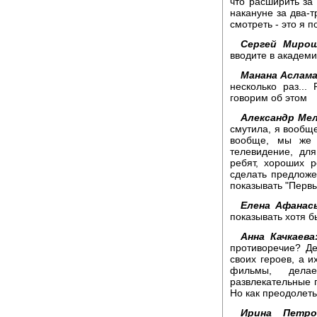
что расширить за
накануне за два-т
смотреть - это я п
Сергей Мирош
вводите в академ
Манана Аслама
несколько раз...
говорим об этом
Александр Мел
смутила, я вообще
вообще, мы же 
телевидение, для
ребят, хороших 
сделать предложе
показывать "Первы
Елена Афанась
показывать хотя б
Анна Качкаева
противоречие? Де
своих героев, а и
фильмы, дела
развлекательные п
Но как преодолеть
Ирина Петров