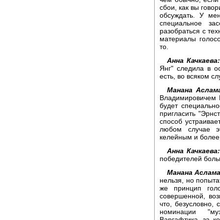
сбои, как вы гово
обсуждать. У ме
специальное за
разобраться с тех
материалы голосо
то.
Анна Качкаева:
Янг" следила в о
есть, во всяком сл
Манана Аслама
Владимировичем П
будет специальн
пригласить "Эрнст
способ устраивает
любом случае э
келейным и более
Анна Качкаева:
победителей боль
Манана Аслама
нельзя, но попыта
же принцип гол
совершенной, воз
что, безусловно,
номинации "му
Варгафтика, за к