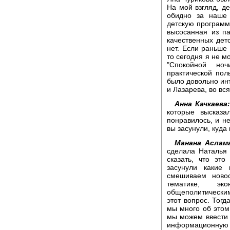
На мой взгляд, де
обидно за наше 
детскую программ
высосанная из па
качественных дет
нет. Если раньше 
то сегодня я не м
"Спокойной но
практической пол
было довольно инт
и Лазарева, во вс
Анна Качкаева:
которые высказ
понравилось, и не
вы засунули, куда
Манана Аслама
сделала Наталья 
сказать, что эт
засунули какие 
смешиваем новос
тематике, эко
общеполитически
этот вопрос. Тог
мы много об этом
мы можем ввести
информационну