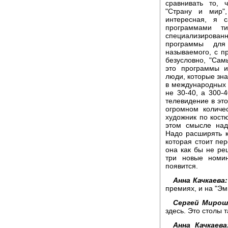
сравнивать то, 
"Страну и мир"
интересная, я 
программами т
специализирован
программы для
называемого, с п
безусловно, "Са
это программы и
люди, которые зна
в международных 
не 30-40, а 300-4
телевидение в эт
огромном количе
художник по кост
этом смысле над
Надо расширять к
которая стоит пер
она как бы не ре
три новые номи
появится.
Анна Качкаева:
премиях, и на "Эм
Сергей Мирош
здесь. Это столы т
Анна Качкаева