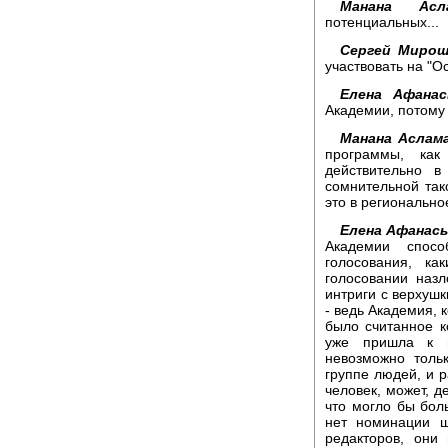
Манана Асла
потенциальных...
Сергей Мирош
участвовать на "О
Елена Афанас
Академии, потому ч
Манана Аслама
программы, как
действительно в
сомнительной тако
это в регионально
Елена Афанась
Академии спосо
голосования, ка
голосовании назл
интриги с верхушк
- ведь Академия, 
было считанное к
уже пришла к н
невозможно толь
группе людей, и р
человек, может, д
что могло бы бол
нет номинации ш
редакторов, они