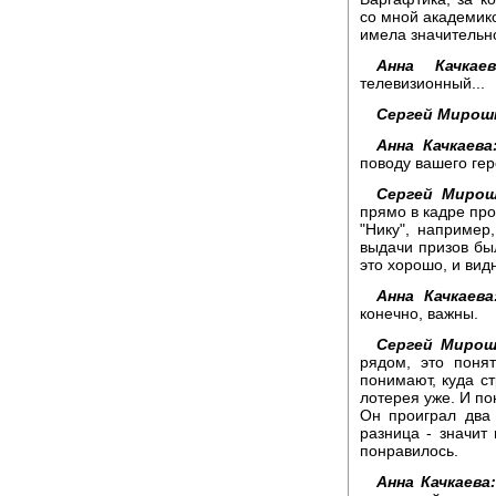
со мной академико
имела значительн
Анна Качкаев
телевизионный...
Сергей Мирош
Анна Качкаева
поводу вашего гер
Сергей Мирош
прямо в кадре про
"Нику", например
выдачи призов был
это хорошо, и вид
Анна Качкаева
конечно, важны.
Сергей Мирош
рядом, это поня
понимают, куда ст
лотерея уже. И по
Он проиграл два
разница - значит
понравилось.
Анна Качкаева: