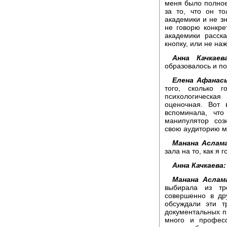
меня было полное
за то, что он т
академики и не зн
не говорю конкре
академики расск
кнопку, или не на
Анна Качкаева
образовалось и по
Елена Афанась
того, сколько 
психологическа
оценочная. Вот 
вспоминала, чт
манипулятор соз
свою аудиторию м
Манана Аслама
зала на то, как я 
Анна Качкаева:
Манана Аслама
выбирала из тр
совершенно в др
обсуждали эти т
документальных п
много и професс