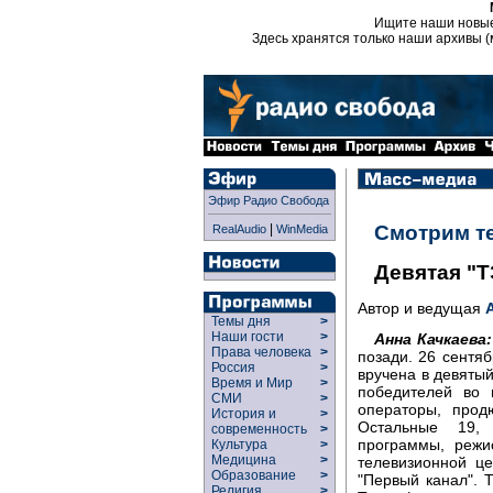
Ищите наши новы
Здесь хранятся только наши архивы (
Эфир Радио Свобода
|
Смотрим т
RealAudio
WinMedia
Девятая "
Автор и ведущая
Темы дня
>
Наши гости
>
Анна Качкаева:
Права человека
>
позади. 26 сентя
Россия
>
вручена в девятый
Время и Мир
>
победителей во 
СМИ
>
операторы, прод
История и
>
Остальные 19, 
современность
>
программы, режи
Культура
>
Медицина
>
телевизионной ц
Образование
>
"Первый канал". 
Религия
>