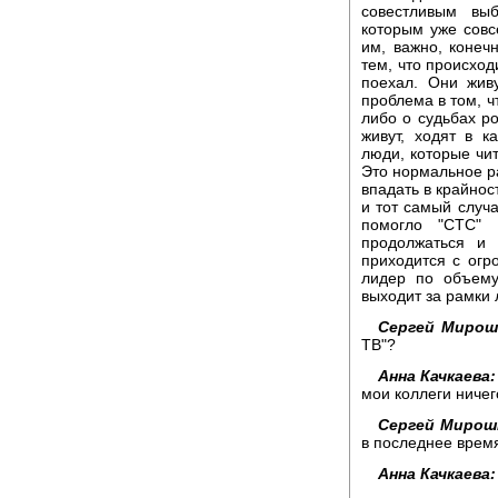
совестливым вы
которым уже совсе
им, важно, конечн
тем, что происход
поехал. Они жив
проблема в том, ч
либо о судьбах 
живут, ходят в к
люди, которые чит
Это нормальное ра
впадать в крайнос
и тот самый случа
помогло "СТС" 
продолжаться и 
приходится с огр
лидер по объему
выходит за рамки 
Сергей Мирош
ТВ"?
Анна Качкаева:
мои коллеги ничего
Сергей Мирош
в последнее время
Анна Качкаева: