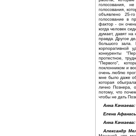
голосования, не
голосования, кото
объявлено 25-г
голосование в п
фактор - он очень
когда человек сид
думает, давят на 
правда. Другое де
большого зала. 
корпоративной у
конкуренты "Пе
протестное, тру
"Первого", кот
поклонником и во
очень люблю прог
мне было даже об
которая обыграл
лично Познера, 
потому, что почем
чтобы не дать Поз
Анна Качкаева:
Елена Афанась
Анна Качкаева:
Александр Ме
Мананой, что мн