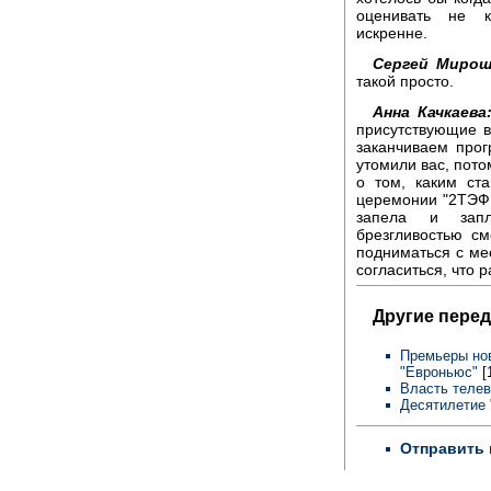
оценивать не к
искренне.
Сергей Мирош
такой просто.
Анна Качкаева
присутствующие в
заканчиваем про
утомили вас, пото
о том, каким ст
церемонии "2ТЭФИ
запела и запл
брезгливостью с
подниматься с мес
согласиться, что 
Другие перед
Премьеры нов
"Евроньюс"
[
Власть телев
Десятилетие
Отправить 