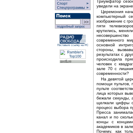
Триумфатор сезон
Спорт
>
увидели на экране
Спецпрограммы
>
Церемония начи
компьютерный се
изображение с гр
пяти телевизоро
подробный запрос
крутились, менял
несовершенство
современного ми
основной интри
Поставьте ссылку на РС
стороны, вызва
результатах с дру
происходила пря
человек с квадр
зале 70 с лишни
современности?
На девятой цер
помощи пультов, 
пульте соответст
лица которых выв
бежали секунды, 
щелкали цифры от
процесс выбора п
Пресса занимала
канал и по сколь
концы с концам
академиков в зале
Почему, как тол