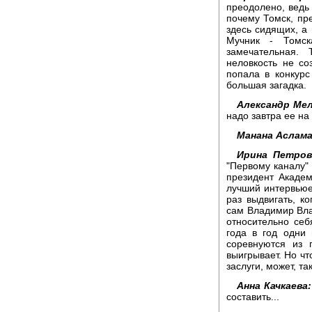
преодолено, ведь
почему Томск, пре
здесь сидящих, а
Мучник - Томск
замечательная.
неловкость не с
попала в конкурс
большая загадка.
Александр Мел
надо завтра ее на
Манана Аслама
Ирина Петров
"Первому каналу"
президент Академ
лучший интервьюе
раз выдвигать, к
сам Владимир Влад
относительно себ
года в год одни
соревнуются из 
выигрывает. Но чт
заслуги, может, та
Анна Качкаева:
составить...