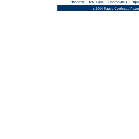
Новости
Темы дня
Программы
Эфи
|
|
|
c 2004 Радио Свобода / Ради