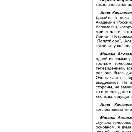
такое впечатление,
Анна Качкаева
Давайте я пока 
Академии Россий
Асламазян, котор
мои коллеги, кот
Ирина Петровск
"Политбюро", Ал
какое же у вас по
Манана Аслама
одной из самых ус
третьем голосов
телевидением, вс
раз она была ди
Очень часто, вп
академиков. Не 
стороны, не замеч
то степени даже п
хлопкам, ощущения
Анна Качкаева
коллективным мне
Манана Аслама
случаях голосовал
основном, я дума
чем обычно, если 