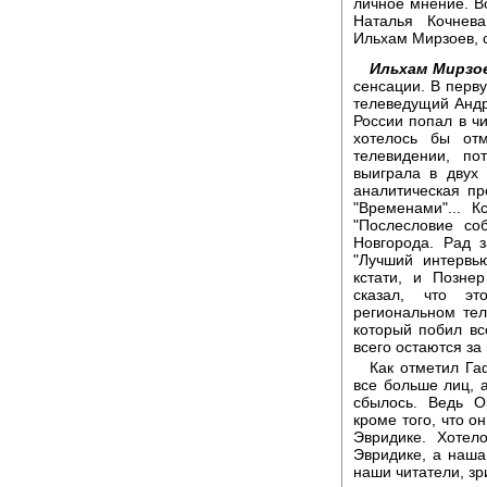
личное мнение. В
Наталья Кочнева
Ильхам Мирзоев, с
Ильхам Мирзо
сенсации. В перву
телеведущий Андр
России попал в чи
хотелось бы от
телевидении, по
выиграла в двух
аналитическая пр
"Временами"... 
"Послесловие со
Новгорода. Рад 
"Лучший интервь
кстати, и Позне
сказал, что э
региональном тел
который побил вс
всего остаются за 
Как отметил Га
все больше лиц, 
сбылось. Ведь О
кроме того, что о
Эвридике. Хотел
Эвридике, а наша
наши читатели, зр