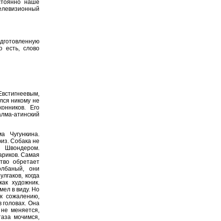
стоянно наше
телевизионный
дготовленную
о есть, слово
встигнеевым,
лся никому не
онников. Его
лма-атинский
 Чугункина.
из. Собака не
 Швондером.
ариков. Самая
ство обретает
олбаный, они
лгаков, когда
ак художник.
ел в виду. Но
 к сожалению,
 головах. Она
 не меняется,
таза мочимся,