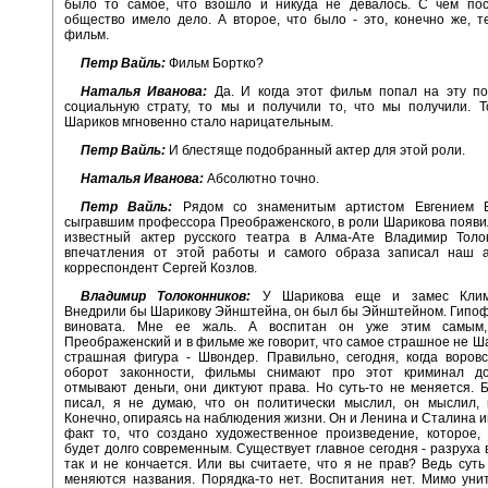
было то самое, что взошло и никуда не девалось. С чем по
общество имело дело. А второе, что было - это, конечно же, 
фильм.
Петр Вайль:
Фильм Бортко?
Наталья Иванова:
Да. И когда этот фильм попал на эту по
социальную страту, то мы и получили то, что мы получили. Т
Шариков мгновенно стало нарицательным.
Петр Вайль:
И блестяще подобранный актер для этой роли.
Наталья Иванова:
Абсолютно точно.
Петр Вайль:
Рядом со знаменитым артистом Евгением Е
сыгравшим профессора Преображенского, в роли Шарикова появи
известный актер русского театра в Алма-Ате Владимир Толок
впечатления от этой работы и самого образа записал наш а
корреспондент Сергей Козлов.
Владимир Толоконников:
У Шарикова еще и замес Клима
Внедрили бы Шарикову Эйнштейна, он был бы Эйнштейном. Гипоф
виновата. Мне ее жаль. А воспитан он уже этим самым,
Преображенский и в фильме же говорит, что самое страшное не Ш
страшная фигура - Швондер. Правильно, сегодня, когда воров
оборот законности, фильмы снимают про этот криминал д
отмывают деньги, они диктуют права. Но суть-то не меняется. Бу
писал, я не думаю, что он политически мыслил, он мыслил, к
Конечно, опираясь на наблюдения жизни. Он и Ленина и Сталина им
факт то, что создано художественное произведение, которое,
будет долго современным. Существует главное сегодня - разруха в
так и не кончается. Или вы считаете, что я не прав? Ведь суть
меняются названия. Порядка-то нет. Воспитания нет. Мимо уни