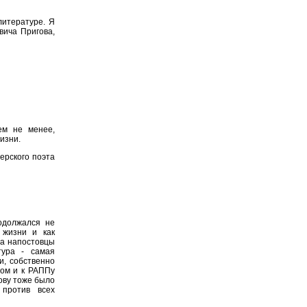
литературе. Я
вича Пригова,
ем не менее,
изни.
ерского поэта
одолжался не
 жизни и как
да напостовцы
тура - самая
и, собственно
том и к РАППу
ову тоже было
против всех