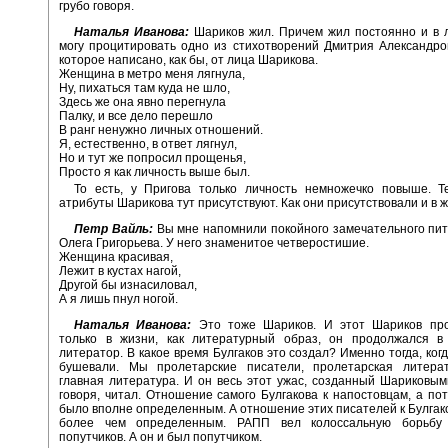
грубо говоря.
Наталья Иванова:
Шариков жил. Причем жил постоянно и в 
могу процитировать одно из стихотворений Дмитрия Александро
которое написано, как бы, от лица Шарикова.
Женщина в метро меня лягнула,
Ну, пихаться там куда не шло,
Здесь же она явно перегнула
Палку, и все дело перешло
В ранг ненужно личных отношений.
Я, естественно, в ответ лягнул,
Но и тут же попросил прощенья,
Просто я как личность выше был.
То есть, у Пригова только личность немножечко повыше. Т
атрибуты Шарикова тут присутствуют. Как они присутствовали и в ж
Петр Вайль:
Вы мне напомнили покойного замечательного пит
Олега Григорьева. У него знаменитое четверостишие.
Женщина красивая,
Лежит в кустах нагой,
Другой бы изнасиловал,
А я лишь пнул ногой.
Наталья Иванова:
Это тоже Шариков. И этот Шариков пр
только в жизни, как литературный образ, он продолжался в
литератор. В какое время Булгаков это создал? Именно тогда, ког
бушевали. Мы пролетарские писатели, пролетарская литера
главная литература. И он весь этот ужас, созданный Шариковым
говоря, читал. Отношение самого Булгакова к напостовцам, а по
было вполне определенным. А отношение этих писателей к Булгак
более чем определенным. РАПП вел колоссальную борьбу 
попутчиков. А он и был попутчиком.