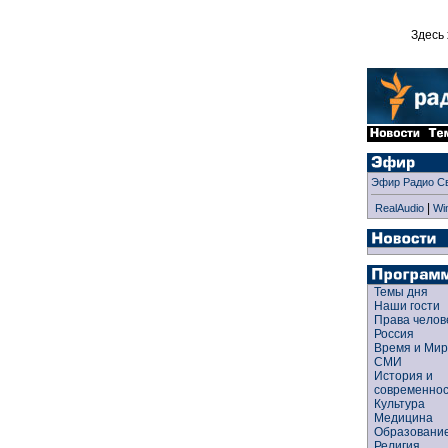
Здесь 
Эфир Радио С
|
RealAudio
Wi
Темы дня
Наши гости
Права чело
Россия
Время и Ми
СМИ
История и
современно
Культура
Медицина
Образован
Религия