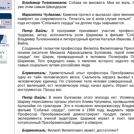
Владимир Толоконников:
Собака не виновата. Мне ее жаль. 
>
уже этим самым Швондером.
ммы
>
Мариэтта Чудакова:
Каменев прочел и высказал свое мнение
памфлет на современность. Печатать ни d коем случае нельзя".
года история "Собачьего сердца" на долгие годы закрывается.
прос
Петр Вайль:
В программе принимают участие професс
Чудакова, актер, исполнитель роли Шарикова в фильме "Соб
Владимир Толоконников и литературный критик Наталья Иванова.
Вайль.
у на РС
Созданный талантом профессора Филиппа Филипповича Преоб
гением писателя Михаила Афанасьевича Булгакова, герой пове
сердце" пес Шарик, превращенный в человека Полиграфа П
Шарикова. Того грядущего хама, о явлении которого задолго 
самые социально чуткие российские люди.
Борменталь:
Удивительный опыт профессора Преображенс
одну из тайн человеческого мозга. Скальпель хирурга вызвал 
человеческую единицу. По строению тела человек совершенный, 
рост маленький, ест человеческую пищу, начал курить. Играет н
инструментах. Прошу вас.
Петр Вайль:
В книге Булгакова этого эпизода нет. Упомян
Шарику пересажены органы убитого Клима Чугункина, промышляв
балалайке по трактирам. Это и позволило кинорежиссеру Влади
фильме "Собачье сердце", снятом в 1988 году, выдумать эффе
Профессор Преображенский демонстрирует продукт своего
эксперимента ученой аудитории. Шариков играет и поет, при
потрясенный Преображенский падает в обморок.
Борменталь:
Филипп Филиппович, может, достаточно?