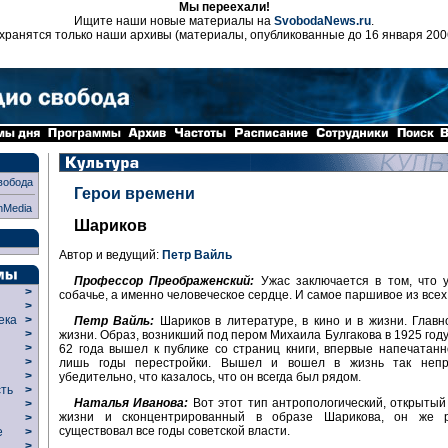
Мы переехали!
Ищите наши новые материалы на
SvobodaNews.ru
.
хранятся только наши архивы (материалы, опубликованные до 16 января 200
вобода
Герои времени
nMedia
Шариков
Автор и ведущий:
Петр Вайль
Профессор Преображенский:
Ужас заключается в том, что у
>
собачье, а именно человеческое сердце. И самое паршивое из всех
>
века
>
Петр Вайль:
Шариков в литературе, в кино и в жизни. Главно
>
жизни. Образ, возникший под пером Михаила Булгакова в 1925 году
р
>
62 года вышел к публике со страниц книги, впервые напечатан
>
лишь годы перестройки. Вышел и вошел в жизнь так непр
>
убедительно, что казалось, что он всегда был рядом.
сть
>
Наталья Иванова:
Вот этот тип антропологический, открытый
>
жизни и сконцентрированный в образе Шарикова, он же р
>
существовал все годы советской власти.
ие
>
>