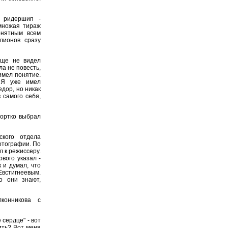
 ридершип -
множая тираж
онятным всем
лионов сразу
еще не видел
ла не повесть,
 имел понятие.
. Я уже имел
едор, но никак
 самого себя,
ортко выбрал
ского отдела
отографии. По
 к режиссеру.
рвого указал -
 и думал, что
встигнеевым.
о они знают,
конникова с
 сердце" - вот
ить? Вот меня