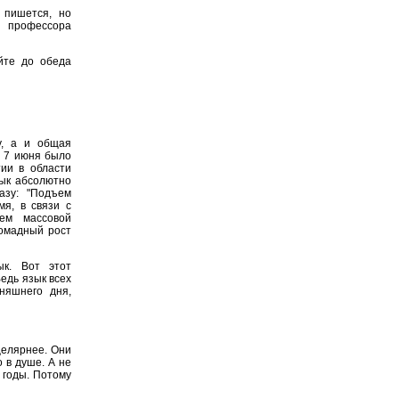
 пишется, но
 профессора
йте до обеда
, а и общая
е 7 июня было
ии в области
зык абсолютно
азу: "Подъем
мя, в связи с
ем массовой
ромадный рост
ык. Вот этот
Ведь язык всех
няшнего дня,
целярнее. Они
 в душе. А не
 годы. Потому