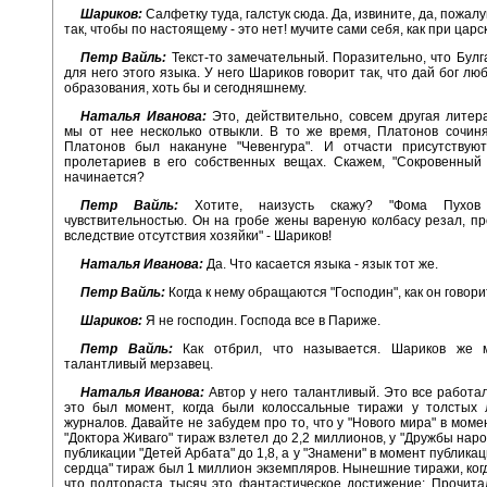
Шариков:
Салфетку туда, галстук сюда. Да, извините, да, пожалу
так, чтобы по настоящему - это нет! мучите сами себя, как при цар
Петр Вайль:
Текст-то замечательный. Поразительно, что Булг
для него этого языка. У него Шариков говорит так, что дай бог л
образования, хоть бы и сегодняшнему.
Наталья Иванова:
Это, действительно, совсем другая литер
мы от нее несколько отвыкли. В то же время, Платонов сочин
Платонов был накануне "Чевенгура". И отчасти присутствую
пролетариев в его собственных вещах. Скажем, "Сокровенный 
начинается?
Петр Вайль:
Хотите, наизусть скажу? "Фома Пухов
чувствительностью. Он на гробе жены вареную колбасу резал, п
вследствие отсутствия хозяйки" - Шариков!
Наталья Иванова:
Да. Что касается языка - язык тот же.
Петр Вайль:
Когда к нему обращаются "Господин", как он говори
Шариков:
Я не господин. Господа все в Париже.
Петр Вайль:
Как отбрил, что называется. Шариков же 
талантливый мерзавец.
Наталья Иванова:
Автор у него талантливый. Это все работал
это был момент, когда были колоссальные тиражи у толстых 
журналов. Давайте не забудем про то, что у "Нового мира" в моме
"Доктора Живаго" тираж взлетел до 2,2 миллионов, у "Дружбы наро
публикации "Детей Арбата" до 1,8, а у "Знамени" в момент публика
сердца" тираж был 1 миллион экземпляров. Нынешние тиражи, ког
что полтораста тысяч это фантастическое достижение: Прочита