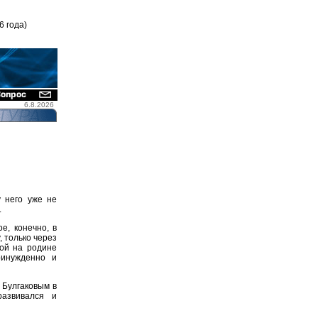
6 года)
6.8.2026
 него уже не
.
е, конечно, в
, только через
ной на родине
инужденно и
 Булгаковым в
азвивался и