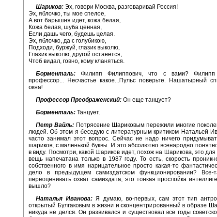
Шариков:
Эх, говори Москва, разговаривай Россия!
Эх, яблочко, ты мое спелое,
А вот барышня идет, кожа белая,
Кожа белая, шуба ценная,
Если дашь чего, будешь целая.
Эх, яблочко, да с голубикою,
Подходи, буржуй, глазик выколю,
Глазик выколю, другой останется,
Чтоб видал, говно, кому кланяться.
Борменталь:
Филипп Филиппович, что с вами? Филипп 
профессор... Несчастье какое...Пульс поверьте. Нашатырный сп
окна!
Профессор Преображенский:
Он еще танцует?
Борменталь:
Танцует.
Петр Вайль:
Потрясение Шариковым пережили многие поколен
людей. Об этом я беседую с литературным критиком Натальей И
часто занимал этот вопрос. Сейчас не надо ничего придумыват
шариков, с маленькой буквы. И это абсолютно всенародно понятно
в виду. Посмотри, какой Шариков идет, похож на Шарикова, это дл
вещь напечатана только в 1987 году. То есть, скорость проник
собственного в имя нарицательное просто какая-то фантастиче
дело в предыдущем самиздатском функционировании? Все-
переоценивать охват самиздата, это тонкая прослойка интеллиге
вышло?
Наталья Иванова:
Я думаю, во-первых, сам этот тип антро
открытый Булгаковым в жизни и сконцентрированный в образе Ша
никуда не делся. Он развивался и существовал все годы советско