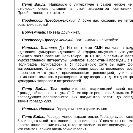
Петр Вайль:
Напрямую о литературе в самой книжке не
отголосок очень слышен в этой знаменитой сентенции
Преображенского о газетах.
Профессор Преображенский:
И боже вас сохрани, не чита
советские газеты!
Борменталь:
Но ведь других нет.
Профессор Преображенский:
Вот никаких и не читайте.
Наталья Иванова:
Да. Но не только СМИ имелись в виду
идеология, культурная идеология. И недаром получается, что уж
принято постановление Политбюро ЦК РКП(б) о политике парт
художественной литературы. Булгаков абсолютный провидец. Я
Полиграфа Полиграфовича. Я процитирую хотя бы одну фр
материального благополучия состояния масс за последнее вре
переворотом в умах, произведенным революцией, усилени
активности, гигантским расширением кругозора и т. д., создает г
культурных запросов и потребностей.
Петр Вайль:
Там, действительно, шариковский такой яз
"громадный переворот в умах". С тех пор-то регресс наблюдался. 
последующих правительственных документов, вплоть до сегод
звучит гораздо хуже.
Наталья Иванова:
Гораздо менее выразительно.
Петр Вайль:
Гораздо менее выразительно. Гораздо суше, кан
были еще в какой-то степени революционеры. У них что-то кипело
просто канцелярские крысы, которые засели на все последующие
что сам-то Шариков очень сочно говорит.