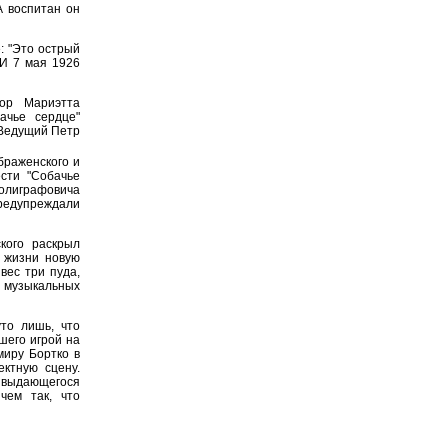
А воспитан он
: "Это острый
 И 7 мая 1926
ор Мариэтта
ачье сердце"
 Ведущий Петр
раженского и
сти "Собачье
олиграфовича
предупреждали
кого раскрыл
к жизни новую
вес три пуда,
а музыкальных
уто лишь, что
шего игрой на
миру Бортко в
ктную сцену.
 выдающегося
чем так, что