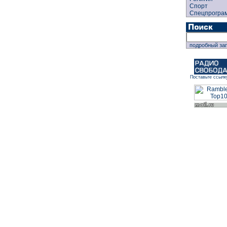
Спорт
Спецпрогра
подробный за
Поставьте ссылк