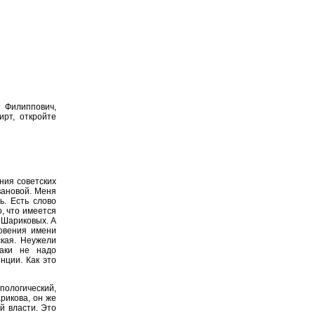
Филиппович,
ирт, откройте
ия советских
вановой. Меня
ь. Есть слово
, что имеется
я Шариковых. А
новения имени
ская. Неужели
таки не надо
нции. Как это
пологический,
рикова, он же
й власти. Это