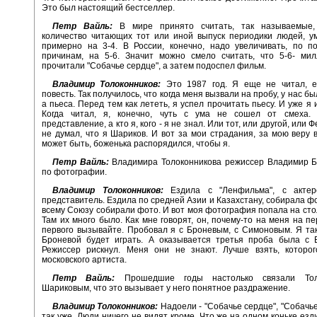
Это был настоящий бестселлер.
Петр Вайль:
В мире принято считать, так называемые,
количество читающих тот или иной выпуск периодики людей, у
примерно на 3-4. В России, конечно, надо увеличивать, по п
причинам, на 5-6. Значит можно смело считать, что 5-6- мил
прочитали "Собачье сердце", а затем подоспел фильм.
Владимир Толоконников:
Это 1987 год. Я еще не читал, 
повесть. Так получилось, что когда меня вызвали на пробу, у нас бы
а пьеса. Перед тем как лететь, я успел прочитать пьесу. И уже я
Когда читал, я, конечно, чуть с ума не сошел от смеха
представление, а кто я, кого - я не знал. Или тот, или другой, или Ф
не думал, что я Шариков. И вот за мои страдания, за мою веру в
может быть, боженька распорядился, чтобы я.
Петр Вайль:
Владимира Толоконникова режиссер Владимир Б
по фотографии.
Владимир Толоконников:
Ездила с "Ленфильма", с актер
представитель. Ездила по средней Азии и Казахстану, собирала ф
всему Союзу собирали фото. И вот моя фотография попала на стол
Там их много было. Как мне говорят, он, почему-то на меня на пе
первого вызывайте. Пробовал я с Броневым, с Симоновым. Я так
Броневой будет играть. А оказывается третья проба была с Е
Режиссер рискнул. Меня они не знают. Лучше взять, которог
московского артиста.
Петр Вайль:
Прошедшие годы настолько связали Тол
Шариковым, что это вызывает у него понятное раздражение.
Владимир Толоконников:
Надоели - "Собачье сердце", "Собачье
так уже. Люди ничего не видят кроме. Что же на одном коньке езд