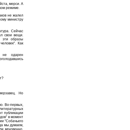
йста, мерси. А
ском режиме.
аков не жалел
юбому министру
атура. Сейчас
ял свои вещи.
т эти образы
человек". Как
 не одарен
роголодавшись
т?
мерзавец. Но
о. Во-первых,
литературных
нт публикации
дов" в момент
ции "Собачьего
да мы думаем,
ли мгновенно.