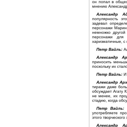
он попал в общес
мнению Александ
Александр Ад
популярность эт
задевал определ
персонажи Марини
немножко другой 
персонажи для 
харизматичные, с
Петр Вайль:
Ал
Александр Ар
приносить меньши
поскольку их ста
Петр Вайль:
И 
Александр Арх
тиражи даже боль
обсуждает Агату К
не менее, их про
стадию, когда обс
Петр Вайль:
В
употребляете пр
этого творческого
Александр Ар