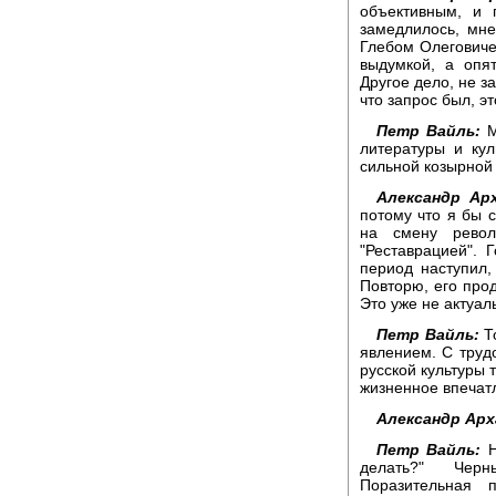
объективным, и 
замедлилось, мне
Глебом Олеговиче
выдумкой, а опя
Другое дело, не за
что запрос был, э
Петр Вайль:
М
литературы и ку
сильной козырной 
Александр Арх
потому что я бы с
на смену револ
"Реставрацией". Г
период наступил
Повторю, его прод
Это уже не актуал
Петр Вайль:
То
явлением. С труд
русской культуры 
жизненное впечат
Александр Арх
Петр Вайль:
Н
делать?" Черн
Поразительная 