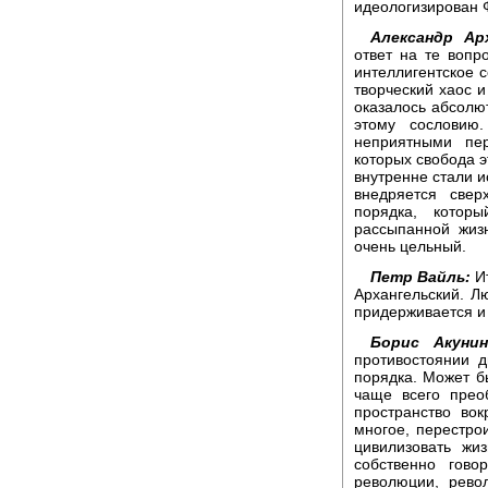
идеологизирован
Александр Арх
ответ на те вопр
интеллигентское с
творческий хаос и
оказалось абсолют
этому сословию
неприятными пе
которых свобода э
внутренне стали и
внедряется свер
порядка, которы
рассыпанной жиз
очень цельный.
Петр Вайль:
Ит
Архангельский. Л
придерживается и
Борис Акунин
противостоянии 
порядка. Может бы
чаще всего прео
пространство вок
многое, перестро
цивилизовать жи
собственно гово
революции, рево