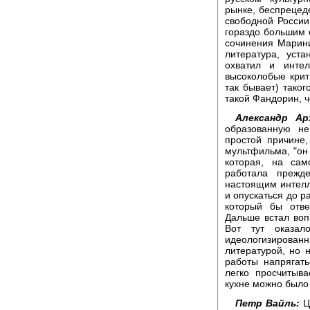
рынке, беспрецеде
свободной России
гораздо большим 
сочинения Марини
литература, уст
охватил и интел
высоколобые крит
так бывает) таког
такой Фандорин, 
Александр Ар
образованную не
простой причине,
мультфильма, "он 
которая, на сам
работала прежд
настоящим интелл
и опускаться до р
который бы отве
Дальше встал воп
Вот тут оказал
идеологизирован
литературой, но 
работы напрягать
легко просчитыв
кухне можно было
Петр Вайль:
Ц