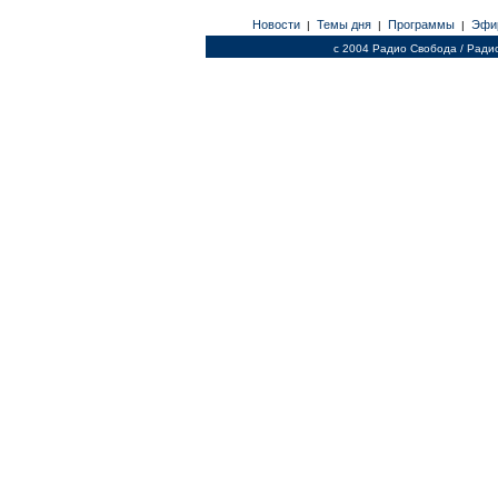
Новости
Темы дня
Программы
Эфи
|
|
|
c 2004 Радио Свобода / Ради