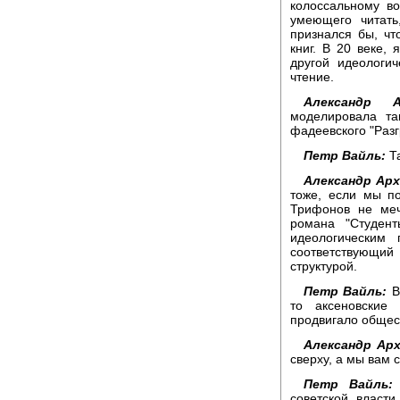
колоссальному в
умеющего читать
признался бы, чт
книг. В 20 веке,
другой идеологич
чтение.
Александр Ар
моделировала та
фадеевского "Разг
Петр Вайль:
Та
Александр Арх
тоже, если мы п
Трифонов не меч
романа "Студен
идеологическим 
соответствующий 
структурой.
Петр Вайль:
Ве
то аксеновские 
продвигало общес
Александр Арх
сверху, а мы вам с
Петр Вайль:
советской власти