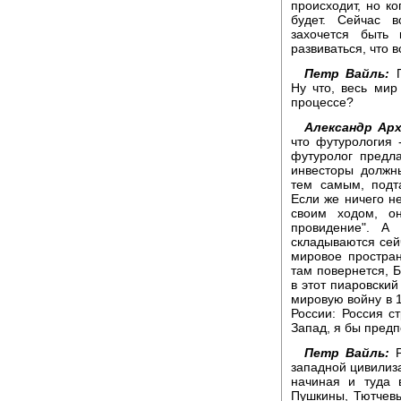
происходит, но ко
будет. Сейчас 
захочется быть 
развиваться, что в
Петр Вайль:
П
Ну что, весь мир
процессе?
Александр Арх
что футурология 
футуролог предл
инвесторы должн
тем самым, подт
Если же ничего не
своим ходом, он
провидение". А
складываются сейч
мировое простран
там повернется, Б
в этот пиаровский
мировую войну в 1
России: Россия ст
Запад, я бы предпо
Петр Вайль:
Р
западной цивилиза
начиная и туда 
Пушкины, Тютчевы