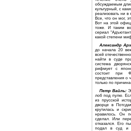
обсуждаемым длин
культурный, с как
реализовать ни в 
Все, что он мог, э
Вот на этой офиц
тоже. И таким в
сериал "Адъютант
какой степени ми
Александр Арх
до начала 20 ве
всей отечественно
найти в суде пр
система дворянс
рифмует с япон
состоит при Ф
представления о ч
только по причина
Петр Вайль:
Эт
лоб под пулю. Ес
из прусской ист
дворце в Потсда
крутилась и скр
нравилось. Он п
сделал. Или пер
отказался. Его пы
подал в суд и 