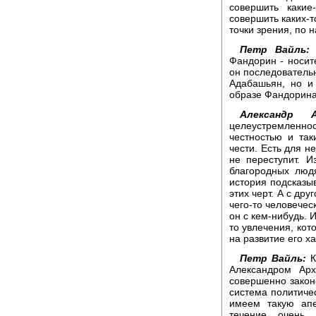
совершить какие
совершить каких-то
точки зрения, по
Петр Вайль:
В
Фандорин - носит
он последовательн
Адабашьян, но и
образе Фандорина
Александр А
целеустремленн
честностью и та
чести. Есть для н
не переступит. И
благородных люд
история подсказыв
этих черт. А с дру
чего-то человечес
он с кем-нибудь. 
то увлечения, кот
на развитие его х
Петр Вайль:
К
Александром Арх
совершенно законо
система политичес
имеем такую апе
течение очень