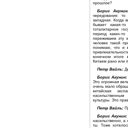
прошлое?
Борис Акунин
чередование: то
западная. Когда 
бывает какая-т
тоталитарное го
период каких-то
переживаем эту э
человек такой п
понимаю, что и 
привлекательнос
конечном итоге 
Китаем рано или п
Петр Вайль:
Д
Борис Акунин:
Это огромная вели
очень мало обращ
китайская экс
насильственным
культуры. Это пра
Петр Вайль:
Пр
Борис Акунин:
насильственно, а 
ты. Тоже хотелос