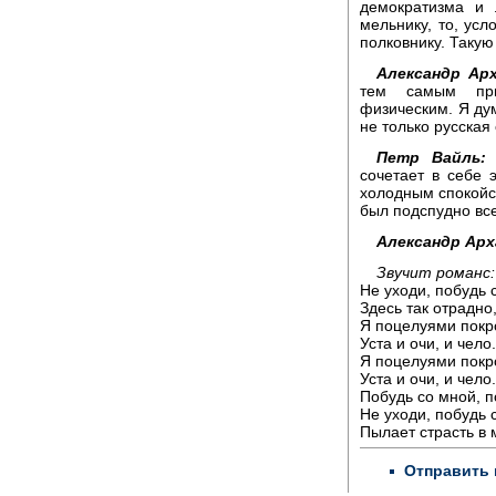
демократизма и 
мельнику, то, усл
полковнику. Таку
Александр Арх
тем самым при
физическим. Я дум
не только русская
Петр Вайль:
М
сочетает в себе 
холодным спокойст
был подспудно все
Александр Арх
Звучит романс:
Не уходи, побудь 
Здесь так отрадно,
Я поцелуями пок
Уста и очи, и чело.
Я поцелуями пок
Уста и очи, и чело.
Побудь со мной, п
Не уходи, побудь 
Пылает страсть в 
Отправить 