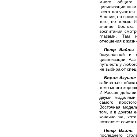
много общего.
цивилизационными
всего получается 
Японии, по времен
того, не только 
знание Востока
воспитания смотр
глазами. Там и
отношения к жизни
Петр Вайль:
Я
безусловной и 
цивилизации. Раз
путь есть у любог
не выбирают специ
Борис Акунин:
забиваться обяза
тоже много хороше
И Россия действи
двумя моделями.
самого простог
Восточная модель
том, и в другом 
конечно же, хот
позволяет сочетать
Петр Вайль:
А
последнего сто