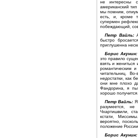
не интересны с
американский тип 
мы помним, опиум
есть, и, кроме 
супермен рефлекс
побеждающий, со
Петр Вайль:
А
быстро бросаетс
приглушенна неск
Борис Акунин:
это правило суще
взять и жениться 
романтическим и
читательниц. Во
недостатки, как 
они мне плохо д
Фандорина, я пы
хорошо получится
Петр Вайль:
Яп
разумеется, не
Чхартишвили, ст
кстати, Миссимы
вероятно, поскол
положение России
Борис Акунин: