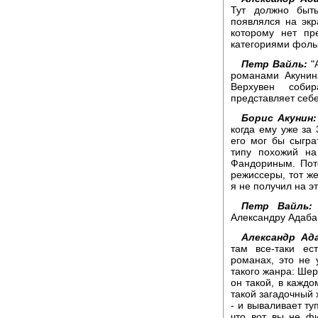
Тут должно быть
появлялся на экр
которому нет пр
категориями фоль
Петр Вайль:
"А
романами Акунин
Верхувен собир
представляет себ
Борис Акунин:
когда ему уже за 
его мог бы сыгра
типу похожий н
Фандориным. Пот
режиссеры, тот же
я не получил на эт
Петр Вайль:
Александру Адаба
Александр Ад
там все-таки ес
романах, это не 
такого жанра: Шер
он такой, в каждо
такой загадочный х
- и вываливает ту
что вот вы не ф