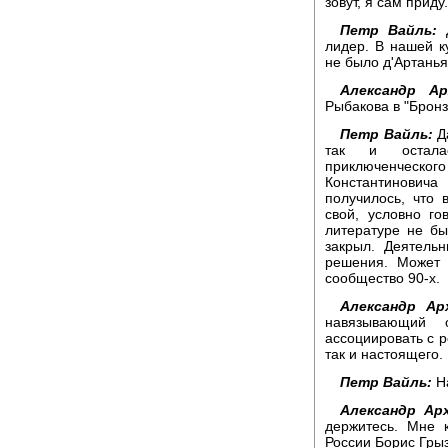
зовут, я сам приду.
Петр Вайль:
Д
лидер. В нашей к
не было д'Артанья
Александр Ар
Рыбакова в "Бронз
Петр Вайль:
Да
так и осталас
приключенческо
Константинович
получилось, что 
свой, условно го
литературе не бы
закрыл. Деятель
решения. Может 
сообщество 90-х.
Александр Арх
навязывающий 
ассоциировать с 
так и настоящего.
Петр Вайль:
На
Александр Арх
держитесь. Мне 
России Борис Грыз