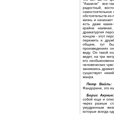
"Азазели" все-т
радостный, вост
самостоятельное п
обстоятельств из-
жизнь и начинает 
есть даже какие
крайне наивная
драматургия перс
концом - этот пе
пережить и дружб
общем, тут бы
произведениях он
виду. Он такой хо
видит, на три мет
его необыкновенн
человеческих чувс
занимаясь драмату
существует некий
жанра.
Петр Вайль:
П
Фандорине, это е
Борис Акунин:
собой еще и опис
через разные ст
умудренным жиз
которые всегда од