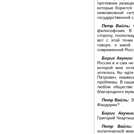
противник реакци
которые борются 
невозможной сит
государственной с
Петр Вайль:
Ф
философские. В 
сторону, поскольк
вот с этой точк
говоря, к какой
современной Росс
Борис Акунин:
России я и сам не
которой мне хот
хотелось бы идти
Петрович, окажис
проблемы. В наше
любом обществе 
благородного мужа
Петр Вайль:
Эт
Фандорин?
Борис Акунин
Григорий Чхартишв
Петр Вайль:
политической жиз