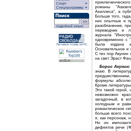
приключенческог
Спорт
>
романы "Азазел
Спецпрограммы
>
Ахиллеса", а пуб
Больше того, гада
них опытные и пр
разоблачение, при
подробный запрос
переводчик и ли
журнала "Иностр
одновременно с "
была издана е
Поставьте ссылку на РС
Основательное и 
С тех пор Акунин 
на свет Эраст Фа
Борис Акунин:
знаю. В литератур
предшественники, 
формулы абсолют
Кроме литературы,
Это такой герой, 
невозможно крас
загадочный, в к
холодным и равн
романтическое се
больше всего пох
я, как персонаж, 
Но он импозант
дефектов речи (Ф