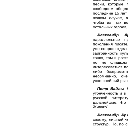
песни, которые 
свободном общес
последние 15 лет
всяком случае, 
чтобы вот так во
остальных героев,
Александр Ар
параллельных п
поколения писате
уже вопрос отдель
заигранность ку
тонко, там и рвет
но не слишком 
интересоваться п
либо безграмот
несомненно, оч
успешнейший рыно
Петр Вайль:
Я
утонченность и в
русской литера
дальнейшие. Что
Живаго".
Александр Арх
своему, лишний ч
структур. Но, по