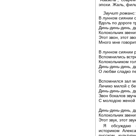
эпохи. Жаль, фил
Звучит романс:
В лунном сиянии с
Вдоль по дороге т
Динь-динь-динь, д
Колокольчик звени
Этот звон, этот зво
Много мне говорит
В лунном сиянии 
Вспомнились встре
Колокольчиком гол
Динь-динь-динь, д
О любви сладко п
Вспомнился зал м
Личико милой с б
Динь-динь-динь, д
Звон бокалов звуч
С молодою женой 
Динь-динь-динь, д
Колокольчик звени
Этот звук, этот зву
Я обсуждаю о
историком Алекс
русском культур