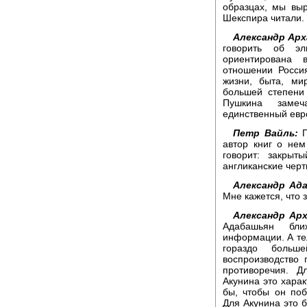
образцах, мы вы
Шекспира читали.
Александр Арх
говорить об эл
ориентирована 
отношении Россия
жизни, быта, ми
большей степени 
Пушкина замеч
единственный евр
Петр Вайль:
П
автор книг о не
говорит: закрыт
англиканские черт
Александр Ад
Мне кажется, что 
Александр Арх
Адабашьян бли
информации. А те
гораздо больш
воспроизводство 
противоречия. 
Акунина это харак
бы, чтобы он по
Для Акунина это б