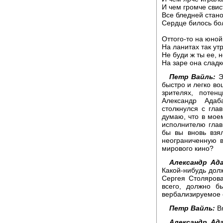
И чем громче свис
Все бледней стано
Сердце билось бо
Оттого-то на юной
На ланитах так утр
Не буди ж ты ее, н
На заре она сладко
Петр Вайль:
Э
быстро и легко во
зрителях, потен
Александр Адаб
столкнулся с гла
думаю, что в мое
исполнителю глав
бы вы вновь взя
неограниченную в
мирового кино?
Александр Ад
Какой-нибудь дол
Сергея Столяров
всего, должно б
вербализируемое 
Петр Вайль:
Вя
Александр Ад