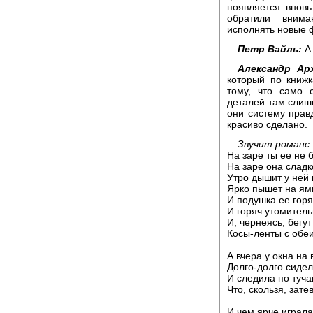
появляется вновь
обратили вним
исполнять новые 
Петр Вайль:
А 
Александр Арх
который по книжк
тому, что само 
деталей там слиш
они систему прав
красиво сделано.
Звучит романс:
На заре ты ее не 
На заре она сладко
Утро дышит у ней 
Ярко пышет на ямк
И подушка ее горя
И горяч утомитель
И, чернеясь, бегут
Косы-ленты с обеи
А вчера у окна на 
Долго-долго сидел
И следила по туча
Что, скользя, зате
И чем ярче играла