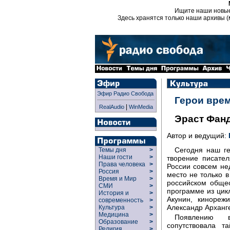
Ищите наши новы
Здесь хранятся только наши архивы (
Эфир Радио Свобода
Герои вре
|
RealAudio
WinMedia
Эраст Фан
Автор и ведущий:
Сегодня наш г
Темы дня
>
Наши гости
>
творение писате
Права человека
>
России совсем не
Россия
>
место не только 
Время и Мир
>
российском общес
СМИ
>
программе из цик
История и
>
Акунин, кинореж
современность
>
Александр Арханге
Культура
>
Медицина
>
Появлению 
Образование
>
сопутствовала т
Религия
>