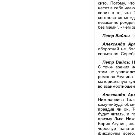
сито. Потому, ч
несет в себе идею
верит в то, что
соотносятся межд
незаконно рожденн
без мами", - чем 
Петр Вайль:
Гр
Александр Арх
оборотней не бо
серьезная. Сереб
Петр Вайль:
Не
С точки зрения ис
этим не увлекалс
романах Акунина 
материальную куль
во взаимоотношен
Александр Арх
Николаевича Толс
кому-нибудь объяс
правдив ли он. 
будут читать, и 
призму Льва Нико
Борис Акунин, че
чересчур начит
фиксируем всего