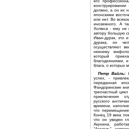
его профессиона
конструировании
должно, а он их н
японскими восточ
или нет. Во всяко
иноземного. А т
Холмса - ему не 
автору большую с
Иван-дурак, это 
дурака, он чел
осуществляют ве
некоему мифоло
который приех
благодеяниями, 
блага, о которых 
Петр Вайль:
И
успех, - привле
переданная эпо
Фандоринские книг
трехчастный цик
приключения от
русского англича
времени, наполне
что перемещение
Конец 19 века по
что он увиден г
Акунина, работ
"Азазель", совр