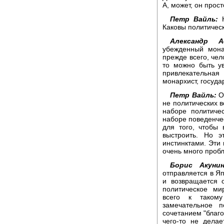
А, может, он прост
Петр Вайль:
Н
Каковы политичес
Александр А
убежденный мона
прежде всего, чел
то можно быть у
привлекательна
монархист, госуда
Петр Вайль:
Од
не политических в
наборе политичес
наборе поведенче
для того, чтобы 
выстроить. Но 
инстинктами. Эти
очень много пробл
Борис Акунин
отправляется в Яп
и возвращается 
политическое ми
всего к таком
замечательное п
сочетанием "благо
чего-то не дела