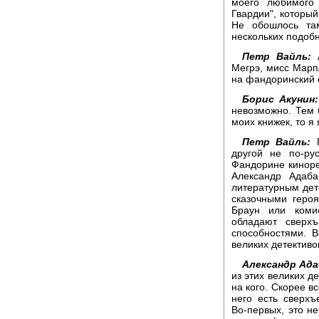
моего любимого 
Гвардии", который
Не обошлось та
нескольких подоб
Петр Вайль:
А
Мегрэ, мисс Марпл
на фандоринский 
Борис Акунин:
невозможно. Тем 
моих книжек, то я
Петр Вайль:
Г
другой не по-ру
Фандорине киноре
Александр Адаба
литературным дете
сказочными геро
Браун или коми
обладают сверх
способностями. 
великих детективо
Александр Ада
из этих великих д
на кого. Скорее в
него есть сверхъ
Во-первых, это не