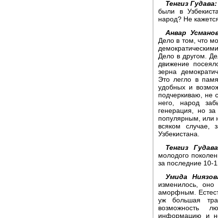
Тенгиз Гудава:
были в Узбекист
народ? Не кажется
Анвар Усманов
Дело в том, что мо
демократическим
Дело в другом. Де
движение посеял
зерна демократи
Это легло в памя
удобных и возможн
подчеркиваю, не с
него, народ за
генерация, но за
популярным, или н
всяком случае, 
Узбекистана.
Тенгиз Гудава
молодого поколени
за последние 10-12
Умида Ниязов
изменилось, оно
аморфным. Естеств
уж большая тра
возможность л
информацию и не