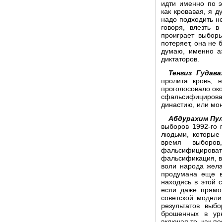
идти именно по э
как кровавая, я д
надо подходить не
говоря, влезть 
проиграет выборы
потеряет, она не 
думаю, именно а
диктаторов.
Тенгиз Гудава
пролита кровь, 
проголосовало ок
сфальсифицироват
династию, или мон
Абдурахим Пу
выборов 1992-го 
людьми, которые
время выборо
фальсифицирова
фальсификация, вс
воли народа жел
продумана еще в
находясь в этой с
если даже прямо
советской модел
результатов выб
брошенных в урн
включая то, как п