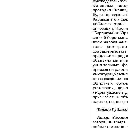
руководство Узбе
митингами, кото
проводил Бирлик,
будет праздноват
Каримов это и сде
добились этого
оппозиция. Именн
"Бирликом" и "Эрк
способ бороться с
волю народа не с
тоже демократ
охарактеризова
предложил продо
объявили митинг
унизительные фо
произошел раскол.
диктатура укрепил
о возрождении опп
областных орган
резолюции, где г
лицом ужасной д
призывают к об
партию, но, по кр
Тенгиз Гудава:
Анвар Усмано
говоря, я всегда
победит, и даже т