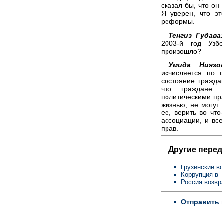
сказал бы, что он
Я уверен, что э
реформы.
Тенгиз Гудава
2003-й год Узб
произошло?
Умида Ниязо
исчисляется по 
состояние гражда
что граждане 
политическими пр
жизнью, не могут
ее, верить во что
ассоциации, и все
прав.
Другие перед
Грузинские в
Коррупция в 
Россия возв
Отправить 