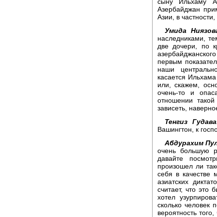
сыну Ильхаму А
Азербайджан при
Азии, в частности
Умида Ниязов
наследниками, тем
две дочери, по 
азербайджанского
первым показател
наши центрально
касается Ильхама
или, скажем, осн
очень-то и опас
отношении такой
зависеть, наверно
Тенгиз Гудава
Вашингтон, к госп
Абдурахим Пу
очень большую р
давайте посмот
произошел ли так
себя в качестве 
азиатских диктат
считает, что это 
хотел узурпиров
сколько человек 
вероятность того,