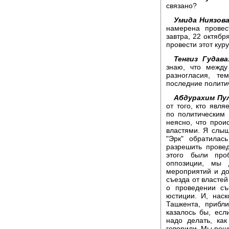
связано?
Умида Ниязова
намерена провес
завтра, 22 октября
провести этот куру
Тенгиз Гудава
знаю, что между
разногласия, т
последние полити
Абдурахим Пу
от того, кто явл
по политическим
неясно, что прои
властями. Я слыша
"Эрк" обратилас
разрешить провед
этого были про
оппозиции, мы 
мероприятий и до
съезда от властей
о проведении съ
юстиции. И, нас
Ташкента, прибли
казалось бы, есл
надо делать, ка
говорили. Мы реши