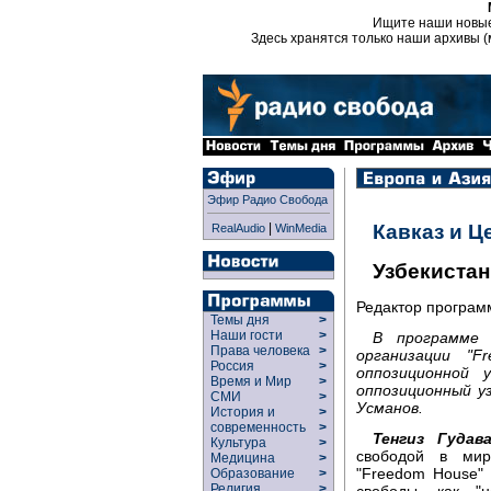
Ищите наши новы
Здесь хранятся только наши архивы (
Эфир Радио Свобода
|
Кавказ и Ц
RealAudio
WinMedia
Узбекистан
Редактор програ
Темы дня
>
Наши гости
>
В программе 
Права человека
>
организации "F
Россия
>
оппозиционной 
Время и Мир
>
оппозиционный у
СМИ
>
Усманов.
История и
>
современность
>
Тенгиз Гудава
Культура
>
свободой в мир
Медицина
>
"Freedom House" 
Образование
>
Религия
>
свободы, как "