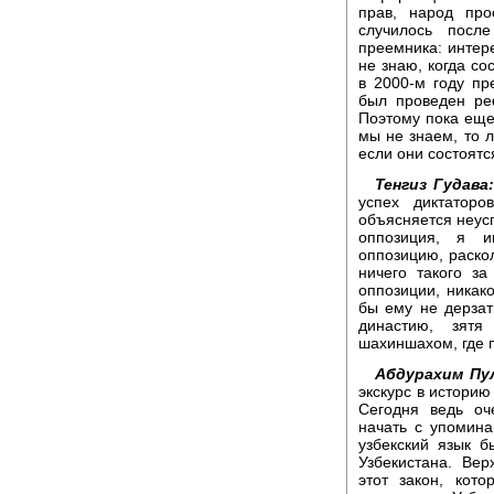
прав, народ про
случилось посл
преемника: интере
не знаю, когда с
в 2000-м году пр
был проведен ре
Поэтому пока еще
мы не знаем, то л
если они состоятс
Тенгиз Гудава
успех диктатор
объясняется неус
оппозиция, я и
оппозицию, раскол
ничего такого з
оппозиции, никак
бы ему не дерзат
династию, зятя
шахиншахом, где 
Абдурахим Пу
экскурс в историю
Сегодня ведь оч
начать с упомина
узбекский язык 
Узбекистана. Ве
этот закон, кот