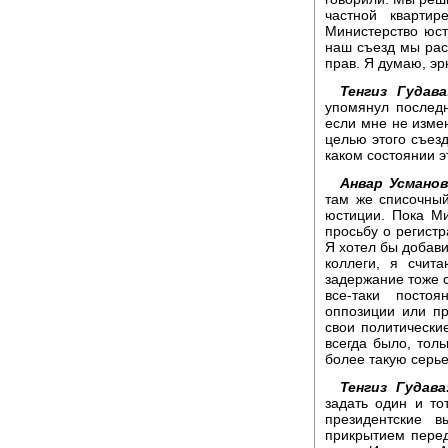
частной квартир
Министерство юст
наш съезд мы рас
прав. Я думаю, эр
Тенгиз Гудава
упомянул последн
если мне не измен
целью этого съезд
каком состоянии э
Анвар Усманов
там же списочный
юстиции. Пока Ми
просьбу о регистр
Я хотел бы добавит
коллеги, я счит
задержание тоже 
все-таки посто
оппозиции или пр
свои политически
всегда было, тол
более такую серь
Тенгиз Гудава
задать один и то
президентские 
прикрытием перед