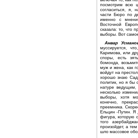
посмотрим всю ц
согласиться, я,
части Бюро по д
именно с мнени
Восточной Европ
сказала: то, что 
выборы. Вот самое
Анвар Усмано
муссируется, чт
Каримова, или др
споры, есть зят
бомонда, возьмит
муж и жена, как г
войдут на престол
хорошо знаю Сад
политик, но я бы 
натуре ведущим,
несколько измени
выборы, хотя мо
конечно, прекра
преемника. Скорее
Ельцин -Путин. Я 
фигура, которую 
того азербайджа
произойдет, а тем
шло массовое обо