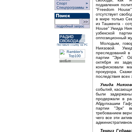
Спорт
>
подавления полит
Спецпрограммы
>
"Freedom House"
отсутствует свобо
в мире только Се
из Ташкента - со
подробный запрос
House" Умида Ния
узбекской парт
оппозиционный жур
Молодым, говор
Поставьте ссылку на РС
Ниязовой. Уми
преследований в 
партии "Эрк": 
октября их зад
конфисковали ма
прокурора. Скажи
последствия всех 
Умида Ниязов
событий, касающих
были задержаны
продержали в ра
Абдулхашим Гафу
партии "Эрк" 
требованием верн
чего все эти акти
административному
Тенгиз Гудава