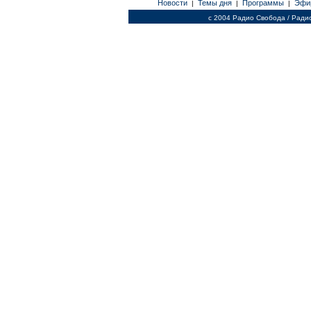
Новости
Темы дня
Программы
Эфи
|
|
|
c 2004 Радио Свобода / Ради