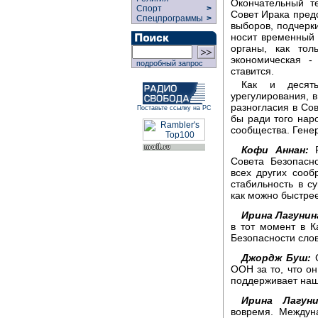
Окончательный т
Спорт
>
Совет Ирака предо
Спецпрограммы
>
выборов, подчерки
носит временный 
органы, как то
экономическая -
подробный запрос
ставится.
Как и десят
урегулирования, в
разногласия в Сов
Поставьте ссылку на РС
бы ради того нар
сообщества. Гене
Кофи Аннан:
Р
Совета Безопасн
всех других соо
стабильность в с
как можно быстрее
Ирина Лагунин
в тот момент в К
Безопасности сло
Джордж Буш:
С
ООН за то, что о
поддерживает наш
Ирина Лагуни
вовремя. Междун