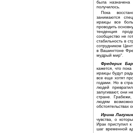
была назначена 
получилось.
Пока восстан
занимаются спец
иракцы все бол
проводить основну
тенденция прод
сообщество не гот
стабильность в ст
сотрудником Цент
в Вашингтоне Фр
мудрый мир".
Фредерик Бар
кажется, что пока
иракцы будут рад
все еще хотят пр
годами. Но в стра
людей превратил
запугивают, они н
стране. Грабежи,
людям возможно
обстоятельствах о
Ирина Лагунин
чувства, о котор
Ирак приступил к
шаг временной а