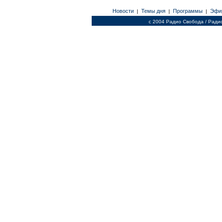
Новости
Темы дня
Программы
Эфи
|
|
|
c 2004 Радио Свобода / Ради