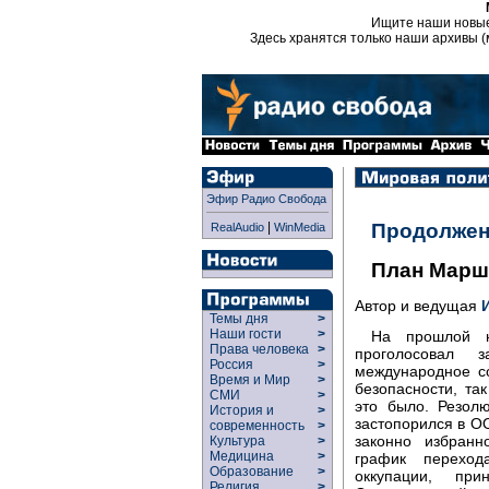
Ищите наши новы
Здесь хранятся только наши архивы (
Эфир Радио Свобода
|
Продолжен
RealAudio
WinMedia
План Марш
Автор и ведущая
Темы дня
>
Наши гости
>
На прошлой н
Права человека
>
проголосовал 
Россия
>
международное с
Время и Мир
>
безопасности, та
СМИ
>
это было. Резол
История и
>
застопорился в О
современность
>
законно избранн
Культура
>
Медицина
>
график переход
Образование
>
оккупации, пр
Религия
>