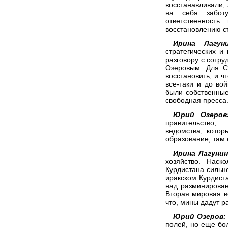
восстанавливали, 
на себя забот
ответственност
восстановлению с
Ирина Лагуни
стратегических и
разговору с сотр
Озеровым. Для С
восстановить, и ч
все-таки и до во
были собственные
свободная пресса
Юрий Озеров
правительство,
ведомства, котор
образование, там 
Ирина Лагунин
хозяйство. Наск
Курдистана сильн
иракском Курдиста
над разминирован
Вторая мировая во
что, мины дадут р
Юрий Озеров:
полей, но еще бо