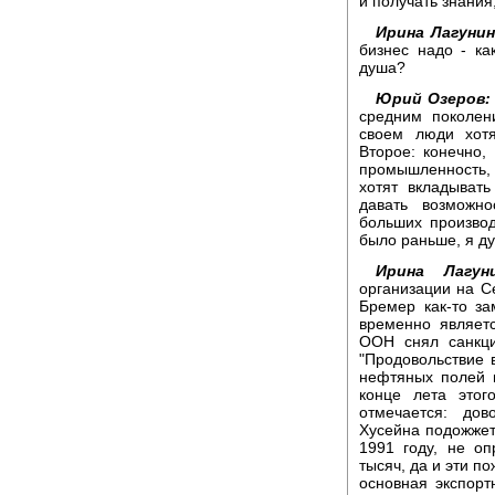
и получать знания
Ирина Лагунин
бизнес надо - ка
душа?
Юрий Озеров:
средним поколен
своем люди хотя
Второе: конечно,
промышленность,
хотят вкладывать
давать возможно
больших производ
было раньше, я д
Ирина Лагуни
организации на С
Бремер как-то за
временно являет
ООН снял санкци
"Продовольствие 
нефтяных полей н
конце лета этог
отмечается: до
Хусейна подожжет
1991 году, не оп
тысяч, да и эти п
основная экспорт