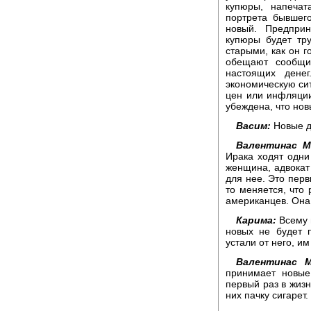
купюры, напечат
портрета бывшег
новый. Предприн
купюры будет тр
старыми, как он г
обещают сообщи
настоящих дене
экономическую сит
цен или инфляции
убеждена, что нов
Васим:
Новые д
Валентинас М
Ирака ходят одни 
женщина, адвокат 
для нее. Это перв
то меняется, что 
американцев. Она
Карима:
Всему 
новых не будет 
устали от него, и
Валентинас 
принимает новые
первый раз в жизн
них пачку сигарет.