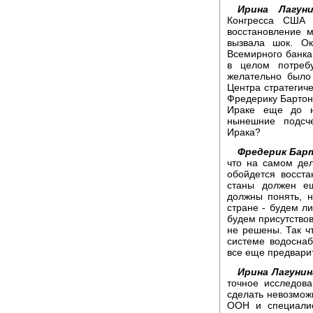
Ирина Лагуни
Конгресса США 
восстановление 
вызвала шок. О
Всемирного банка 
в целом потреб
желательно было
Центра стратегич
Фредерику Бартон
Ираке еще до н
нынешние подсче
Ирака?
Фредерик Бар
что на самом де
обойдется восст
станы должен е
должны понять, 
стране - будем л
будем присутствов
не решены. Так чт
системе водоснаб
все еще предвари
Ирина Лагунин
точное исследова
сделать невозможн
ООН и специалис