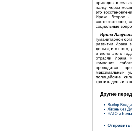
пригодны к сельск
палку, через меся
это восстановлен
Ирака. Второе - 
соответственно, 
социальные вопро
Ирина Лагунин
гуманитарной орга
развитии Ирака з
деньги, и от того
в июне этого го
отрасли Ирака Ф
кампания сабо
проводится пр
максимальный у
полицейские си
тратить деньги в 
Другие перед
Выбор Влади
Жизнь без Ду
НАТО и Боль
Отправить 