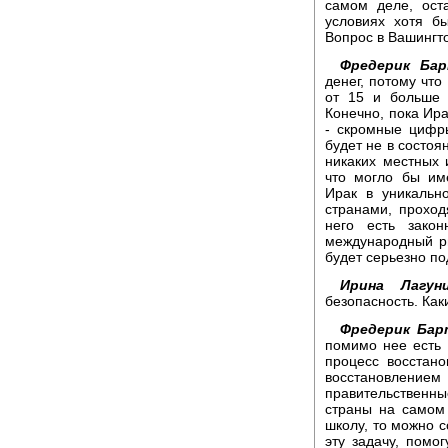
самом деле, ост
условиях хотя б
Вопрос в Вашингт
Фредерик Бар
денег, потому что
от 15 и больше 
Конечно, пока Ира
- скромные цифр
будет не в состоя
никаких местных и
что могло бы им
Ирак в уникальн
странами, проход
него есть зако
международный ры
будет серьезно по
Ирина Лагуни
безопасность. Как
Фредерик Бар
помимо нее есть 
процесс восстано
восстановлением
правительственн
страны на самом
школу, то можно с
эту задачу, помо