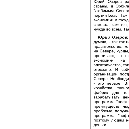
Юрий Озеров ра
страны, в Эрбил
"любимым Северо
партии Баас. Там
экономики и госуд
с места, кажется
нужда во всем. Т
Юрий Озеров:
думаю, - так как 
правительство, к
на Севере, курды
проживают, - в 
экономики, на 
электричество, та
отрезано. И сей
организации пос
Севере. Необходи
- это первое. В
хозяйства, экон
фабрик для тог
зарабатывать де
программа "нефть
преимуществ люд
проблеме, получа
программа "нефт
поэтому людям н
деньги.