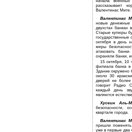
начала военных
рассказывает к
Валентинас Мите.
Валентинас М
новые денежные 
двухстах банках 
Старые купюры бу
государственные 
октября в день 
меры безопаснос
атаковать банки
охраняли банки, 
15 октября, 10 
филиала банка в 
Здание окружено 
около 30 иракск
дверей не более
говорит Радио С
каждый день зв
являются естеств
Хусеин Аль-М
безопасности, о
квартале города.
Валентинас М
пришли поменять
уже в первые два 