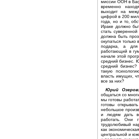
миссии ООН в Ба
временно наход
выходит на меж
цифрой в 200 милл
года, но и то, об
Ираке должно быт
стать суверенной
должна быть проз
окупаться только 
подарка, а для
работающий в гум
начале этой прогр
средний бизнес. Ю
средний бизнес?
такую психологи
власть имущих, чт
все за них?
Юрий Озеров
общаться со многи
мы готовы работат
готовы открыват
небольшое произво
и людям дать в
работать. Они 
трудолюбивый нар
как экономическая
центральной и южн