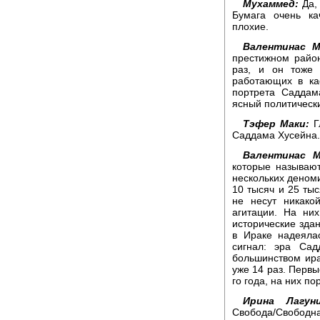
Мухаммед:
Да,
Бумага очень ка
плохие.
Валентинас М
престижном райо
раз, и он тоже
работающих в ка
портрета Саддам
ясный политически
Тэфер Маки:
Г
Саддама Хусейна.
Валентинас М
которые называю
нескольких деноми
10 тысяч и 25 ты
не несут никако
агитации. На ни
исторические зда
в Ираке надеяла
сигнал: эра Сад
большинством ира
уже 14 раз. Первы
го года, на них п
Ирина Лагуни
Свобода/Свободн