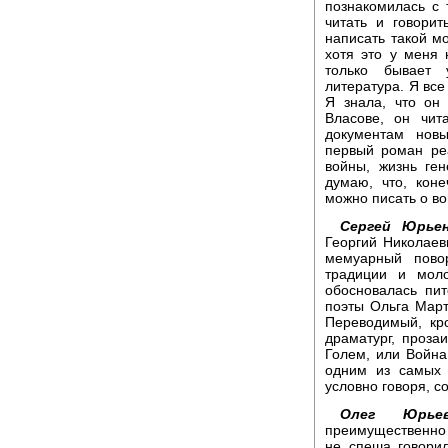
познакомилась с 
читать и говорит
написать такой м
хотя это у меня н
только бывает 
литература. Я вс
Я знала, что он
Власове, он чи
документам нов
первый роман ре
войны, жизнь ге
думаю, что, кон
можно писать о во
Сергей Юрьен
Георгий Николаев
мемуарный пово
традиции и мол
обосновалась пит
поэты Ольга Март
Переводимый, кр
драматург, проза
Голем, или Война
одним из самых 
условно говоря, с
Олег Юрьев
преимущественно 
не спеша говорил