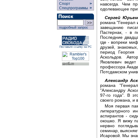
Спорт
>
навсегда. Чем п
Спецпрограммы
>
одолевающее при
Сергей Юрьен
романа "Генерал и
завещанию писа
подробный запрос
Пастернак, - в 
Последние двадца
где - вопреки ми
друзей, знакомых
Поставьте ссылку на РС
период Георгия 
Аскольдов. Авто
Яковлевич ведет
профессора Акаде
Потсдамском унив
Александр Аск
романа "Генера
"Александру Аско
97-го года". В э
своего романа, и 
Моя первая пам
литературного и
аспирантов - сид
окошко. Я вижу п
нервно погляды
семинар, выясняет
Исаровой. Мы знак