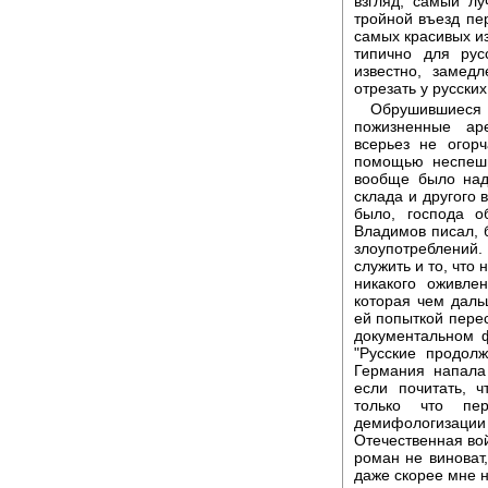
взгляд, самый л
тройной въезд пе
самых красивых из
типично для рус
известно, замедл
отрезать у русски
Обрушившиеся 
пожизненные ар
всерьез не огор
помощью неспешн
вообще было над
склада и другого 
было, господа о
Владимов писал, 
злоупотреблений.
служить и то, что
никакого оживле
которая чем дальш
ей попыткой пере
документальном 
"Русские продол
Германия напала
если почитать, 
только что пе
демифологизации
Отечественная вой
роман не виноват,
даже скорее мне н