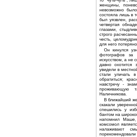
то "чуть-чуть", л
женщины, понево
невозможно было
состояла лишь в т
был уязвлен, рас
четвертая обнад
глазами, стыдли
строго расчесанны
честь, целомудри
для него потеряно.
Он кинулся узн
фотографов за 
искусством, а не 
давно охотится 
увидели в местной
стали уличать 
обратиться; кра
навстречу - зна
проживающую т
Наличникова.
В ближайший же
скакали уверенно
спешились у из
бантом на широкой
напомнил Маше,
комсомол являет
налаживают см
порекомендовали 