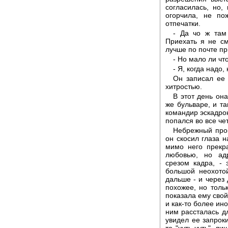
согласилась, но,
огорчила, не по
отпечатки.
- Да чо ж там 
Приехать я не с
лучше по почте п
- Но мало ли что
- Я, когда надо
Он записал ее 
хитростью.
В этот день он
же бульваре, и та
командир эскадро
попался во все че
Небрежный прог
он скосил глаза н
мимо него прекр
любовью, но адр
срезом кадра, -
большой неохото
дальше - и через 
похожее, но толь
показала ему сво
и как-то более ин
ним рассталась д
увидел ее запрок