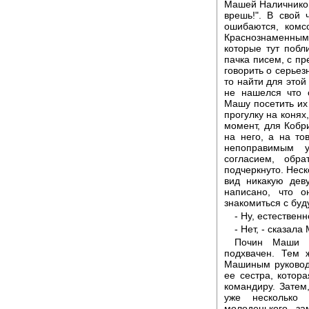
Машей Наличниково
врешь!". В свой
ошибаются, комс
Краснознаменным 
которые тут побл
пачка писем, с пр
говорить о серьез
то найти для этой
не нашелся что 
Машу посетить их
прогулку на конях
момент, для Кобр
на него, а на т
непоправимым 
согласием, обр
подчеркнуто. Неск
вид никакую дев
написано, что о
знакомиться с бу
- Ну, естественн
- Нет, - сказал
Почин Маши Н
подхвачен. Тем 
Машиным руковод
ее сестра, котор
командиру. Затем,
уже несколько
молоденького за