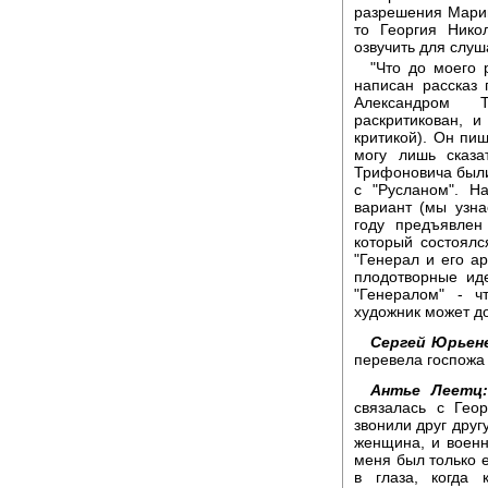
разрешения Марин
то Георгия Нико
озвучить для слу
"Что до моего 
написан рассказ 
Александром Т
раскритикован, и
критикой). Он пиш
могу лишь сказа
Трифоновича были
с "Русланом". Н
вариант (мы узна
году предъявлен
который состоял
"Генерал и его а
плодотворные иде
"Генералом" - ч
художник может до
Сергей Юрьен
перевела госпожа 
Антье Леетц
связалась с Гео
звонили друг друг
женщина, и военн
меня был только е
в глаза, когда