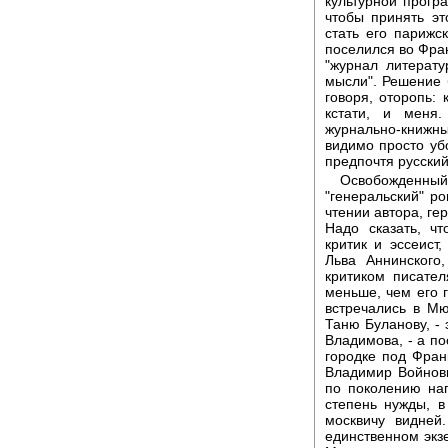
культурной прогр
чтобы принять э
стать его парижс
поселился во Фран
"журнал литерату
мысли". Решение 
говоря, оторопь: 
кстати, и меня
журнально-книжн
видимо просто уб
предпочтя русский
Освобожденный
"генеральский" ро
чтении автора, ге
Надо сказать, ч
критик и эссеист
Льва Аннинского
критиком писате
меньше, чем его 
встречались в Мю
Таню Буланову, - 
Владимова, - а по
городке под Фран
Владимир Войнови
по поколению нап
степень нужды, 
москвичу видней
единственном экзе