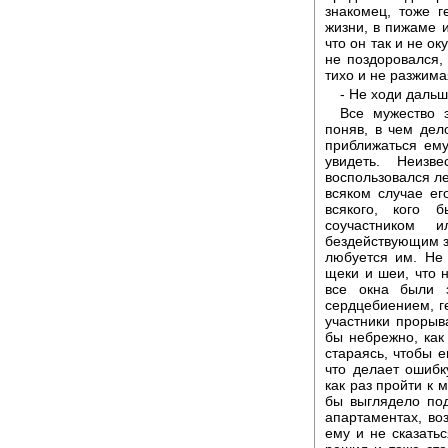
знакомец, тоже 
жизни, в пижаме и
что он так и не о
не поздоровался,
тихо и не разжима
- Не ходи дальш
Все мужество э
поняв, в чем дел
приближаться ем
увидеть. Неизв
воспользовался л
всяком случае ег
всякого, кого 
соучастником 
бездействующим з
любуется им. Не 
щеки и шеи, что н
все окна были 
сердцебиением, г
участники прорыв
бы небрежно, как 
стараясь, чтобы е
что делает ошибк
как раз пройти к 
бы выглядело под
апартаментах, во
ему и не сказатьс