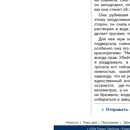
не помнила. Она 
он заподозрил, ч
как она станет об
Она, рубившая 
этому неодолимом
сторон, он снизу 
растворен в воде
делает трусами, ч
Для нее муж ос
подвергала сомн
особенно она это
красноречиво: "Н
всегда прав. Убей
и раздражало, а
трогала его сейча
нежностью, како
навсегда, что не 
единственный ег
останется, где-
километрах, а он 
не брезжило, когд
собираться и заво
Отправить 
Новости
Темы дня
Программы
Эфи
|
|
|
c 2004 Радио Свобода / Ради