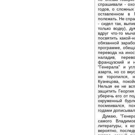
спрашивали - охо
годов, о сложных
оставленном в 
полежать. Не спра
- сидел так, выпи
только водку), д
вдруг что-то мыч
посвятить какой-
обязанной зарабо
программе, обещ
перевода на инос
наладив, пере
французский и 
"Генерала" и уг
азарта, но со вк
не торопился, 
Кузнецова, поко
Нельзя ее не вс
защитить Георги
уберечь его от по
окруженный бурл
посмеивался, по
годами дописывал
Думаю, "Генер
самого Владимо
литературы, к к
вероятно, послед