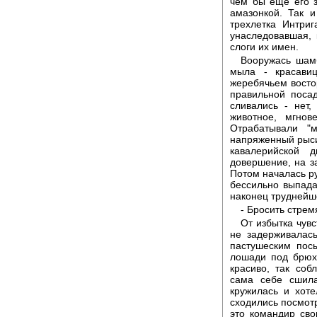
чем бы еще его з
амазонкой. Так 
трехлетка Интриг
унаследовавшая, 
слоги их имен.
Вооружась шамб
мыла - красавиц
жеребячьем восто
правильной поса
сливались - нет
животное, мгно
Отрабатывали "м
напряженный рысис
кавалерийской 
довершение, на за
Потом началась ру
бессильно выпада
наконец труднейш
- Бросить стрем
От избытка чувс
не задерживалас
пастушеским пос
лошади под брюхо
красиво, так со
сама себе сшила
кружилась и хоте
сходились посмотр
это командир сво