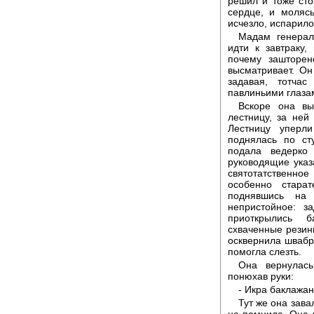
решил и тоже сто
сердце, и молясь
исчезло, испарило
Мадам генерал
идти к завтраку,
почему зашторен
высматривает. Он
задавая, тотча
павлиньими глазам
Вскоре она вы
лестницу, за ней
Лестницу уперл
поднялась по ст
подала ведерко
руководящие ука
святотатственно
особенно стара
поднявшись на
непристойное: з
приоткрылись 
схваченные резин
осквернила швабр
помогла слезть.
Она вернулась
понюхав руки:
- Икра баклажан
Тут же она зава