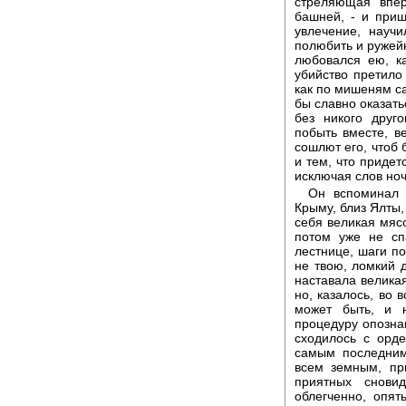
стреляющая впер
башней, - и приш
увлечение, науч
полюбить и ружейн
любовался ею, к
убийство претило
как по мишеням са
бы славно оказать
без никого друг
побыть вместе, в
сошлют его, чтоб 
и тем, что придет
исключая слов но
Он вспоминал 
Крыму, близ Ялты,
себя великая мясо
потом уже не сп
лестнице, шаги по
не твою, ломкий 
наставала великая
но, казалось, во 
может быть, и 
процедуру опознан
сходилось с орде
самым последним
всем земным, пр
приятных снови
облегченно, опя