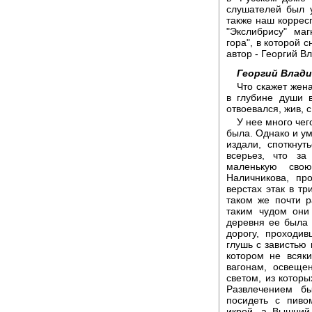
слушателей был 
также наш коррес
"Экслибрису" ма
гора", в которой 
автор - Георгий В
Георгий Влади
Что скажет жена
в глубине души в
отвоевался, жив, с
У нее много чег
была. Однако и ума
издали, споткну
всерьез, что за
маленькую сво
Наличникова, пр
верстах этак в тр
таком же почти р
таким чудом они
деревня ее была 
дорогу, проходи
глушь с завистью
котором не всяк
вагонам, освеще
светом, из котор
Развлечением б
посидеть с пиво
икрой, а Вышний