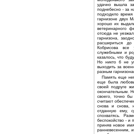
удачно вышла за
поднебесно - за н
подходило время
гарнизоне двух М
хорошо их выдал
ветеринарного ф
отсюда не уезжал
гарнизона, заод
расшириться до
Кобрисова все 
служебными и ро
казалось, что бу
Но никто б не у
выходить за воен
разным гарнизонам
Память еще нем
еще была любовь
своей подруге жи
окончательным. Н
своего, точно б
считают обеспече
снова и снова, 
отданную ему, с
спохватясь. Раз
беспокойство - и 
приняв новое имя
ранневесенним, и 