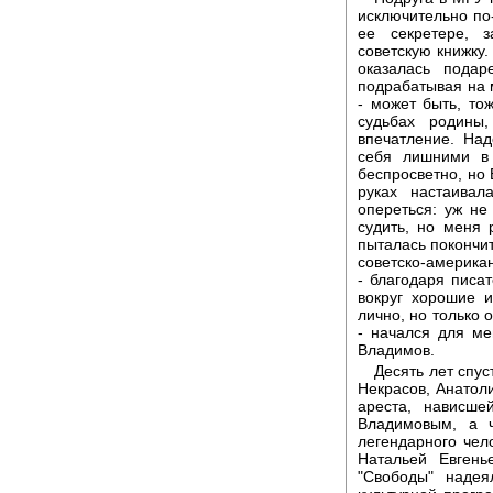
исключительно по-
ее секретере, 
советскую книжку
оказалась пода
подрабатывая на м
- может быть, то
судьбах родины
впечатление. Над
себя лишними в
беспросветно, но 
руках настаива
опереться: уж не
судить, но меня 
пыталась покончит
советско-американ
- благодаря писа
вокруг хорошие 
лично, но только 
- начался для ме
Владимов.
Десять лет спу
Некрасов, Анатоли
ареста, нависш
Владимовым, а 
легендарного чел
Натальей Евгень
"Свободы" надея