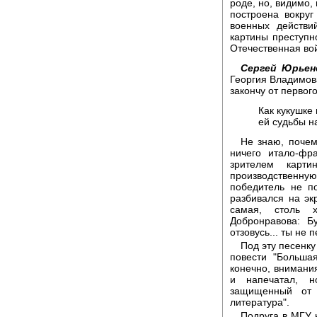
роде, но, видимо,
построена вокруг
военных действи
картины преступн
Отечественная вой
Сергей Юрьен
Георгия Владимов
закончу от первого
Как кукушке 
ей судьбы на
Не знаю, почем
ничего итало-фра
зрителем карт
производственную 
победитель не п
разбивался на эк
самая, столь х
Добронравова: Бу
отзовусь... ты не 
Под эту песенк
повести "Больша
конечно, внимания
и напечатал, н
защищенный от 
литература".
Подруга в МГУ 