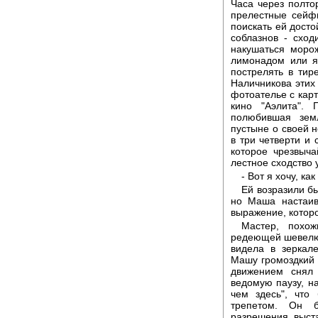
Часа через полто
прелестные сейфы
поискать ей досто
соблазнов - сход
накушаться моро
лимонадом или я
пострелять в тир
Наличникова этих
фотоателье с кар
кино "Аэлита".
полюбившая зем
пустыне о своей 
в три четверти и
которое чрезвыч
лестное сходство 
- Вот я хочу, ка
Ей возразили бы
но Маша настаив
выражение, которо
Мастер, похож
редеющей шевелюр
видела в зеркал
Машу громоздкий
движением снял
ведомую паузу, на
чем здесь", чт
трепетом. Он 
разрешения выст