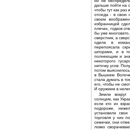
но не беспредель
дальше пойти на с
чтобы тут как раз 
отсюда - в свою 
своем воображен
избранницей сде
плечах, годков от
бы уже многовато,
сверстник, а сверс
одела в коман
перепоясала скр
шпорами, и в п
полнеющим и знач
некоторого гуса
ниточку усов. Пол
потом выяснилось
в Вышнем Волочк
стала думать в то
его, чтобы не смо
И оружием в нелег
Земли вокруг
солнцем, как Укра
если кто их взра
подороже, неже
установили свои
торговля у них п
семечки, они отме
ловко сворачива