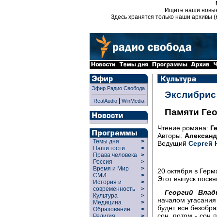
Ищите наши новы
Здесь хранятся только наши архивы (
Эфир Радио Свобода
Экслибрис
|
RealAudio
WinMedia
Памяти Ге
Чтение романа:
Г
Авторы:
Александ
Темы дня
>
Ведущий
Сергей 
Наши гости
>
Права человека
>
Россия
>
Время и Мир
>
20 октября в Герм
СМИ
>
Этот выпуск посвя
История и
>
современность
>
Георгий Влад
Культура
>
началом угасания
Медицина
>
будет все безобр
Образование
>
сон, потом - сон 
Религия
>