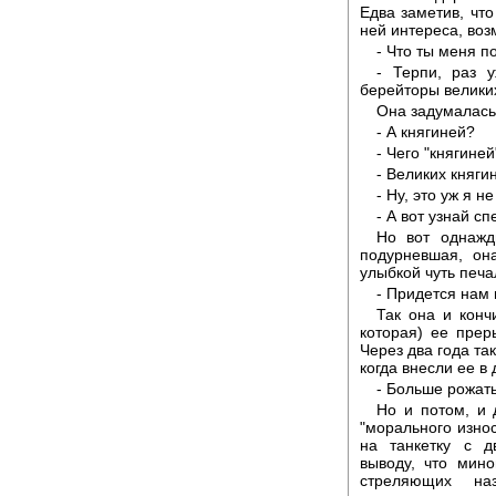
Едва заметив, что
ней интереса, воз
- Что ты меня 
- Терпи, раз 
берейторы великих
Она задумалась,
- А княгиней?
- Чего "княгиней
- Великих княги
- Ну, это уж я н
- А вот узнай сп
Но вот однажд
подурневшая, он
улыбкой чуть печа
- Придется нам 
Так она и конч
которая) ее прер
Через два года та
когда внесли ее в 
- Больше рожать
Но и потом, и 
"морального износ
на танкетку с 
выводу, что мин
стреляющих на