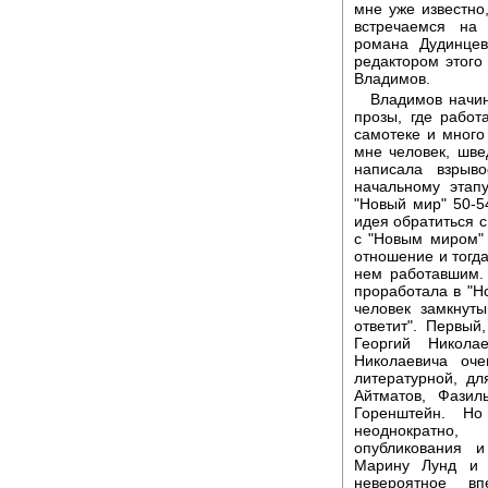
мне уже известно
встречаемся на
романа Дудинцев
редактором этог
Владимов.
Владимов начин
прозы, где работ
самотеке и много
мне человек, шве
написала взрыв
начальному этап
"Новый мир" 50-54
идея обратиться с
с "Новым миром" 
отношение и тогда
нем работавшим.
проработала в "Н
человек замкнут
ответит". Первы
Георгий Никола
Николаевича оч
литературной, д
Айтматов, Фазил
Горенштейн. Но
неоднократно,
опубликования и
Марину Лунд и 
невероятное в