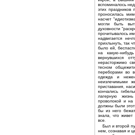
вспоминалось неде
этих праздников 
проносилась мим
насчет "идиотизм
могли быть выт
духовности "раскр
прочитывалось име
надвигается неч
прихлынуть, так ч
было ей, беспасп
на какую-нибуд
вернувшихся от
нерасторжимо св
тесном общежит
переборами во в
одежда и нежен
неизлечимыми ж
приставания, наси
кончались гибель
лагерную жизнь
проволокой и на
должны были этот 
бы из него бежат
знала, что живет
все.
Был и второй пу
нем, сознавая и ц