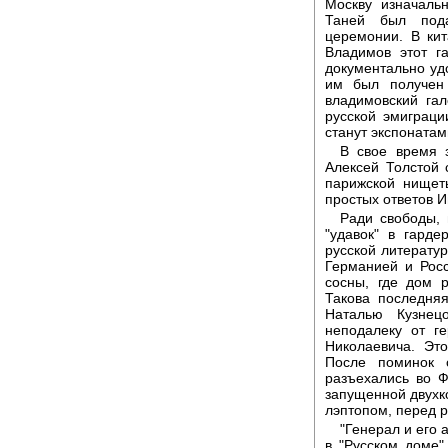
Москву изначаль
Таней был пода
церемонии. В кит
Владимов этот г
документально уд
им был получен 
владимовский гал
русской эмиграци
станут экспонатам
В свое время 
Алексей Толстой
парижской нищет
простых ответов И
Ради свободы, 
"удавок" в гарде
русской литерату
Германией и Росс
сосны, где дом р
Такова последня
Наталью Кузнец
неподалеку от г
Николаевича. Эт
После поминок 
разъехались во Ф
запущенной двухк
лэптопом, перед р
"Генерал и его
в "Русском доме