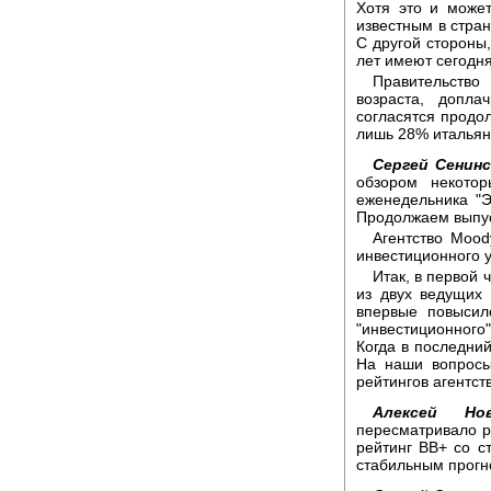
Хотя это и может
известным в стран
С другой стороны,
лет имеют сегодня
Правительств
возраста, допл
согласятся продол
лишь 28% итальян
Сергей Сенинс
обзором некотор
еженедельника "Э
Продолжаем выпус
Агентство Mood
инвестиционного у
Итак, в первой 
из двух ведущих 
впервые повысил
"инвестиционного"
Когда в последни
На наши вопросы
рейтингов агентст
Алексей Нов
пересматривало ре
рейтинг BB+ со с
стабильным прогно