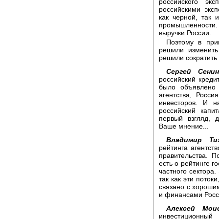
российского эк
российскими экс
как черной, так 
промышленности. 
выручки России.
Поэтому в при
решили изменить
решили сократить
Сергей Сенин
российский креди
было объявлено 
агентства, Росси
инвесторов. И 
российский капи
первый взгляд, 
Ваше мнение...
Владимир Ти
рейтинга агентств
правительства. П
есть о рейтинге г
частного сектора.
так как эти потоки
связано с хорош
и финансами Росс
Алексей Моис
инвестиционный