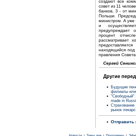
создают все ком
совет из 11 челов
банков, 3 - от ми
Польши. Председ
министром. А уже
и осуществляе
предупреждает о
процент отчис
рассматривает х
предоставляется
находящийся под 
правления Совета
Сергей Сенинс
Другие перед
Будущие пенс
филиалы или
"Свободный" э
made in Russ
Страхование 
рынок лекар
Отправить 
Новости
Темы дня
Программы
Эфи
|
|
|