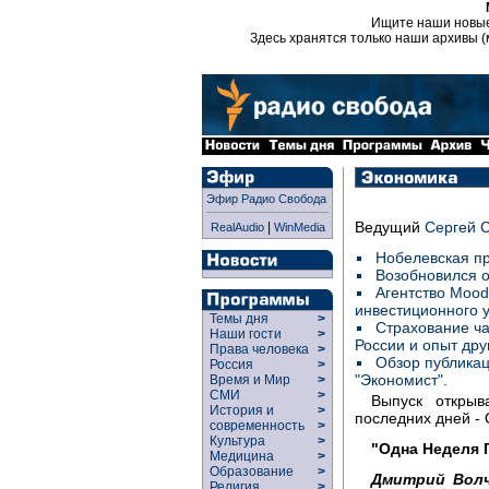
Ищите наши новы
Здесь хранятся только наши архивы (
Эфир Радио Свобода
Ведущий
Сергей 
|
RealAudio
WinMedia
Нобелевская пр
Возобновился от
Агентство Mood
инвестиционного у
Темы дня
>
Страхование ча
Наши гости
>
России и опыт дру
Права человека
>
Обзор публикац
Россия
>
"Экономист".
Время и Мир
>
СМИ
>
Выпуск открыв
История и
>
последних дней - 
современность
>
Культура
>
"Одна Неделя 
Медицина
>
Образование
>
Дмитрий Волч
Религия
>