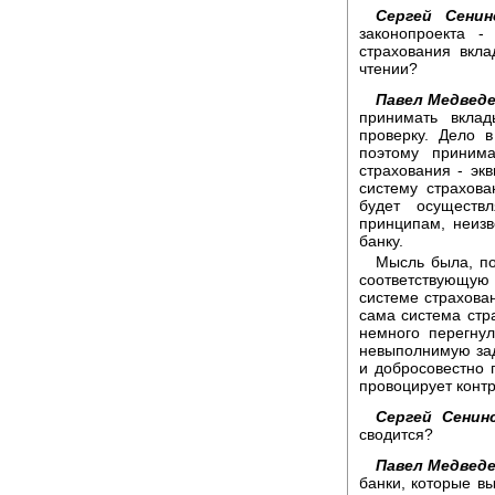
Сергей Сенин
законопроекта -
страхования вкл
чтении?
Павел Медведе
принимать вкла
проверку. Дело в
поэтому приним
страхования - экв
систему страхова
будет осуществ
принципам, неиз
банку.
Мысль была, по
соответствующую
системе страхован
сама система стр
немного перегнул
невыполнимую зада
и добросовестно 
провоцирует контро
Сергей Сенинс
сводится?
Павел Медведе
банки, которые в