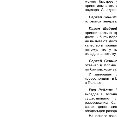
можно быстрее 
принятием этого 
надзора. А надзор
Сергей Сенинс
готовится теперь 
Павел Медвед
принципиально п
должны быть пере
не вызывают, дол
качество и принц
потому, что у н
вкладов, а потому,
Сергей Сенинс
отвечал в Москве
по банковскому з
И завершает с
корреспондент в 
в Польше:
Ежи Редлих:
З
вкладов в Польш
существовало 
разорившихся бан
своих денег ли
владельцев разор
На основе зако