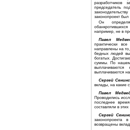
разработчиков з
председатель по
законодательств
законопроект был 
Он определя
обанкротившихся 
например, не в п
Павел Медве
практически все
направлены на то,
бедных людей вы
богатых. Достигаю
суммы. По нашем
выплачиваются
выплачиваются на
Сергей Сенинс
вклады, на какие
Павел Медвед
Проводились иссл
последнее время
составляли в этих
Сергей Сенинс
законопроекта 
возвращены вклад