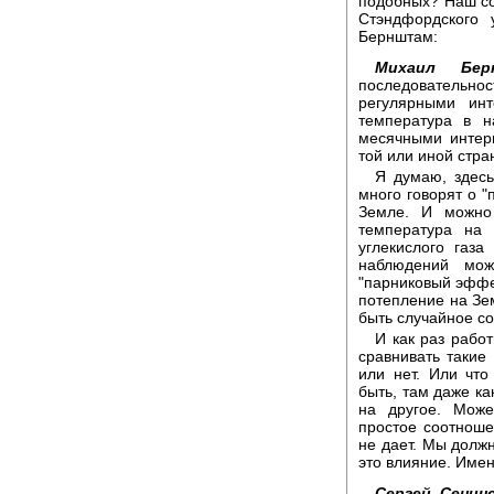
подобных? Наш со
Стэндфордского
Бернштам:
Михаил Бер
последователь
регулярными ин
температура в 
месячными интер
той или иной стра
Я думаю, здесь
много говорят о 
Земле. И можно 
температура на 
углекислого газ
наблюдений мож
"парниковый эффек
потепление на Зем
быть случайное с
И как раз рабо
сравнивать такие
или нет. Или чт
быть, там даже ка
на другое. Може
простое соотнош
не дает. Мы должн
это влияние. Имен
Сергей Сенинс