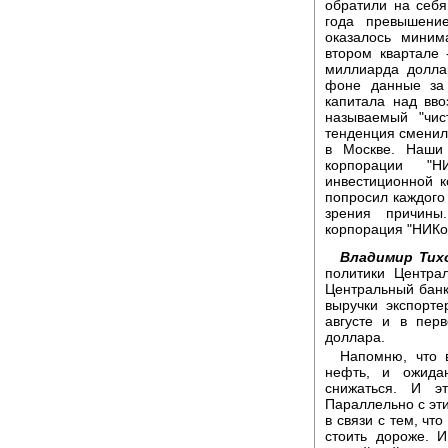
обратили на себя
года превышени
оказалось миним
втором квартале 
миллиарда долла
фоне данные за 
капитала над вво
называемый "чис
тенденция сменил
в Москве. Наши
корпорации "
инвестиционной к
попросил каждого 
зрения причины
корпорация "НИКо
Владимир Тих
политики Центра
Центральный банк
выручки экспорт
августе и в пер
доллара.
Напомню, что 
нефть, и ожида
снижаться. И эт
Параллельно с эт
в связи с тем, чт
стоить дороже. 