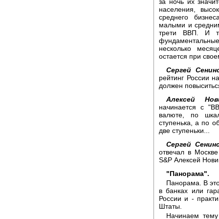
за ночь их значи
населения, высо
среднего бизне
малыми и средни
трети ВВП. И т
фундаментальны
несколько меся
остается при свое
Сергей Сенинс
рейтинг России на
должен повыситься
Алексей Нов
начинается с "B
валюте, по шка
ступенька, а по 
две ступеньки...
Сергей Сенинс
отвечал в Москве
S&P Алексей Нови
"Панорама".
Панорама. В это
в банках или га
России и - практ
Штаты.
Начинаем тему