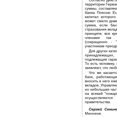
Согласно дейст
территории Герман
суммы, составляю
банка. Поясню. Ес
капитал которог
может смело дове
сумма, если бан
страхования вклад
принципе, все к
членами так н
(сокращенно - 
участникам преод
Для других кате
принадлежащих,
подлежащие гаран
То есть человеку,
заявляют, что люб
Что же касаетс
банк, работающи
вносить в него е
вкладов. Управляе
но небольшая част
на всякий "пожар
осуществляет
правительства.
Сергей Сенинс
Мюнхене.