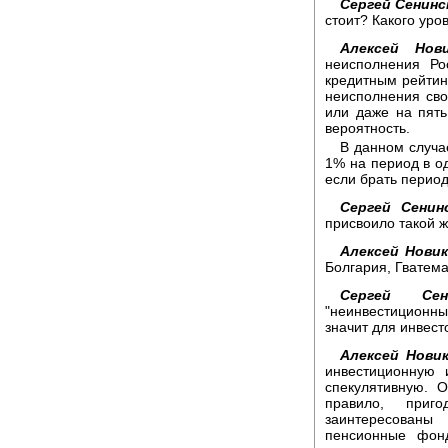
Сергей Сенинс
стоит? Какого уро
Алексей Нови
неисполнения Ро
кредитным рейтин
неисполнения сво
или даже на пять
вероятность.
В данном случа
1% на период в од
если брать период 
Сергей Сенин
присвоило такой ж
Алексей Новик
Болгария, Гватема
Сергей Сени
"неинвестиционный
значит для инвест
Алексей Новик
инвестиционную 
спекулятивную. О
правило, приг
заинтересован
пенсионные фон