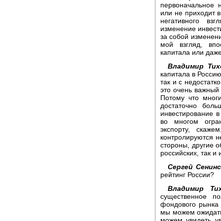
первоначальное н
или не приходит в
негативного вз
изменение инвести
за собой изменени
мой взгляд, впо
капитала или даже 
Владимир Тих
капитала в Россию
так и с недостатк
это очень важный 
Потому что мног
достаточно бол
инвестирование в
во многом огра
экспорту, скаже
контролируются н
стороны, другие о
российских, так и
Сергей Сенинс
рейтинг России?
Владимир Тих
существенное по
фондового рынка 
мы можем ожидать
можем увидеть у