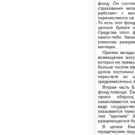
фонд. Он состои
страхования вкл
работают с вкл
перечисляется не
То есть этот фон
ценные бумаги н
Средства этого 
какого-либо бан
клиентам разори
месяцев.
Причем вклады
возмещение могу
которых не превыш
больше тысячи ев
целом постоянно
пересчете из 
среднемесячных з
Вторая часть Б
фонд помощи. Еже
своего оборот
накапливаются на
виде государств
оказывается помо
тем "крепким" 
разоряющегося ба
В целом Бан
юридическим лицом