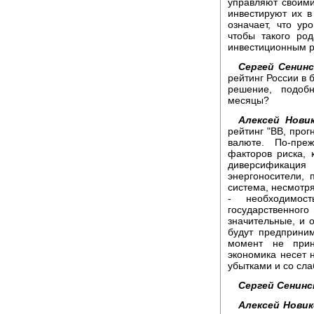
управляют своими
инвестируют их в
означает, что ур
чтобы такого ро
инвестиционным р
Сергей Сенинс
рейтинг России в 
решение, подоб
месяцы?
Алексей Новик
рейтинг "BB, прог
валюте. По-пре
факторов риска, 
диверсификаци
энергоносители, 
система, несмотря
- необходимос
государственног
значительные, и 
будут предприни
момент не прин
экономика несет н
убытками и со сла
Сергей Сенинс
Алексей Новик