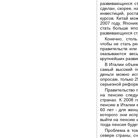
развивающихся ст
сделан, скорее, н
инвестиций, рост
курсов. Китай мо
2007 году, Япони
стать больше япо
развивающихся ст
Конечно, стол
чтобы не стать р
правительств или
оказываются вес
крупнейших разви
В Италии объем
самый высокий п
деньги можно ис
опросам, только 2
серьезной реформ
Правительство п
на пенсию следу
странах. К 2008 г
пенсию в Италии м
60 лет - для жен
которого они ис
выйти на пенсию и
тогда пенсия буде
Проблема в том
севере страны, с