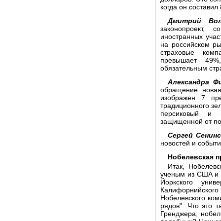
когда он составил
Дмитрий Вол
законопроект, 
иностранных учас
на российском ры
страховые комп
превышает 49%
обязательным стр
Александра Ф
обращение новая
изображен 7 пр
традиционного зе
персиковый и 
защищенной от по
Сергей Сенинс
новостей и событи
Нобелевская п
Итак, Нобелев
ученым из США и 
Йоркского унив
Калифорнийског
Нобелевского ком
рядов". Что это 
Гренджера, нобел