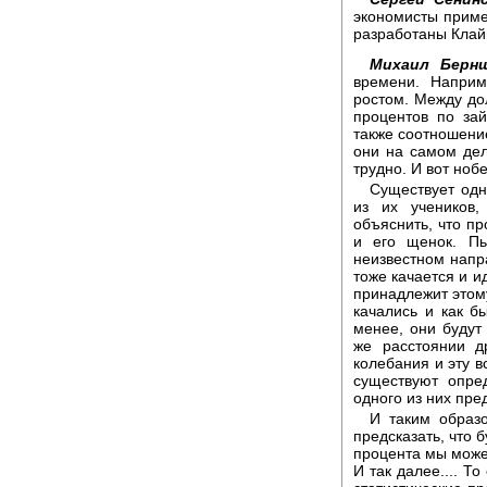
экономисты приме
разработаны Клай
Михаил Берн
времени. Наприм
ростом. Между до
процентов по за
также соотношение
они на самом дел
трудно. И вот ноб
Существует одн
из их учеников
объяснить, что пр
и его щенок. Пь
неизвестном напр
тоже качается и и
принадлежит этому
качались и как б
менее, они будут
же расстоянии д
колебания и эту в
существуют опр
одного из них пре
И таким образ
предсказать, что 
процента мы можем
И так далее.... Т