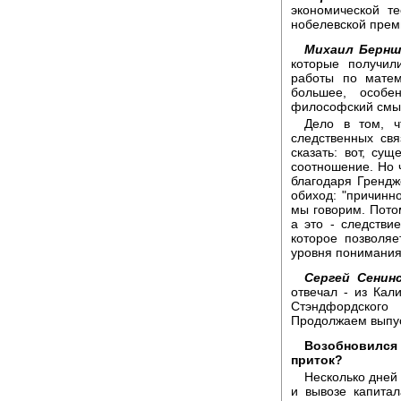
экономической т
нобелевской прем
Михаил Бернш
которые получил
работы по матем
большее, особ
философский смы
Дело в том, ч
следственных св
сказать: вот, су
соотношение. Но 
благодаря Грендж
обиход: "причинно
мы говорим. Потом
а это - следстви
которое позволяе
уровня понимания,
Сергей Сенинс
отвечал - из Кал
Стэндфордского
Продолжаем выпус
Возобновился 
приток?
Несколько дней
и вывозе капитал