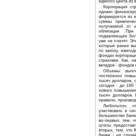
единого цента из 
Корпорация стр
однако финансиру
формируется из е
суммы привлечен
получаемой от и
облигации. При
подавляющее бол
уже не платят. Э
которые ранее в
по закону, ежего
фондах корпораци
страховки. Как, н
вкладов - фондов
Объемы выпла
постепенно повы
тысяч долларов, с
сегодня - до 100
нового повышени
тысяч долларов. 
правило, произво
Любопытно, ч
участвовать в с
большинство банк
во-первых, тем, 
штаты предостав
вторых, тем, что
банки - на случа