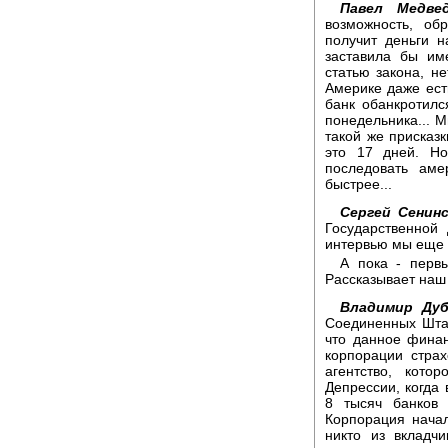
Павел Медвед
возможность, об
получит деньги н
заставила бы им
статью закона, не
Америке даже есть
банк обанкротилс
понедельника... 
такой же присказк
это 17 дней. Н
последовать аме
быстрее...
Сергей Сенинс
Государственной
интервью мы еще 
А пока - перв
Рассказывает наш
Владимир Дуб
Соединенных Штат
что данное фина
корпорации стра
агентство, кот
Депрессии, когда 
8 тысяч банков 
Корпорация начал
никто из вкладч