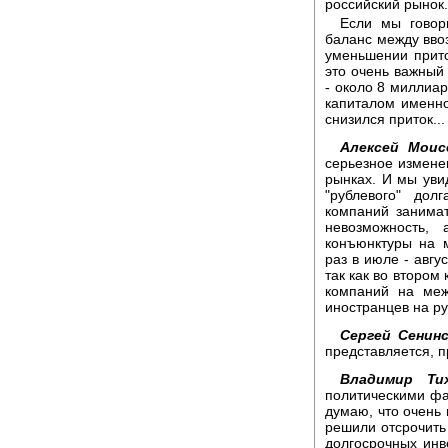
российский рынок.
Если мы говори
баланс между вво
уменьшении прито
это очень важный
- около 8 миллиар
капиталом именно
снизился приток...
Алексей Моис
серьезное измене
рынках. И мы уви
"рублевого" дол
компаний занимат
невозможность,
конъюнктуры на 
раз в июле - авгу
так как во втором
компаний на меж
иностранцев на р
Сергей Сенинс
представляется, 
Владимир Ти
политическими фа
думаю, что очень 
решили отсрочить
долгосрочных инв