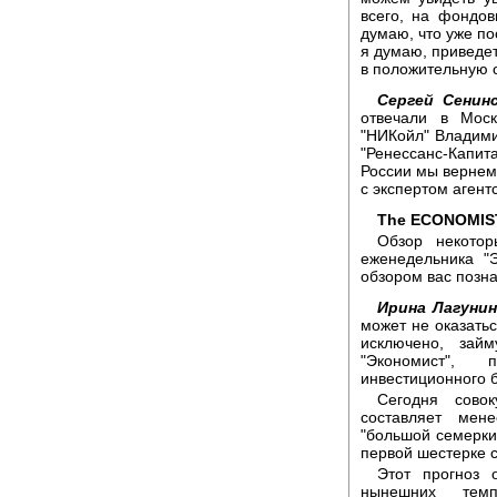
всего, на фондо
думаю, что уже по
я думаю, приведе
в положительную 
Сергей Сенинс
отвечали в Мос
"НИКойл" Владими
"Ренессанс-Капит
России мы вернемс
с экспертом агент
The ECONOMIS
Обзор некотор
еженедельника "
обзором вас позн
Ирина Лагунин
может не оказатьс
исключено, зай
"Экономист", 
инвестиционного 
Сегодня сово
составляет мен
"большой семерки
первой шестерке 
Этот прогноз 
нынешних темп