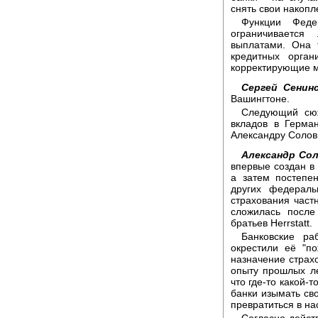
снять свои накопл
Функции Феде
ограничиваетс
выплатами. Она 
кредитных орган
корректирующие 
Сергей Сенинс
Вашингтоне.
Следующий сюж
вкладов в Герма
Александру Солов
Александр Сол
впервые создан в 
а затем постепе
других федерал
страхования част
сложилась после
братьев Herrstatt.
Банковские ра
окрестили её "п
назначение страх
опыту прошлых ле
что где-то какой-
банки изымать св
превратиться в н