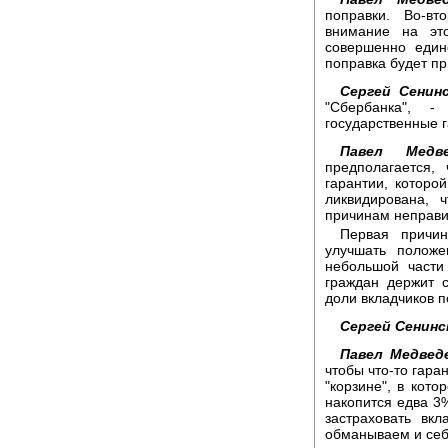
поправки. Во-в
внимание на это
совершенно един
поправка будет пр
Сергей Сенинс
"Сбербанка", 
государственные г
Павел Медве
предполагается,
гарантии, которо
ликвидирована, 
причинам неправи
Первая причин
улучшать положе
небольшой части
граждан держит с
доли вкладчиков 
Сергей Сенинс
Павел Медвед
чтобы что-то гара
"корзине", в кото
накопится едва 3%
застраховать вкл
обманываем и себя