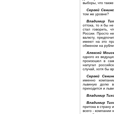
выборы, что также
Сергей Сенинс
том же уровне?
Владимир Тих
оттока, то я бы н
стал говорить, ч
России. Просто н
валюту, предпочи
имеют на это пр
обменом на рубли.
Алексей Моисе
одного из ведущи
произошел в са
напугал российс
случай, хотя бы в
Сергей Сенин
именно компани
львиную долю ва
приходится и льв
Владимир Тих
Владимир Тих
притока в страну 
всего - компании 