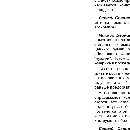
статистические пр
называется коин
Гренджер.
Сергей Сенинс
методы помогали
экономике?
Михаил Бернш
помогают предска
финансовых рынко
ценных бумаг о
обосновано экон
"пузыри". Потом э
Америке в последн
Так вот на осно
кривые роста и на
на основе этой м
году, что это - 
раньше предсказа
А на основе м
оправдывают ко
сказать, что когд
подвергнуться б
пользуются этой
часть из их акти
инструменты без т
Сергей Сенин