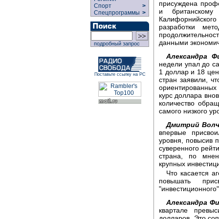
присуждена профе
Спорт
>
и британскому 
Спецпрограммы
>
Калифорнийского
разработки мет
продолжительнос
данными экономич
подробный запрос
Александра Ф
недели упал до са
1 доллар и 18 це
Поставьте ссылку на РС
стран заявили, ч
ориентированных н
курс доллара внов
количество обра
самого низкого ур
Дмитрий Волч
впервые присвои
уровня, повысив 
суверенного рейти
страна, по мнен
крупных инвестиц
Что касается а
повышать при
"инвестиционного"
Александра Ф
квартале превы
долларов. Это соп