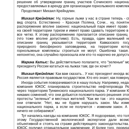
решение об утверждении границ участков Сочинского национал
предоставляемых в аренду для организации горнолыжного комплек
Продолжает Михаил Крейндлин.
Михаил Крейндлин:
Ну, горные лыжи у нас в стране теперь - 
вид спорта. Естественно - Красная Поляна, Сочи... ну, понят
распоряжение вполне законно: национальный парк имеет право
на своей территории туризм и имеет право сдавать территорию в 
все четко. К этому распоряжению прилагается описание границ 
(что тоже вполне допустимо). Есть, правда, один маленький 
описании границ указывается территория Кавказского госу
природного биосферного заповедника, на территории кото
горнолыжные комплексы строиться не могут. Ошибочка такая..
непонятно, она случайно произошла или кто-то нарочно ее допуст
Марина Катыс:
Вы действительно полагаете, что "зеленые" м
президенту России кататься на лыжах там, где он хочет?
Михаил Крейндлин:
Как вам сказать... У нас президент иногда в
Россия является правовым государством. Кто его знает, как поверн
Иногда события поворачиваются в нашу пользу. Например, нед
компания ЮКОС планировала строительство нефтепровода Ро
через территорию Тункинского национального парка. У компании
никаких сомнений, что они добьются положительного решения этог
протесты "зеленых" и местных жителей: "Как же так - это национа
они отвечали: "Нет, мы не будем нарушать закон. Мы изм
национального парка, а если не получится - изменим закон. 
ничего не собираемся".
Тут начались наезды на компанию ЮКОС. Я подозреваю, что тол
этому Государственной экологической экспертизе дали возм
объективной и стоять на страже действующего законодательства.
ЮКОС получил отрицательное заключение. И более того, прокур