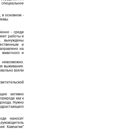
 специальное
 в основном -
лемы.
енно - среди
меют работы и
, вынуждены
тественным и
направлено на
 животного и
 невозможно.
ля выживания.
овольно взяли
ветительской
щее активно
природе как к
дохода. Нужно
одрастающего
оде наносит
уководитель
ия Камчатки"