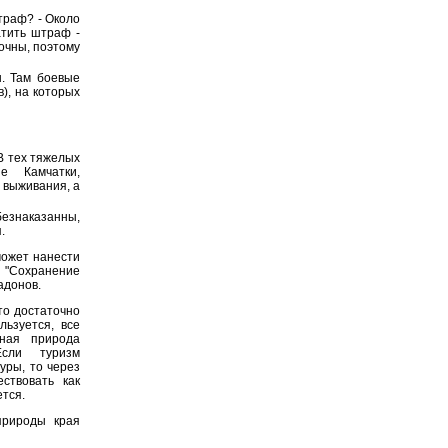
траф? - Около
атить штраф -
очны, поэтому
. Там боевые
), на которых
В тех тяжелых
е Камчатки,
 выживания, а
езнаказанны,
.
может нанести
 "Сохранение
адонов.
то достаточно
ьзуется, все
ная природа
Если туризм
уры, то через
ствовать как
ется.
природы края