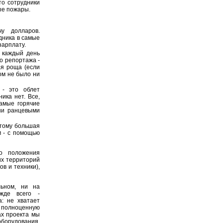
то сотрудники
ые пожары.
у долларов.
дника в самые
зарплату.
 каждый день
о репортажа -
ая роща (если
том не было ни
 - это облет
ика нет. Все,
самые горячие
они ранцевыми
оэтому большая
м - с помощью
о положения
их территорий
ов и техники),
ьном, ни на
ежде всего -
а: не хватает
ь полноценную
ах проекта мы
оборудования.