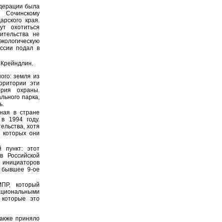
едерации была
а Сочинскому
арского края.
ут охотиться
ительства не
кологическую
оссии подал в
 Крейндлин.
ого: земля из
рритории эти
ория охраны.
льного парка,
ь.
ная в стране
в 1994 году.
ельства, хотя
и которых они
 пункт: этот
в Российской
з инициаторов
 бывшее 9-ое
ПР, который
ациональными
 которые это
также приняло