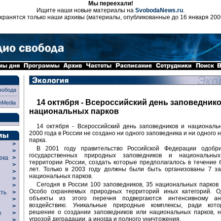
Мы переехали!
Ищите наши новые материалы на
SvobodaNews.ru
.
хранятся только наши архивы (материалы, опубликованные до 16 января 200
вобода
14 октября - Всероссийский день заповеднико
nMedia
национальных парков
14 октября - Всероссийский день заповедников и националь
2000 года в России не создано ни одного заповедника и ни одного
парка.
>
В 2001 году правительство Российской Федерации одобр
>
государственных природных заповедников и национальны
века
>
территории России, создать которые предполагалось в течение
>
лет. Только в 2003 году должны были быть организованы 7 за
р
>
национальных парков.
>
Сегодня в России 100 заповедников, 35 национальных парков
>
Особо охраняемых природных территорий иных категорий. О
сть
>
объекты из этого перечня подвергаются интенсивному ан
>
воздействию. Уникальные природные комплексы, ради кот
>
решение о создании заповедников или национальных парков, н
ие
>
угрозой деградации, а иногда и полного уничтожения.
>