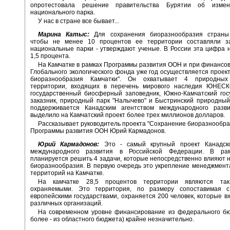
опротестовала решение правительства Бурятии об измен
национального парка.
У нас в стране все бывает...
Марина Катыс:
Для сохранения биоразнообразия страны
чтобы не менее 10 процентов ее территории составляли з
национальные парки - утверждают ученые. В России эта цифра
1,5 процента.
На Камчатке в рамках Программы развития ООН и при финансо
Глобального экологического фонда уже год осуществляется проек
биоразнообразия Камчатки". Он охватывает 4 природных
территории, входящих в перечень мирового наследия ЮНЕСК
государственный биосферный заповедник, Южно-Камчатский гос
заказник, природный парк "Налычево" и Быстринский природный
поддерживается Канадским агентством международного разви
выделило на Камчатский проект более трех миллионов долларов.
Рассказывает руководитель проекта "Сохранение биоразнообра
Программы развития ООН Юрий Кармадонов.
Юрий Кармадонов:
Это - самый крупный проект Канадско
международного развития в Российской Федерации. В рам
планируется решить 4 задачи, которые непосредственно влияют 
биоразнообразия. В первую очередь это укрепление менеджмен
территорий на Камчатке.
На камчатке 28,5 процентов территории являются та
охраняемыми. Это территория, по размеру сопоставимая 
европейскими государствами, охраняется 200 человек, которые в
различных организаций.
На современном уровне финансирование из федерального бю
более - из областного бюджета) крайне незначительно.