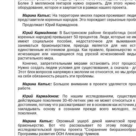
Более 3 миллионов гектаров нужно охранять. Для этого нужно
оборудование, которое и закупается в рамках нашего проекта.
Марина Катыс:
На территории многих парков проживают люди,
представители коренных народов. Это порождает серьезные проб
Продолжает Юрий Кармадонов.
Юрий Кармадонов:
В Быстринском районе безработица (особ
коренных народов) превышает 50 процентов. Люди, которые не и
имеют социальное пособие, недостаточное для выживания
заниматься браконьерством, природа является для них ес
единственным источником дохода. Как правило, браконьерство 
исчезающие или находящиеся под угрозой исчезновений виды
растительного мира.
Конечно, запретительными мерами остановить этот процесс
Нужно создать людям условия для существования, а сначала - д
Этот блок вопросов напрямую к экологии не относится, но мы добр
на себя обязанность решать эти проблемы.
Марина Катыс:
Большое внимание в проекте уделяется прос
работе.
Юрий Кармадонов:
По нашим исследованиям, существую
действующее поколение 30-40-летних уже не может относиться к 
достоянию, потому что рассматривают ее в основном как источник 
закладывать основу в сознании прежде всего молодого, п
поколения.
Марина Катыс:
Огромный ущерб дикой камчатской прир
браконьерство. Вот что рассказывает по этому поводу р
исследовательской группы проекта "Сохранение биоразнообраз
Программы развития ООН Александр Чумиков.