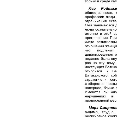
только в среде ка
Лев Ройтман
общественность
профессии люди 
ограничения есте
Они занимаются д
люди сознательно
именно в этой с
прегрешения. При
чисто религиозн
отношении женщин,
что подлежит
цивилизованном об
недавно была опу
раз на эту тему.
инструкция Ватика
относится к Ва
Ватиканского с
стратегию, и - се
с общественностью
наверное, ближе 
Имеются ли каки
нарушениях в 
православной цер
Марк Смирнов
видимо, трудно 
религиозное сооб