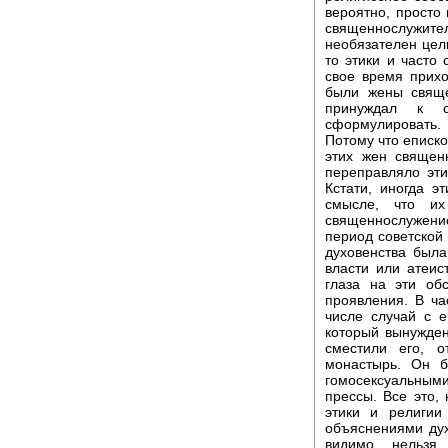
вероятно, просто 
священнослужит
необязателен цел
то этики и часто 
свое время прихо
были жены свяще
принуждал к с
сформулировать.
Потому что еписко
этих жен священн
переправляло эти
Кстати, иногда 
смысле, что и
священнослужени
период советской 
духовенства была 
власти или атеис
глаза на эти обс
проявления. В ча
числе случай с 
который вынужден
сместили его, о
монастырь. Он б
гомосексуальны
прессы. Все это, 
этики и религии
объяснениями дух
видимо, нельзя