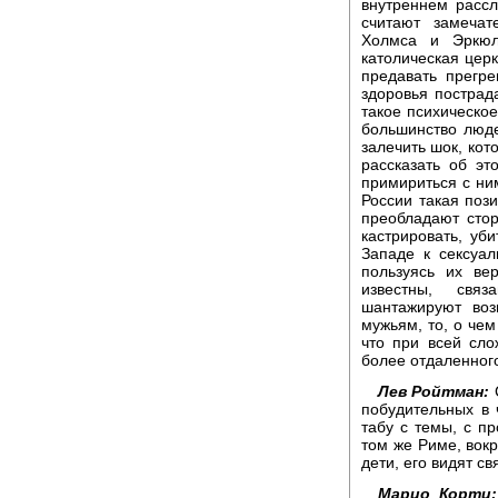
внутреннем рассл
считают замеча
Холмса и Эркюл
католическая церк
предавать прегре
здоровья пострад
такое психическое
большинство люде
залечить шок, кот
рассказать об эт
примириться с ним
России такая поз
преобладают стор
кастрировать, уб
Западе к сексуа
пользуясь их ве
известны, свя
шантажируют во
мужьям, то, о чем
что при всей сло
более отдаленног
Лев Ройтман:
С
побудительных в 
табу с темы, с п
том же Риме, вокр
дети, его видят с
Марио Корти: