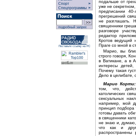
подальше от грех
Спорт
>
уже не секретном,
Спецпрограммы
>
предписании 40-
прегрешений свящ
не разглашать. Н
священники греша
подробный запрос
разговоре участ
редактор приложе
Кротов ведущий н
Праге со мной в с
Поставьте ссылку на РС
Марио, вы ближ
строго говоря, К
в Ватикане, а в 
интересы детей,
Почему такая густ
Дело в целибате, 
Марио Корти:
том, что, дейс
католических св
сексуальных нак
например, мой д
принцип подбора 
готовы давать обе
в священники като
не знаю и, думаю,
что как и друг
распространены 