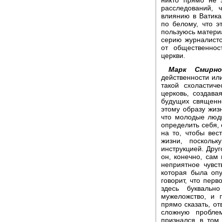
никто прямо не 
расследований, 
влиянию в Ватика
по белому, что э
пользуюсь материа
серию журналистс
от общественнос
церкви.
Марк Смирно
действенности или
такой схоластич
церковь, создав
будущих священн
этому образу жизн
что молодые люд
определить себя, 
на то, чтобы вес
жизни, посколь
инструкцией. Друг
он, конечно, сам 
неприятное чувст
которая была опу
говорит, что перв
здесь буквальн
мужеложство, и 
прямо сказать, от
сложную пробле
признался в том,