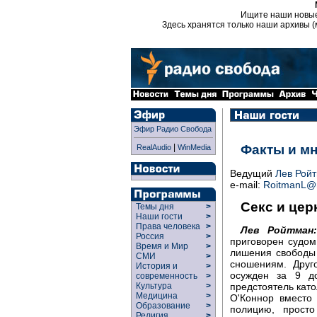
Ищите наши новы
Здесь хранятся только наши архивы (
Эфир Радио Свобода
|
Факты и м
RealAudio
WinMedia
Ведущий
Лев Рой
e-mail:
RoitmanL@r
Секс и цер
Темы дня
>
Наши гости
>
Права человека
>
Лев Ройтман:
Россия
>
приговорен судом
Время и Мир
>
лишения свободы
СМИ
>
сношениям. Друг
История и
>
осужден за 9 до
современность
>
Культура
>
предстоятель кат
Медицина
>
О'Коннор вместо
Образование
>
полицию, просто
Религия
>