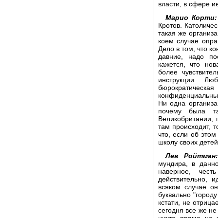
власти, в сфере и
Марио Корти:
Кротов. Католичес
такая же организа
коем случае опра
Дело в том, что к
давние, надо по
кажется, что нов
более чувствите
инструкции. Лю
бюрократичес
конфиденциальные
Ни одна организа
почему была та
Великобритании, 
там происходит, т
что, если об этом
школу своих детей
Лев Ройтман:
мундира, в данно
наверное, чест
действительно, и
всяком случае о
буквально "городу
кстати, не отрица
сегодня все же не