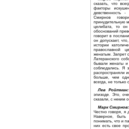
сказать, что все
факторы искуше
девственность -
Смирнов говор
принудительную ме
целибата, то он
обоснований прев
говорит в послан
он допускает, что
истории католич
православной ц
женатым. Запрет 
Латеранского собо
бывали женаты и 
соблюдались. Я 
распространяли и
больше, чем одн
всегда, не только 
Лев Ройтман:
эпизоде. Это, оч
сказали, с неким
Марк Смирнов:
Честно говоря, я 
Наверное, быть 
понимать, что и па
них есть свое пр