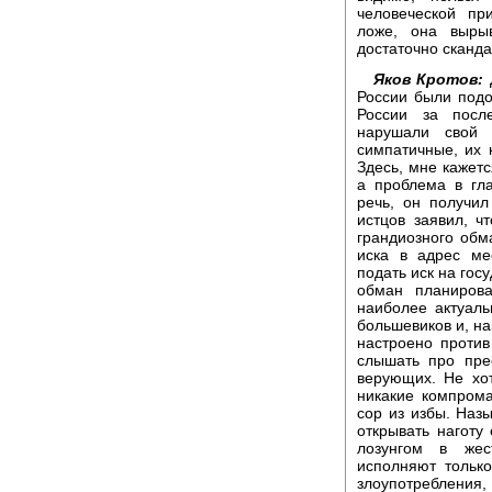
человеческой пр
ложе, она выры
достаточно сканда
Яков Кротов:
Д
России были подо
России за посл
нарушали свой 
симпатичные, их 
Здесь, мне кажетс
а проблема в гла
речь, он получил
истцов заявил, чт
грандиозного обм
иска в адрес ме
подать иск на гос
обман планирова
наиболее актуаль
большевиков и, н
настроено против
слышать про пре
верующих. Не хо
никакие компрома
сор из избы. Наз
открывать наготу
лозунгом в жес
исполняют только
злоупотребления