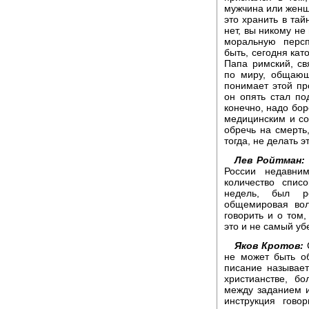
мужчина или женщ
это хранить в тай
нет, вы никому не
моральную персп
быть, сегодня кат
Папа римский, с
по миру, общающ
понимает этой пр
он опять стал по
конечно, надо бор
медицинским и с
обречь на смерть
тогда, не делать э
Лев Ройтман:
России недавни
количество спис
недель, был р
общемировая вол
говорить и о том,
это и не самый уб
Яков Кротов:
С
не может быть о
писание называе
христианстве, б
между заданием и
инструкция гово