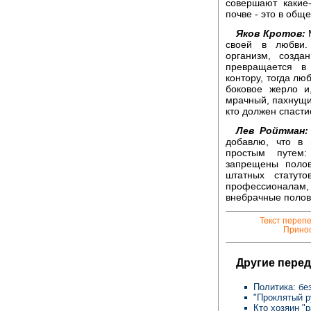
совершают какие
почве - это в общ
Яков Кротов:
М
своей в любви. 
организм, созда
превращается в
контору, тогда лю
боковое жерло и
мрачный, пахнущий
кто должен спасти
Лев Ройтман:
добавлю, что в
простым путем:
запрещены поло
штатных статут
профессионалам
внебрачные полов
Текст переп
Принос
Другие перед
Политика: бе
"Проклятый р
Кто хозяин "