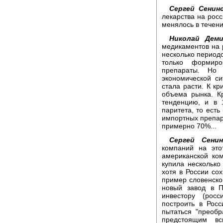
Сергей Сенинс
лекарства на росс
менялось в течен
Николай Деми
медикаментов на 
несколько периодо
только формиро
препараты. Но
экономической с
стала расти. К к
объема рынка. Кр
тенденцию, и в 
паритета, то есть
импортных препар
примерно 70%...
Сергей Сенин
компаний на это
американской ко
купила несколько
хотя в России сох
пример словенско
новый завод в П
инвестору (рос
построить в Рос
пытаться "преоб
предстоящим вс