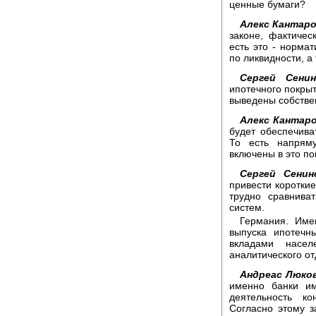
ценные бумаги?
Алекс Кантаро
законе, фактичес
есть это - нормат
по ликвидности, а
Сергей Сенин
ипотечного покрыт
выведены собстве
Алекс Кантаро
будет обеспечива
То есть напрям
включены в это по
Сергей Сенин
привести короткие
трудно сравнива
систем.
Германия. Имею
выпуска ипотечн
вкладами насел
аналитического о
Андреас Люков
именно банки им
деятельность ко
Согласно этому з