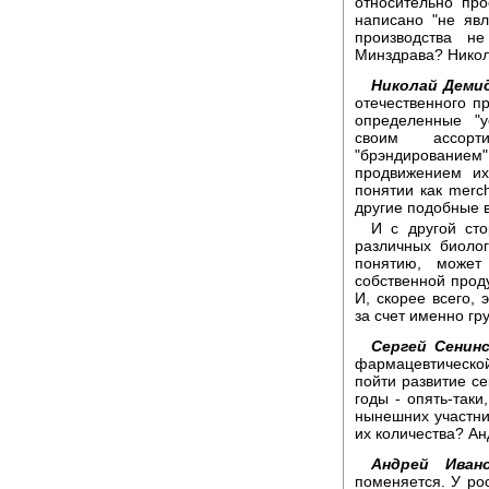
относительно про
написано "не явл
производства н
Минздрава? Никол
Николай Деми
отечественного п
определенные "у
своим ассорт
"брэндированием"
продвижением их
понятии как merch
другие подобные 
И с другой сто
различных биолог
понятию, может
собственной проду
И, скорее всего, 
за счет именно гру
Сергей Сенинс
фармацевтическо
пойти развитие се
годы - опять-так
нынешних участни
их количества? Ан
Андрей Ивано
поменяется. У рос