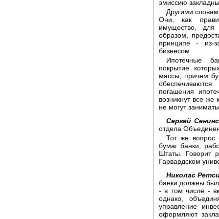
эмиссию закладны
Другими словам
Они, как прави
имущество, для 
образом, предос
принципе - из-
бизнесом.
Ипотечные ба
покрытие которы
массы, причем б
обеспечиваются
погашения ипоте
возникнут все же 
не могут занимат
Сергей Сенинс
отдела Объединен
Тот же вопрос
бумаг банки, ра
Штаты. Говорит 
Гарвардском унив
Николас Ретси
банки должны были
- в том числе - 
однако, объеди
управление инве
оформляют закла