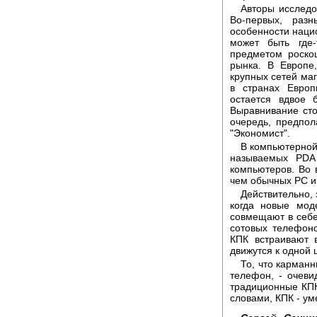
Авторы исследо
Во-первых, разн
особенности нацио
может быть где
предметом роскош
рынка. В Европе
крупных сетей маг
в странах Европ
остается вдвое
Выравнивание сто
очередь, предпол
"Экономист".
В компьютерной 
называемых PDA
компьютеров. Во 
чем обычных PC и
Действительно,
когда новые мод
совмещают в себе
сотовых телефон
КПК встраивают 
движутся к одной 
То, что карман
телефон, - очеви
традиционные КПК
словами, КПК - ум