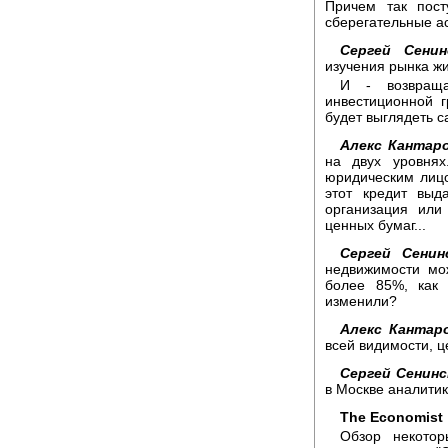
Причем так пост
сберегательные а
Сергей Сенин
изучения рынка жи
И - возвращ
инвестиционной 
будет выглядеть с
Алекс Кантаро
на двух уровня
юридическим лицо
этот кредит выд
организация или
ценных бумаг...
Сергей Сенин
недвижимости мо
более 85%, как 
изменили?
Алекс Кантар
всей видимости, ц
Сергей Сенинс
в Москве аналитик
The Economist
Обзор некотор