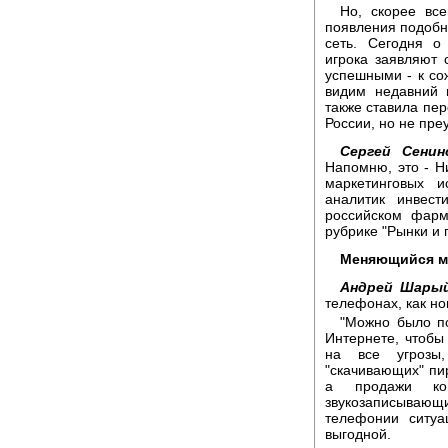
Но, скорее вс
появления подобны
сеть. Сегодня о
игрока заявляют 
успешными - к со
видим недавний 
также ставила пер
России, но не преу
Сергей Сенин
Напомню, это - Н
маркетинговых и
аналитик инвест
российском фарм
рубрике "Рынки и 
Меняющийся ми
Андрей Шары
телефонах, как н
"Можно было по
Интернете, чтобы
на все угрозы,
"скачивающих" пир
а продажи ком
звукозаписываю
телефонии ситуа
выгодной.