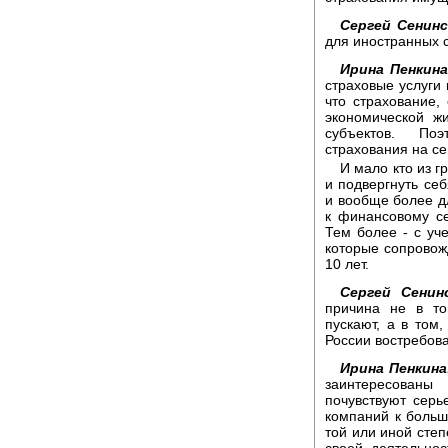
Сергей Сенинс
для иностранных 
Ирина Пенкина
страховые услуги 
что страхование,
экономической ж
субъектов. По
страхования на с
И мало кто из 
и подвергнуть себ
и вообще более д
к финансовому се
Тем более - с уч
которые сопровож
10 лет.
Сергей Сенин
причина не в то
пускают, а в том,
России востребов
Ирина Пенкина
заинтересованы
почувствуют серь
компаний к больш
той или иной степ