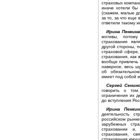
страховых компани
иначе хотели бы 
(скажем, малые д
за то, за что еще
ответили такому и
Ирина Пенкина
мотивы, потому
страхования явл
другой стороны, п
страховой сфере,
страхования, как 
вообще привлечь 
наверное, весь ш
об обязательном
имеет под собой и
Сергей Сенинс
говорить о том
ограничения их д
до вступления Рос
Ирина Пенкин
деятельность с
российском рынке.
зарубежных стр
страховании и
страхования, св
страхования имуще