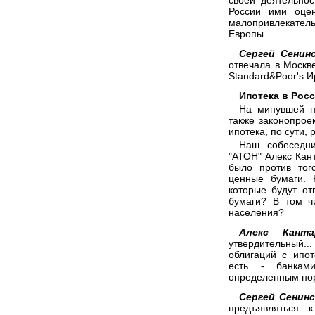
своей деятельнос
России ими оцен
малопривлекател
Европы...
Сергей Сенинс
отвечала в Москв
Standard&Poor's И
Ипотека в Рос
На минувшей н
также законопрое
ипотека, по сути, 
Наш собеседни
"АТОН" Алекс Кант
было против тог
ценные бумаги. 
которые будут от
бумаги? В том ч
населения?
Алекс Канта
утвердительный.
облигаций с ипо
есть - банками
определенным нор
Сергей Сенинс
предъявляться 