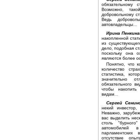
обязательному 
Возможно, тако
добровольному ст
Ведь добровол
автовладельцы...
Ирина Пенкина
накопленной стат
из существующег
дело, подобная ст
поскольку она о
являются более о
Понятно, что к
количество стр
статистика, кот
значительно о
обязательного ви
чтобы накопить 
видам...
Сергей Сенин
некий инвестор,
Неважно, зарубеж
вас выделить нес
столь "бурного
автомобилей в
парламентских 
отсутствие опы