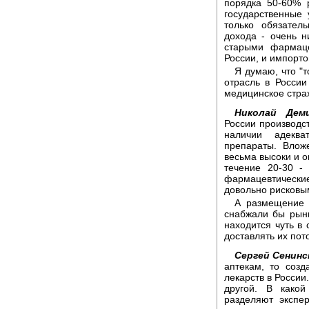
порядка 50-60% 
государственные 
только обязател
дохода - очень н
старыми фармаце
России, и импорто
Я думаю, что "
отрасль в Росси
медицинское стра
Николай Деми
России производс
наличии адеква
препараты. Влож
весьма высоки и о
течение 20-30 -
фармацевтически
довольно рисковым
А размещение 
снабжали бы рынки
находится чуть в 
доставлять их пот
Сергей Сенинс
аптекам, то созд
лекарств в России
другой. В како
разделяют экспе