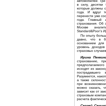
автомобилей. Три
в силу, десятки
которые должны с
года. И вдруг 
перенести уже со
года. Главный 
страхования. Об 
Москве аналит
Standard&Poor's И
По опыту больш
давно, что в б
основанием для
уровень доходов
страховых случаев
Ирина Пенкин
страхованию, п
предполагаемого
исходят из закон
пострадавшего 
Разумеется, накоп
а также склоннос
при возникновен
можно сказать, 
зависит как от за
страховым компани
расчета фактичес
Сергей Сенинс