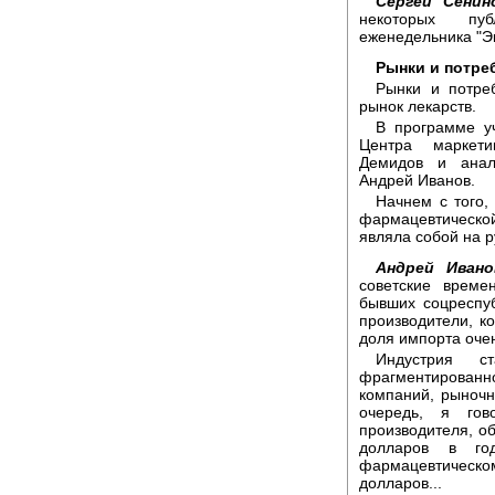
Сергей Сенин
некоторых пуб
еженедельника "Эк
Рынки и потре
Рынки и потреб
рынок лекарств.
В программе уч
Центра маркети
Демидов и анали
Андрей Иванов.
Начнем с того,
фармацевтическо
являла собой на р
Андрей Ивано
советские време
бывших соцреспуб
производители, к
доля импорта оче
Индустрия 
фрагментированно
компаний, рыночн
очередь, я го
производителя, о
долларов в г
фармацевтичес
долларов...