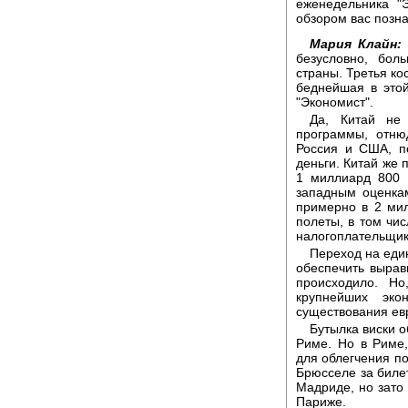
еженедельника "
обзором вас позн
Мария Клайн:
безусловно, бол
страны. Третья ко
беднейшая в это
"Экономист".
Да, Китай не
программы, отн
Россия и США, п
деньги. Китай же 
1 миллиард 800 
западным оценкам
примерно в 2 ми
полеты, в том чи
налогоплательщики
Переход на еди
обеспечить вырав
происходило. Но
крупнейших эк
существования евр
Бутылка виски 
Риме. Но в Риме,
для облегчения по
Брюсселе за билет
Мадриде, но зато
Париже.