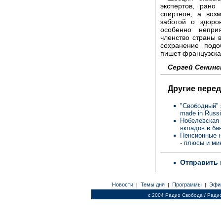
экспертов, рано
спиртное, а воз
заботой о здоро
особенно непри
членство страны 
сохранение подо
пишет французская
Сергей Сенинс
Другие перед
"Свободный" э
made in Russ
Нобелевская 
вкладов в ба
Пенсионные н
- плюсы и м
Отправить 
Новости
Темы дня
Программы
Эфи
|
|
|
c 2004 Радио Свобода / Ради