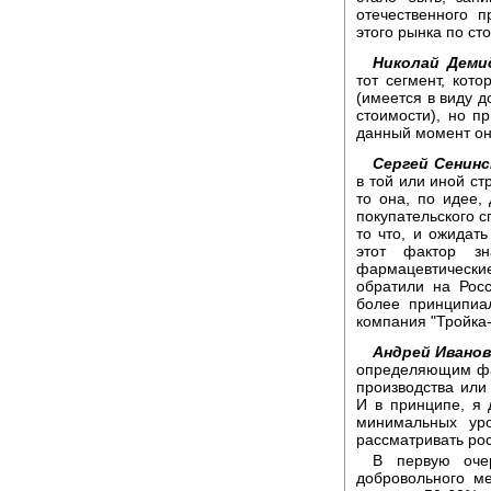
отечественного 
этого рынка по сто
Николай Деми
тот сегмент, кот
(имеется в виду д
стоимости), но п
данный момент она
Сергей Сенинс
в той или иной ст
то она, по идее,
покупательского с
то что, и ожидать
этот фактор з
фармацевтическ
обратили на Рос
более принципиа
компания "Тройка-
Андрей Иванов
определяющим фа
производства или
И в принципе, я 
минимальных ур
рассматривать рос
В первую оче
добровольного м