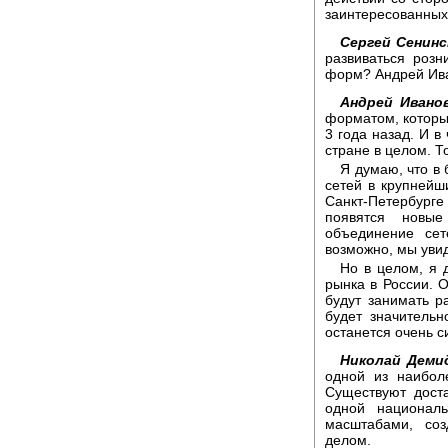
заинтересованных 
Сергей Сенинс
развиваться розн
форм? Андрей Ива
Андрей Иванов
форматом, которы
3 года назад. И в
стране в целом. Т
Я думаю, что в
сетей в крупнейши
Санкт-Петербурге 
появятся новые
объединение сет
возможно, мы уви
Но в целом, я 
рынка в России. 
будут занимать р
будет значитель
останется очень 
Николай Деми
одной из наибол
Существуют дост
одной национал
масштабами, соз
делом.