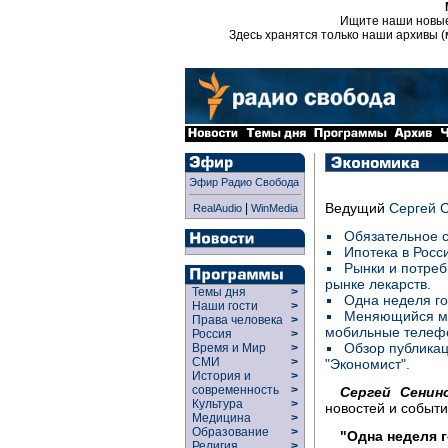
Ищите наши новы
Здесь хранятся только наши архивы (
Эфир Радио Свобода
Ведущий
Сергей 
|
RealAudio
WinMedia
Обязательное с
Ипотека в Росс
Рынки и потреби
рынке лекарств.
Темы дня
>
Одна неделя го
Наши гости
>
Меняющийся мир
Права человека
>
мобильные телефо
Россия
>
Обзор публикац
Время и Мир
>
СМИ
>
"Экономист".
История и
>
современность
>
Сергей Сенинс
Культура
>
новостей и событи
Медицина
>
Образование
>
"Одна неделя г
Религия
>