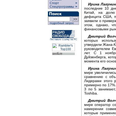
Спорт
>
Ирина Лагунин
Спецпрограммы
>
последние 10 дн
Китай, на долю
дефицита США, п
заявили о приверж
подробный запрос
этом, однако, ч
финансовыми рын
Дмитрий Волч
Поставьте ссылку на РС
которых исполь
утвердили Жана-К
руководителем Ев
лет. С 1 ноябр
Дуйзенберга, кот
момента его основ
Ирина Лагунин
мире увеличились
сравнению с объ
Лидерами этого р
примерно по 17%. 
3 по 5 занимают,
Toshiba.
Дмитрий Волч
мире оператор со
намерении совме
которые применял