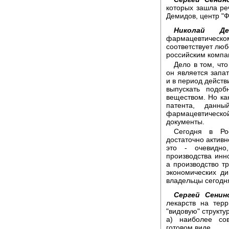
которых зашла реч
Демидов, центр "Ф
Николай Де
фармацевтическ
соответствует люб
российским компа
Дело в том, чт
он является запа
и в период действ
выпускать подо
веществом. Но ка
патента, данн
фармацевтическо
документы.
Сегодня в Рос
достаточно активн
это - очевидно
производства инн
а производство тр
экономических д
владельцы сегодн
Сергей Сенин
лекарств на тер
"видовую" структу
а) наиболее со
готовом виде,