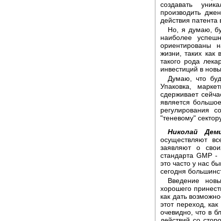
создавать уник
производить джен
действия патента 
Но, я думаю, б
наиболее успеш
ориентированы н
жизни, таких как
такого рода лека
инвестиций в новы
Думаю, что буд
Упаковка, марке
сдерживает сейча
является большое
регулирования с
"теневому" сектор
Николай Деми
осуществляют вс
заявляют о свои
стандарта GMP - 1
это часто у нас бы
сегодня большинст
Введение новы
хорошего принести
как дать возможно
этот переход, ка
очевидно, что в 
действий со стор