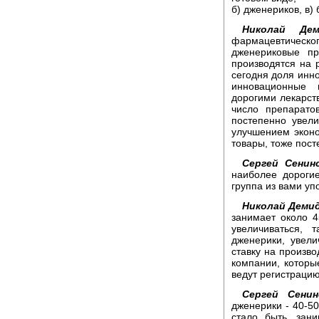
б) дженериков, в)
Николай Дем
фармацевтическ
дженериковые пр
производятся на 
сегодня доля инно
инновационные 
дорогими лекарств
число препарато
постепенно увели
улучшением эконо
товары, тоже пост
Сергей Сенин
наиболее дороги
группа из вами уп
Николай Деми
занимает около 4
увеличиваться, 
дженерики, увел
ставку на произво
компании, которы
ведут регистрацию
Сергей Сенин
дженерики - 40-50
стало быть, зан