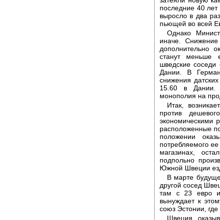
затеяли новую ка
последние 40 лет
выросло в два раз
пьющей во всей Е
Однако Минист
иначе. Снижение
дополнительно о
станут меньше 
шведские соседи 
Дании. В Герман
снижения датских 
15.60 в Дании.
монополия на прод
Итак, возника
против дешевог
экономическими 
расположенные по
положении оказ
потребляемого ее
магазинах, оста
подпольно произ
Южной Швеции езд
В марте будуще
другой сосед Швец
там с 23 евро и
вынуждает к этом
союз Эстонии, где 
Швеция оказыв