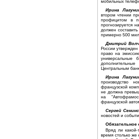
мобильных телефо
Ирина Лагуни
втором чтении пр
профицитом в п
прогнозируется н
должен составить
примерно 500 мил
Дмитрий Волч
России утвержден 
право на эмисси
универсальные 
дополнительные
Центральным банк
Ирина Лагуни
производство н
французской компа
не должна превыш
на "Автофрамос
французской авто
Сергей Сенинс
новостей и событи
Обязательное 
Вряд ли какой-
время столько же 