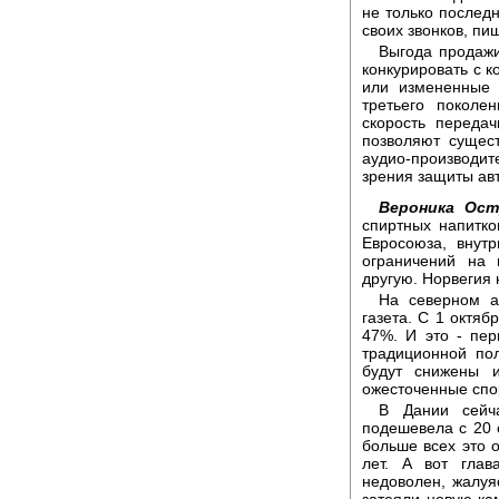
не только последн
своих звонков, пиш
Выгода продажи
конкурировать с к
или измененные 
третьего поколе
скорость переда
позволяют сущес
аудио-производит
зрения защиты авто
Вероника Ост
спиртных напитко
Евросоюза, внут
ограничений на 
другую. Норвегия 
На северном а
газета. С 1 октяб
47%. И это - пер
традиционной пол
будут снижены 
ожесточенные спо
В Дании сейча
подешевела с 20 е
больше всех это 
лет. А вот глав
недоволен, жалуяс