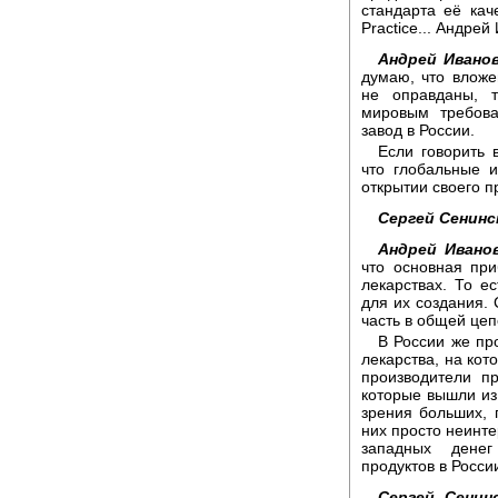
стандарта её кач
Practice... Андрей
Андрей Иванов
думаю, что влож
не оправданы, т
мировым требова
завод в России.
Если говорить 
что глобальные и
открытии своего п
Сергей Сенинс
Андрей Ивано
что основная пр
лекарствах. То е
для их создания.
часть в общей цеп
В России же пр
лекарства, на кот
производители п
которые вышли из 
зрения больших, 
них просто неинте
западных денег
продуктов в Росси
Сергей Сенин