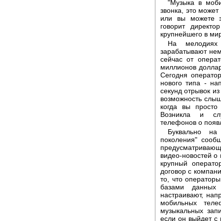
"Музыка в моб
звонка, это может
или вы можете з
говорит директо
крупнейшего в мир
На мелодиях
зарабатывают нем
сейчас от опера
миллионов долларо
Сегодня оператор
нового типа - на
секунд отрывок и
возможность слыш
когда вы просто
Возникла и сл
телефонов о появ
Буквально на
поколения" сооб
предусматривающ
видео-новостей о
крупный операто
договор с компани
то, что оператор
базами данных 
настраивают, нап
мобильных теле
музыкальных запи
если он выйдет с