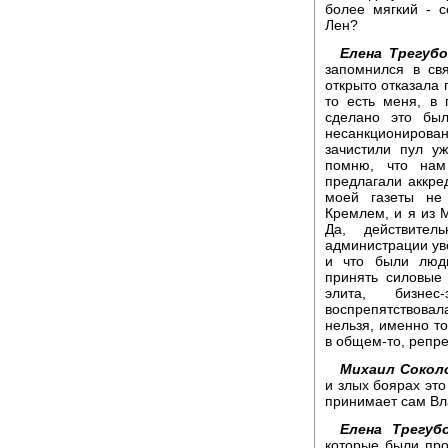
более мягкий - с
Лен?
Елена Трегубо
запомнился в св
открыто отказала 
то есть меня, в 
сделано это бы
несанкционирован
зачистили пул у
помню, что нам
предлагали аккре
моей газеты не
Кремлем, и я из 
Да, действите
администрации ув
и что были люди
принять силовые 
элита, бизне
воспрепятствовал
нельзя, именно т
в общем-то, репр
Михаил Сокол
и злых боярах эт
принимает сам В
Елена Трегубо
которые были про