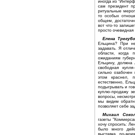
иногда из "Интер
сам президент пр
ритуальные мероп
то особых отнош
общем, достаточно
вот что-то запише
просто очевидная 
Елена Трегубо
Ельцина? При н
задавать. Я отли
области, когда 
ожиданиям губерн
Ельцину, должна
свободная купля
сильно озабочен 
этом краснел, 
естественно, Ельц
подыгрывать и гов
куплю-продажу з
вопросы, несмотря
мы видим обратн
позволяет себе за
Михаил Сокол
газеты "Коммерсан
хочу спросить: Лен
было много дей
выставка, по-мое