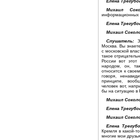
Елена Трегубо
Михаил Соко
информационных 
Елена Трегубо
Михаил Сокол
Слушатель:
Зд
Москва. Вы знаете
с московской влас
такое отрицательн
России вот этот
народом, он, та
относится к своем
говоря, ненавид
принципе, вооб
человек вот, напр
бы на ситуацию в
Михаил Сокол
Елена Трегубо
Михаил Сокол
Елена Трегубо
Кремля в какой-то
многие мои друзья