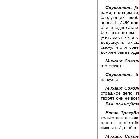
Слушатель:
До
вами, в общем-то,
следующий: вооб
через ВЦИОМ или 
они предполагают
большая, но все-т
учитывают ли в с
дедушку, и, так с
скажу, что я сов
должен быть пода
Михаил Сокол
это сказать.
Слушатель:
Во
на кухне.
Михаил Сокол
страшное дело. И
творят, они не все
Лен, пожалуйста
Елена Трегубо
только догадывают
просто недолюб
жизнью. И, в обще
Михаил Сокол