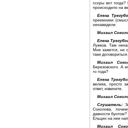
ссоры вот тогда?
происходило на ве
Елена Трегубо
преемники (смысл
ненавидели.
Михаил Сокол
Елена Трегубо
Лужков. Там нена
Мне кажется, ни о
таки договориться
Михаил Сокол
Березовского. А е
го года?
Елена Трегубо
велика, просто з
ответ, извините.
Михаил Сокол
Слушатель:
Зо
Соколова, поче
давности бунтом?
Ельцин на нее на
Михаил Соко