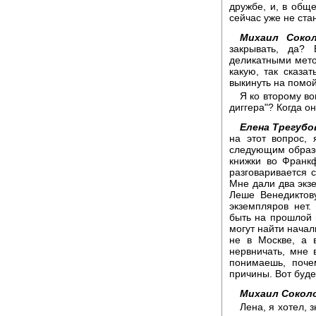
дружбе, и, в общ
сейчас уже не ста
Михаил Сокол
закрывать, да?
деликатными мето
какую, так сказа
выкинуть на помой
Я ко второму во
диггера"? Когда о
Елена Трегубо
на этот вопрос,
следующим образо
книжки во Франк
разговаривается 
Мне дали два экз
Леше Венедиктов
экземпляров нет
быть на прошлой 
могут найти начал
не в Москве, а 
нервничать, мне в
понимаешь, поче
причины. Вот буде
Михаил Сокол
Лена, я хотел, з