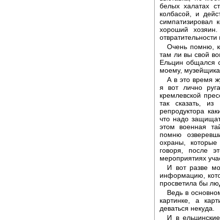
белых халатах с
колбасой, и дейс
симпатизировал к
хороший хозяин
отвратительности 
Очень помню, к
там ли вы свой во
Ельцин общался с
моему, музейщика
А в это время 
я вот лично руг
кремлевской прес
так сказать, из
репродуктора как
что надо защищат
этом военная та
помню озверевш
охраны, которые
говоря, после э
мероприятиях уча
И вот разве мо
информацию, котор
просветила бы лю
Ведь в основно
картинке, а карт
деваться некуда.
И в ельцинские