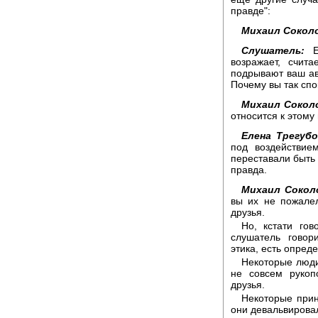
правде":
Михаил Сокол
Слушатель:
Ег
возражает, счит
подрывают ваш ав
Почему вы так спо
Михаил Сокол
относится к этому
Елена Трегубо
под воздействие
переставали быть
правда.
Михаил Сокол
вы их не пожалел
друзья.
Но, кстати гов
слушатель говор
этика, есть опре
Некоторые люди
не совсем рукоп
друзья.
Некоторые прин
они девальвировал