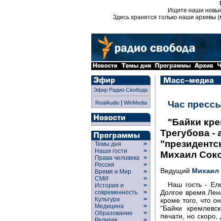
Ищите наши новы
Здесь хранятся только наши архивы (
Эфир Радио Свобода
|
Час пресс
RealAudio
WinMedia
"Байки кре
Трегубова - 
"президентск
Темы дня
>
Наши гости
>
Михаил Сок
Права человека
>
Россия
>
Ведущий
Михаил
Время и Мир
>
СМИ
>
Наш гость - Ел
История и
>
Долгое время Лен
современность
>
Культура
>
кроме того, что о
Медицина
>
"Байки кремлевс
Образование
>
печати, но скоро,
Религия
>