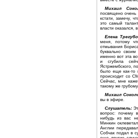
Михаил Соко
посвящено очень 
кстати, замечу, ч
это самый талант
власти оказался, 
Елена Трегубо
меня, потому ч
отмывания Бориса
буквально своим 
именно вот эта во
и сгубила сей
Ястржембского, по
было еще как-то 
происходит со СМ
Сейчас, мне каже
такому же грубом
Михаил Сокол
вы в эфире.
Слушатель:
Эт
вопрос: почему в
нибудь из вас н
Минкин оклеветал 
Англии передавал
Собчак подал в с
еще другие случа