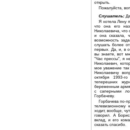
открыть.
Пожалуйста, во
Слушатель:
Да
Я хотела Лену 
что она его на
Николаевича, что 
и она сказала, 
возможность зад
слушать более от
первых. Да, и, в 
вы знаете, вот м
"Час прессы", я 
Николаевич, кото
мое уважение так
Николаевичу воп
октября 1993-г
теперешних жур
беременным армян
с саперными ло
Горбачеву.
Горбачева по-п
телевизионному 
ходит, вообще, чут
говорил. А Бори
вклад, и его ком
сказать спасибо.