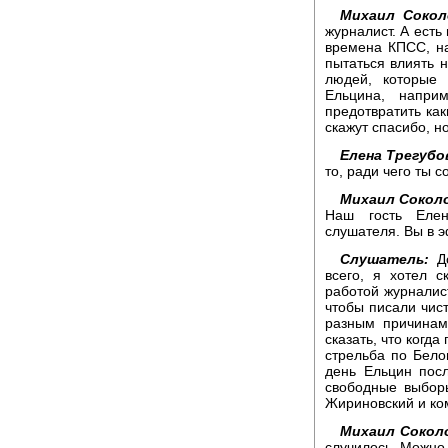
Михаил Сокол
журналист. А есть
времена КПСС, на
пытаться влиять н
людей, которые
Ельцина, наприм
предотвратить как
скажут спасибо, но
Елена Трегубо
то, ради чего ты 
Михаил Сокол
Наш гость Елен
слушателя. Вы в э
Слушатель:
До
всего, я хотел с
работой журналист
чтобы писали чист
разным причинам
сказать, что когда 
стрельба по Бело
день Ельцин пос
свободные выборы
Жириновский и ко
Михаил Сокол
случилось. Можно