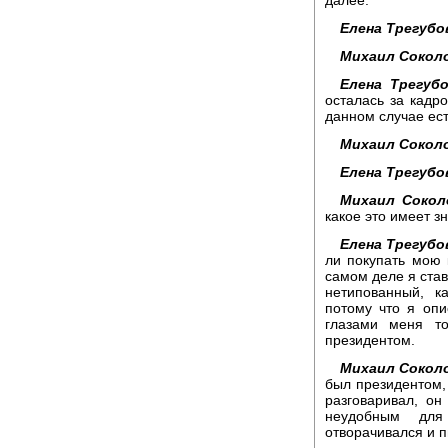
Елена Трегубо
Михаил Сокол
Елена Трегубо
осталась за кадр
данном случае ест
Михаил Сокол
Елена Трегубо
Михаил Сокол
какое это имеет з
Елена Трегубо
ли покупать мою 
самом деле я ста
нетипованный, к
потому что я опи
глазами меня т
президентом.
Михаил Сокол
был президентом, 
разговаривал, он
неудобным для
отворачивался и п