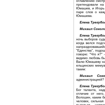
оглавлению смотр
претендовали на
Юмашев, и Игорь
паре слов о каж
Юмашева.
Елена Трегубо
Михаил Сокол
Елена Трегубо
ночь выборов судь
когда велся подс
напраздновавши
"Единства", подош
говорю: "Что я?" -
видимо любовь бы
Валю Юмашеву на
ельцинских мемуар
таким:
Михаил Соко
администрацией?
Елена Трегубо
Бог таланта, на
отличие от него
Волошин, каким б
человек, сильная
пытаться напра