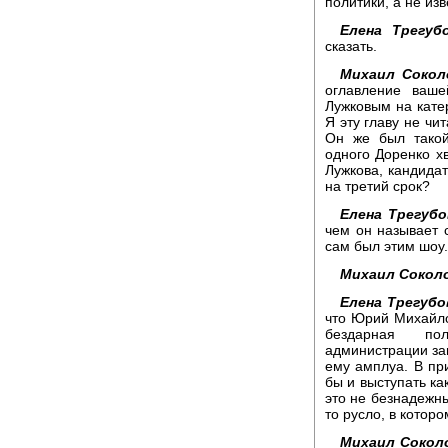
политики, а не изв
Елена Трегубо
сказать.
Михаил Сокол
оглавление ваше
Лужковым на кате
Я эту главу не чи
Он же был такой
одного Доренко х
Лужкова, кандида
на третий срок?
Елена Трегубо
чем он называет 
сам был этим шоу.
Михаил Сокол
Елена Трегубо
что Юрий Михайло
бездарная пол
администрации заг
ему амплуа. В пр
бы и выступать ка
это не безнадежны
то русло, в которо
Михаил Сокол