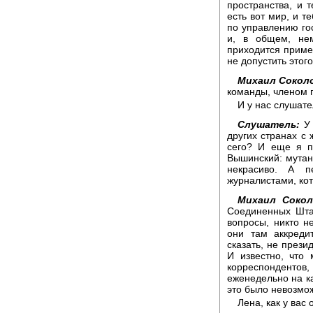
пространства, и 
есть вот мир, и т
по управлению гос
и, в общем, нем
приходится приме
не допустить этого
Михаил Сокол
команды, членом п
И у нас слушате
Слушатель:
У 
других странах с
сего? И еще я п
Вышинский: мутант
некрасиво. А 
журналистами, ко
Михаил Сокол
Соединенных Шта
вопросы, никто н
они там аккреди
сказать, не презид
И известно, что
корреспондентов,
еженедельно на ка
это было невозмо
Лена, как у ва