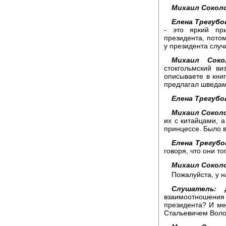
Михаил Сокол
Елена Трегубо
- это яркий пр
президента, потом
у президента случ
Михаил Соко
стокгольмский ви
описываете в книг
предлагал шведам
Елена Трегубо
Михаил Сокол
их с китайцами, 
принцессе. Было в
Елена Трегубо
говоря, что они то
Михаил Сокол
Пожалуйста, у н
Слушатель:
До
взаимоотношения
президента? И ме
Стальевичем Воло