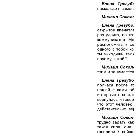
Елена Трегубо
насколько я замеч
Михаил Сокол
Елена Трегубо
открытое впечатл
раз удочка, на к
коммуникатор. Мн
расположить к с
одного с тобой кр
ты выходишь, так 
почему, какой?
Михаил Сокол
этим и занимаетс
Елена Трегубо
полчаса после т
нашей с вами о
интервью в соста
вернулась и говор
что этот человек 
действительно, ве
Михаил Сокол
трудно задать ка
такая сила, она
говорили "я сейча