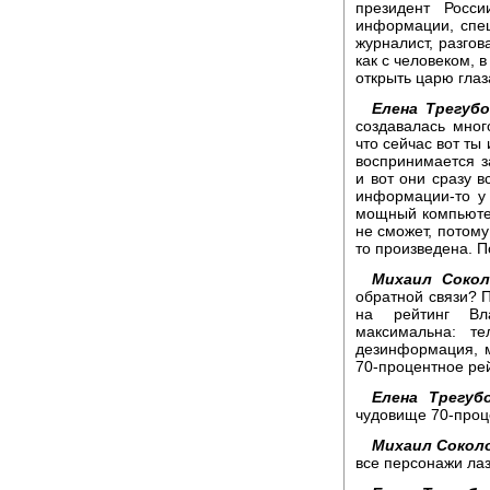
президент Росс
информации, спец
журналист, разгов
как с человеком, 
открыть царю глаз
Елена Трегубо
создавалась мног
что сейчас вот ты
воспринимается з
и вот они сразу в
информации-то у 
мощный компьютер
не сможет, потому 
то произведена. П
Михаил Сокол
обратной связи? П
на рейтинг Вл
максимальна: те
дезинформация, м
70-процентное рей
Елена Трегубо
чудовище 70-проце
Михаил Сокол
все персонажи ла