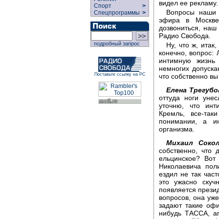
видел ее рекламу.
Спорт
>
Вопросы наши 
Спецпрограммы
>
эфира в Москве
дозвониться, наш 
Радио Свобода.
подробный запрос
Ну, что ж, итак
конечно, вопрос: 
интимную жизнь 
немногих допускаю
Поставьте ссылку на РС
что собственно вы
Елена Трегубо
оттуда ноги уне
уточню, что инт
Кремль, все-та
понимании, а ин
организма.
Михаил Сокол
собственно, что
ельцинское? Вот
Николаевича пол
ездил не так част
это ужасно скуч
появляется презид
вопросов, она уже
задают такие оф
нибудь ТАССА, аг