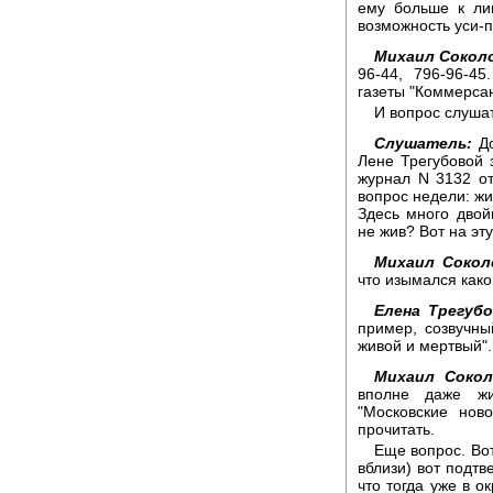
ему больше к ли
возможность уси-п
Михаил Сокол
96-44, 796-96-45
газеты "Коммерсан
И вопрос слушат
Слушатель:
До
Лене Трегубовой 
журнал N 3132 от 
вопрос недели: жи
Здесь много двой
не жив? Вот на эт
Михаил Сокол
что изымался как
Елена Трегубо
пример, созвучны
живой и мертвый".
Михаил Сокол
вполне даже жи
"Московские нов
прочитать.
Еще вопрос. Вот
вблизи) вот подтв
что тогда уже в о