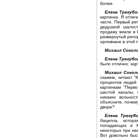
более.
Елена Трегубо
картинка. Я отли
части. Первый ре
дедушкой шалос
продажу земли в 
развернутый репор
орловчане в этой 
Михаил Сокол
Елена Трегубо
было отлично: карт
Михаил Сокол
скажем, читают "
процентов людей 
картинкам "Перво
шестой каналы, 
никаких вольнос
объясните, почему
дворе?
Елена Трегубо
бацилла, котор
попадающих в К
некоторых при нек
Вот довольно быс