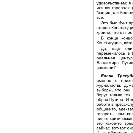
удовольствием: я 
или контрреволюци
"защищали Консти
все.
Это был бунт п
старая Конституци
кроили, что от нее
В конце концо
Конституцию, кото
Да, еще один
переменилось в 
реальная цензу
Владимира Путин
времени?
Елена Трегуб
именно с прихо
журналисты, дум
выборы, что они 
берут только тех
образ Путина. И к
работе в пресс-сл
общем-то, адекват
говорить нам вп
пишет критические
это какое-то вр
сейчас вот-вот он
И, в общем-то, 