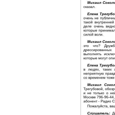
Михаил Сокол
сказал.
Елена Трегубо
очень не публичны
такой внутренней
деле очень видн
которые принимал
силой воли.
Михаил Сокол
это что? Друж
дрессированных 
выполнять исклю
которые могут опи
Елена Трегубо
в людях, таких 
неприятную правду
со временем тоже 
Михаил Сокол
Трегубовой, обозр
и не только о н
Москве 796-96-44,
абонент - Радио С
Пожалуйста, ваш
Слушатель:
До