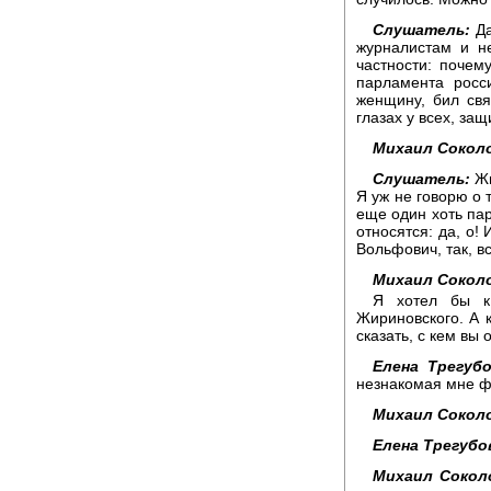
Слушатель:
Да
журналистам и н
частности: почем
парламента росс
женщину, бил св
глазах у всех, з
Михаил Сокол
Слушатель:
Жи
Я уж не говорю о т
еще один хоть пар
относятся: да, о
Вольфович, так, в
Михаил Сокол
Я хотел бы к 
Жириновского. А 
сказать, с кем вы
Елена Трегубо
незнакомая мне 
Михаил Сокол
Елена Трегубо
Михаил Сокол