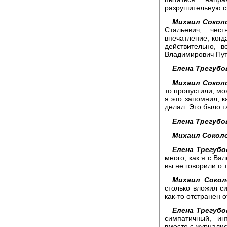
разрушительную с
Михаил Сокол
Стальевич, чес
впечатление, когд
действительно, в
Владимирович Пут
Елена Трегубо
Михаил Сокол
то пропустили, мо
я это запомнил, к
делал. Это было т
Елена Трегубо
Михаил Сокол
Елена Трегубо
много, как я с В
вы не говорили о 
Михаил Сокол
столько вложил си
как-то отстранен о
Елена Трегубо
симпатичный, ин
вместе с журналис