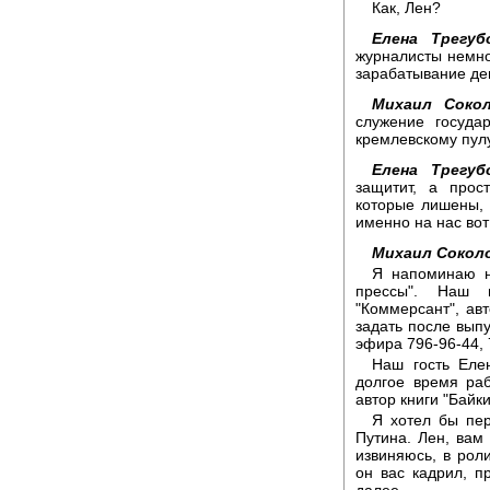
Как, Лен?
Елена Трегуб
журналисты немно
зарабатывание ден
Михаил Сокол
служение госуда
кремлевскому пулу
Елена Трегуб
защитит, а прос
которые лишены, 
именно на нас вот
Михаил Сокол
Я напоминаю н
прессы". Наш г
"Коммерсант", авт
задать после вып
эфира 796-96-44, 
Наш гость Елен
долгое время ра
автор книги "Байки
Я хотел бы пе
Путина. Лен, вам 
извиняюсь, в рол
он вас кадрил, п
далее.