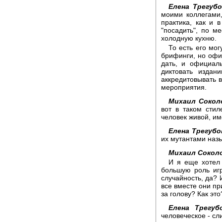
Елена Трегубо
моими коллегами
практика, как и 
"посадить", по ме
холодную кухню.
То есть его мог
брифинги, но офи
дать, и официал
диктовать издани
аккредитовывать 
мероприятия.
Михаил Сокол
вот в таком стил
человек живой, име
Елена Трегубо
их мутантами наз
Михаил Сокол
И я еще хотел 
большую роль иг
случайность, да? 
все вместе они пр
за голову? Как это
Елена Трегубо
человеческое - сл