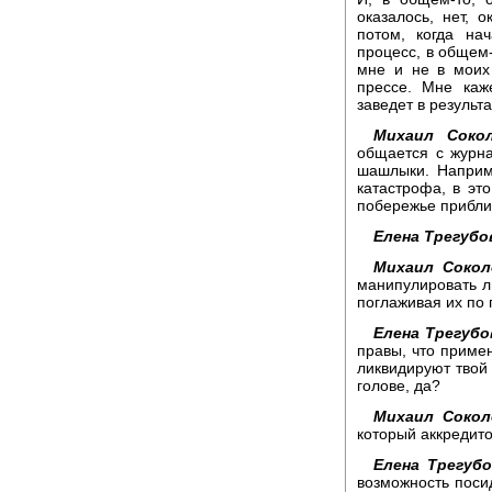
оказалось, нет, о
потом, когда на
процесс, в общем-
мне и не в моих
прессе. Мне каж
заведет в результа
Михаил Сокол
общается с журн
шашлыки. Наприме
катастрофа, в эт
побережье прибл
Елена Трегубо
Михаил Сокол
манипулировать л
поглаживая их по 
Елена Трегубо
правы, что примен
ликвидируют твой
голове, да?
Михаил Сокол
который аккредит
Елена Трегубо
возможность посид