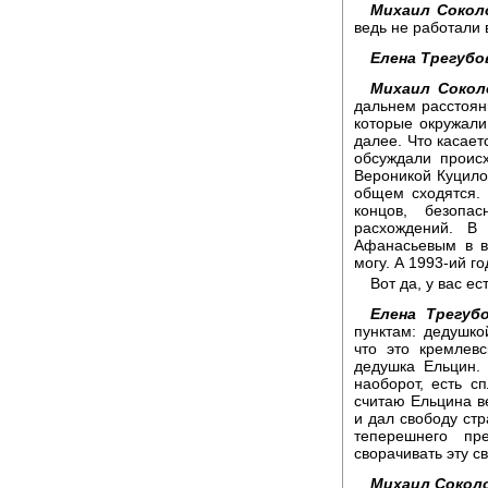
Михаил Сокол
ведь не работали 
Елена Трегубо
Михаил Сокол
дальнем расстояни
которые окружали,
далее. Что касает
обсуждали проис
Вероникой Куцило
общем сходятся. 
концов, безопа
расхождений. 
Афанасьевым в в
могу. А 1993-ий г
Вот да, у вас ест
Елена Трегубо
пунктам: дедушко
что это кремлевс
дедушка Ельцин. 
наоборот, есть с
считаю Ельцина в
и дал свободу стр
теперешнего пр
сворачивать эту с
Михаил Сокол