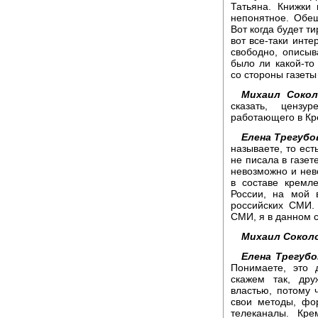
Татьяна. Книжки 
непонятное. Обещ
Вот когда будет ти
вот все-таки инте
свободно, описыв
было ли какой-то
со стороны газеты
Михаил Сокол
сказать, цензу
работающего в Кр
Елена Трегубо
называете, то ест
не писала в газет
невозможно и нев
в составе кремле
России, на мой 
российских СМИ.
СМИ, я в данном с
Михаил Сокол
Елена Трегубо
Понимаете, это 
скажем так, дру
властью, потому 
свои методы, фо
телеканалы. Кре