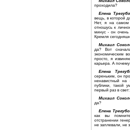
Михаил Сокол
проходила?
Елена Трегубо
вещь, в которой д
Нет, я на самом
отношусь к лично
минус - он очень
Кремля сегодняшн
Михаил Сокол
да? Вот сначал
экономическим в
просто, я извиняю
карьера. А почему
Елена Трегуб
сереньким, он про
ненавистный на 
публики, такой 
первый раз в свет:
Михаил Сокол
да?
Елена Трегубо
как вы помнит
отстранении генер
не заплевали, не