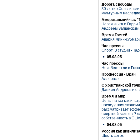
Дорога свободы
30-летие Хельсински
культурным наследием
Американский час "
Новая книга о Гарри
Андреем Загданским.
Время Гостей
Авария мини-субмар
Час прессы
Спорт. В студии - Та
05.08.05
Час прессы
Неизбежен ли в Росс
Профессия - Врач
Аллерголог
С христианской точк
Даниил Андреев и его
Время и Мир
Цены на газ как инс
последствия экономи
рассматривает эффе
смертной казни в Рос
собственность в СШ
04.08.05
Россия как цивилиз
Шесть соток