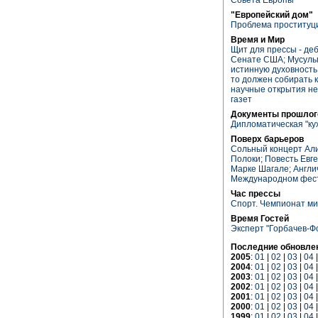
"Европейский дом"
Проблема проституци
Время и Мир
Щит для прессы - де
Сенате США; Мусульм
истинную духовность;
то должен собирать 
научные открытия не 
газет
Документы прошлог
Дипломатическая "ку
Поверх барьеров
Сольный концерт Ал
Полоки; Повесть Евге
Марке Шагале; Англи
Международном фест
Час прессы
Спорт. Чемпионат ми
Время Гостей
Эксперт "Горбачев-Ф
Последние обновле
2005
:
01
|
02
|
03
|
04
2004
:
01
|
02
|
03
|
04
2003
:
01
|
02
|
03
|
04
2002
:
01
|
02
|
03
|
04
2001
:
01
|
02
|
03
|
04
2000
:
01
|
02
|
03
|
04
1999
:
01
|
02
|
03
|
04