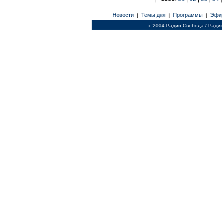
Новости
Темы дня
Программы
Эфи
|
|
|
c 2004 Радио Свобода / Ради