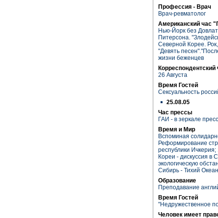
Профессия - Врач
Врач-ревматолог
Американский час "
Нью-Йорк без Довлат
Питерсона. "Злодейск
Северной Корее. Рок
"Девять песен"."Посл
жизни беженцев
Корреспондентский 
26 Августа
Время Гостей
Сексуальность росси
25.08.05
Час прессы
ГАИ - в зеркале прес
Время и Мир
Вспоминая солидарно
Реформирование стру
республики Ичкерия
Кореи - дискуссия в 
экологическую обста
Сибирь - Тихий Океан
Образование
Преподавание англий
Время Гостей
"Недружественное п
Человек имеет прав