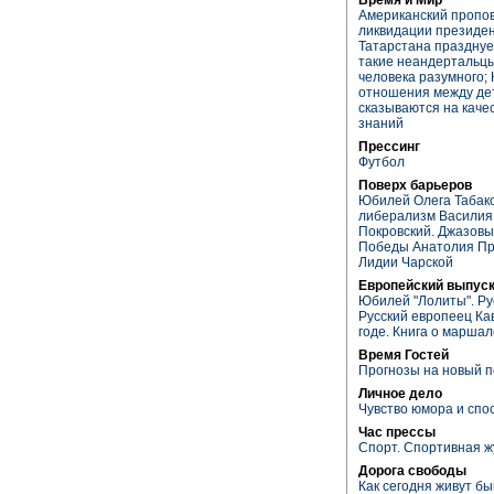
Американский пропов
ликвидации президе
Татарстана празднуе
такие неандертальцы
человека разумного; 
отношения между де
сказываются на кач
знаний
Прессинг
Футбол
Поверх барьеров
Юбилей Олега Табако
либерализм Василия 
Покровский. Джазовы
Победы Анатолия Пра
Лидии Чарской
Европейский выпуск
Юбилей "Лолиты". Ру
Русский европеец Ка
годе. Книга о марша
Время Гостей
Прогнозы на новый п
Личное дело
Чувство юмора и спо
Час прессы
Спорт. Cпортивная ж
Дорога свободы
Как сегодня живут 