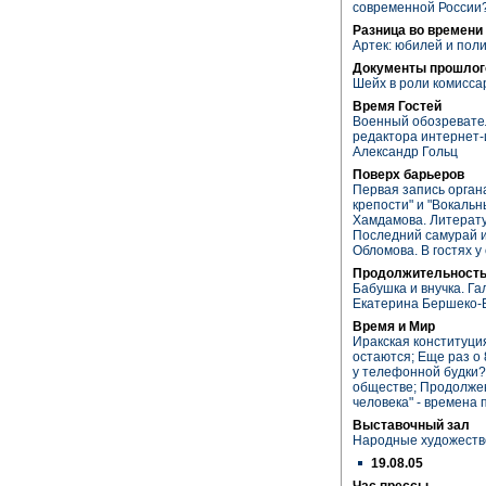
современной России
Разница во времени
Артек: юбилей и пол
Документы прошлог
Шейх в роли комисса
Время Гостей
Военный обозревател
редактора интернет
Александр Гольц
Поверх барьеров
Первая запись органа
крепости" и "Вокаль
Хамдамова. Литерат
Последний самурай 
Обломова. В гостях у
Продолжительность
Бабушка и внучка. Г
Екатерина Бершеко-
Время и Мир
Иракская конституци
остаются; Еще раз о 
у телефонной будки?
обществе; Продолже
человека" - времена
Выставочный зал
Народные художест
19.08.05
Час прессы