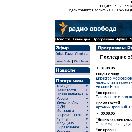
Ищите наши новы
Здесь хранятся только наши архивы (
Эфир Радио Свобода
Последние о
|
RealAudio
WinMedia
31.08.05
Лицом к лицу
Директор Московског
наркологии и замест
Темы дня
>
Евгений Брюн
Наши гости
>
Час прессы
Права человека
>
Пенсионные страдан
Россия
>
Время и Мир
>
Время Гостей
СМИ
>
Артемий Троицкий и 
История и
>
30.08.05
современность
>
Культура
>
"Энциклопедия рус
Медицина
>
Телевизор - наш друг
Образование
>
Час прессы
Религия
>