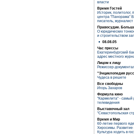
власти
Время Гостей
Историк, политолог,
центра "Панорама" 
писатель, журналист
Правосудие. Больш
О юридических тонко
и строительством за
08.08.05
Час прессы
Екатеринбургский ба
адрес местного журн
Лицом к лицу
Режиссер-документа
"Энциклопедия рус
Чудеса в решете
Все свободны
Игорь Захаров
Формула кино
"Кармелита" - самый
телевидения
Выставочный зал
"Севастопольская ст
Время и Мир
60-летие первого яд
Хиросимы. Развитие 
Культура ходить в го