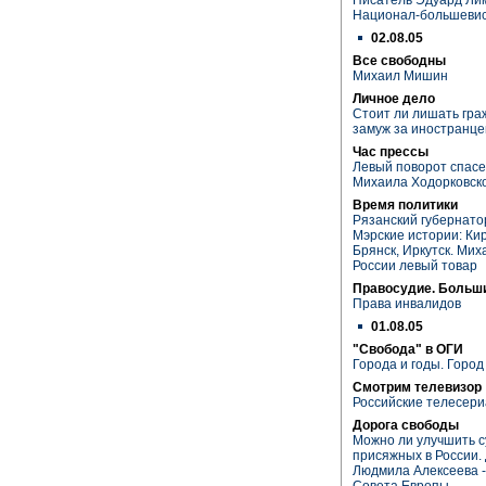
Национал-большевис
02.08.05
Все свободны
Михаил Мишин
Личное дело
Стоит ли лишать гр
замуж за иностранце
Час прессы
Левый поворот спасе
Михаила Ходорковск
Время политики
Рязанский губернато
Мэрские истории: Кир
Брянск, Иркутск. Ми
России левый товар
Правосудие. Больш
Права инвалидов
01.08.05
"Свобода" в ОГИ
Города и годы. Город
Смотрим телевизор
Российские телесери
Дорога свободы
Можно ли улучшить с
присяжных в России. 
Людмила Алексеева -
Совета Европы