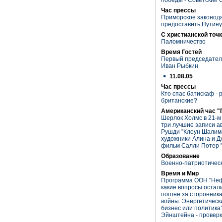
Час прессы
Приморское законод
предоставить Путину
С христианской точк
Паломничество
Время Гостей
Первый председател
Иван Рыбкин
11.08.05
Час прессы
Кто спас батискаф - 
британские?
Американский час "
Шерлок Холмс в 21-м
три лучшие записи а
Рушди "Клоун Шалимар
художники Алина и Д
фильм Салли Потер 
Образование
Военно-патриотичес
Время и Мир
Программа ООН "Нефт
какие вопросы остали
погоне за сторонника
войны. Энергетически
бизнес или политика
Эйнштейна - проверк