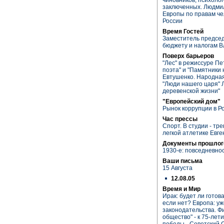
заключенных. Людмил
Европы по правам че
России
Время Гостей
Заместитель председ
бюджету и налогам В
Поверх барьеров
"Лес" в режиссуре П
поэта" и "Памятники 
Евтушенко. Народная
"Люди нашего царя" 
деревенской жизни"
"Европейский дом"
Рынок коррупции в Р
Час прессы
Спорт. В студии - тр
легкой атлетике Евг
Документы прошлог
1930-е: повседневно
Ваши письма
15 Августа
12.08.05
Время и Мир
Ирак: будет ли готова
если нет? Европа: у
законодательства. Ф
общество" - к 75-ле
победы - Советский 