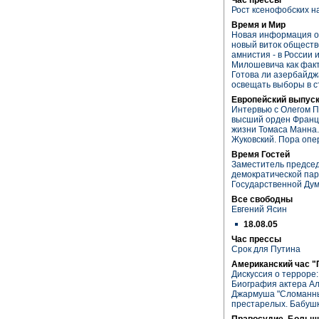
Рост ксенофобских н
Время и Мир
Новая информация о 
новый виток обществ
амнистия - в России 
Милошевича как факт
Готова ли азербайдж
освещать выборы в с
Европейский выпуск
Интервью с Олегом П
высший орден Франц
жизни Томаса Манна.
Жуковский. Пора оп
Время Гостей
Заместитель предсе
демократической пар
Государственной Ду
Все свободны
Евгений Ясин
18.08.05
Час прессы
Срок для Путина
Американский час "
Дискуссия о терроре:
Биография актера Ал
Джармуша "Сломанны
престарелых. Бабушк
Правосудие. Больш