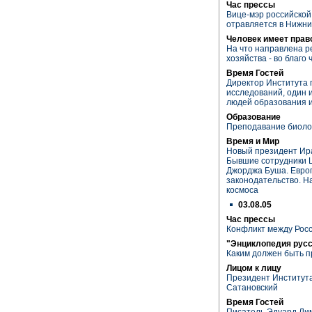
Час прессы
Вице-мэр российско
отравляется в Нижни
Человек имеет прав
На что направлена 
хозяйства - во благо
Время Гостей
Директор Института 
исследований, один 
людей образования и
Образование
Преподавание биоло
Время и Мир
Новый президент Ир
Бывшие сотрудники 
Джорджа Буша. Евро
законодательство. Н
космоса
03.08.05
Час прессы
Конфликт между Рос
"Энциклопедия рус
Каким должен быть 
Лицом к лицу
Президент Института
Сатановский
Время Гостей
Писатель Эдуард Лим