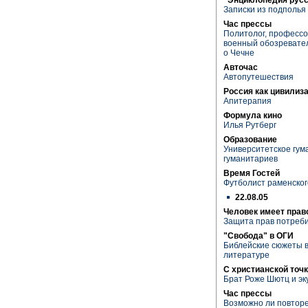
Записки из подполья
Час прессы
Политолог, професс
военный обозревател
о Чечне
Авточас
Автопутешествия
Россия как цивилиз
Апитерапия
Формула кино
Илья Рутберг
Образование
Университетское гум
гуманитариев
Время Гостей
Футболист раменског
22.08.05
Человек имеет прав
Защита прав потреб
"Свобода" в ОГИ
Библейские сюжеты в
литературе
С христианской точк
Брат Роже Шютц и эк
Час прессы
Возможно ли повторе