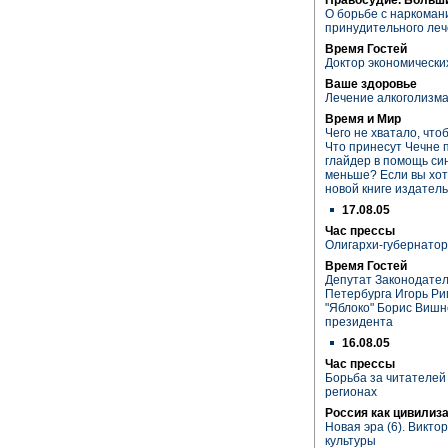
О борьбе с наркоман
принудительного ле
Время Гостей
Доктор экономически
Ваше здоровье
Лечение алкоголизм
Время и Мир
Чего не хватало, что
Что принесут Чечне
глайдер в помощь си
меньше? Если вы хот
новой книге издатель
17.08.05
Час прессы
Олигархи-губернато
Время Гостей
Депутат Законодател
Петербурга Игорь Ри
"Яблоко" Борис Вишн
президента
16.08.05
Час прессы
Борьба за читателей 
регионах
Россия как цивилиз
Новая эра (6). Викто
культуры