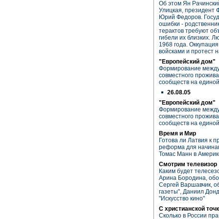
Об этом Ян Рачински
Улицкая, президент 
Юрий Федоров. Госуд
ошибки - родственни
терактов требуют об
гибели их близких. Л
1968 года. Оккупаци
войсками и протест 
"Европейский дом"
Формирование между
совместного прожива
сообществ на едино
26.08.05
"Европейский дом"
Формирование между
совместного прожива
сообществ на едино
Время и Мир
Готова ли Латвия к 
реформа для начина
Томас Манн в Америк
Смотрим телевизор
Каким будет телесез
Арина Бородина, обо
Сергей Варшавчик, о
газеты", Даниил Дон
"Искусство кино"
С христианской точк
Сколько в России пр