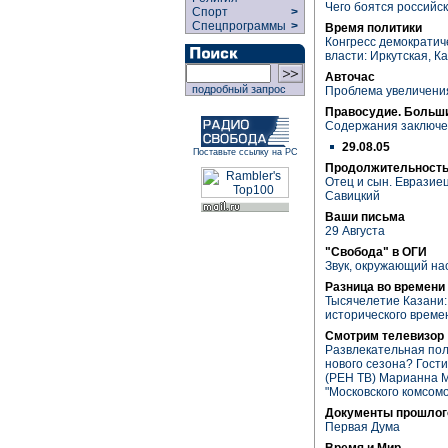
Чего боятся российс
Спорт
>
Спецпрограммы
>
Время политики
Конгресс демократич
власти: Иркутская, К
Авточас
подробный запрос
Проблема увеличени
Правосудие. Больш
Содержания заключе
29.08.05
Поставьте ссылку на РС
Продолжительность
Отец и сын. Евразие
Савицкий
Ваши письма
29 Августа
"Свобода" в ОГИ
Звук, окружающий на
Разница во времени
Тысячелетие Казани:
исторического време
Смотрим телевизор
Развлекательная пол
нового сезона? Гост
(РЕН ТВ) Марианна М
"Московского комсом
Документы прошлог
Первая Дума
Время и Мир