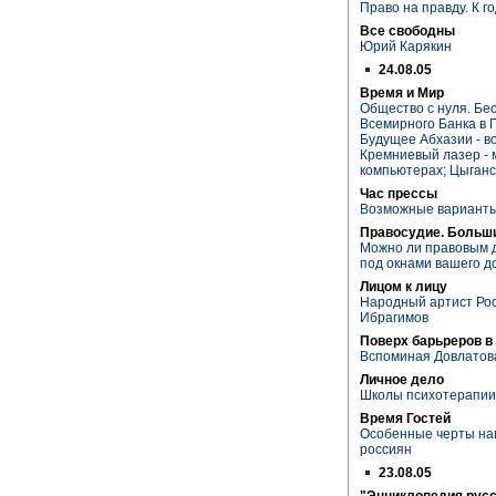
Право на правду. К г
Все свободны
Юрий Карякин
24.08.05
Время и Мир
Общество с нуля. Бе
Всемирного Банка в Г
Будущее Абхазии - в
Кремниевый лазер - 
компьютерах; Цыганс
Час прессы
Возможные варианты
Правосудие. Больш
Можно ли правовым 
под окнами вашего д
Лицом к лицу
Народный артист Рос
Ибрагимов
Поверх барьреров в
Вспоминая Довлатов
Личное дело
Школы психотерапии
Время Гостей
Особенные черты на
россиян
23.08.05
"Энциклопедия рус