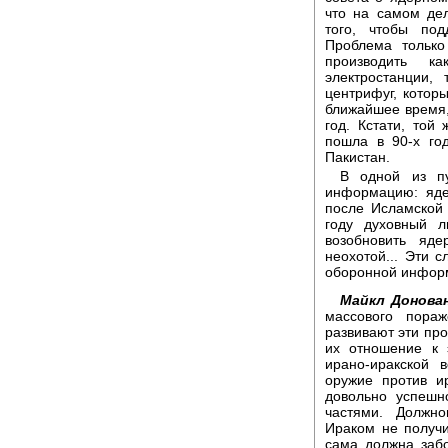
что на самом де
того, чтобы по
Проблема тольк
производить к
электростанции,
центрифуг, которы
ближайшее время,
год. Кстати, той
пошла в 90-х го
Пакистан.
В одной из пу
информацию: яде
после Исламской
году духовный 
возобновить яд
неохотой... Эти 
оборонной инфор
Майкл Донован
массового пора
развивают эти пр
их отношение к
ирано-иракской 
оружие против 
довольно успешн
частями. Должн
Ираком не получ
сама должна забо