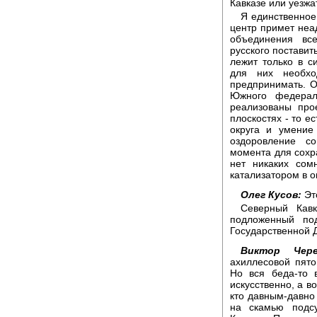
Кавказе или уезжат
Я единственное
центр примет неа
объединения вс
русского поставит
лежит только в с
для них необхо
предпринимать. 
Южного федерал
реализованы про
плоскостях - то 
округа и умение
оздоровление с
момента для сохра
нет никаких сом
катализатором в 
Олег Кусов:
Эт
Северный Кавк
подложенный по
Государственной 
Виктор Чере
ахиллесовой пято
Но вся беда-то в
искусственно, а в
кто давным-давно
на скамью подс