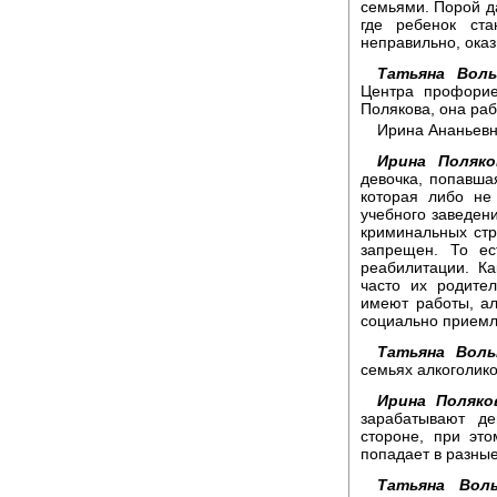
семьями. Порой д
где ребенок ста
неправильно, оказ
Татьяна Воль
Центра профорие
Полякова, она раб
Ирина Ананьевна
Ирина Поляко
девочка, попавша
которая либо не
учебного заведени
криминальных стр
запрещен. То ес
реабилитации. Ка
часто их родите
имеют работы, а
социально прием
Татьяна Воль
семьях алкоголико
Ирина Поляко
зарабатывают д
стороне, при это
попадает в разны
Татьяна Воль