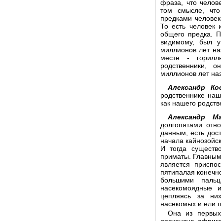
фраза, что челов
том смысле, что
предками человек
То есть человек
общего предка. 
видимому, был у
миллионов лет на
месте - горилл
родственники, о
миллионов лет на
Александр Ко
родственнике наш
как нашего родст
Александр Ма
долгопятами отно
данным, есть дос
начала кайнозойск
И тогда существ
приматы. Главны
является приспо
пятипалая конечно
большими пальц
насекомоядные и
цепляясь за ни
насекомых и ели 
Она из первых 
проконсул, африка