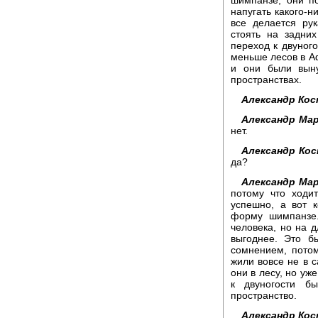
напугать какого-н
все делается ру
стоять на задни
переход к двуного
меньше лесов в Аф
и они были выну
пространствах.
Александр Кос
Александр Мар
нет.
Александр Кос
да?
Александр Мар
потому что ходи
успешно, а вот к
форму шимпанзе.
человека, но на д
выгоднее. Это б
сомнением, потом
жили вовсе не в с
они в лесу, но уже
к двуногости б
пространство.
Александр Кос