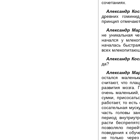
сочетаниях.
Александр Кос
древних гоминид
принцип отмечают 
Александр Мар
не уникальная че
начался у млеко
началась быстра
всех млекопитающи
Александр Кос
да?
Александр Мар
остался малень
считают, что пла
развития мозга. 
очень маленький
сумки, присосатьс
работает, то есть
сосательная муск
часть головы за
период внутриут
расти беспрепятс
позволяло перей
поведения к обуч
не только через