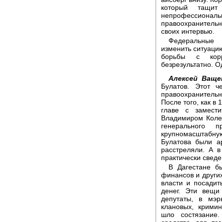
который тащит
непрофессионал
правоохранительн
своих интервью.
Федеральные 
изменить ситуаци
борьбы с корр
безрезультатно. О
Алексей Ваще
Булатов. Этот ч
правоохранитель
После того, как в
главе с замест
Владимиром Коле
генерального 
крупномасштабну
Булатова были ар
расстреляли. А в
практически сведе
В Дагестане б
финансов и других
власти и посадить
денег. Эти вещи
депутаты, в мэр
клановых, крими
шло состязание.