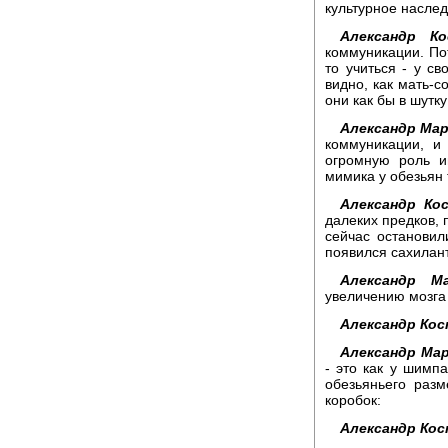
культурное насле
Александр Ко
коммуникации. Пот
то учиться - у св
видно, как мать-с
они как бы в шутку
Александр Мар
коммуникации, и
огромную роль иг
мимика у обезьян 
Александр Ко
далеких предков, 
сейчас остановили
появился сахилан
Александр Ма
увеличению мозга
Александр Кос
Александр Мар
- это как у шимп
обезьяньего раз
коробок:
Александр Кос