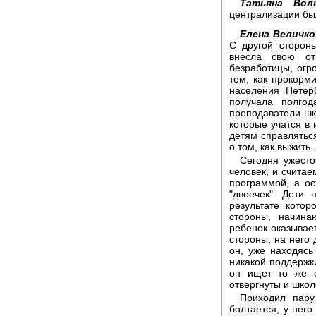
Татьяна Воль
централизации бы
Елена Величко
С другой сторон
внесла свою от
безработицы, огр
том, как прокорми
населения Петер
получала полго
преподаватели шко
которые учатся в 
детям справлятьс
о том, как выжить.
Сегодня ужесто
человек, и считае
программой, а ос
"двоечек". Дети 
результате кото
стороны, начина
ребенок оказывает
стороны, на него 
он, уже находясь
никакой поддержки
он ищет то же с
отвергнуты и школ
Приходил пару
болтается, у него