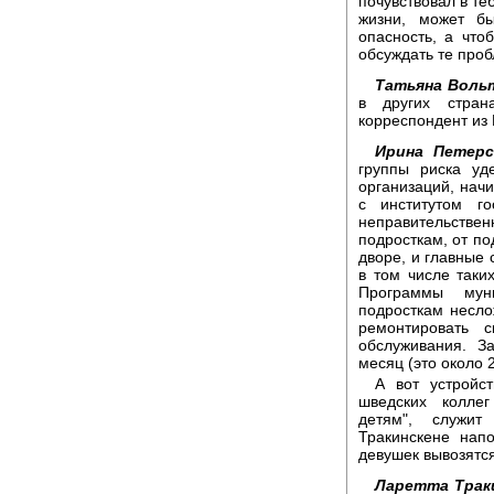
почувствовал в теб
жизни, может бы
опасность, а что
обсуждать те проб
Татьяна Воль
в других стран
корреспондент из
Ирина Петерс
группы риска уд
организаций, нач
с институтом го
неправительстве
подросткам, от по
дворе, и главные 
в том числе таки
Программы мун
подросткам несло
ремонтировать с
обслуживания. З
месяц (это около 
А вот устройс
шведских колле
детям", служит
Тракинскене нап
девушек вывозятся
Ларетта Трак