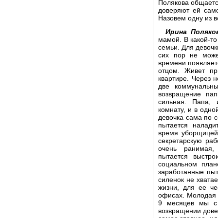
Полякова общается
доверяют ей сам
Назовем одну из в
Ирина Поляко
мамой. В какой-то
семьи. Для девочк
сих пор не може
времени появляетс
отцом. Живет пр
квартире. Через 
две коммунальны
возвращение па
сильная. Папа,
комнату, и в одно
девочка сама по с
пытается налади
время уборщицей,
секретарскую раб
очень ранимая, 
пытается выстро
социальном план
заработанные пыт
силенок не хватае
жизни, для ее ч
офисах. Молодая 
9 месяцев мы с
возвращении дове