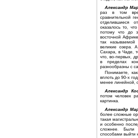
Александр Мар
раз в том вре
сравнительной ге
отделившиеся о
оказалось то, ч
потому что до э
восточной Африке
так называемой
великие озера. 
Сахара, в Чаде, т
что, во-первых, 
в пределах кон
разнообразны с с
Понимаете, как
вплоть до 90-х го
менее линейной, 
Александр Ко
потом человек р
картинка.
Александр Мар
более сложные ору
такая магистральн
и особенно после
сложнее. Были 
способами выйти 