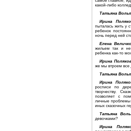
самое главное, ид
какой-либо коллед
Татьяна Вольт
Ирина Поляко
пыталась жить у с
ребенок постоян
ночь перед ней ст
Елена Величко
жильем так и не
ребенка как-то мо
Ирина Поляков
же мы втроем все 
Татьяна Вольт
Ирина Поляко
росписи по дер
творчеству. Ска
позволяет с по
личные проблемы 
иных сказочных ге
Татьяна Воль
девочками?
Ирина Поляко