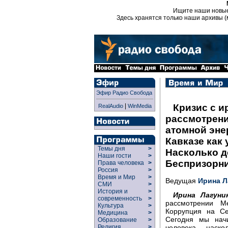
Ищите наши новы
Здесь хранятся только наши архивы (
Эфир Радио Свобода
|
Кризис с и
RealAudio
WinMedia
рассмотрени
атомной эне
Кавказе как 
Темы дня
>
Насколько д
Наши гости
>
Беспризорни
Права человека
>
Россия
>
Время и Мир
>
Ведущая
Ирина Л
СМИ
>
История и
>
Ирина Лагуни
современность
>
рассмотрении М
Культура
>
Коррупция на Се
Медицина
>
Сегодня мы нач
Образование
>
человека - наско
Религия
>