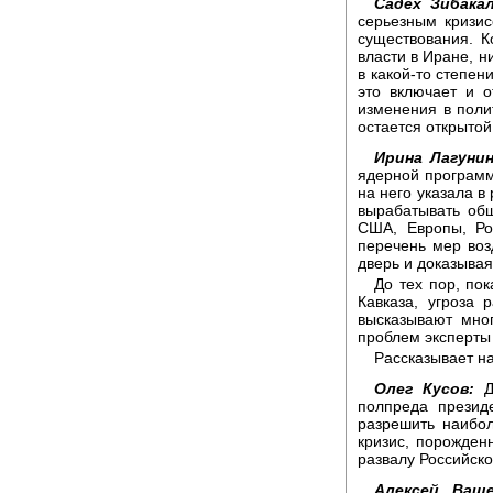
Садех Зибакал
серьезным кризи
существования. К
власти в Иране, ни
в какой-то степен
это включает и 
изменения в полит
остается открытой,
Ирина Лагунин
ядерной программ
на него указала в
вырабатывать об
США, Европы, Ро
перечень мер воз
дверь и доказывая
До тех пор, по
Кавказа, угроза 
высказывают мно
проблем эксперты
Рассказывает н
Олег Кусов:
Дм
полпреда презид
разрешить наибо
кризис, порожден
развалу Российск
Алексей Ваще