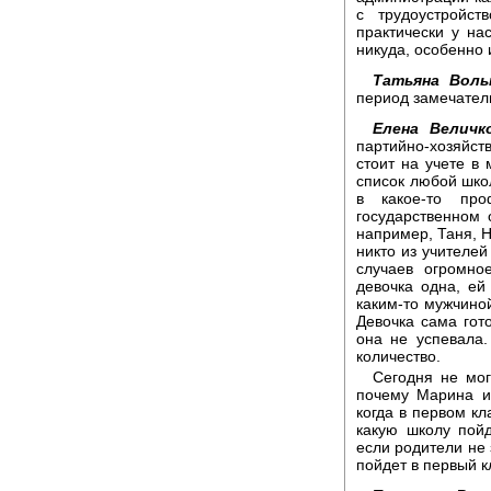
с трудоустройс
практически у на
никуда, особенно 
Татьяна Воль
период замечатель
Елена Величк
партийно-хозяйст
стоит на учете в
список любой школ
в какое-то пр
государственном 
например, Таня, Н
никто из учителей
случаев огромно
девочка одна, ей
каким-то мужчиной
Девочка сама гото
она не успевала.
количество.
Сегодня не мог
почему Марина и
когда в первом кл
какую школу пойд
если родители не 
пойдет в первый кл