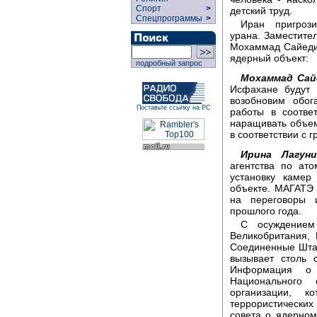
Спорт
>
детский труд.
Спецпрограммы
>
Иран пригрози
урана. Заместите
Мохаммад Сайеди 
ядерный объект:
подробный запрос
Мохаммад Сай
Исфахане будут
возобновим обо
Поставьте ссылку на РС
работы в соотве
наращивать объем
в соответствии с 
Ирина Лагуни
агентства по ато
установку камер
объекте. МАГАТЭ 
на переговоры 
прошлого года.
С осуждением
Великобритания,
Соединенные Шта
вызывает столь 
Информация о 
Национального 
организации, 
террористически
совета о ядерном