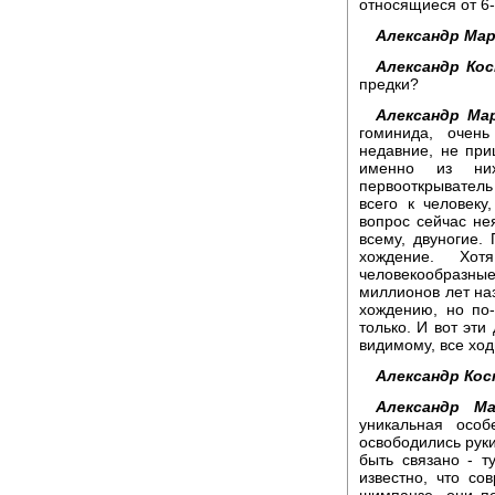
относящиеся от 6-
Александр Мар
Александр Кос
предки?
Александр Мар
гоминида, очень
недавние, не при
именно из них
первооткрыватель
всего к человеку
вопрос сейчас не
всему, двуногие.
хождение. Хот
человекообразны
миллионов лет наз
хождению, но по
только. И вот эти
видимому, все ход
Александр Кос
Александр Ма
уникальная особ
освободились руки
быть связано - т
известно, что со
шимпанзе, они п