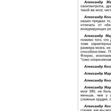
Александр Ма
сахилантропа, др
такой же мозг, чи
Александр Кос
наших предках то,
отличать от обе
конкурирующих ро
Александр Ма
помимо того, что 
тоже характерны
размера мозга, не
способностями. П
Флорес, ископаем
"гомо хлоресиензи
Александр Кос
Александр Мар
Александр Кос
Александр Мар
мозг 380, не бол
меньше, чем у а
сложные орудия, п
Александр Кос
стадии, как мы мо