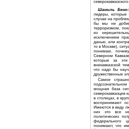
северокавказского
Шамиль Бено
лидеры, которые
случае на пробле
бы мы ни добив
терроризмом, пок
из нерешительн
исключением пра
данью, или контра
то в Москве), сит
понимаю, почем
Северном Кавказе
которые за эти
внекавказской те
что надо бы науч
дружественные эл
Самое страшно
подсознательном
мощная база сиг
северокавказцев к
в столицах, в кру
воспринимают ос
Имеются в виду лю
них это все не
политических пот
федерального ц
понимают, что и