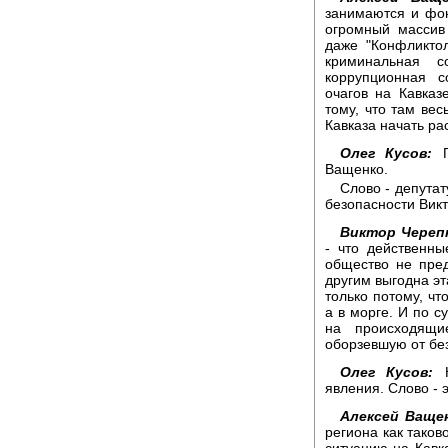
занимаются и фон
огромный массив
даже "Конфликтол
криминальная с
коррупционная 
очагов на Кавказ
тому, что там вес
Кавказа начать ра
Олег Кусов:
Г
Ващенко.
Слово - депута
безопасности Викт
Виктор Череп
- что действенн
общество не пред
другим выгодна эт
только потому, чт
а в морге. И по с
на происходящи
оборзевшую от без
Олег Кусов:
К
явления. Слово -
Алексей Ващен
региона как таков
ситуацию на Кавка