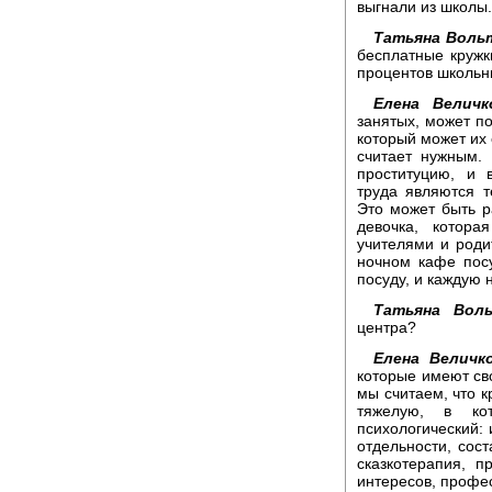
выгнали из школы. 
Татьяна Воль
бесплатные кружк
процентов школьн
Елена Величк
занятых, может по
который может их 
считает нужным.
проституцию, и
труда являются 
Это может быть р
девочка, котор
учителями и роди
ночном кафе пос
посуду, и каждую 
Татьяна Воль
центра?
Елена Величк
которые имеют св
мы считаем, что к
тяжелую, в ко
психологический: 
отдельности, сос
сказкотерапия, п
интересов, профес