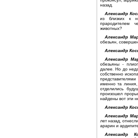
назад.
Александр Кос
из близких к 
прародителем ч
животных?
Александр Мар
обезьян, соверше
Александр Кос
Александр Ма
обезьяны - плиоп
далее. Но до нед
собственно иско
представителями
именно та линия, 
отделились буду
произошел проры
найдены вот эти 
Александр Кос
Александр Мар
лет назад, отнесл
арарин и ардипите
Александр Ко