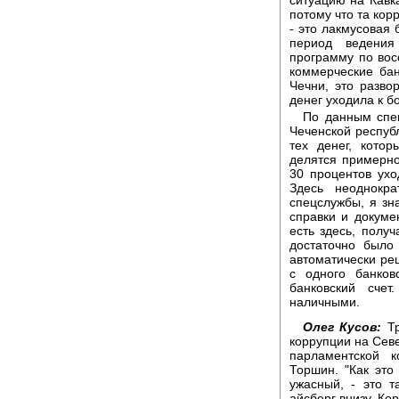
потому что та кор
- это лакмусовая 
период ведения
программу по вос
коммерческие бан
Чечни, это разво
денег уходила к б
По данным спец
Чеченской респуб
тех денег, кото
делятся примерно
30 процентов ухо
Здесь неоднокр
спецслужбы, я зн
справки и докуме
есть здесь, получ
достаточно было
автоматически ре
с одного банков
банковский сче
наличными.
Олег Кусов:
Тр
коррупции на Севе
парламентской 
Торшин. "Как это 
ужасный, - это т
айсберг внизу. К