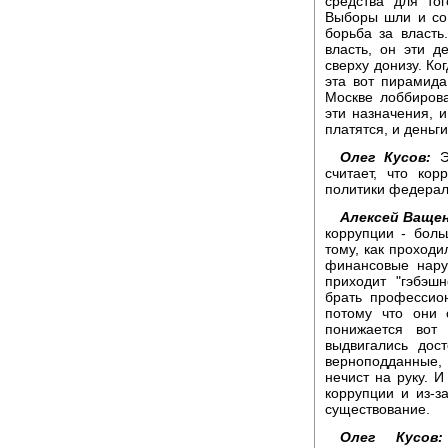
средства для тог
Выборы шли и со 
борьба за власть
власть, он эти д
сверху донизу. Ко
эта вот пирамида
Москве лоббирова
эти назначения, и
платятся, и деньги
Олег Кусов:
Эк
считает, что ко
политики федерал
Алексей Ващен
коррупции - боль
тому, как проход
финансовые нару
приходит "гэбэшн
брать профессион
потому что они с
понижается вот
выдвигались дос
верноподданные,
нечист на руку. И
коррупции и из-з
существование.
Олег Кусов: