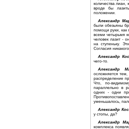
количества лиан, к
вроде бы лазит
положении.
Александр Ма
были обезьяны бр
помощи руки, как 
всеми четырьмя ко
человек лазит - он
на ступеньку. Эт
Согласия никакого
Александр Ко
чего-то.
Александр Ма
осложняется тем,
распределение при
Что, по-видимо
параллельно в р
одних - одни пр
Противопоставл
уменьшалось, пал
Александр Кос
у стопы, да?
Александр Ма
комплекса появля