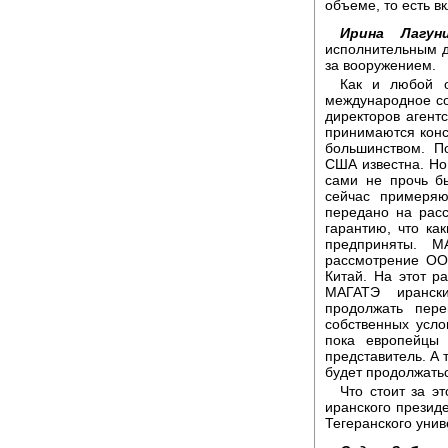
объеме, то есть в
Ирина Лагуни
исполнительным д
за вооружением.
Как и любой о
международное со
директоров агент
принимаются конс
большинством. П
США известна. Но
сами не прочь б
сейчас примеря
передано на рас
гарантию, что как
предприняты. 
рассмотрение ОО
Китай. На этот р
МАГАТЭ ирански
продолжать пере
собственных усло
пока европейцы
представитель. А
будет продолжать
Что стоит за э
иранского прези
Тегеранского унив