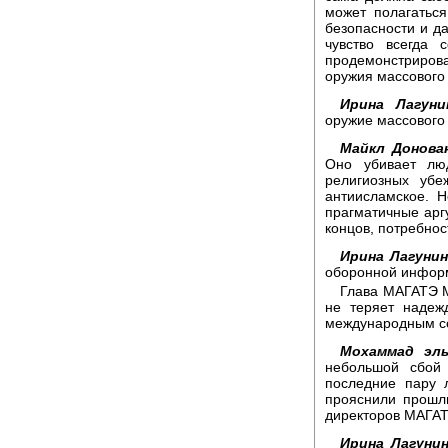
может полагатьс
безопасности и д
чувство всегда
продемонстрирова
оружия массового 
Ирина Лагуни
оружие массового
Майкл Донова
Оно убивает лю
религиозных убе
антиисламское. Н
прагматичные арг
концов, потребнос
Ирина Лагунин
оборонной инфор
Глава МАГАТЭ М
не теряет надеж
международным с
Мохаммад эль
небольшой сбой
последние пару 
прояснили прошл
директоров МАГАТ
Ирина Лагунин