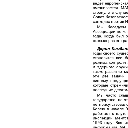
ведет европейская
вмешивается МА
страну, а в случ
Совет безопаснос
санкциях против И
Мы беседуем 
Ассоциации по ко
года, когда был 
сколько раз его р
Дэрил Кимбал
годы своего суще
становится все 
режима контроля 
и ядерного оружи
также развитие м
эти две задачи 
систему предупр
которые стремили
последние десятил
Мы часто слыш
государство, но э
не присутствовал
Корею в начале 9
работает с плуто
инспекции агентс
1993 году. Вся и
информация МАГА