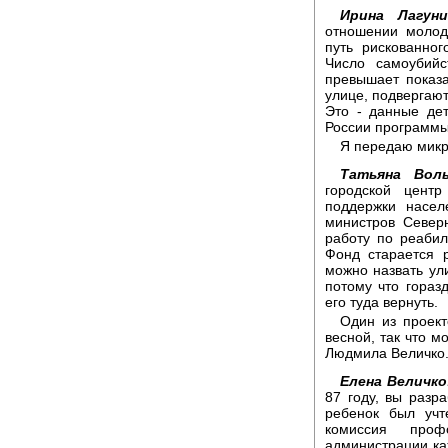
Ирина Лагуни
отношении молод
путь рискованног
Число самоубийс
превышает показ
улице, подвергают
Это - данные де
России программы
Я передаю микр
Татьяна Воль
городской цент
поддержки насел
министров Севе
работу по реабил
Фонд старается 
можно назвать ули
потому что гораз
его туда вернуть.
Один из проек
весной, так что м
Людмила Величко
Елена Величко
87 году, вы разр
ребенок был учт
комиссия проф
администрации каж