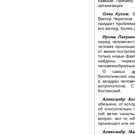
Кавказе. Причину
организации.
Олег Кусов:
Эт
Виктор Черепков.
придает проблема
его взгляд, более
Ирина Лагунин
перед человечест
человек произоше
от жизни построе
только новые факт
найдены перех
человекообразным
О самых дре
биологических на
о загадках челов
антропологов. 
Костинский.
Александр Ко
обезьяне, от кото
об относительно 
той ветке началь
вопрос: вот те о
произошел или не
Александр Ма