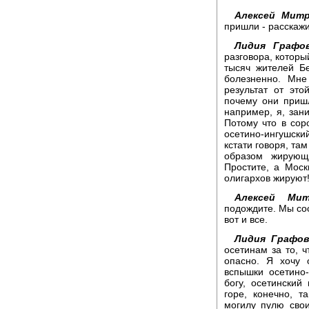
Алексей Митр
пришли - расскажи
Лидия Графов
разговора, который
тысяч жителей Бе
болезненно. Мне
результат от эт
почему они пришл
например, я, зан
Потому что в сор
осетино-ингушски
кстати говоря, та
образом жирующе
Простите, а Моск
олигархов жируют
Алексей Мит
подождите. Мы сос
вот и все.
Лидия Графов
осетинам за то, ч
опасно. Я хочу о
вспышки осетино-
богу, осетинский
горе, конечно, т
могилу пулю свои