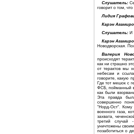
Слушатель:
Се
говорит о том, чт
Лидия Графов
Карэн Агамиро
Слушатель:
И 
Карэн Агамиро
Новодворская. По
Валерия Ново
происходят теракт
как ни страшно эт
от терактов мы х
небесам и ссыла
говорите, какую п
Где тот мешок с г
ФСБ, пойманный в
как были взорван
Эта правда бы
совершенно поня
"Норд-Ост". Кому
военного газа, к
захвата, чеченск
третий случай 
уничтожены своими
позаботиться о д