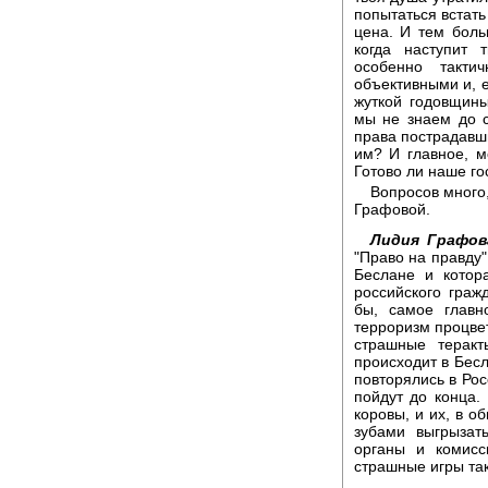
попытаться встать
цена. И тем боль
когда наступит
особенно такт
объективными и, е
жуткой годовщины
мы не знаем до с
права пострадавш
им? И главное, м
Готово ли наше го
Вопросов много,
Графовой.
Лидия Графов
"Право на правду"
Беслане и котора
российского граж
бы, самое главно
терроризм процвет
страшные теракт
происходит в Бесл
повторялись в Рос
пойдут до конца.
коровы, и их, в о
зубами выгрызат
органы и комисс
страшные игры та