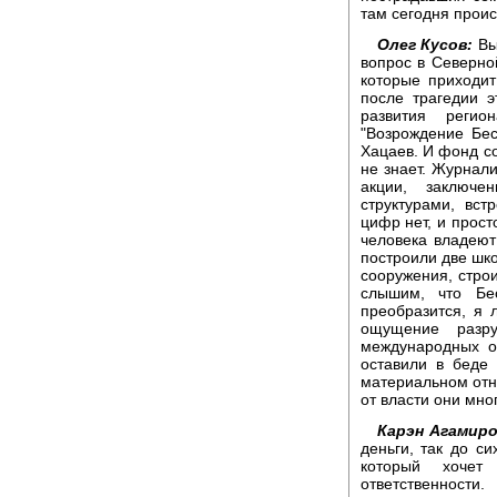
там сегодня прои
Олег Кусов:
Вы 
вопрос в Северно
которые приходит
после трагедии э
развития реги
"Возрождение Бес
Хацаев. И фонд со
не знает. Журнали
акции, заключе
структурами, вст
цифр нет, и прост
человека владеют
построили две шк
сооружения, строи
слышим, что Бе
преобразится, я 
ощущение разру
международных ор
оставили в беде 
материальном отно
от власти они мног
Карэн Агамиро
деньги, так до си
который хочет
ответственности.