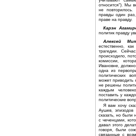
относится"). Мы в
не повторилось.
правды один раз,
праве на правду.
Карэн Агамир
политик правду ув
Алексей Мит
естественно, ка
трагедии. Сейча
происходило, пото
комиссии, кото
Ивановне, должно 
одна из первопр
политических во
может приводить 
не решены полити
каждым человек
поставить у кажд
политические воп
Я вам хочу ска
Аушев, эпизодов
сказать, но были
с чеченцами, кот
давал этого делат
говоря, были со
связанные с возм