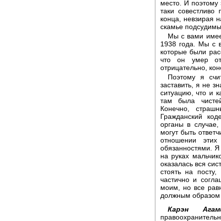
место. И поэтому 
таки совестливо 
конца, невзирая н
скамье подсудимых
Мы с вами имее
1938 года. Мы с в
которые были рас
что он умер от
отрицательно, кон
Поэтому я счи
заставить, я не з
ситуацию, что и к
там была чистей
Конечно, страш
Гражданский код
органы в случае,
могут быть ответч
отношении этих
обязанностями. Я
на руках мальчико
оказалась вся сис
стоять на посту,
частично и согла
моим, но все рав
должным образом 
Карэн Агами
правоохранител