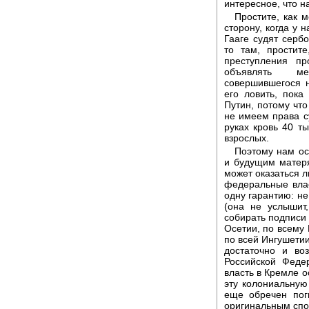
интересное, что на
Простите, как 
сторону, когда у 
Гааге судят серб
то там, простите
преступления п
объявлять ме
совершившегося 
его ловить, пок
Путин, потому чт
не имеем права су
руках кровь 40 т
взрослых.
Поэтому нам ос
и будущим матеря
может оказаться л
федеральные влас
одну гарантию: не
(она не услышит,
собирать подписи 
Осетии, по всему 
по всей Ингушетии
достаточно и во
Российской Феде
власть в Кремле о
эту колониальную 
еще обречен поги
оригинальным спо