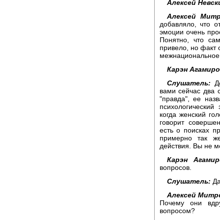
Алексей Невск
Алексей Митр
добавляло, что о
эмоции очень прос
Понятно, что са
привело, но факт 
межнациональное
Карэн Агамиро
Слушатель:
До
вами сейчас два 
"правда", ее наз
психологический 
когда женский го
говорит совершен
есть о поисках п
примерно так же
действия. Вы не мо
Карэн Агамир
вопросов.
Слушатель:
Да
Алексей Митр
Почему они вдр
вопросом?