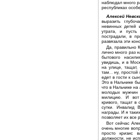
наблюдал много ра
республиках особ
Алексей Невск
выразить глубо
невинных детей 
утрата, и пусть
пострадали, в пр
развязала эти кон
Да, правильно 
лично много раз н
бытового насили
увидишь, и в Мос
на улице, тащат,
там... ну, просто
едет в гости к сы
Это в Нальчике бы
что в Нальчике на
молодых мужчин 
милицию. И вот 
кривого, тащат в 
сутки. Инвалид 
награды. И я таки
позволяет их все р
Вот сейчас Але
очень многие воп
просто кризис 
должности, не ис