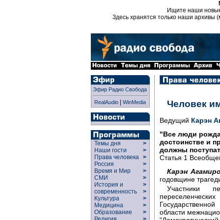
Ищите наши новы
Здесь хранятся только наши архивы (
Эфир Радио Свобода
|
Человек им
RealAudio
WinMedia
Ведущий
Карэн А
"Все люди рожд
достоинстве и п
Темы дня
>
должны поступат
Наши гости
>
Статья 1 Всеобще
Права человека
>
Россия
>
Карэн Агамиро
Время и Мир
>
СМИ
>
годовщине трагеди
История и
>
Участники п
современность
>
переселенческ
Культура
>
Государственно
Медицина
>
области межнацио
Образование
>
Религия
>
"Демократически