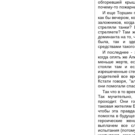
обгоревшей кры
почему-то пожарни
И еще Торшин го
как бы вечером, к
заложников, когд
стреляли танки? 
стреляете? Там ж
доминанта на то, 
была, так и зд
средствами такого
И последнее - 
когда опять же Ал
меньше жертв, ес
стояли там и ес
изрешеченные стен
родителей все вр
Кстати говоря, "
они помогали спас
Так что в то вр
Так мучительно,
проходит. Они г
таковая жителям Б
чтобы эта правд
помогла в будущем
героические же
выплачем все с
испытания (потому
учитывают самы