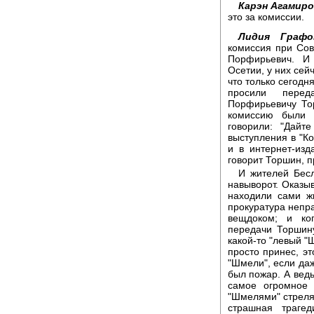
Карэн Агамиро
это за комиссии.
Лидия Графо
комиссия при Сов
Порфирьевич. И
Осетии, у них сейч
что только сегодн
просили перед
Порфирьевичу Тор
комиссию были 
говорили: "Дайт
выступления в "К
и в интернет-изд
говорит Торшин, п
И жителей Бесл
навыворот. Оказы
находили сами жи
прокуратура непр
вещдоком; и ко
передачи Торшину
какой-то "левый "Ш
просто принес, эт
"Шмели", если даж
был пожар. А вед
самое огромное 
"Шмелями" стреля
страшная траге