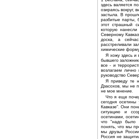
здесь валяется п
озираясь вокруг, 
застыла. В прошл
разбитые парты, 
этот страшный с
которую нанесли
Северному Кавказу
доска, а сейча
расстреливали зал
химические форм
Я хожу здесь и
бывшего заложника
все - и террорис
возлагаем лично 
руководство Север
Я приведу те н
Дзасохов, мы не п
не мое мнение.
Что я еще поче
сегодня осетины 
Кавказе". Они пон
ситуацию и ссо
осетинами, осетин
что "надо было 
понять, что мы пр
мы друзья России
Россия не защитил