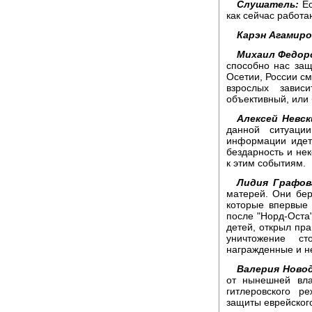
Слушатель:
Ес
как сейчас работа
Карэн Агамиро
Михаил Федор
способно нас защ
Осетии, России см
взрослых завис
объективный, или 
Алексей Невск
данной ситуаци
информации идет 
бездарность и не
к этим событиям.
Лидия Графов
матерей. Они беру
которые впервые 
после "Норд-Оста"
детей, открыл пра
уничтожение с
награжденные и не
Валерия Новод
от нынешней вла
гитлеровского 
защиты еврейского