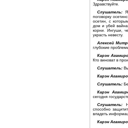
Здравствуйте.
Слушатель:
Я 
поговорку осетин
осетин, с которы
дом и убей вайна
корни. Ингуши, ч
украсть невесту.
Алексей Митр
глубокие проблем
Карэн Агамиро
Кто виноват в пр
Слушатель:
Вы
Карэн Агамиро
Слушатель:
Бе
Карэн Агамир
сегодня государст
Слушатель:
На
способно защитит
владеть информац
Карэн Агамиро