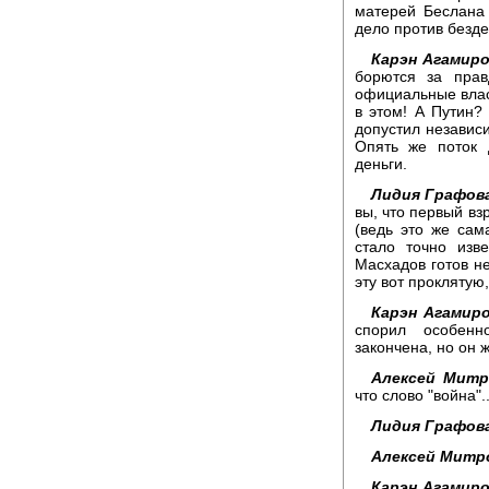
матерей Беслана 
дело против безде
Карэн Агамиро
борются за прав
официальные влас
в этом! А Путин?
допустил независ
Опять же поток 
деньги.
Лидия Графов
вы, что первый вз
(ведь это же сама
стало точно изве
Масхадов готов н
эту вот проклятую
Карэн Агамиро
спорил особенн
закончена, но он 
Алексей Митр
что слово "война".
Лидия Графов
Алексей Митр
Карэн Агамиро