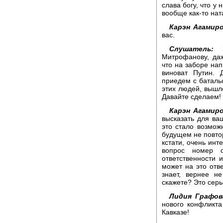
слава богу, что у
вообще как-то нат
Карэн Агамиро
вас.
Слушатель:
Зд
Митрофанову, даж
что на заборе нап
виноват Путин. 
приедем с баталь
этих людей, вышл
Давайте сделаем!
Карэн Агамиро
высказать для ва
это стало возмож
будущем не повто
кстати, очень инт
вопрос номер 
ответственности 
может на это отв
знает, вернее н
скажете? Это сер
Лидия Графов
нового конфликта
Кавказе!