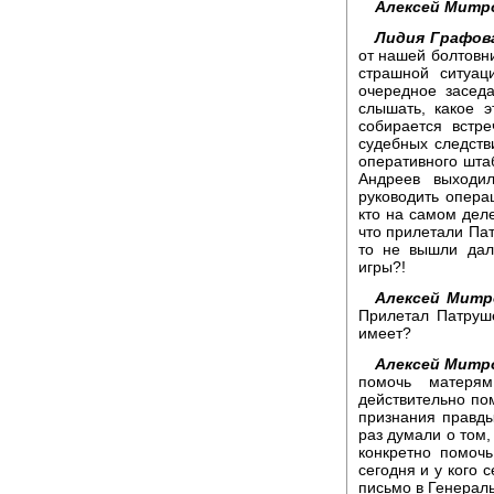
Алексей Митр
Лидия Графов
от нашей болтовн
страшной ситуац
очередное заседа
слышать, какое э
собирается встре
судебных следств
оперативного штаб
Андреев выходи
руководить опера
кто на самом дел
что прилетали Пат
то не вышли дал
игры?!
Алексей Митр
Прилетал Патруше
имеет?
Алексей Митр
помочь матеря
действительно по
признания правды
раз думали о том,
конкретно помочь
сегодня и у кого 
письмо в Генерал