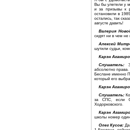
Вы бы улетели у 
и за призывы к р
остановили в 1989
остались, так сказ
августе давить!
Валерия Ново
сидят ни в чем не
Алексей Митр
шутили судьи, ком
Карэн Агамиро
Слушатель:
Зд
абсолютно права. 
Беслане именно Пу
который его выбра
Карэн Агамиро
Слушатель:
Ко
за СПС, если С
Ходорковского.
Карэн Агамиро
школы номер один
Олег Кусов:
Да,
1 Беслана, сейчас