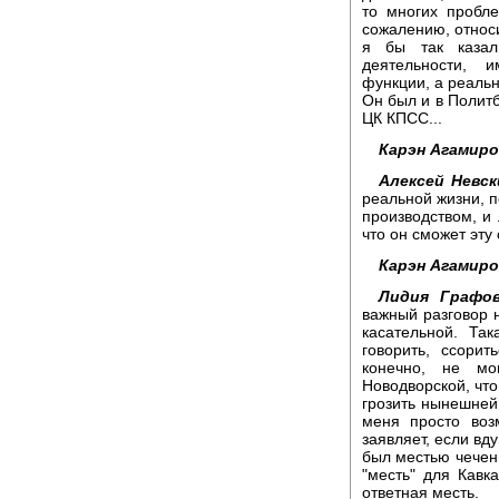
то многих пробле
сожалению, относи
я бы так казал
деятельности, и
функции, а реальн
Он был и в Политб
ЦК КПСС...
Карэн Агамиро
Алексей Невск
реальной жизни, п
производством, и
что он сможет эту
Карэн Агамиро
Лидия Графов
важный разговор 
касательной. Так
говорить, ссорит
конечно, не мо
Новодворской, что
грозить нынешней 
меня просто возм
заявляет, если вд
был местью чечен
"месть" для Кавк
ответная месть.