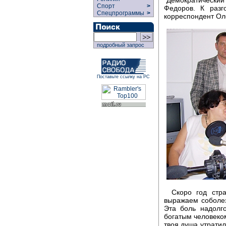
Спорт
>
Федоров. К разг
Спецпрограммы
>
корреспондент Оле
подробный запрос
Поставьте ссылку на РС
Скоро год стр
выражаем соболез
Эта боль надолг
богатым человеком
твоя душа утратил