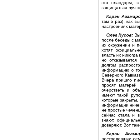
это плацдарм, с
защищаться лучше 
Карэн Агамиро
там 5 раз), как в
настроениях мате
Олег Кусов:
Вы 
после беседы с ма
их окружении и п
хотят официальн
власть их никогда
но отказывается
долгом распростр
информацию о том
Северного Кавказ
Вчера пришло пис
просят матерей 
очерстветь и объ
имеют такой рупо
которые закрыты,
информации ничего
не простые чеченц
сейчас стала и в
знают, официальн
доверяют. Вот так
Карэн Агамир
пострадавших сем