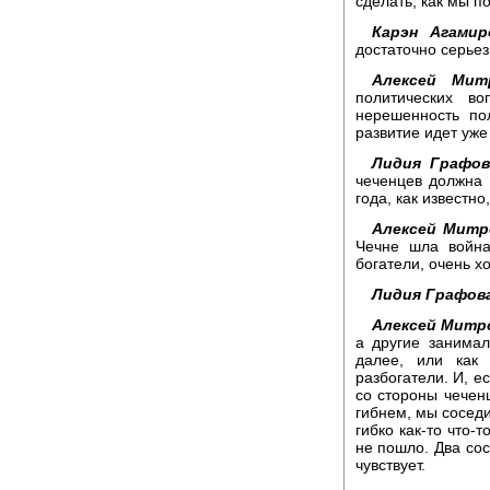
сделать, как мы п
Карэн Агамир
достаточно серьез
Алексей Мит
политических в
нерешенность пол
развитие идет уже
Лидия Графов
чеченцев должна 
года, как известно
Алексей Митр
Чечне шла война
богатели, очень х
Лидия Графов
Алексей Митр
а другие занимал
далее, или как
разбогатели. И, е
со стороны чечен
гибнем, мы соседи
гибко как-то что-
не пошло. Два сос
чувствует.