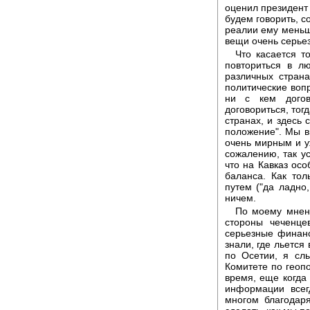
оценил президент 
будем говорить, с
реалии ему меньш
вещи очень серье
Что касается т
повториться в л
различных страна
политические вопр
ни с кем догов
договориться, тог
странах, и здесь с
положение". Мы в
очень мирным и уж
сожалению, так у
что на Кавказ ос
баланса. Как тол
путем ("да ладно
ничем.
По моему мнен
стороны чеченцев
серьезные финанс
знали, где льется
по Осетии, я сл
Комитете по геоп
время, еще когда 
информации всег
многом благодаря