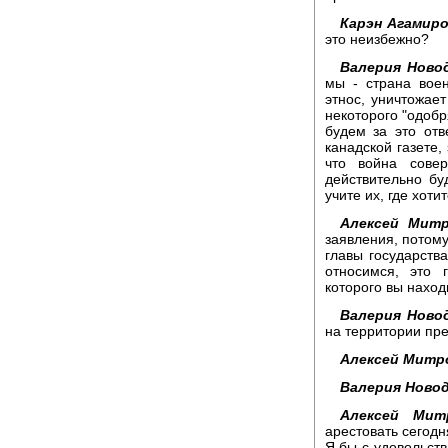
Карэн Агамиро
это неизбежно?
Валерия Новод
мы - страна воен
этнос, уничтожае
некоторого "одобр
будем за это отв
канадской газете,
что война сове
действительно бу
учите их, где хоти
Алексей Митр
заявления, потом
главы государств
относимся, это 
которого вы наход
Валерия Новод
на территории пре
Алексей Митр
Валерия Новод
Алексей Мит
арестовать сегод
Я бы с удовольств