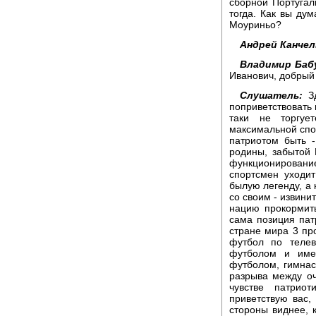
сборной Португал
тогда. Как вы ду
Моуриньо?
Андрей Канчел
Владимир Баб
Иванович, добрый
Слушатель:
Зд
поприветствовать 
таки не торгуе
максимальной спор
патриотом быть 
родины, забытой 
функционировани
спортсмен уходи
былую легенду, а 
со своим - извини
нацию прокормить
сама позиция пат
стране мира 3 пр
футбол по телев
футболом и имет
футболом, гимнас
разрыва между оч
чувстве патрио
приветствую вас,
стороны виднее, к