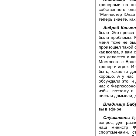
тренерами на по
собственного оп
"Манчестер Юнайт
теперь знаете, как
Андрей Канчел
было. Это пресса 
были проблемы. К
меня тоже не был
произошел такой с
как всегда, я вам 
это делается и ка
Мостового с Ярц
тренер и игрок. И
быть, какие-то д
хорошо. А у нас 
обсуждали это, и 
нас с Фергюссоно
избы, поэтому и
писали домысли, 
Владимир Баб
вы в эфире.
Слушатель:
До
вопрос, для раз
наш министр Фе
спортсменами, с