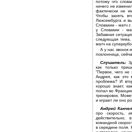
потому что слова
ничего не изменил
фактически не и
Чтобы занять вт
Люксембурга и вы
Словакии - матч с
у Словакии - ма
Забавная ситуация
следующая тема, 
матч на суперкуб
А у нас звонок
поклонница, сейча
Слушатель:
Зд
как только приш
"Первое, чего не 
Андрея, как это
проблема? И вто
хорошо знает, ка
попал во Францию
тренировок. Может
и играет ли оно р
Андрей Канчел
про скорость, 
действительно,
командной скорост
в середине поля.
и старались, коне