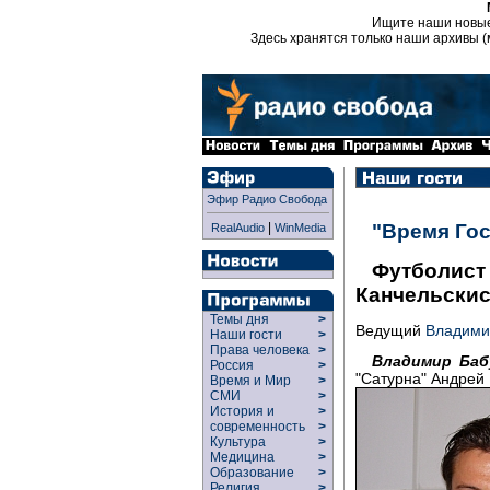
Ищите наши новы
Здесь хранятся только наши архивы (
Эфир Радио Свобода
|
"Время Гос
RealAudio
WinMedia
Футболист
Канчельски
Темы дня
>
Ведущий
Владими
Наши гости
>
Права человека
>
Владимир Баб
Россия
>
"Сатурна" Андрей 
Время и Мир
>
СМИ
>
История и
>
современность
>
Культура
>
Медицина
>
Образование
>
Религия
>