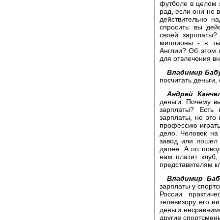
футболе в целом я
рад, если они не 
действительно н
спросить: вы дей
своей зарплаты?
миллионы - в ты
Англии? Об этом 
для отвлечения вн
Владимир Баб
посчитать деньги,
Андрей Канчел
деньги. Почему в
зарплаты? Есть 
зарплаты, но это
профессию играть
дело. Человек на
завод или пошел у
далее. А по пово
нам платит клуб,
представителям к
Владимир Баб
зарплаты у спортс
России практич
телевизору его н
деньги несравним
другие спортсмен