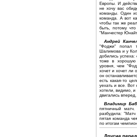
Европы. И действ
не хочу вас обид
команды. Один и
команда. А вот к
чтобы так же реа
быть, потому что
"Манчестер Юнай
Андрей Канчел
"Фоджи" попал 
Шалимова и у Кол
добились успеха: 
тоже в хорошую 
уровня, чем "Фодж
хочет и хочет ли 
он останавливаетс
есть какая-то це
уехать и все. Вот
хотели, видимо, и
двигались вперед,
Владимир Баб
пятничный матч.
разбудила: "Матч
пятая команда че
по итогам чемпион
Другие перед