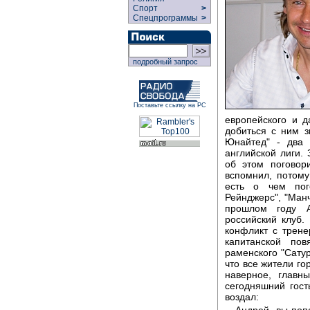
Спорт
>
Спецпрограммы
>
подробный запрос
Поставьте ссылку на РС
европейского и 
добиться с ним з
Юнайтед" - два 
английской лиги.
об этом поговор
вспомнил, потом
есть о чем пого
Рейнджерс", "Манч
прошлом году А
российский клуб.
конфликт с трене
капитанской по
раменского "Сатур
что все жители го
наверное, главн
сегодняшний гост
воздал:
Андрей, вы поп