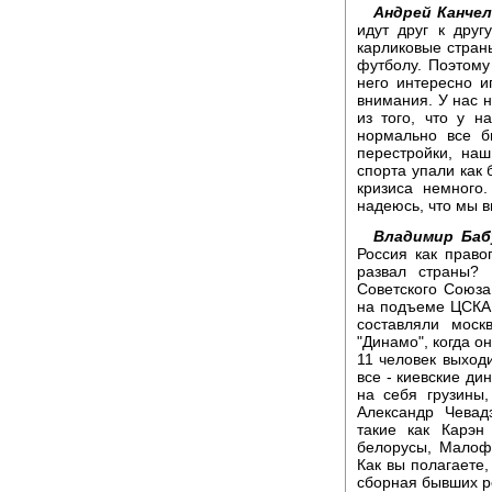
Андрей Канчел
идут друг к друг
карликовые стран
футболу. Поэтому 
него интересно и
внимания. У нас 
из того, что у н
нормально все б
перестройки, на
спорта упали как 
кризиса немного
надеюсь, что мы в
Владимир Баб
Россия как прав
развал страны?
Советского Союза 
на подъеме ЦСКА, 
составляли моск
"Динамо", когда о
11 человек выход
все - киевские д
на себя грузины
Александр Чевад
такие как Карэн
белорусы, Малофе
Как вы полагаете,
сборная бывших р