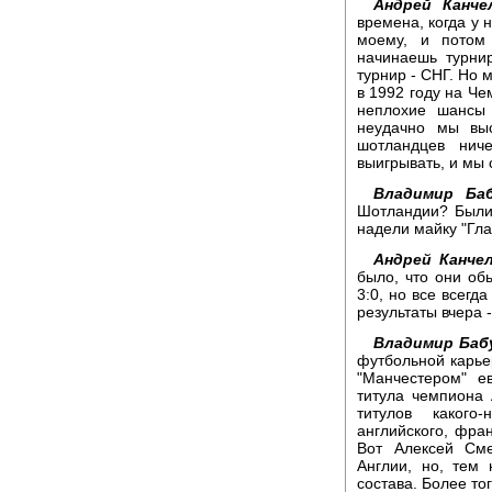
Андрей Канчел
времена, когда у 
моему, и потом
начинаешь турни
турнир - СНГ. Но 
в 1992 году на Че
неплохие шансы 
неудачно мы вы
шотландцев нич
выигрывать, и мы 
Владимир Баб
Шотландии? Были 
надели майку "Гла
Андрей Канчел
было, что они об
3:0, но все всегд
результаты вчера 
Владимир Баб
футбольной карье
"Манчестером" е
титула чемпиона 
титулов какого
английского, фран
Вот Алексей См
Англии, но, тем 
состава. Более тог