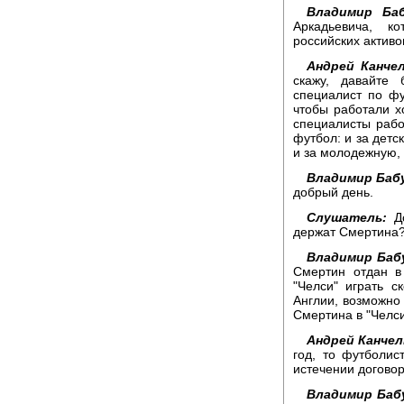
Владимир Баб
Аркадьевича, к
российских активо
Андрей Канчел
скажу, давайте
специалист по ф
чтобы работали х
специалисты рабо
футбол: и за детс
и за молодежную, 
Владимир Баб
добрый день.
Слушатель:
До
держат Смертина?
Владимир Баб
Смертин отдан в
"Челси" играть с
Англии, возможно
Смертина в "Челс
Андрей Канчел
год, то футболис
истечении договор
Владимир Баб