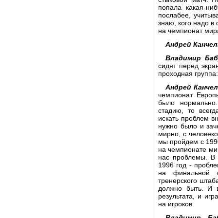
попала какая-ни
послабее, учитыв
знаю, кого надо в
на чемпионат мира
Андрей Канчел
Владимир Баб
сидят перед экран
проходная группа:
Андрей Канчел
чемпионат Европ
было нормально
стадию, то всег
искать проблем вн
нужно было и зач
мирно, с человеко
мы пройдем с 1990
на чемпионате мир
нас проблемы. В
1996 год - пробл
на финальной с
тренерского штаба
должно быть. И в
результата, и игр
на игроков.
Владимир Ба