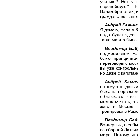
учиться? Нет у 
европейскую? 
Великобритании, и
гражданство - анг
Андрей Канчел
Я думаю, если я б
надо будет здесь
тогда можно было 
Владимир Баб
подмосковном Ра
было принципиал
переговоры с моск
вы уже контрольны
но даже с капитан
Андрей Канче
потому что здесь 
была на первом ме
я бы сказал, что 
можно считать, чт
живу в Москве,
тренировки в Раме
Владимир Баб
Во-первых, о собы
со сборной Латвии
мира. Потому что