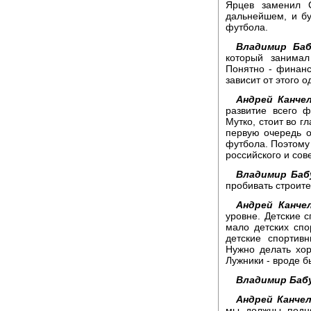
Ярцев заменил 
дальнейшем, и бу
футбола.
Владимир Баб
который занимал
Понятно - финанс
зависит от этого 
Андрей Канчел
развитие всего ф
Мутко, стоит во г
первую очередь о
футбола. Поэтому 
российского и сов
Владимир Баб
пробивать строите
Андрей Канчел
уровне. Детские 
мало детских спо
детские спортив
Нужно делать хор
Лужники - вроде б
Владимир Баб
Андрей Канчел
мы должны подня