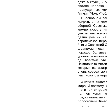
даже в клубе, и о
вполне неплохо,
пропущенных мяч
Англии "Челси" об
В основном ва
сыграть и на че
сборной Советск
можно сказать, ч
учесть, что всег
давно уже ни на
европейское перв
был и Советский С
французы, чехи, 
Гораздо большее
уровне, поэтому я
да, все-таки эт
Чемпионата Англии
который вы выигр
очень серьезные 
чемпионатом мир
Андрей Канчел
мира. И поэтому, 
что в той ситуац
на чемпионат м
представителя
Колосковым Вячес