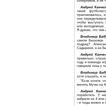
соперников, и не т
Андрей Канчел
такой футболи
практиковалось, 
они переделывали
чтобы выступать
или молодежную. 
Я думаю, что там 
Владимир Баб
самом Бышовце, 
подряд? Алекса
Садырина, а не Б
Андрей Канчел
правильно, слуша
году и команда иг
говорили пока о то
Владимир Баб
хотя слышать, а н
"Если хотите, ч
менять Мутко на А
Андрей Канче
поработать. У не
избрали на 4 или 
- и тогда можно и