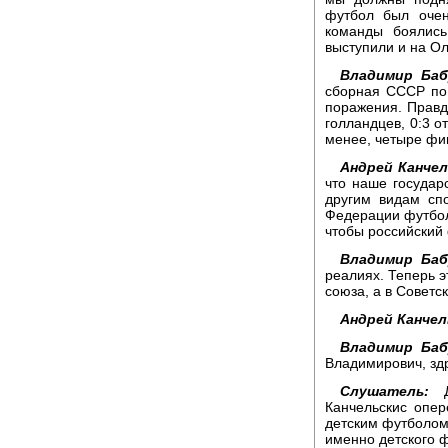
футбол был очен
команды боялись
выступили и на О
Владимир Баб
сборная СССР по
поражения. Правд
голландцев, 0:3 о
менее, четыре фин
Андрей Канчел
что наше государ
другим видам спо
Федерации футбола
чтобы российский
Владимир Баб
реалиях. Теперь э
союза, а в Совет
Андрей Канчел
Владимир Баб
Владимирович, здр
Слушатель:
До
Канчельскис опер
детским футболом.
именно детского ф