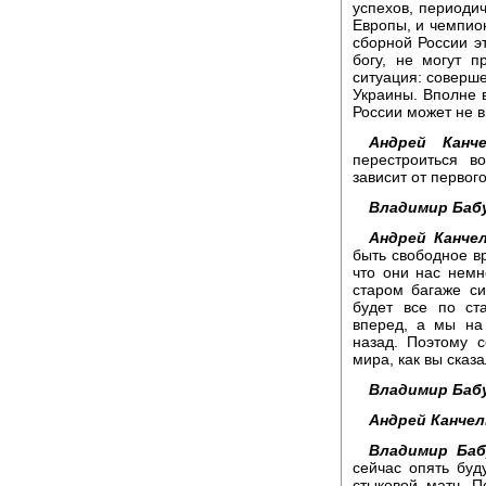
успехов, периоди
Европы, и чемпион
сборной России эт
богу, не могут п
ситуация: соверше
Украины. Вполне в
России может не в
Андрей Канче
перестроиться в
зависит от первог
Владимир Баб
Андрей Канчел
быть свободное вр
что они нас нем
старом багаже с
будет все по ст
вперед, а мы на
назад. Поэтому 
мира, как вы сказа
Владимир Баб
Андрей Канчел
Владимир Баб
сейчас опять буд
стыковой матч. П