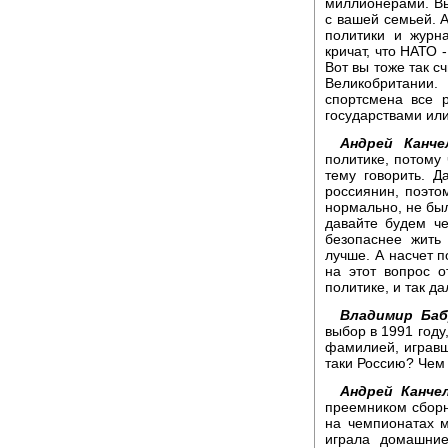
миллионерами. Вы
с вашей семьей. 
политики и журн
кричат, что НАТО 
Вот вы тоже так с
Великобритании
спортсмена все 
государствами или
Андрей Канче
политике, потому 
тему говорить. Д
россиянин, поэто
нормально, не был
давайте будем че
безопаснее жить
лучше. А насчет п
на этот вопрос о
политике, и так да
Владимир Баб
выбор в 1991 году
фамилией, игравш
таки Россию? Чем
Андрей Канчел
преемником сборн
на чемпионатах м
играла домашние