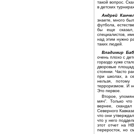
такой вопрос. Ска
в детских турнира
Андрей Канчел
знаете, много был
футбола, естестве
бы еще сказал
специалистов, им
над этим нужно ра
таких людей.
Владимир Баб
очень плохо с де
гораздо хуже стал
дворовые площад
стоянки. Часто р
при школах, а с
нельзя, потому
терроризмом. И не
Это первое.
Второе, упомя
мяч". Только чт
вернее, сканда
Северного Кавказа
что они утверждали
что у него поддел
этот отчет на Н
переросток, но с