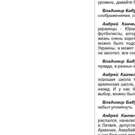
уровень, давайте 
Владимир Баб
соображениями, с
Андрей Канче
украинцы - Юра
футболисты, кот
жизнь очень корот
можно было подо
Украины, а может 
не захотел, все с
Владимир Баб
правда, в разных 
Андрей Канчел
хорошая школа 
армянская школа, 
назад. И у нас 
выбор, можно был
Владимир Баб
забыл упомянуть.
Андрей Канчел
распался, началис
и Латвия, допусти
Армении, Азербайд
у них большие про