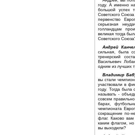
году. А именно на
большой успех т
Советского Союза
первенство Евр
серьезная неуд
голландцам прои
великая тогда был
Советского Союза
Андрей Канчел
сильная, была с
тренерский сос
Васильевич Лоба
одним из лучших т
Владимир Баб
вы стали чемпион
участвовали в фи
году. Тогда была 
называть - объед
совсем правильно.
барах, футбольн
чемпионата Европ
сокращение по-н
флаг. Каково ва
каким флагом, но
вы выходили?