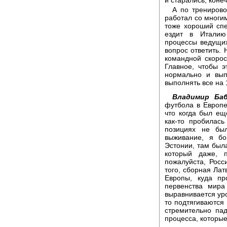
А по тренирово
работал со многи
тоже хороший спец
ездит в Италию
процессы ведущих
вопрос ответить.
командной скорос
Главное, чтобы 
нормально и вып
выполнять все на 1
Владимир Баб
футбола в Европе
что когда был ещ
как-то пробилас
позициях не бы
выживание, я бо
Эстонии, там была
который даже, 
пожалуйста, Росс
того, сборная Ла
Европы, куда пр
первенства мира
выравнивается ур
то подтягиваются
стремительно па
процесса, которые