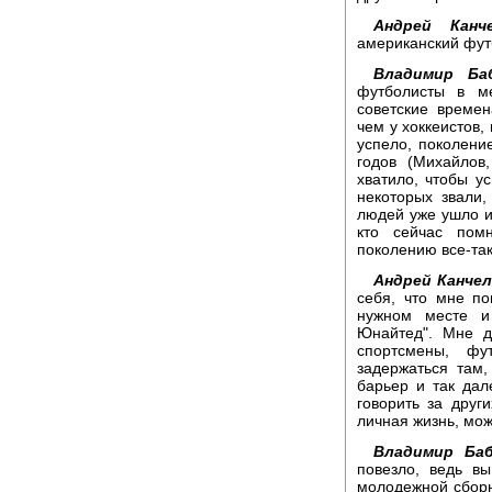
Андрей Канче
американский футб
Владимир Баб
футболисты в ме
советские време
чем у хоккеистов,
успело, поколение
годов (Михайлов
хватило, чтобы ус
некоторых звали,
людей уже ушло из
кто сейчас пом
поколению все-та
Андрей Канчел
себя, что мне по
нужном месте и
Юнайтед". Мне д
спортсмены, фу
задержаться там,
барьер и так дал
говорить за друг
личная жизнь, мож
Владимир Баб
повезло, ведь вы
молодежной сборн