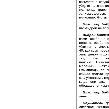
возьмите и созда
уйдете на спорти
же, концентриру
занимающегося,
внимание. Что вы 
Владимир Баб
что Андрей не тол
Андрей Канчел
вами, особенно 
пенсию, особенно
уйти на пенсию, к
40, как кому пове
этим делом и хоч
так, чтобы пра
пенсию. Я счита
маленький шажок
Олимпиады, пенси
сейчас палата п
заслуженным людя
когда они закон
обращают внимани
Владимир Баб
день.
Слушатель:
До
литовцам. Честное