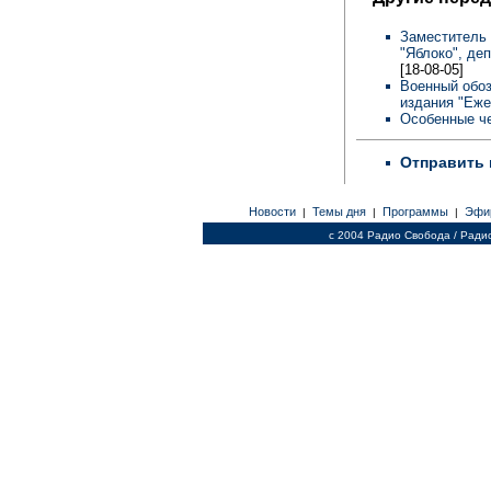
Заместитель 
"Яблоко", де
[18-08-05]
Военный обоз
издания "Еж
Особенные че
Отправить 
Новости
Темы дня
Программы
Эфи
|
|
|
c 2004 Радио Свобода / Ради