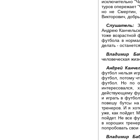
исключительно "Ча
туров опережает "
но не Смертин, 
Викторович, добры
Слушатель:
Зд
Андрею Канчельск
тоже возрастной ф
футбола в норма
делать - останетс
Владимир Баб
человеческая жизн
Андрей Канчел
футбол нельзя игр
футбол, потому чт
футбол. Но по о
интересовался, 
действующему фут
и играть в футбол
повешу бутсы на
тренеров. И я хо
уже, как пойдет. 
пойдет. Не все фу
в хороших тренер
попробовать свои 
Владимир Баб