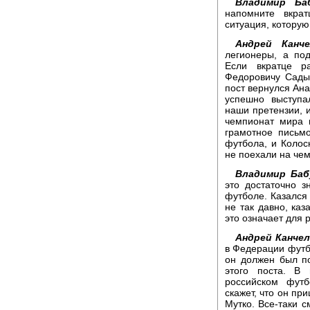
Владимир Баб
напомните вкра
ситуация, которую
Андрей Канче
легионеры, а по
Если вкратце р
Федоровичу Садыр
пост вернулся Ан
успешно выступа
наши претензии, и
чемпионат мира 
грамотное письм
футбола, и Колоск
не поехали на че
Владимир Баб
это достаточно 
футболе. Казался
не так давно, каз
это означает для 
Андрей Канчел
в Федерации футбо
он должен был по
этого поста. В
российском футб
скажет, что он пр
Мутко. Все-таки 