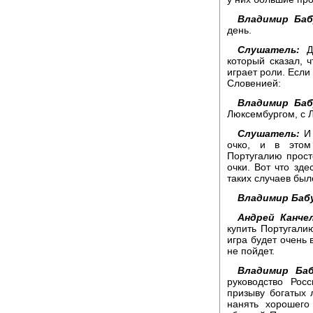
Владимир Баб
день.
Слушатель:
До
который сказал, 
играет роли. Если
Словенией:
Владимир Баб
Люксембургом, с 
Слушатель:
И 
очко, и в этом
Португалию прост
очки. Вот что зде
таких случаев был
Владимир Баб
Андрей Канчел
купить Португалию
игра будет очень 
не пойдет.
Владимир Баб
руководство Рос
призыву богатых 
нанять хорошего