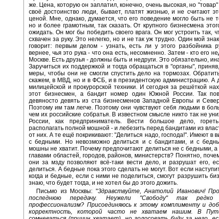
же. Цена, которую он заплатил, конечно, очень высокая, но "товар" 
своё достоинство люди, бывает, платят жизнью, и не считают э
ценой. Мне, однако, думается, что его поведение могло быть не т
но и более грамотным, так сказать. От крупного бизнесмена это
ожидать. Он мог бы победить своего врага. Он мог устроить так, 
схвачен за руку. Это нелегко, но и не так уж трудно. Один мой зн
говорит: первым делом - узнать, есть ли у этого разбойника р
вернее, чья это рука - что она есть, несомненно. Затем - кто его не
Москве. Есть друзья - должны быть и недруги. Это обязательно, ин
Заручиться их поддержкой и тогда обращаться в "органы", приняв,
меры, чтобы они не смогли спустить дело на тормозах. Обратить
скажем, в МВД, но и в ФСБ, и в президентскую администрацию. А 
милицейской и прокурорской техники. И сегодня за решёткой на
этот бизнесмен, а бандит номер один Южной России. Так по
девяносто девять из ста бизнесменов Западной Европы и Севе
Поэтому им там легче. Поэтому они чувствуют себя людьми в бол
чем их российские собратья. В известном смысле никто так не уни
России, как предприниматель. Вести большое дело, горет
располагать полной мошной - и лебезить перед бандитами из власт
от них. А те ещё покрикивают: "Делиться надо, господа!". Имеют в в
с бедными. Но невозможно делиться и с бандитами, и с бедны
мошны не хватит. Почему предпочитают делиться не с бедными, а 
главами областей, городов, районов, министерств? Понятно, почем
они за мзду позволяют всё-таки вести дело, и разрушат его, е
делиться. А бедные пока этого сделать не могут. Вот если наступи
когда и бедные, если с ними не поделиться, смогут разрушить бизн
знаю, что будет тогда, и не хотел бы до этого дожить.
Письмо из Москвы: "
Здравствуйте, Анатолий Иванович! Пр
последнюю передачу. Неужели "Свободу" так редко
профессионализм? Присоединяюсь к этому комплименту и доб
корректность, которой часто не хватаем нашим. В Пут
сомневаться (причин хватает), но голосовать буду за него, е