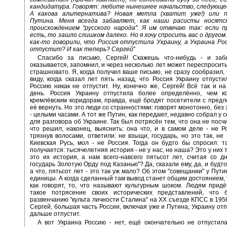
кандидатура. Говорят: любите нынешнее начальство, следующе
А какова альтернатива? Новая метла (хватит уже!) или 
Путина. Меня всегда забавляет, как наши расисты носятс
происхождением "русского народа". Я им отвечаю так: если п
есть, то зашло слишком далеко. Но я хочу спросить вас о другом
как-то говорили, что Россия отпустила Украину, а Украина Ро
отпустит? И как теперь? Сергей
"
Спасибо за письмо, Сергей! Скажешь что-нибудь - и забы
оказывается, запомнил, и через несколько лет может переспросить
страшновато. Я, когда получил ваше письмо, не сразу сообразил, 
виду, когда сказал лет пять назад, что Россия Украину отпусти
Россию никак не отпустит. Ну, конечно же, Сергей! Всё так и н
день. Россия Украину отпустила более определённо, чем ко
кремлёвским коридорам, правда, ещё бродят посетители с предл
её вернуть. Но это люди со странностями: говорят монотонно, без 
- целыми часами. А тот же Путин, как передают, недавно собрал у 
для разговора об Украине. Так был потрясён тем, что она не посч
что решил, наконец, выяснить: она что, и в самом деле - не Р
тряхнув волосами, ответили: не взыщи, государь, но это так, не 
Киевская Русь, мол - не Россия. Тогда он будто бы спросил: т
получается: тысячелетняя история - не у нас, не наша? Это у них
это их история, а нам всего-навсего пятьсот лет, считая со дн
государь Золотую Орду под Казанью"? Да, сказали ему, да, и будт
а что, пятьсот лет - это так уж мало? Об этом "совещании" у Пут
единицы. А когда сделанный там вывод станет общим достоянием, 
как говорят, то, что называют культурным шоком. Людям прид
такое потрясение своих исторических представлений, что 
развенчанию "культа личности Сталина" на ХХ съезде КПСС в 1956 
Сергей, большая часть России, включая уже и Путина, Украину отп
дальше отпустит.
А вот Украина Россию - нет, ещё окончательно не отпустил