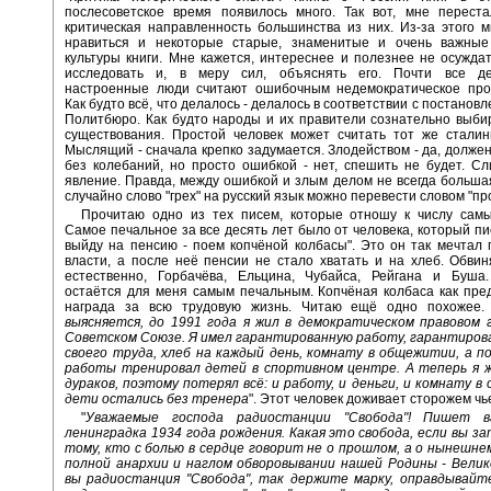
послесоветское время появилось много. Так вот, мне переста
критическая направленность большинства из них. Из-за этого 
нравиться и некоторые старые, знаменитые и очень важные
культуры книги. Мне кажется, интереснее и полезнее не осужда
исследовать и, в меру сил, объяснять его. Почти все де
настроенные люди считают ошибочным недемократическое про
Как будто всё, что делалось - делалось в соответствии с постанов
Политбюро. Как будто народы и их правители сознательно выб
существования. Простой человек может считать тот же сталин
Мыслящий - сначала крепко задумается. Злодейством - да, должен 
без колебаний, но просто ошибкой - нет, спешить не будет. С
явление. Правда, между ошибкой и злым делом не всегда больша
случайно слово "грех" на русский язык можно перевести словом "пр
Прочитаю одно из тех писем, которые отношу к числу самы
Самое печальное за все десять лет было от человека, который пис
выйду на пенсию - поем копчёной колбасы". Это он так мечтал 
власти, а после неё пенсии не стало хватать и на хлеб. Обвин
естественно, Горбачёва, Ельцина, Чубайса, Рейгана и Буша
остаётся для меня самым печальным. Копчёная колбаса как пре
награда за всю трудовую жизнь. Читаю ещё одно похожее.
выясняется, до 1991 года я жил в демократическом правовом 
Советском Союзе. Я имел гарантированную работу, гарантиров
своего труда, хлеб на каждый день, комнату в общежитии, а п
работы тренировал детей в спортивном центре. А теперь я ж
дураков, поэтому потерял всё: и работу, и деньги, и комнату в
дети остались без тренера
". Этот человек доживает сторожем чь
"
Уважаемые господа радиостанции "Свобода"! Пишет в
ленинградка 1934 года рождения. Какая это свобода, если вы 
тому, кто с болью в сердце говорит не о прошлом, а о нынешне
полной анархии и наглом обворовывании нашей Родины - Велик
вы радиостанция "Свобода", так держите марку, оправдывайте