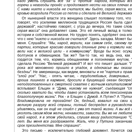
надо уметь слушать все "за" и "против" народа, который вс
горечи и невзгоды пронёс и продолжает нести на своих плечах в
С нами никто и никогда не считался, мы быдло, серая масса, 
кровью возродила Россию из пепла и сделала её Великой державо
От нынешней власти эта женщина слышит половину того, что
говорят, что усилиями миллионов трудящихся Россия была сде
державой", настойчиво говорят, с утра до вечера. Но такие слова
серая масса
" она добавляет сама. Это её личный вклад в толк
истории и собственной жизни. Но трудно понять, одобряет она или
что с нею "
никто и никогда не считался
". Здесь загадка. Может бы
меня. Слушайте: "
Мы, народ, верили, как самим себе, своему п
партии, которые красиво говорили длинные речи и кормили на
вели нас к великой цели - к коммунизму
". Вроде бы ясно: осуж
болтунов и обманщиков. Так же? Так-то так, но ведь она, ка
гордится тем, что, кормясь обещаниями и погоняемая кнутом, 
сделала Россию "Великой державой"! И вот что пишет дальше: "
рока всё мгновенно пришло в упадок, в одночасье мы оказа
бездны
". Не американцы, как видим, виноваты и не "
партия и пра
"
злой рок
". "
Нас
, - опять читаю, -
трудолюбивых, доверчивых, 
гроша лишнего в кармане, бросили в бушующий океан беспред
неподготовленных к смертной схватке с волчьим капитализмом
всплывают Ельцин и "
Дума, никому не нужная", съедающая "с
сколько хватило бы, чтобы давно установить всем пенсионера
благополучную жизнь
". Рок - и Ельцин с Думой. А Путин? А "
Пути
Владимировича не трогайте! Он, бедный, взвалил на свои х
великую разруху всей страны, полный беспредел в руководств
удивляюсь, как он ещё не сошёл с ума от такой жизни. А вы всё
уколоть своим ядом желчи, ненависти, зависти. Вы же не любите
свой народ, я в этом убедилась, слушая вашу радиостанцию "
лет. Вы меня все раздражаете. Жаль, что у Путина заканчив
срок президентства. Мне страшно
".
Это письмо - исключительно глубокий документ. Хочется ска