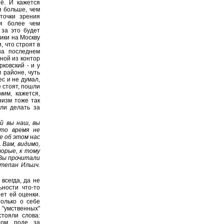
ё. И кажется
я больше, чем
 точки зрения
ся более чем
 за это будет
ники на Москву
 что строят в
на последнем
ной из контор
ковский - и у
 районе, чуть
с и не думал,
е стоят, пошли
им, кажется,
низм тоже так
кли делать за
й вы наш, вы
это время не
е об этом нас
 Вам, видимо,
торые, к тому
 Вы прочитали
Степан Ильич.
всегда, да не
ности что-то
ет ей оценки.
только о себе
 "умственных"
стояли слова:
этом роде за