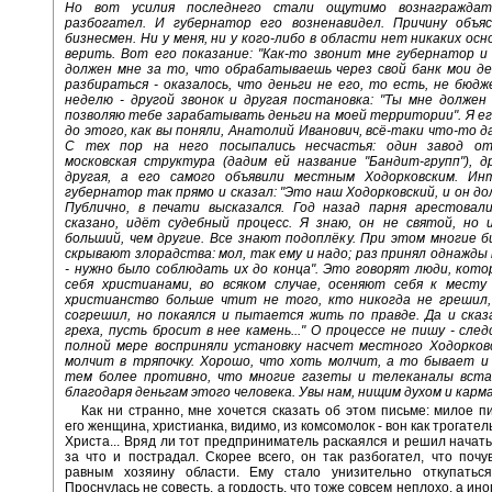
Но вот усилия последнего стали ощутимо вознаграждать
разбогател. И губернатор его возненавидел. Причину объя
бизнесмен. Ни у меня, ни у кого-либо в области нет никаких осн
верить. Вот его показание: "Как-то звонит мне губернатор и
должен мне за то, что обрабатываешь через свой банк мои де
разбираться - оказалось, что деньги не его, то есть, не бюд
неделю - другой звонок и другая постановка: "Ты мне должен
позволяю тебе зарабатывать деньги на моей территории". Я его
до этого, как вы поняли, Анатолий Иванович, всё-таки что-то да
С тех пор на него посыпались несчастья: один завод от
московская структура (дадим ей название "Бандит-групп"), д
другая, а его самого объявили местным Ходорковским. Ин
губернатор так прямо и сказал: "Это наш Ходорковский, и он до
Публично, в печати высказался. Год назад парня арестовали,
сказано, идёт судебный процесс. Я знаю, он не святой, но 
больший, чем другие. Все знают подоплёку. При этом многие 
скрывают злорадства: мол, так ему и надо; раз принял однажды
- нужно было соблюдать их до конца". Это говорят люди, кот
себя христианами, во всяком случае, осеняют себя к месту
христианство больше чтит не того, кто никогда не грешил,
согрешил, но покаялся и пытается жить по правде. Да и сказ
греха, пусть бросит в нее камень..." О процессе не пишу - след
полной мере восприняли установку насчет местного Ходорковс
молчит в тряпочку. Хорошо, что хоть молчит, а то бывает и 
тем более противно, что многие газеты и телеканалы вста
благодаря деньгам этого человека. Увы нам, нищим духом и карм
Как ни странно, мне хочется сказать об этом письме: милое п
его женщина, христианка, видимо, из комсомолок - вон как трогате
Христа... Вряд ли тот предприниматель раскаялся и решил начать
за что и пострадал. Скорее всего, он так разбогател, что почу
равным хозяину области. Ему стало унизительно откупаться
Проснулась не совесть, а гордость, что тоже совсем неплохо, а иног