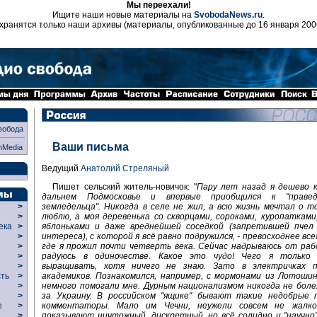
Мы переехали!
Ищите наши новые материалы на
SvobodaNews.ru
.
хранятся только наши архивы (материалы, опубликованные до 16 января 200
вобода
Ваши письма
nMedia
Ведущий
Анатолий Стреляный
Пишет сельский житель-новичок: "
Пару лет назад я дешево к
дальнем Подмосковье и впервые приобщился к "праве
земледельца". Никогда в селе не жил, а всю жизнь мечтал о т
>
люблю, а моя деревенька со скворцами, сороками, куропатками
>
яблоньками и даже вреднейшей соседкой (запретившей пчел 
века
>
интереса), с которой я всё равно подружился, - превосходнее все
>
где я прожил почти четверть века. Сейчас надрываюсь от раб
р
>
радуюсь в одиночестве. Какое это чудо! Чего я только
>
выращивать, хотя ничего не знаю. Зато в электричках п
>
академиков. Познакомился, например, с мормонами из Лотошин
сть
>
немного помогали мне. Дурным национализмом никогда не боле
>
за Украину. В российском "ящике" бывают такие недобрые 
>
комментаторы. Мало им Чечни, неужели совсем не жалк
ие
>
показывают ничтожный, дискретный, но всё солидно и "научно
>