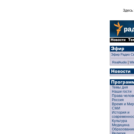
Здесь 
Эфир Радио С
|
RealAudio
Wi
Темы дня
Наши гости
Права чело
Россия
Время и Ми
СМИ
История и
современно
Культура
Медицина
Образован
Религия