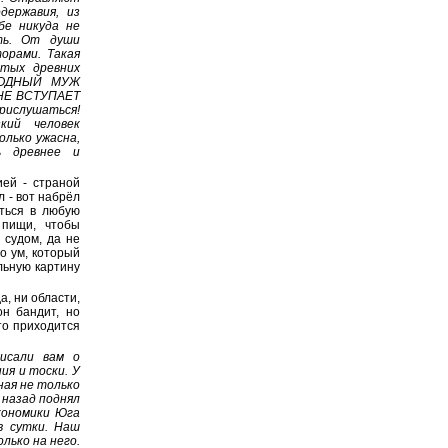
державия, из
бе никуда не
ть. От души
орами. Такая
ытых древних
ОРОДНЫЙ МУЖ
НЕ ВСТУПАЕТ
слушаться!
кий человек
олько ужасна,
ь древнее и
ией - страной
л - вот набрёл
иться в любую
 пищи, чтобы
 судом, да не
то ум, который
ельную картину
а, ни области,
он бандит, но
что приходится
исали вам о
ия и тоски. У
ная не только
 назад поднял
кономики Юга
в сутки. Наш
лько на него.