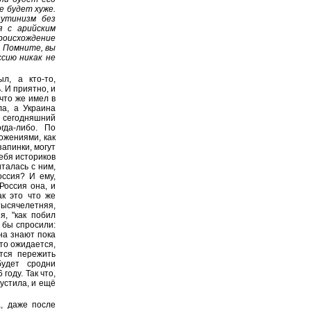
е будет хуже.
путинизм без
я с арийским
роисхождение
. Помните, вы
ссию никак не
л, а кто-то,
. И приятно, и
что же имел в
ла, а Украина
а сегодняшний
гда-либо. По
ожениями, как
запинки, могут
себя историков
италась с ним,
оссия? И ему,
Россия она, и
ак это что же
 тысячелетняя,
я, "как побил
о бы спросили:
ина знают пока
то ожидается,
ётся пережить
будет сродни
году. Так что,
устила, и ещё
а, даже после