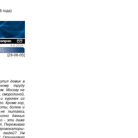
6 года)
8.8.2026
[29-08-05]
упил домик в
дному труду
ом. Москву не
, смородиной,
и курочек из
го. Кроме гор,
оты, болею и
 не пытаюсь
олно дачных
о - эти даже
л. Переживаю
провокаторы-
о людей? Ум
". Отравляют