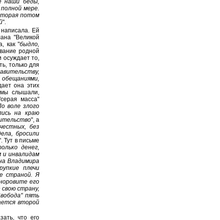
е наши беды,
 полной мере.
которая потом
й
".
 написала. Ей
лана "Великой
, как "
быдло,
ование родной
 осуждает то,
ть, только для
равительству,
с обещаниями,
дает она этих
к мы слышали,
"серая масса"
По воле злого
лись на краю
вительство
", а
честных, без
ела, бросили
". Тут в письме
только денег,
м и инвалидам
на Владимира
рупкие плечи
е страной. Я
 норовите его
 свою страну,
Свобода" пять
ается второй
зать, что его