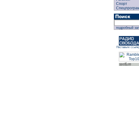
Спорт
Спецпрогра
подробный за
Поставьте ссылк