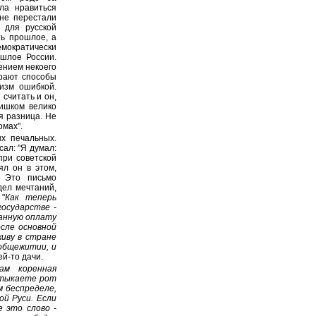
ла нравиться
мне перестали
 для русской
ть прошлое, а
мократически
шлое России.
лением некоего
ирают способы
изм ошибкой.
считать и он,
лишком велико
я разница. Не
омах".
х печальных.
ал: "Я думал:
при советской
ял он в этом,
. Это письмо
дел мечтаний,
 "
Как теперь
государстве -
анную оплату
осле основной
иву в стране
 общежитии, и
ей-то дачи.
ам коренная
затыкаете рот
м беспределе,
ой Руси. Если
 это слово -