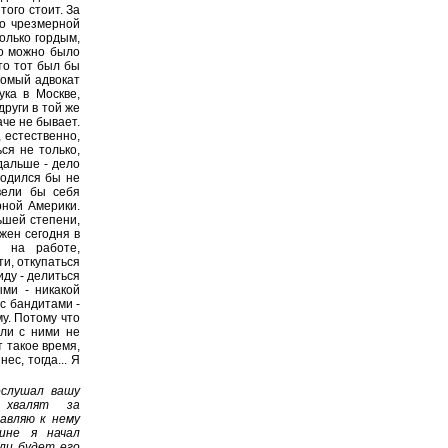
того стоит. За
то чрезмерной
олько гордым,
го можно было
что тот был бы
акомый адвокат
ука в Москве,
други в той же
аче не бывает.
 естественно,
ся не только,
дальше - дело
ходился бы не
вели бы себя
рной Америки.
ьшей степени,
жен сегодня в
ь на работе,
и, откупаться
иду - делиться
ми - никакой
с бандитами -
у. Потому что
сли с ними не
т такое время,
ес, тогда... Я
ослушал вашу
 хвалят за
авляю к нему
ине я начал
сли будет его