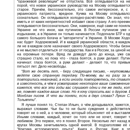
"оранжевой революции" не отпустила. Всё оглядывается на не
порой, что новое украинское руководство на Москву оглядываетс
старое. Причём, бессознательно, это самое интересное, и, с
украинского патриота, вредное. Кучма на Москву оглядывал
сознательно. Он оглядывался холодно-расчётливо. Он знал, что
иметь и от каких неприятностей избавит свою страну. А его преем
оглядываются бессознательно. Они, наверное, ещё сами не поняли,
Украине не что иное, как путинизм. В России путинизм уже 
издыхании, а в Украине он только начинается. Подогнали БТР к од
самого большого богача и "авторитета" в Украине. В Москве Ходор
нас будет Ходорковский. И в каждой украинской области, в каждом
ли не в каждом селе назначают своего Ходорковского. Чтобы бизне
и не мыслил отделиться от государства. Как и в России, за ценой н
на огромные потери. Вряд ли доведут дело до конца, уже сам
страшно стало, но пока что - глаза боятся, а руки делают. Пути
начинал: глаза боятся, а руки делают - делают то, что привы
пятьсот лет. Дело несвободы.
"
Вот же десять лет,
- беру следующее письмо, -
неутомимы
ведёте свою странную передачу. По-моему, вы ни разу за 
повторились невзначай, а если иногда повторяетесь, то ставит
в известность, в чём я усматриваю некоторое ваше самомнение.
кажется, что все эти годы вас слушают одни и те же люди, ко
же, помнят каждое ваше слово. Но я хочу спросить вас о другом.
Монблан писем. И что вы поняли, если в двух словах? Лукин 
Тольятти
".
Я лучше понял то, Степан Ильич, о чём догадывался, кажется, 
выражал словами. Чьи бы то ни было суждения о действитель
говорят не о ней, а о человеке, который объясняет её и выставля
Иными словами, каждый, хочет он того или не хочет, говорит 
любимом. Это первое, что я понял. Второе. Несколько лет назад в
кругах Москвы зачитывались одной книгой. В подзаголовке её 
"Критика исторического опыта". Книга о России. Книг в 