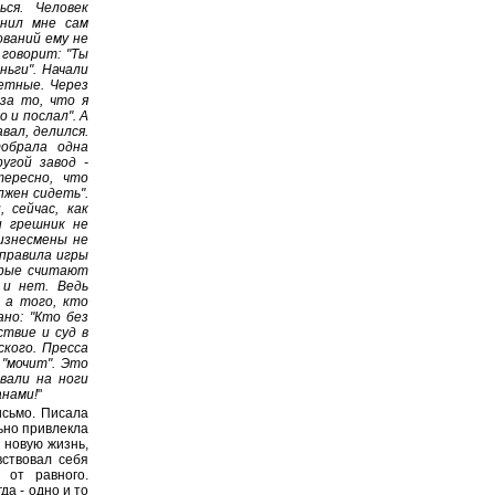
ся. Человек
снил мне сам
ований ему не
 говорит: "Ты
ньги". Начали
жетные. Через
 за то, что я
 и послал". А
вал, делился.
обрала одна
ругой завод -
тересно, что
лжен сидеть".
 сейчас, как
и грешник не
бизнесмены не
 правила игры
орые считают
 и нет. Ведь
 а того, кто
ано: "Кто без
ствие и суд в
кого. Пресса
"мочит". Это
вали на ноги
анами!
"
исьмо. Писала
льно привлекла
 новую жизнь,
вствовал себя
 от равного.
да - одно и то