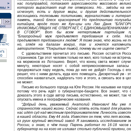
нас полуправдой, потакают агрессивности массового велико
>
которого вырастают ещё те отморозки. Но... звёзды на не
ммы
>
исчезнут, есть и другие миры, и другая действительнос
восхищаюсь толковыми политиками, журналистами и литерат
память, такой блеск красноречия! Но предпочитаю полузаб
китайцев, вроде того же Кун-цзы или Лао Даня. "БЛАГ
прос
ИНАКОМЫСЛЯЩИХ НЕ ОТВЕРГАЕТ, С ЕДИНОМЫШЛЕННИКАМИ 
В СГОВОР". Вот бы всем нетерпимым партийцам при
"Благородный муж предъявляет требования к себе. Низ
предъявляет требования к людям". Я тоже знаю, что жизнь не т
но, глядя на балаган вокруг, так и хочется напомнит
у на РС
авторитетное: "Покрытые тьмой, почему вы не ищете света?
"
С удовольствием прочитал это письмо. Россия остаётся Росс
странников. Где этот человек только ни жил, кого только ни встреча
на мормонов из Лотошино. Верят, что конец света может случ
минуту, некоторые носят с собой неприкосновенные запасы
продержаться пару недель, пока до них не дойдёт Господь с его
решит, что с ними делать, куда кого помещать. Дискретный ум - э
способен нахвататься, надёргать того и этого, а связать все в ц
не может.
Письмо из большого города на Юге России. Не называю ни город
потому что речь идёт о губернаторе-бандите. Все знают, что 
доказать этого в суде автор письма, естественно, не может, так 
опускать имена и географические названия.
"
Добрый день, уважаемый Анатолий Иванович! Мы уже п
странностях нашей жизни. Сейчас опять есть повод для удивлен
нас идёт суд над местным предпринимателем. Личность извест
в нашей области. Ему 44 года. Известен он тем, что лет восемь
из руин крупный местный завод. Я занимаюсь исследованием э
России, и знаю, о чём пишу. Парень работал по 16-18 часов 
губернатор ни на кого не изливал столько публичной приязни, ско