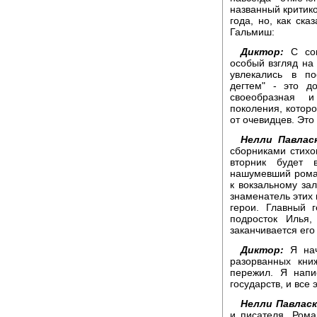
названный критико
года, но, как ск
Гальмиш:
Диктор:
С соц
особый взгляд на
увлекались в по
дегтем" - это д
своеобразная и
поколения, котор
от очевидцев. Это
Нелли Павласк
сборниками стихо
вторник будет 
нашумевший роман
к вокзальному зал
знаменатель этих 
герои. Главный 
подросток Илья
заканчивается его
Диктор:
Я нач
разорванных кни
пережил. Я напи
государств, и все 
Нелли Павласк
и писателя. Ром