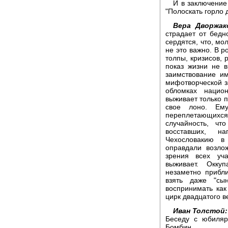
И в заключение
"Полоскать горло 
Вера Дворжак
страдает от бедн
сердятся, что, мо
не это важно. В р
толпы, кризисов,
показ жизни не в
заимствование им
мифотворческой з
обломках нацио
выживает только п
свое лоно. Ем
переплетающих
случайность, чт
восставших, н
Чехословакию в
оправдали возло
зрения всех уча
выживает. Окку
незаметно прибли
взять даже "сы
воспринимать как
цирк двадцатого в
Иван Толстой:
Беседу с юбиляр
Бомбин.