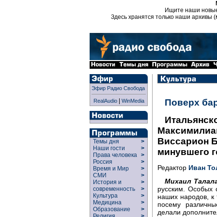
Ищите наши новы
Здесь хранятся только наши архивы (
Эфир Радио Свобода
|
Поверх ба
RealAudio
WinMedia
Итальянско
Максимилиан
Виссарион Б
Темы дня
>
Наши гости
>
минувшего г
Права человека
>
Россия
>
Редактор
Иван То
Время и Мир
>
СМИ
>
Михаил Талал
История и
>
русским. Особых 
современность
>
Культура
>
наших народов, к 
Медицина
>
посему различны
Образование
>
делали дополните
Религия
>