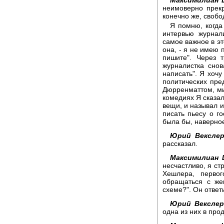
неимоверно прекр
конечно же, свобо
Я помню, когда
интервью журнал
самое важное в эт
она, - я не имею п
пишите". Через 
журналистка снов
написать". Я хочу
политических пре
Дюрренматтом, мы
комедиях Я сказал
вещи, и называл и
писать пьесу о г
была бы, наверное
Юрий Векслер
рассказал.
Максимилиан 
несчастливо, я ст
Хешлера, первог
обращаться с же
схеме?". Он ответ
Юрий Векслер
одна из них в пр