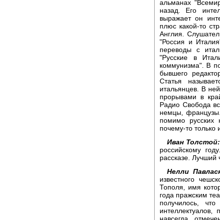
альманах "Всеми
назад. Его инте
выражает он инт
плюс какой-то ст
Англия. Слушател
"Россия и Италия
переводы с итал
"Русские в Итал
коммунизма". В по
бывшего редакто
Статья называе
итальянцев. В ней
прорывами в кра
Радио Свобода вс
немцы, французы
помимо русских 
почему-то только 
Иван Толстой
российскому год
рассказе. Лучший
Нелли Павласк
известного чешс
Тополя, имя кото
года пражским теа
получилось, чт
интеллектуалов, 
навсегда отмеч