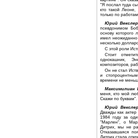
"Я послал туда сы
кто такой Леоне,
только по работам
Юрий Векслер
псевдонимом Боб
основу которого 
имел неожиданно 
несколько долларо
С этой роли Ис
Стоит отмети
однокашник, Э
композиторов, раб
Он не стал Ист
и стопроцентным
времени не меньше
Максимилиан 
меня, кто мой люб
Скажи по буквам". 
Юрий Векслер
Дважды как актер
1984 году за од
"Марлен", о Мар
Дитрих, мы не р
Отказавшаяся по
Дитрих стала отк