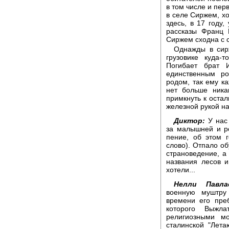
в том числе и пер
в селе Сиржем, х
здесь, в 17 году
рассказы Франц 
Сиржем сходна с 
Однажды в сир
грузовике куда-
Погибает брат 
единственным ро
родом, так ему ка
нет больше ника
примкнуть к остал
железной рукой н
Диктор:
У нас 
за малышней и р
пение, об этом 
слово). Отпало об
страноведение, а 
названия лесов и
хотели...
Нелли Павлас
военную муштру
времени его пре
которого Выжл
религиозными м
сталинской "Лет