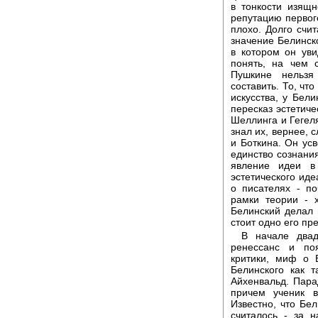
в тонкости изящн
репутацию первого
плохо. Долго счит
значение Белинско
в котором он уви
понять, на чем 
Пушкине нельзя
составить. То, чт
искусства, у Бели
пересказ эстетич
Шеллинга и Гегеля
знал их, вернее, 
и Боткина. Он усв
единство сознания
явление идеи в 
эстетического иде
о писателях - п
рамки теории - 
Белинский делал 
стоит одно его пр
В начале двад
ренессанс и поя
критики, миф о 
Белинского как т
Айхенвальд. Пара
причем ученик в
Известно, что Бел
считалось - за 