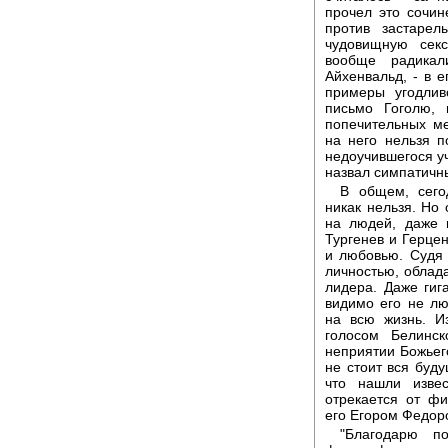
прочел это сочин
против застарел
чудовищную секс
вообще радикал
Айхенвальд, - в е
примеры угодлив
письмо Гоголю,
попечительных ме
на него нельзя п
недоучившегося уч
назвал симпатичн
В общем, сего
никак нельзя. Но 
на людей, даже 
Тургенев и Герце
и любовью. Судя 
личностью, облад
лидера. Даже гиг
видимо его не лю
на всю жизнь. И
голосом Белинс
неприятии Божьег
не стоит вся буду
что нашли изве
отрекается от ф
его Егором Федор
"Благодарю п