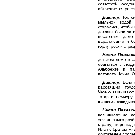
советской оккуп
объясняется расск
Диктор:
Тот, к
мыльной водой.
старались, чтобы 
должны были за и
носоглотке даже
царапающий и бо
горлу, росли стра
Нелли Павласк
детском доме в с
общаться с людь
Альбрехте и па
патриота Чехии. О
Диктор:
Если к
работящий, тру
Чехию защищают й
татар и немчуру
шапками закидыва
Нелли Павласк
возникновение д
хозяин замка разб
страну, перешед
Илья с братом жив
обитателей послев