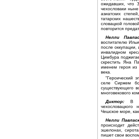
ожидавших, что 
чехословаки ныне
азиатских степе
татарских нашест
словацкой головой
повторится предат
Нелли Павлас
воспитателю Ильи
после оккупации, 
инвалидном крес
Цимбура поджигает
скрестить Яна П
именем героя из 
века.
"Героический э
селе Сиржем бо
существующего во
многовекового ком
Диктор:
В зд
чехословацкого 
Чешское море, как
Нелли Павласк
происходит дейс
эшелонах, сирот
пишет свои воспо