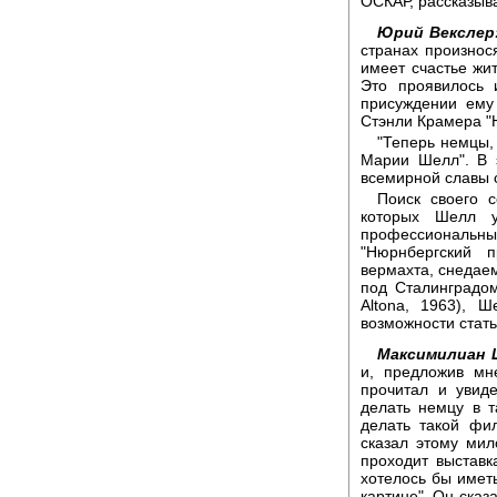
ОСКАР, рассказыв
Юрий Векслер
странах произнося
имеет счастье жи
Это проявилось
присуждении ему
Стэнли Крамера "
"Теперь немцы,
Марии Шелл". В 
всемирной славы с
Поиск своего 
которых Шелл 
профессиональны
"Нюрнбергский 
вермахта, снедае
под Сталинградом
Altona, 1963), 
возможности стать
Максимилиан 
и, предложив мн
прочитал и увид
делать немцу в 
делать такой фи
сказал этому мил
проходит выставк
хотелось бы иметь
картине". Он сказ