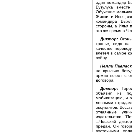
один командир Б
Бузулука вместе
Обучение мальчик
Жинки, и Илья, за
командира Выжл
стороны, а Илья п
это же время в Че
Диктор:
Огонь 
тряпье, сидя на 
качестве перевод
влетел в самое кр
войну.
Нелли Павласк
на крыльях безу
армия воюет с о
договора:
Диктор:
Герои
объявил из под
мобилизацию, и г
лесными отрядам
оккупантов. Восст
отчаянные ули
издательство "П
...Чешский дикт
предан. Он гово
восточными орд