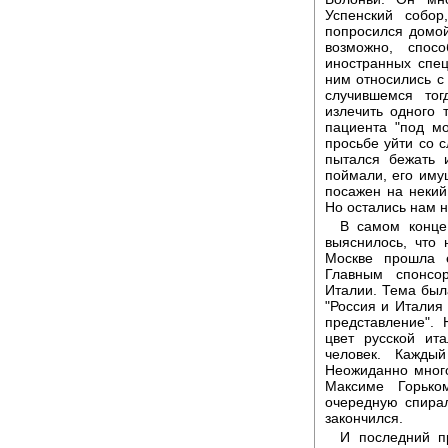
Успенский собор
попросился домой
возможно, спос
иностранных спец
ним относились с
случившемся тог
излечить одного 
пациента "под мо
просьбе уйти со 
пытался бежать 
поймали, его иму
посажен на некий
Но остались нам н
В самом конце 
выяснилось, что 
Москве прошла е
Главным спонсо
Италии. Тема была
"Россия и Италия 
представление".
цвет русской ита
человек. Кажды
Неожиданно много
Максиме Горько
очередную спирал
закончился.
И последний пр