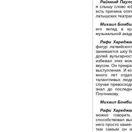
Раймонд Паулс
я слышу слово юб
есть причина опят
латышских театрах
Михаил Бомби
его вклад в ку
музыкальной акад
Рафи Хареджа
фигур латвийског
занимается шоу би
долей вульгарно
избежал этих мом
вкусом. Он прекра
выступления. И ко
много лет отдал
талантливых люде
случае превосходн
знал до последн
Плотникову.
Михаил Бомби
Рафи Хареджа
можно говорит
способствовал вы
него просто каки
тем самым он и 