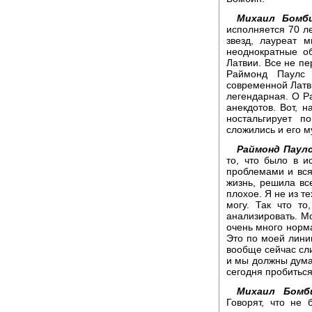
Михаил Бомби
исполняется 70 л
звезд, лауреат 
неоднократные о
Латвии. Все не пе
Раймонд Паулс 
современной Латви
легендарная. О Р
анекдотов. Вот, 
ностальгирует п
сложились и его м
Раймонд Паулс
то, что было в и
проблемами и вся
жизнь, решила все
плохое. Я не из те
могу. Так что т
анализировать. Мо
очень много норма
Это по моей линии
вообще сейчас сл
и мы должны думат
сегодня пробиться
Михаил Бомб
Говорят, что не