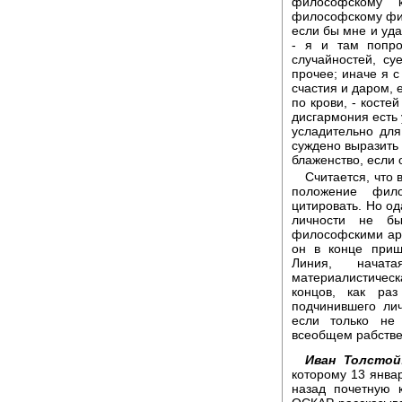
философскому 
философскому фил
если бы мне и уда
- я и там попро
случайностей, су
прочее; иначе я с
счастия и даром, 
по крови, - костей
дисгармония есть 
усладительно для
суждено выразить 
блаженство, если 
Считается, что 
положение фил
цитировать. Но о
личности не бы
философскими арг
он в конце приш
Линия, начат
материалистическ
концов, как ра
подчинившего лич
если только не 
всеобщем рабстве
Иван Толстой
которому 13 янва
назад почетную 