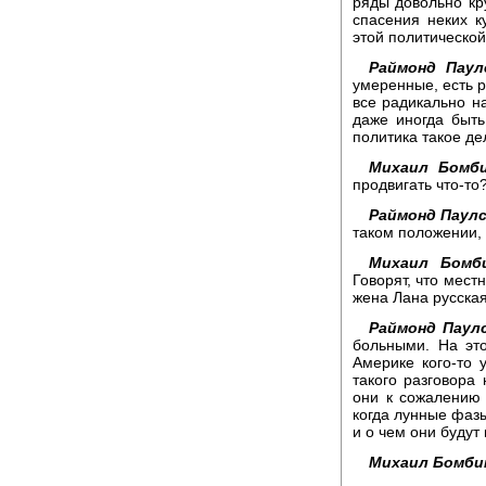
ряды довольно кр
спасения неких к
этой политическо
Раймонд Паул
умеренные, есть р
все радикально на
даже иногда быт
политика такое де
Михаил Бомби
продвигать что-то
Раймонд Паулс
таком положении, 
Михаил Бомби
Говорят, что мест
жена Лана русская
Раймонд Паулс
больными. На эт
Америке кого-то 
такого разговора
они к сожалению 
когда лунные фазы
и о чем они будут 
Михаил Бомби