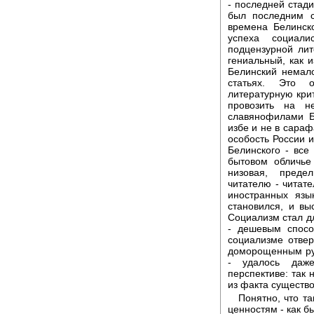
- последней стад
был последним с
времена Белинск
успеха социали
подцензурной лит
гениальный, как и
Белинский немало
статьях. Это 
литературную кри
провозить на н
славянофилами Б
избе и не в сарафа
особость России и
Белинского - все
бытовом обличье
низовая, предел
читателю - читат
иностранных язы
становился, и вы
Социализм стал для
- дешевым спосо
социализме отвер
доморощенным рус
- удалось даже
перспективе: так
из факта существ
Понятно, что т
ценностям - как б