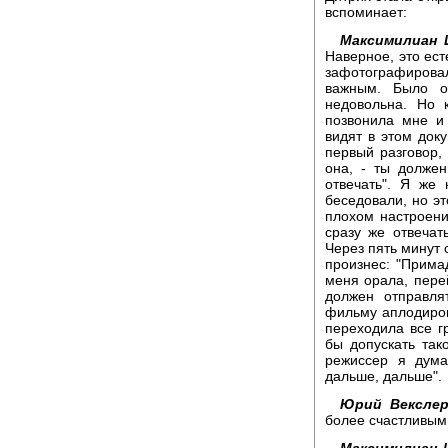
вспоминает:
Максимилиан 
Наверное, это ест
зафотографиров
важным. Было о
недовольна. Но 
позвонила мне и 
видят в этом док
первый разговор, 
она, - ты долже
отвечать". Я же
беседовали, но эт
плохом настроени
сразу же отвечать
Через пять минут 
произнес: "Прима
меня орала, перей
должен отправля
фильму аплодирова
переходила все г
бы допускать так
режиссер я дума
дальше, дальше".
Юрий Векслер
более счастливыми
Максимилиан 