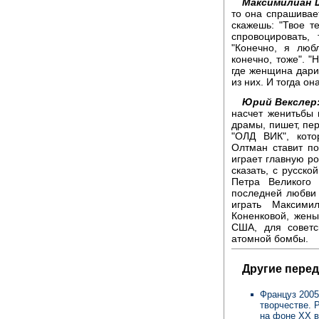
Максимилиан 
то она спрашивает
скажешь: "Твое те
спровоцировать,
"Конечно, я люб
конечно, тоже". "
где женщина дари
из них. И тогда он
Юрий Векслер
насчет женитьбы 
драмы, пишет, пер
"ОЛД ВИК", кото
Олтман ставит п
играет главную р
сказать, с русско
Петра Великого
последней любви 
играть Максими
Коненковой, жены
США, для советс
атомной бомбы.
Другие перед
Француз 2005
творчестве. 
на фоне ХХ 