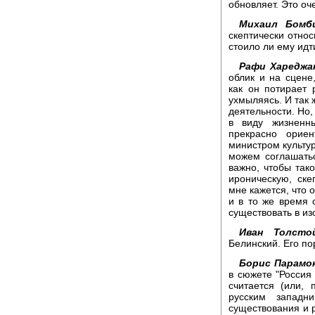
обновляет. Это оч
Михаил Бомб
скептически относ
стоило ли ему идт
Рафи Хареджа
облик и на сцене
как он потирает 
ухмыляясь. И так 
деятельности. Но,
в виду жизненн
прекрасно орие
министром культур
можем соглашатьс
важно, чтобы так
ироническую, ске
мне кажется, что 
и в то же время 
существовать в из
Иван Толсто
Белинский. Его по
Борис Парамо
в сюжете "Россия
считается (или,
русским западн
существования и р