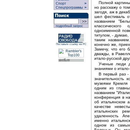
Полной картины
Спорт
>
но расскажу о том
Спецпрограммы
>
загодя, аж в дека
шел фестиваль о
названием "Бел
классического
подробный запрос
одноименной пове
титулом, - думаю,
таким названием
конечно же, прие
Поставьте ссылку на РС
Замечу, что его
дважды, в Равелл
итало-русской дру
Ученые люди д
знаниями о итало-
В первый раз -
значительность 
музеями Кремля 
одним из главны
названием "Италия
конференция в на
об итальянском 
качестве невест
итальянских ре
удаленность Апе
именно итальянс
одном из самых
Болоньи. Он мн