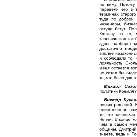
не вижу. Потому
перевели его в 
терминах старого
туда по доброй 
инженеры, бизне
оттуда бегут. По
Кавказу за то,
классическая как 
здесь наоборот м
достаточно неод
вполне незаконн
и соблюдали то,
лояльность. Скол
меня остается воп
не хотел бы кида
то, что было два г
Михаил Сокол
политики Кремля?
Виктор Кувал
легких решений. 
единственная раз
то, что чеченская
Чечни. В конце к
чем в самой Чеч
общины. Дмитрий 
знаете, ведь и Р