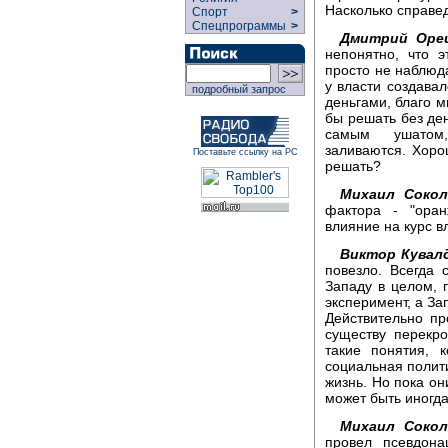
Насколько справед
Спорт
>
Спецпрограммы
>
Дмитрий Оре
непонятно, что 
просто не наблюда
у власти создава
подробный запрос
деньгами, благо м
бы решать без ден
самым ушатом,
заливаются. Хорош
Поставьте ссылку на РС
решать?
Михаил Сокол
фактора - "ора
влияние на курс в
Виктор Кувал
повезло. Всегда 
Западу в целом, 
эксперимент, а За
Действительно пр
существу перекро
такие понятия, 
социальная полити
жизнь. Но пока он
может быть иногда
Михаил Сокол
провел псевдон