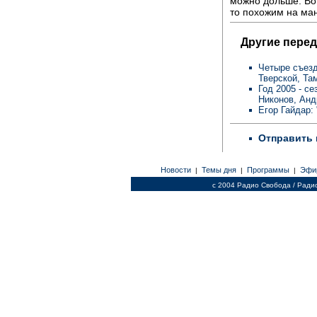
можно дольше. Вот
то похожим на ман
Другие перед
Четыре съезд
Тверской, Та
Год 2005 - с
Никонов, Анд
Егор Гайдар:
Отправить 
Новости
Темы дня
Программы
Эфи
|
|
|
c 2004 Радио Свобода / Ради