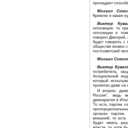
пропадает способ
Михаил Сокол
Кремлю и какая н
Виктор Кува
оппозиция, то пр
оппозиции я тож
говорил Дмитрий, 
будет говорить с
обществе можно ск
постсоветский чел
Михаил Сокол
Виктор Кувал
потребитель, за
Асоциальный инди
который испытыв
проектах даже на
И второе: даже
Россия", ведь 
демократия в Ита
То есть партии с
пропорциональны
органах партии,
внешней, то есть
будет иметь реа
власти, то хотя б