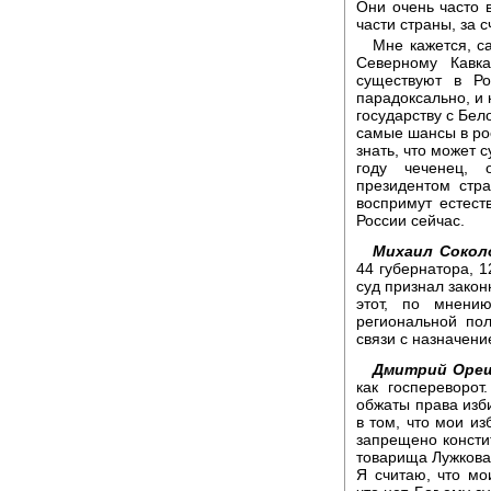
Они очень часто 
части страны, за 
Мне кажется, с
Северному Кавк
существуют в Ро
парадоксально, и
государству с Бело
самые шансы в рос
знать, что может с
году чеченец, 
президентом стр
воспримут естест
России сейчас.
Михаил Сокол
44 губернатора, 1
суд признал зако
этот, по мнению
региональной пол
связи с назначени
Дмитрий Ореш
как госпереворот
обжаты права изб
в том, что мои из
запрещено консти
товарища Лужкова 
Я считаю, что мо