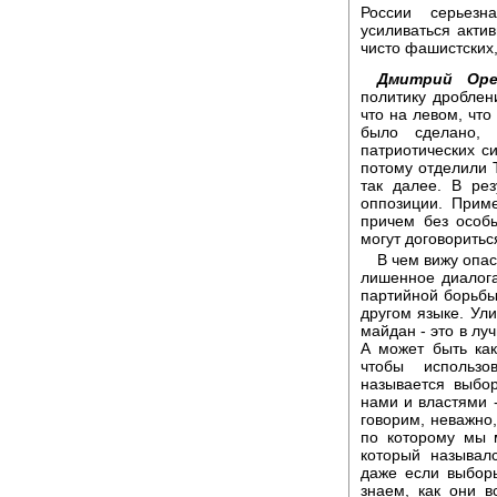
России серьезн
усиливаться актив
чисто фашистских
Дмитрий Оре
политику дроблен
что на левом, чт
было сделано, 
патриотических с
потому отделили 
так далее. В ре
оппозиции. Прим
причем без особ
могут договоритьс
В чем вижу опас
лишенное диалога
партийной борьбы,
другом языке. Ули
майдан - это в лу
А может быть как
чтобы использо
называется выбо
нами и властями 
говорим, неважно,
по которому мы м
который называл
даже если выборы
знаем, как они в