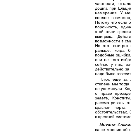
частности, оттал
дошла при Ельцин
намерения. У ме
вполне возможно
Потому что если о
порочность, един
этой точки зрени
выигрыш. Дейст
возможности в см
Но этот выигрыш
раньше, когда 
подобные ошибки, 
они не того избр
сейчас у них, во
действительно за
надо было взвесит
Плюс еще за э
степени мы тогд
не упомянули. Когд
о праве президе
знаете, Констит
рассматривать э
красная черта,
обстоятельствах. 
к прежней системе
Михаил Сокол
ваше мнение об оп