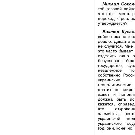
Михаил Сокол
той газовой войн
что это - месть
переход к реали
утверждается?
Виктор Кувал
войне пока не гов
дошло. Давайте ве
не случится. Мне к
это часто бывает 
отделить одно о
безусловно. Укр
государство, сув
незалежное го
собственно Росс
украинские г
геополитически
платит по миро
живет и непоня
должна быть ис
кажется, справе
что откровенн
элементы, кот
украинской пол
украинского гос
год, они, конечно