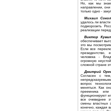
Но, как мы знае
направлении, они
только одно - заку
Михаил Сокол
удалось ли власти
подморозить Рос
реализации переда
Виктор Кувал
обеспечивает выг
это мы посмотрим
Если все переклю
президентство, 
человека - Вла
огромную неустой
сложной стране эт
Дмитрий Оре
Согласен с тем
непредсказуемым
вопрос технолог
меняться. Как он
преемника или
функционируют ил
все очевиднее э
смены властных э
конечно, каждая в