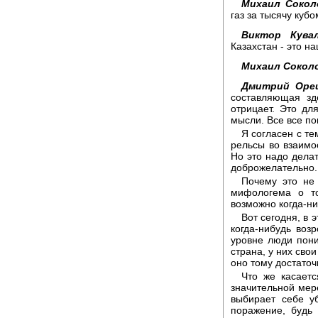
Михаил Сокол
газ за тысячу куб
Виктор Кувал
Казахстан - это н
Михаил Сокол
Дмитрий Оре
составляющая зд
отрицает. Это дл
мысли. Все все п
Я согласен с т
рельсы во взаим
Но это надо делат
доброжелательно.
Почему это не
мифологема о то
возможно когда-ни
Вот сегодня, в 
когда-нибудь воз
уровне люди пони
страна, у них свои
оно тому достато
Что же касаетс
значительной мер
выбирает себе у
поражение, будь 