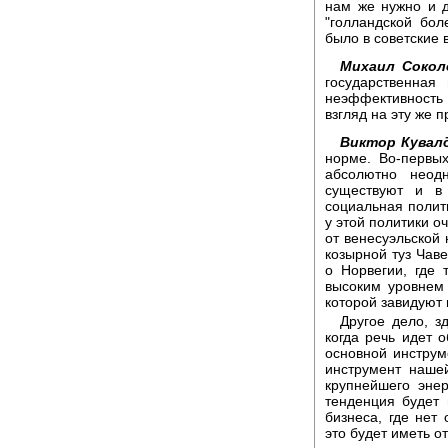
нам же нужно и д
"голландской бол
было в советские 
Михаил Сокол
государственна
неэффективность
взгляд на эту же 
Виктор Кувал
норме. Во-первых
абсолютно неод
существуют и в
социальная полити
у этой политики 
от венесуэльской 
козырной туз Чаве
о Норвегии, где 
высоким уровнем 
которой завидуют
Другое дело, з
когда речь идет о
основной инструм
инструмент наше
крупнейшего эне
тенденция будет
бизнеса, где нет
это будет иметь о