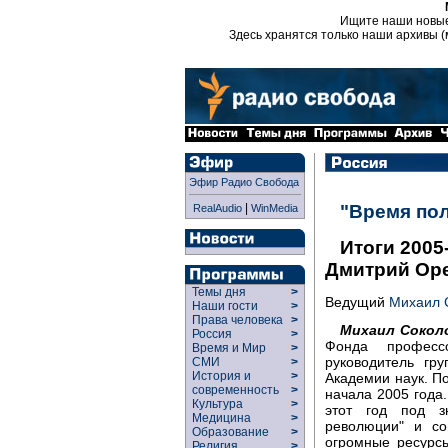
Ищите наши новы
Здесь хранятся только наши архивы (
Эфир Радио Свобода
|
"Время по
RealAudio
WinMedia
Итоги 2005
Дмитрий Оре
Темы дня
>
Ведущий
Михаил 
Наши гости
>
Права человека
>
Михаил Сокол
Россия
>
Фонда професс
Время и Мир
>
руководитель гр
СМИ
>
История и
>
Академии наук. П
современность
>
начала 2005 года
Культура
>
этот год под з
Медицина
>
революции" и со
Образование
>
огромные ресурсы
Религия
>