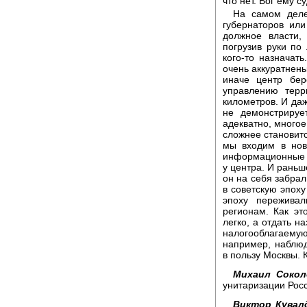
что нет. Бог ему с
На самом деле
губернаторов или
должное власти,
погрузив руки по 
кого-то назначат
очень аккуратнень
иначе центр бе
управлению тер
километров. И даж
не демонстрируе
адекватно, многое
сложнее становитс
мы входим в нов
информационные п
у центра. И раньш
он на себя забрал
в советскую эпоху
эпоху пережива
регионам. Как эт
легко, а отдать н
налогооблагаем
например, наблюд
в пользу Москвы. 
Михаил Сокол
унитаризации Рос
Виктор Кувал