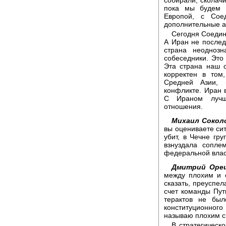
пока мы будем с
Европой, с Сое
дополнительные а
Сегодня Соедин
А Иран не послед
страна неодноз
собеседники. Это
Эта страна наш 
корректен в том
Средней Азии, 
конфликте. Иран 
С Ираном лучш
отношения.
Михаил Сокол
вы оцениваете си
убит, в Чечне гр
взнуздала сопле
федеральной власт
Дмитрий Ореш
между плохим и 
сказать, преуспел
счет команды Пут
терактов не был
конституционного
называю плохим с
В стратегическ