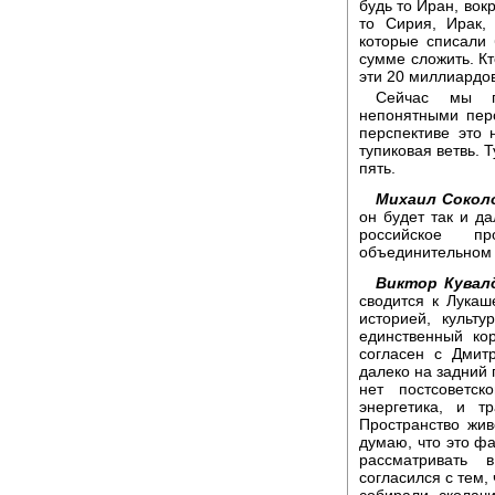
будь то Иран, вок
то Сирия, Ирак,
которые списали 
сумме сложить. Кт
эти 20 миллиардо
Сейчас мы п
непонятными перс
перспективе это 
тупиковая ветвь. Т
пять.
Михаил Сокол
он будет так и д
российское пр
объединительном 
Виктор Кувал
сводится к Лукаш
историей, культ
единственный ко
согласен с Дмит
далеко на задний 
нет постсоветск
энергетика, и т
Пространство жив
думаю, что это фа
рассматривать 
согласился с тем,
собирали, сколачи