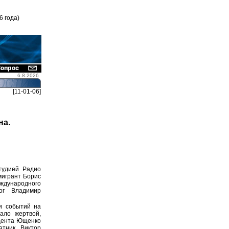
6 года)
6.8.2026
[11-01-06]
на.
тудией Радио
мигрант Борис
еждународного
лог Владимир
и событий на
ало жертвой,
идента Ющенко
атник Виктор