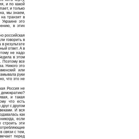
ия, и по какой
пает, и только
на, мы знаем,
 на транзит в
о Украине это
лению, в этих
ьно российская
ли говорить в
 в результате
ный ответ. А в
этому не надо
бедила в этом
. Поэтому все
за. Никого это
кменский или
ламывала руки
о, что это не
ная Россия не
 демократию?
ивая, и такая
ому что есть
 друг с другом
веками. И вся
здавалась как
никогда, если
 строить эти
потребляющие
в связи с тем,
твечает перед