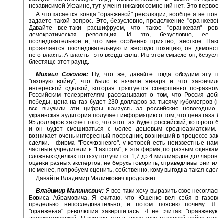
независимой Украине, тут у меня никаких сомнений нет. Это первое
А что касается конца "оранжевой" революции, вообще я не пон
задаете такой вопрос. Это, безусловно, продолжение "оранжево
Давайте все-таки расшифруем, что такое "оранжевая" ре
демократическая революция. И это, безусловно, ее п
последовательное и, что мне особенно приятно, жесткое. На
проявляется последовательную и жесткую позицию, он демонст
него власть. А власть - это всегда сила. И в этом смысле он, безус
блестяще этот раунд.
Михаил Соколов:
Ну, что же, давайте тогда обсудим эту 
"газовую войну", что было в начале января и что закончил
интересной сделкой, которая трактуется совершенно по-разно
Российским телезрителям рассказывают о том, что Россия доб
победы, цена на газ будет 230 долларов за тысячу кубометров (
все выучили эти цифры наизусть за российские новогодние 
украинская аудитория получает информацию о том, что цена газа 
95 долларов за счет того, что этот газ будет российский, которого 
и он будет смешиваться с более дешевым среднеазиатским.
возникает очень интересный посредник, возникший в процессе за
сделки, - фирма "Росукрэнерго", у которой есть неизвестные на
частные учредители и "Газпром", и эта фирма, по разным оценкам,
сложных сделках по газу получит от 1,7 до 4 миллиардов долларов
оценки разных экспертов, не берусь говорить, справедливы они ил
не менее, попробуем оценить, собственно, кому выгодна такая сдел
Давайте Владимир Малинкович продолжит.
Владимир Малинкович:
Я все-таки хочу выразить свое несоглас
Бориса Абрамовича. Я считаю, что Ющенко вел себя в газов
предельно непоследовательно, и потом поясню почему. Я
"оранжевая" революция завершилась. Я не считаю "оранжеву
демократической. Я считаю, что и точку пока в газовой войне ста