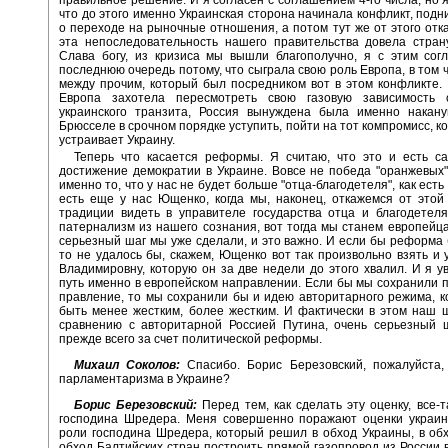
что до этого именно Украинская сторона начинала конфликт, подн
о переходе на рыночные отношения, а потом тут же от этого отка
эта непоследовательность нашего правительства довела стран
Слава богу, из кризиса мы вышли благополучно, я с этим сог
последнюю очередь потому, что сыграла свою роль Европа, в том 
между прочим, который был посредником вот в этом конфликте. 
Европа захотела пересмотреть свою газовую зависимость
украинского транзита, Россия вынуждена была именно накану
Брюсселе в срочном порядке уступить, пойти на тот компромисс, к
устраивает Украину.
Теперь что касается реформы. Я считаю, что это и есть с
достижение демократии в Украине. Вовсе не победа "оранжевых
именно то, что у нас не будет больше "отца-благодетеля", как есть 
есть еще у нас Ющенко, когда мы, наконец, откажемся от этой
традиции видеть в управителе государства отца и благодетеля
патернализм из нашего сознания, вот тогда мы станем европейц
серьезный шаг мы уже сделали, и это важно. И если бы реформа
то не удалось бы, скажем, Ющенко вот так произвольно взять и
Владимировну, которую он за две недели до этого хвалил. И я ув
путь именно в европейском направлении. Если бы мы сохранили 
правление, то мы сохранили бы и идею авторитарного режима, 
быть менее жестким, более жестким. И фактически в этом наш 
сравнению с авторитарной Россией Путина, очень серьезный ш
прежде всего за счет политической реформы.
Михаил Соколов:
Спасибо. Борис Березовский, пожалуйста,
парламентаризма в Украине?
Борис Березовский:
Перед тем, как сделать эту оценку, все-т
господина Шредера. Меня совершенно поражают оценки украин
роли господина Шредера, который решил в обход Украины, в об
обход Балтийских стран построить прямой газопровод из России 