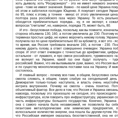
хоть дьяволу, хоть "Росукрэнерго" - это не имеет никакого значен
цене - тоже не имеет значения. Важно - по какой цене Украина поку
об этом и заботился господин Ющенко. А покупает сегодня Украи
по 95, плюс к этому, а точнее - минус от этого увеличенная цена
полтора раза российского газа через Украину. То есть реальн
обходится приблизительно порядка... ну, я не эксперт, к сожа
вопросах "считалки", но, наверное, порядка 75, может быть, 80.
И это - безусловная победа, поскольку, как вы помните, изначал
сторона объявила 130, 160, а потом увеличила до 230. Поэтому ес
терминах простых цифр, не нужно морочить никому голову. Украина
получила газ по цене приблизительно 80 за кубометр, и вот это - яс
то время, как Россия требовала вначале 160, а потом - 230. По
никому дурить голову, а ответ совершенно очевиден: Украина по
споре. И этот ответ очевиден с точностью до арифметики, цифры
остальное - от лукавого, и про смеси российского, туркменского га
не волнует на Украине, какой газ они будут получать - тур
российский. Важно, что им выламывали руки, важно, что Россия вы
и по существу монополизировала поставки газа на Украину. И важн
состоялось.
И главный вопрос - почему все-таки, в общем, безусловно силь
смогла сломать, в общем, такую слабую на сегодняшний день
Демократия только-только наступила, и власть очень неустойч
интрига внутренняя. Почему не смогла - очень понятно. Пот
объективный фактор. Все дело в том, что Россия и Украина связаны
навсегда, поскольку это произошло не сегодня, это происходило 
инфраструктура, если говорить про инфраструктуру, украинская со
часть инфраструктуры большого государства. Конечно, Украина 
она с самого начала была независимой, не позволила бы себе
гигантские металлургические или химические предприятия, 
колоссальное количество энергии, она пошла бы другим путем. Но 
что Российская империя оказалась безответственной, она не о