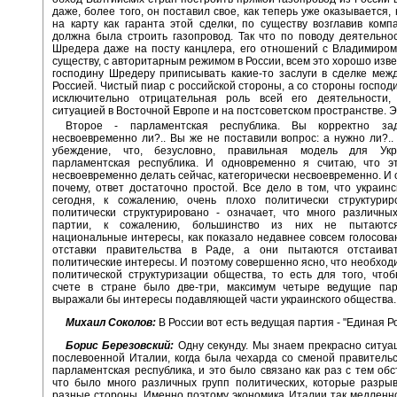
даже, более того, он поставил свое, как теперь уже оказывается,
на карту как гаранта этой сделки, по существу возглавив комп
должна была строить газопровод. Так что по поводу деятельно
Шредера даже на посту канцлера, его отношений с Владимиром
существу, с авторитарным режимом в России, всем это хорошо изве
господину Шредеру приписывать какие-то заслуги в сделке меж
Россией. Чистый пиар с российской стороны, а со стороны господ
исключительно отрицательная роль всей его деятельности,
ситуацией в Восточной Европе и на постсоветском пространстве. Э
Второе - парламентская республика. Вы корректно зад
несвоевременно ли?.. Вы же не поставили вопрос: а нужно ли?..
убеждение, что, безусловно, правильная модель для Ук
парламентская республика. И одновременно я считаю, что э
несвоевременно делать сейчас, категорически несвоевременно. И
почему, ответ достаточно простой. Все дело в том, что украин
сегодня, к сожалению, очень плохо политически структурир
политически структурировано - означает, что много различны
партии, к сожалению, большинство из них не пытаются
национальные интересы, как показало недавнее совсем голосова
отставки правительства в Раде, а они пытаются отстаива
политические интересы. И поэтому совершенно ясно, что необход
политической структуризации общества, то есть для того, что
счете в стране было две-три, максимум четыре ведущие пар
выражали бы интересы подавляющей части украинского общества.
Михаил Соколов:
В России вот есть ведущая партия - "Единая Ро
Борис Березовский:
Одну секунду. Мы знаем прекрасно ситуа
послевоенной Италии, когда была чехарда со сменой правительс
парламентская республика, и это было связано как раз с тем обс
что было много различных групп политических, которые разры
разные стороны. Именно поэтому экономика Италии так медленн