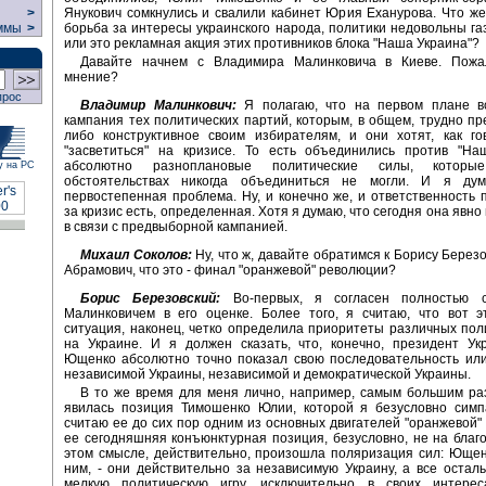
Янукович сомкнулись и свалили кабинет Юрия Еханурова. Что же
>
борьба за интересы украинского народа, политики недовольны га
ммы
>
или это рекламная акция этих противников блока "Наша Украина"?
Давайте начнем с Владимира Малинковича в Киеве. Пожа
мнение?
прос
Владимир Малинкович:
Я полагаю, что на первом плане вс
кампания тех политических партий, которым, в общем, трудно пр
либо конструктивное своим избирателям, и они хотят, как го
"засветиться" на кризисе. То есть объединились против "На
абсолютно разноплановые политические силы, котор
у на РС
обстоятельствах никогда объединиться не могли. И я ду
первостепенная проблема. Ну, и конечно же, и ответственность 
за кризис есть, определенная. Хотя я думаю, что сегодня она явн
в связи с предвыборной кампанией.
Михаил Соколов:
Ну, что ж, давайте обратимся к Борису Березо
Абрамович, что это - финал "оранжевой" революции?
Борис Березовский:
Во-первых, я согласен полностью с
Малинковичем в его оценке. Более того, я считаю, что вот э
ситуация, наконец, четко определила приоритеты различных пол
на Украине. И я должен сказать, что, конечно, президент Ук
Ющенко абсолютно точно показал свою последовательность или
независимой Украины, независимой и демократической Украины.
В то же время для меня лично, например, самым большим ра
явилась позиция Тимошенко Юлии, которой я безусловно симп
считаю ее до сих пор одним из основных двигателей "оранжевой"
ее сегодняшняя конъюнктурная позиция, безусловно, не на благо
этом смысле, действительно, произошла поляризация сил: Ющенк
ним, - они действительно за независимую Украину, а все остал
мелкую политическую игру, исключительно в своих интере