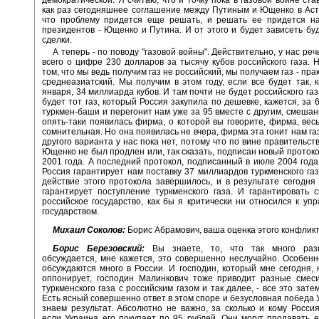
как раз сегодняшнее соглашение между Путиным и Ющенко в Аст
что проблему придется еще решать, и решать ее придется на
президентов - Ющенко и Путина. И от этого и будет зависеть бу
сделки.
А теперь - по поводу "газовой войны". Действительно, у нас ре
всего о цифре 230 долларов за тысячу кубов российского газа. 
том, что мы ведь получим газ не российский, мы получаем газ - прак
среднеазиатский. Мы получим в этом году, если все будет так, к
января, 34 миллиарда кубов. И там почти не будет российского газ
будет тот газ, который Россия закупила по дешевке, кажется, за 
туркмен-баши и перегонит нам уже за 95 вместе с другим, смешан
опять-таки появилась фирма, о которой вы говорите, фирма, вес
сомнительная. Но она появилась не вчера, фирма эта гонит нам га
другого варианта у нас пока нет, потому что по вине правительст
Ющенко не был продлен или, так сказать, подписан новый проток
2001 года. А последний протокол, подписанный в июле 2004 года,
Россия гарантирует нам поставку 37 миллиардов туркменского газ
действие этого протокола завершилось, и в результате сегодня
гарантирует поступление туркменского газа. И гарантировать 
российское государство, как бы я критически ни относился к уп
государством.
Михаил Соколов:
Борис Абрамович, ваша оценка этого конфликт
Борис Березовский:
Вы знаете, то, что так много раз
обсуждается, мне кажется, это совершенно неслучайно. Особен
обсуждаются много в России. И господин, который мне сегодня, к
оппонирует, господин Малинкович тоже приводит разные смеси
туркменского газа с российским газом и так далее, - все это зате
Есть ясный совершенно ответ в этом споре и безусловная победа 
знаем результат. Абсолютно не важно, за сколько и кому Россия
если Украина его покупает по 95 рублей. Они могут продавать ег