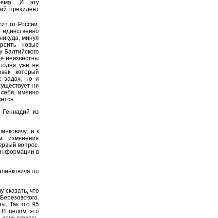
лема. И эту
ний президент
сит от России,
 единственно
 никуда, минуя
роить новые
у Балтийского
ще неизвестны
егодня уже не
век, который
х задач, но и
существует ни
 себя, именно
жется.
 Геннадий из
инковичу, и к
м изменения
ервый вопрос.
 информации в
алинковича по
у сказать, что
ерезовского.
ы. Так что 95
. В целом это
 хочу сказать,