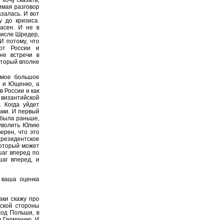
имая разговор
залась. И вот
у до кризиса.
ласен. И не в
числе Шредер,
И потому, что
 от России и
не встречи в
оторый вполне
амое большое
" и Ющенко, а
в России и как
 византийской
. Когда уйдет
ами. И первый
 была раньше,
 уволить Юлию
ерен, что это
президентское
который может
шаг вперед по
аг вперед, и
 ваша оценка
аки скажу про
ской стороны
ход Польши, в
в Германию. И