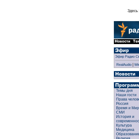
Здесь 
Эфир Радио С
|
RealAudio
Wi
Темы дня
Наши гости
Права чело
Россия
Время и Ми
СМИ
История и
современно
Культура
Медицина
Образован
Религия