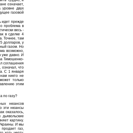
ане означает,
 уровне двух
дущее газовой
чь идет прежде
Но проблема в
тически весь -
ак в сделке 4
а. Точнее, там
65 долларов, у
ный газом. Но
ьма возможно,
з уже давно. И
ва Тимошенко-
ол соглашения
 означал, что
а. С 1 января
 нам никто не
сможет только
равлению этим
а по газу?
ных нюансов
но эти нюансы
ак оказалось,
 дьявольские
мняет картину.
Украины. И мы
 продает газ,
о хоть черту,