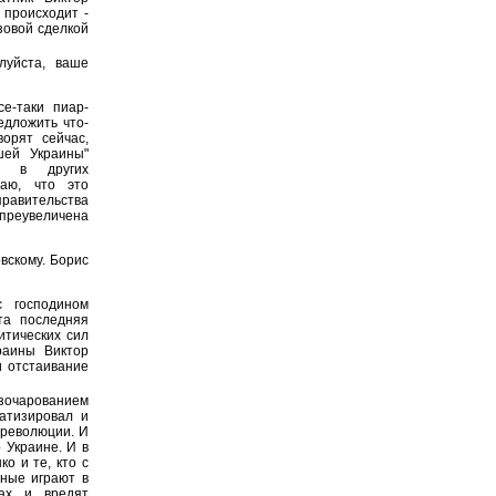
 происходит -
зовой сделкой
луйста, ваше
е-таки пиар-
едложить что-
ворят сейчас,
шей Украины"
ые в других
маю, что это
правительства
о преувеличена
вскому. Борис
 господином
та последняя
итических сил
раины Виктор
 отстаивание
зочарованием
атизировал и
 революции. И
 Украине. И в
о и те, кто с
ьные играют в
сах и вредят