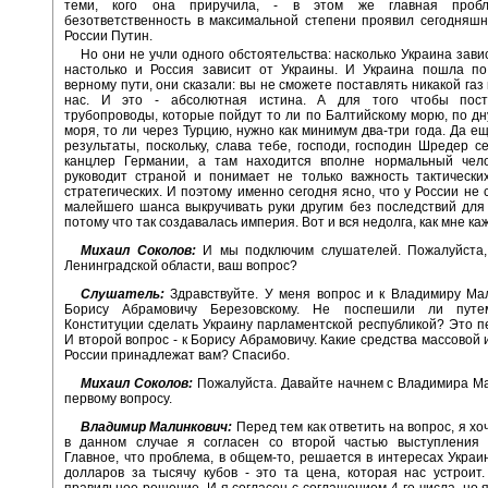
теми, кого она приручила, - в этом же главная проб
безответственность в максимальной степени проявил сегодняш
России Путин.
Но они не учли одного обстоятельства: насколько Украина зави
настолько и Россия зависит от Украины. И Украина пошла по
верному пути, они сказали: вы не сможете поставлять никакой газ
нас. И это - абсолютная истина. А для того чтобы пост
трубопроводы, которые пойдут то ли по Балтийскому морю, по дн
моря, то ли через Турцию, нужно как минимум два-три года. Да е
результаты, поскольку, слава тебе, господи, господин Шредер с
канцлер Германии, а там находится вполне нормальный чело
руководит страной и понимает не только важность тактически
стратегических. И поэтому именно сегодня ясно, что у России не 
малейшего шанса выкручивать руки другим без последствий для
потому что так создавалась империя. Вот и вся недолга, как мне ка
Михаил Соколов:
И мы подключим слушателей. Пожалуйста,
Ленинградской области, ваш вопрос?
Слушатель:
Здравствуйте. У меня вопрос и к Владимиру Мал
Борису Абрамовичу Березовскому. Не поспешили ли путе
Конституции сделать Украину парламентской республикой? Это п
И второй вопрос - к Борису Абрамовичу. Какие средства массовой
России принадлежат вам? Спасибо.
Михаил Соколов:
Пожалуйста. Давайте начнем с Владимира М
первому вопросу.
Владимир Малинкович:
Перед тем как ответить на вопрос, я хоч
в данном случае я согласен со второй частью выступления Б
Главное, что проблема, в общем-то, решается в интересах Украин
долларов за тысячу кубов - это та цена, которая нас устроит
правильное решение. И я согласен с соглашением 4-го числа, но я