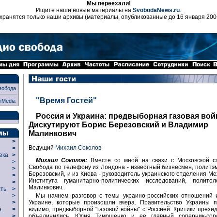
Мы переехали!
Ищите наши новые материалы на
SvobodaNews.ru
.
хранятся только наши архивы (материалы, опубликованные до 16 января 200
вобода
"Время Гостей"
nMedia
Россия и Украина: предвыборная газовая вой
Дискутируют Борис Березовский и Владимир
Малинкович
>
Ведущий
Михаил Соколов
>
века
>
Михаил Соколов:
Вместе со мной на связи с Московской с
>
Свобода по телефону из Лондона - известный бизнесмен, политэ
р
>
Березовский, и из Киева - руководитель украинского отделения М
>
Института гуманитарно-политических исследований, полито
>
Малинкович.
сть
>
Мы начнем разговор с темы украино-российских отношений 
>
Украине, которые произошли вчера. Правительство Украины п
>
видимо, предвыборной "газовой войны" с Россией. Критики през
ие
>
объединились, Юлия Тимошенко и ее главный соперник-сор
>