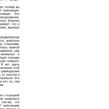
.
ял, почему вы
й" революции.
волюция. Это
родолжение,
конец Ющенко
рирует, что у
ловно, выиграл
предвыборную
ось довольно
му сторонами.
илась важной
наверное, уже
каникулы). А
будет порядка
будет немного,
 И вот здесь
ключения этой
м швейцарские
 от участия в
 прибыли. Это
и нет, но, тем
ка.
ие с позицией
ом конфликте
 считаю, что
ю" революцию
вить трудно, и