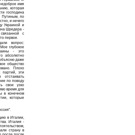
 недоброе имя
анию, которая
сти господина
 Путиным, по
стно, и нечего
ду Украиной и
ина Шредера -
 связанной с
то первое.
али вопрос:
 Мое глубокое
раины - это
то абсолютно
 объясню даже
ское общество
овано. Плохо
х партий, эти
 отстаивать
ние по поводу
ть свои узко
имо время для
бы в конечном
тии, которые
ссия".
цию в Италии,
тва. Италия -
тоятельством,
вали страну в
о росла после