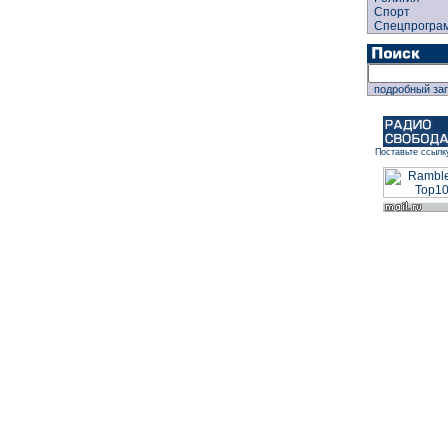
Спорт
Спецпрогра
подробный за
Поставьте ссылк