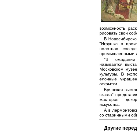
возможность рас
рисовать свои соб
В Новосибирско
"Игрушка в прои
полотнах сосед
промышленными иг
"В ожидании
называется выста
Московском музее
культуры. В эксп
елочные украше
открытки.
Брянская выста
сказка" представ
мастеров декора
искусства.
А в лермонтовс
со старинными об
Другие перед