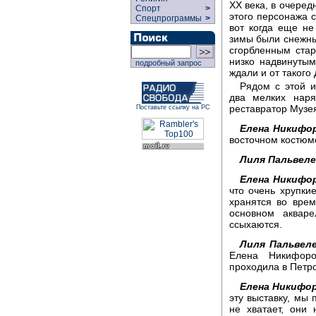
ХХ века, в очере
Спорт
>
этого персонажа с
Спецпрограммы
>
вот когда еще не
зимы были снежны
сгорбленным стар
низко надвинуты
подробный запрос
ждали и от такого 
Рядом с этой и
два мелких наря
реставратор Музе
Поставьте ссылку на РС
Елена Никифо
восточном костюме
Лиля Пальвеле
Елена Никифо
что очень хрупки
хранятся во врем
основном аквар
ссыхаются.
Лиля Пальвеле
Елена Никифоро
проходила в Петр
Елена Никифо
эту выставку, мы 
не хватает, они