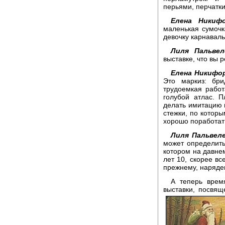
перьями, перчатки
Елена Никифо
маленькая сумочк
девочку карнавал
Лиля Пальвел
выставке, что вы 
Елена Никифо
Это маркиз: бр
трудоемкая работ
голубой атлас. 
делать имитацию 
стежки, по котор
хорошо поработат
Лиля Пальвеле
может определить
котором на давне
лет 10, скорее вс
прежнему, наряде
А теперь время
выставки, посвящ