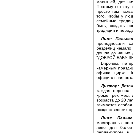
малышей, для них
Поэтому вот эту 
просто там похва
того, чтобы у лю
семейные традиц
быть, создать н
традиции и переда
Лиля Пальвел
преподносили с
безделиц немало в
дошли до наших 
"ДОБРОЙ БАБУШК
Впрочем, пете
камерным праздни
афиша цирка Чи
официальная нота
Диктор:
Детск
каждая персона,
кроме трех мест, 
возраста до 20 ле
взимается особая
рождественских пр
Лиля Пальвел
маскарадных кос
явно для балов
перламутром и 