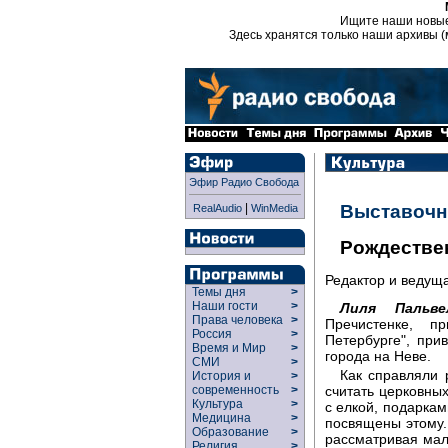
Ищите наши новы
Здесь хранятся только наши архивы (
Эфир Радио Свобода
|
Выставочн
RealAudio
WinMedia
Рождестве
Редактор и ведущ
Темы дня
>
Наши гости
>
Лиля Пальвел
Права человека
>
Пречистенке, п
Россия
>
Петербурге", при
Время и Мир
>
города на Неве.
СМИ
>
Как справляли 
История и
>
считать церковных
современность
>
Культура
>
с елкой, подарка
Медицина
>
посвящены этому. 
Образование
>
рассматривая мал
Религия
>