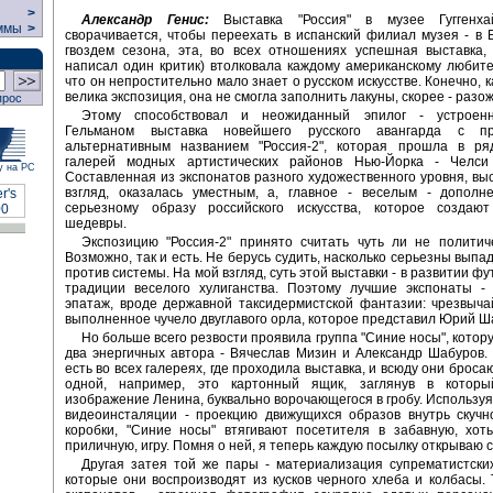
>
Александр Генис:
Выставка "Россия" в музее Гуггенхай
ммы
>
сворачивается, чтобы переехать в испанский филиал музея - в 
гвоздем сезона, эта, во всех отношениях успешная выставка,
написал один критик) втолковала каждому американскому любите
что он непростительно мало знает о русском искусстве. Конечно, 
велика экспозиция, она не смогла заполнить лакуны, скорее - разож
прос
Этому способствовал и неожиданный эпилог - устроен
Гельманом выставка новейшего русского авангарда с про
альтернативным названием "Россия-2", которая прошла в ря
галерей модных артистических районов Нью-Йорка - Челси
у на РС
Составленная из экспонатов разного художественного уровня, выс
взгляд, оказалась уместным, а, главное - веселым - дополн
серьезному образу российского искусства, которое создаю
шедевры.
Экспозицию "Россия-2" принято считать чуть ли не политич
Возможно, так и есть. Не берусь судить, насколько серьезны выпа
против системы. На мой взгляд, суть этой выставки - в развитии ф
традиции веселого хулиганства. Поэтому лучшие экспонаты -
эпатаж, вроде державной таксидермистской фантазии: чрезвыч
выполненное чучело двуглавого орла, которое представил Юрий Ш
Но больше всего резвости проявила группа "Синие носы", котор
два энергичных автора - Вячеслав Мизин и Александр Шабуров.
есть во всех галереях, где проходила выставка, и всюду они бросаю
одной, например, это картонный ящик, заглянув в котор
изображение Ленина, буквально ворочающегося в гробу. Используя 
видеоинсталяции - проекцию движущихся образов внутрь скучн
коробки, "Синие носы" втягивают посетителя в забавную, хот
приличную, игру. Помня о ней, я теперь каждую посылку открываю с
Другая затея той же пары - материализация супрематистски
которые они воспроизводят из кусков черного хлеба и колбасы. 