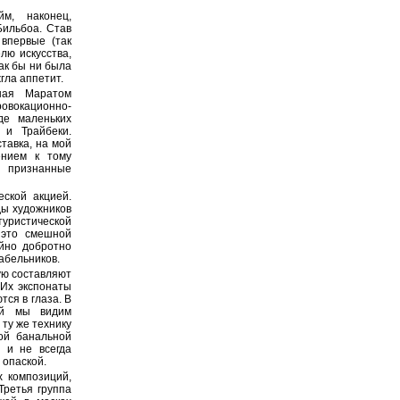
м, наконец,
Бильбоа. Став
 впервые (так
лю искусства,
как бы ни была
гла аппетит.
ная Маратом
вокационно-
де маленьких
 и Трайбеки.
тавка, на мой
ением к тому
т признанные
еской акцией.
ды художников
утуристической
 это смешной
айно добротно
абельников.
ую составляют
 Их экспонаты
тся в глаза. В
ый мы видим
ту же технику
ой банальной
ь и не всегда
 опаской.
х композиций,
Третья группа