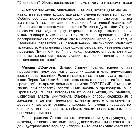
"Оленеводы"). Жизнь оленеводов Граймс тоже характеризует красо
Диктор:
"Их жизнь, описанная Витебски, возвращает нас на 11
назад, в те времена, когда стада диких оленей кочевали из Парижа
Себяне все еще поклоняются духам леса и надеются на пок
животных (то есть не ангелов-хранителей, а оленей-хранителей
образованных эвенков многие верят в Великого Духа тайги. Это у 
научился при входе в юрту непременно плеснуть водки на гор
чтобы задобрить духа огня. При этом? на привале в тайге 
расспрашивал его о раскладе сил в Северной Ирландии и о том, ка
Ламаншем отразится на передвижении английского сельскохо
транспорта. А в оленьем стаде одному сексуально неуёмному самц
прозвище "Билл Клинтон" - неплохая осведомленность для люд
главным средством коммуникации все еще является слома
оставленная на тропе".
Марина Ефимова:
Думаю, Уильям Граймс, говоря о суев
преувеличил веру эвенков в древних духов и чуть приуменьши
красочность традиции. Если говорить о состоянии духа этого наро
книге Пирса Витебски больше взволновало описание их "носталь
временам", которыми являются времена СОВЕТСКИЕ. Кочевники 
эвенки при советской власти были насильно превращены в на
Пропаганда 70 лет искореняла их образ жизни, их религию,
Советская власть уничтожила клановый способ содержания о
женщины с детьми перестали кочевать вместе с мужьями и 
деревнях, где дети учились в школах. С помощью государстве
оленьи стада, призванные снабжать мясом новые северные гор
огромных размеров.
После развала Союза эта экономическая модель рухнула, ог
исчезли, и эвенки оказались перед необходимостью возврата к
доиндустриального периода истории. Витебски так описывает их с