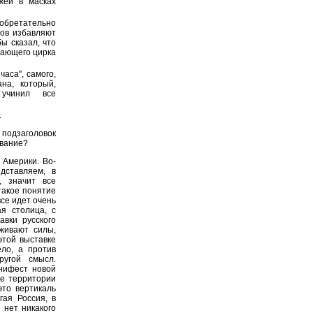
жей в масках
зобретательно
ров избавляют
ы сказал, что
тающего цирка
часа", самого,
на, который,
учинил все
.
подзаголовок
звание?
 Америки. Во-
дставляем, в
, значит все
такое понятие
се идет очень
ая столица, с
авки русского
живают силы,
этой выставке
ло, а против
ругой смысл.
нифест новой
же территории
это вертикаль
гая Россия, в
 нет никакого