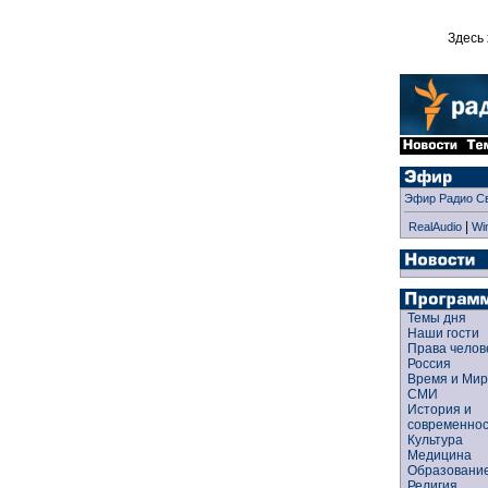
Здесь 
Эфир Радио С
|
RealAudio
Wi
Темы дня
Наши гости
Права чело
Россия
Время и Ми
СМИ
История и
современно
Культура
Медицина
Образован
Религия