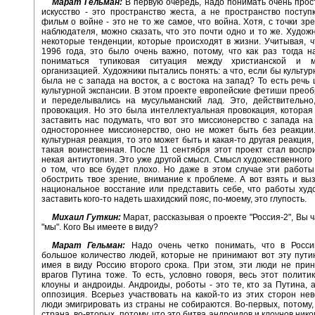
Марат Гельман:
В первую очередь, надо понимать очень прос
искусство - это пространство жеста, а не пространство поступ
фильм о войне - это не то же самое, что война. Хотя, с точки зр
наблюдателя, можно сказать, что это почти одно и то же. Худож
некоторые тенденции, которые происходят в жизни. Учитывая, ч
1996 года, это было очень важно, потому, что как раз тогда 
пониматься тупиковая ситуация между христианской и му
организацией. Художники пытались понять: а что, если бы культур
была не с запада на восток, а с востока на запад? То есть речь
культурной экспансии. В этом проекте европейские фетиши прео
и переделывались на мусульманский лад. Это, действительно
провокация. Но это была интеллектуальная провокация, котора
заставить нас подумать, что вот это миссионерство с запада на 
одностороннее миссионерство, оно не может быть без реакции
культурная реакция, то это может быть и какая-то другая реакция,
такая воинственная. После 11 сентября этот проект стал воспр
некая антиутопия. Это уже другой смысл. Смысл художественного
о том, что все будет плохо. Но даже в этом случае эти работы
обострить твое зрение, внимание к проблеме. А вот взять и выз
национальное восстание или представить себе, что работы худ
заставить кого-то надеть шахидский пояс, по-моему, это глупость.
Михаил Гуткин:
Марат, рассказывая о проекте "Россия-2", Вы 
"мы". Кого Вы имеете в виду?
Марат Гельман:
Надо очень четко понимать, что в Росси
большое количество людей, которые не принимают вот эту пути
имея в виду Россию второго срока. При этом, эти люди не при
врагов Путина тоже. То есть, условно говоря, весь этот полити
клоуны и андроиды. Андроиды, роботы - это те, кто за Путина, а
оппозиция. Всерьез участвовать на какой-то из этих сторон не
люди эмигрировать из страны не собираются. Во-первых, потому,
страна, во-вторых, потому, что это битва андроидов и клоунов ник