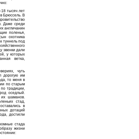
чно:
-18 тысяч лет
 в Брюссель. В
ровительство
). Даже среди
них англичанин
ящие поленья,
сын охотника
к туннель под
зяйственного
у эвенки дали
ей, у которых
нная ветка,
ериях, чуть
л дорогую им
да, то меня в
гии по старым
по традиции,
род оседлый.
 их шаманов.
леньих стад,
оставались в
нных дотаций
ода, достигли
ромные стада
 образу жизни
остояние: