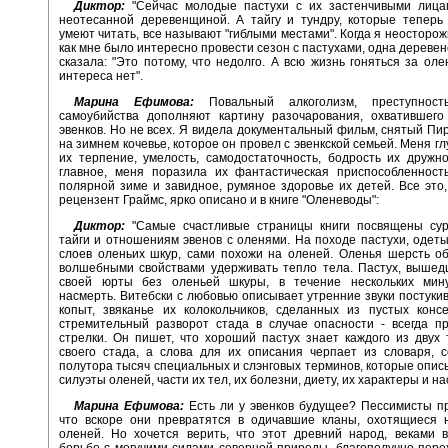
Диктор:
"Сейчас молодые пастухи с их застенчивыми лица
неотесанной деревенщиной. А тайгу и тундру, которые теперь
умеют читать, все называют "гиблыми местами". Когда я неосторож
как мне было интересно провести сезон с пастухами, одна дереве
сказала: "Это потому, что недолго. А всю жизнь гоняться за оле
интереса нет".
Марина Ефимова:
Повальный алкоголизм, преступнос
самоубийства дополняют картину разочарования, охватившего
эвенков. Но не всех. Я видела документальный фильм, снятый Пи
на зимнем кочевье, которое он провел с эвенкской семьей. Меня г
их терпение, умелость, самодостаточность, бодрость их дружно
главное, меня поразила их фантастическая приспособленност
полярной зиме и завидное, румяное здоровье их детей. Все это,
рецензент Граймс, ярко описано и в книге "Оленеводы":
Диктор:
"Самые счастливые страницы книги посвящены сур
тайги и отношениям эвенов с оленями. На походе пастухи, одеты
слоев оленьих шкур, сами похожи на оленей. Оленья шерсть о
волшебными свойствами удерживать тепло тела. Пастух, вышед
своей юрты без оленьей шкуры, в течение нескольких мин
насмерть. Витебски с любовью описывает утренние звуки постуки
копыт, звяканье их колокольчиков, сделанных из пустых конс
стремительный разворот стада в случае опасности - всегда п
стрелки. Он пишет, что хороший пастух знает каждого из двух
своего стада, а слова для их описания черпает из словаря, 
полутора тысяч специальных и слэнговых терминов, которые опис
силуэты оленей, части их тел, их болезни, диету, их характеры и н
Марина Ефимова:
Есть ли у эвенков будущее? Пессимисты п
что вскоре они превратятся в одичавшие кланы, охотящиеся 
оленей. Но хочется верить, что этот древний народ, веками 