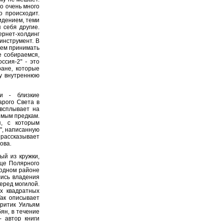
но очень много
о происходит.
идением, теми
 себя другие.
ернет-холдинг
 инструмент. В
нем принимать
е собираемся,
ссия-2" - это
ране, которые
ту внутреннюю
и - близкие
арого Света в
 всплывает на
ямым предкам.
я, с которым
", написанную
рассказывает
ова.
ый из кружки,
ице Полярного
лодном районе
лись владения
еред могилой.
х квадратных
Так описывает
критик Уильям
ян, в течение
- автор книги