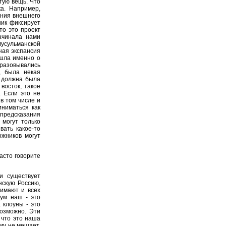
тую вещь. Что
ка. Например,
ения внешнего
ник фиксирует
то это проект
начинала нами
сульманской
ная экспансия
 шла именно о
бразовывались
, была некая
я должна была
восток, такое
. Если это не
 в том числе и
иниматься как
 предсказания
 могут только
вать какое-то
ожников могут
часто говорите
и существует
нскую Россию,
нимают и всех
кум наш - это
 клоуны - это
возможно. Эти
 что это наша
ому не мешает.