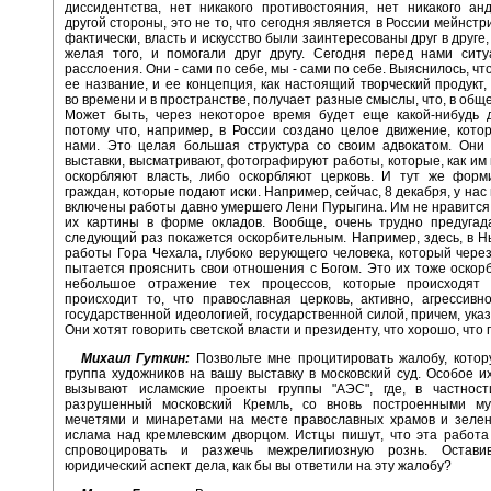
диссидентства, нет никакого противостояния, нет никакого ан
другой стороны, это не то, что сегодня является в России мейнст
фактически, власть и искусство были заинтересованы друг в друге
желая того, и помогали друг другу. Сегодня перед нами ситу
расслоения. Они - сами по себе, мы - сами по себе. Выяснилось, что
ее название, и ее концепция, как настоящий творческий продукт
во времени и в пространстве, получает разные смыслы, что, в общ
Может быть, через некоторое время будет еще какой-нибудь д
потому что, например, в России создано целое движение, кото
нами. Это целая большая структура со своим адвокатом. Они 
выставки, высматривают, фотографируют работы, которые, как им 
оскорбляют власть, либо оскорбляют церковь. И тут же форм
граждан, которые подают иски. Например, сейчас, 8 декабря, у нас 
включены работы давно умершего Лени Пурыгина. Им не нравится,
их картины в форме окладов. Вообще, очень трудно предугада
следующий раз покажется оскорбительным. Например, здесь, в Н
работы Гора Чехала, глубоко верующего человека, который чере
пытается прояснить свои отношения с Богом. Это их тоже оскорб
небольшое отражение тех процессов, которые происходят
происходит то, что православная церковь, активно, агрессивн
государственной идеологией, государственной силой, причем, ука
Они хотят говорить светской власти и президенту, что хорошо, что 
Михаил Гуткин:
Позвольте мне процитировать жалобу, котор
группа художников на вашу выставку в московский суд. Особое и
вызывают исламские проекты группы "АЭС", где, в частност
разрушенный московский Кремль, со вновь построенными му
мечетями и минаретами на месте православных храмов и зеле
ислама над кремлевским дворцом. Истцы пишут, что эта работ
спровоцировать и разжечь межрелигиозную рознь. Остави
юридический аспект дела, как бы вы ответили на эту жалобу?