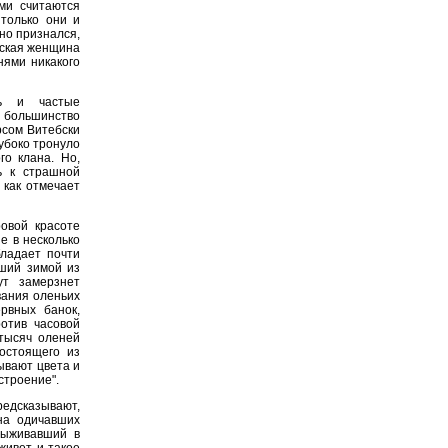
ми считаются
 только они и
но признался,
нская женщина
нями никакого
ть и частые
 большинство
рсом Витебски
лубоко тронуло
го клана. Но,
ь к страшной
 как отмечает
овой красоте
е в несколько
бладает почти
ший зимой из
ут замерзнет
вания оленьих
ервных банок,
ротив часовой
 тысяч оленей
состоящего из
ывают цвета и
астроение".
редсказывают,
на одичавших
выживавший в