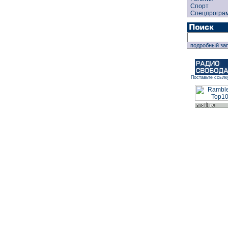
Спорт
Спецпрогра
подробный за
Поставьте ссылк