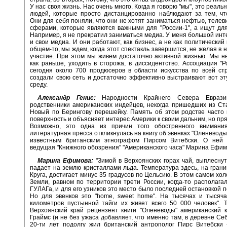
У нас своя жизнь. Нас очень много. Когда я говорю "мы", это реаль
людей, которые просто дистанцированно наблюдают за тем, чт
Они для себя поняли, что они не хотят заниматься нефтью, телев
сферами, которые являются важными для "России-1", а ищут для
Например, я не прекратил заниматься медиа. У меня большой инт
и свои медиа. И они работают, как бизнес, а не как политический
общем-то, мы ждем, когда этот спектакль завершится, не желая в 
участие. При этом мы живем достаточно активной жизнью. Мы н
как раньше, уходить в сторожа, в диссидентство. Ассоциация "Ро
сегодня около 700 продюсеров в области искусства по всей ст
создали свою сеть и достаточно эффективно выстраивают вот э
среду.
Александр Генис:
Народности Крайнего Севера Еврази
родственники американских индейцев, некогда пришедших из Ст
Новый по Берингову перешейку. Память об этом родстве часто
поверхность и объясняет интерес Америки к своим дальним, но пр
Возможно, это одна из причин того обостренного внимани
литературная пресса откликнулась на книгу об эвенках "Оленеводы
известным британским этнографом Пирсом Витебски. О ней 
ведущая "Книжного обозрения" "Американского часа" Марина Ефим
Марина Ефимова:
"Зимой в Верхоянских горах чай, выплеснут
падает на землю кристаллами льда. Температура здесь, на гран
Круга, достигает минус 35 градусов по Цельсию. В этом самом хо
Земли, равном по территории трети России, когда-то располага
ГУЛАГа, и для его узников это место было последней остановкой п
Но для эвенков это "home, sweet home". На тысячах и тысяча
километров пустынной тайги их живет всего 50 000 человек". 
Верхоянский край рецензент книги "Оленеводы" американский 
Граймс (и не без ужаса добавляет, что именно там, в деревне Себ
20-ти лет подолгу жил британский антрополог Пирс Витебски 