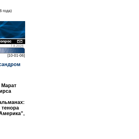
6 года)
7.8.2026
[10-01-06]
ксандром
 Марат
ирса
альманах:
 тенора
Америка",