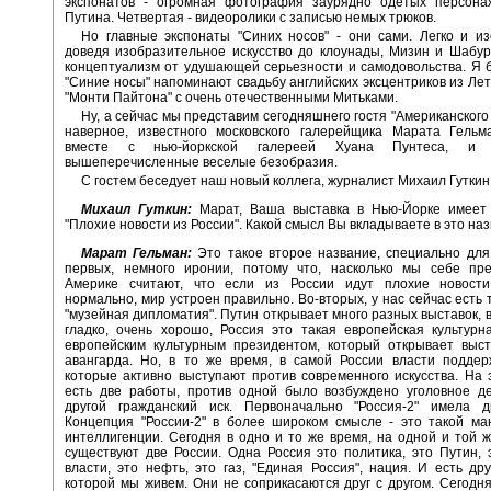
экспонатов - огромная фотография заурядно одетых персона
Путина. Четвертая - видеоролики с записью немых трюков.
Но главные экспонаты "Синих носов" - они сами. Легко и и
доведя изобразительное искусство до клоунады, Мизин и Шабу
концептуализм от удушающей серьезности и самодовольства. Я б
"Синие носы" напоминают свадьбу английских эксцентриков из Ле
"Монти Пайтона" с очень отечественными Митьками.
Ну, а сейчас мы представим сегодняшнего гостя "Американского 
наверное, известного московского галерейщика Марата Гельма
вместе с нью-йоркской галереей Хуана Пунтеса, и 
вышеперечисленные веселые безобразия.
С гостем беседует наш новый коллега, журналист Михаил Гуткин
Михаил Гуткин:
Марат, Ваша выставка в Нью-Йорке имеет 
"Плохие новости из России". Какой смысл Вы вкладываете в это на
Марат Гельман:
Это такое второе название, специально для
первых, немного иронии, потому что, насколько мы себе пре
Америке считают, что если из России идут плохие новости
нормально, мир устроен правильно. Во-вторых, у нас сейчас есть 
"музейная дипломатия". Путин открывает много разных выставок, в
гладко, очень хорошо, Россия это такая европейская культурн
европейским культурным президентом, который открывает выст
авангарда. Но, в то же время, в самой России власти поддер
которые активно выступают против современного искусства. На 
есть две работы, против одной было возбуждено уголовное де
другой гражданский иск. Первоначально "Россия-2" имела д
Концепция "России-2" в более широком смысле - это такой ма
интеллигенции. Сегодня в одно и то же время, на одной и той 
существуют две России. Одна Россия это политика, это Путин, 
власти, это нефть, это газ, "Единая Россия", нация. И есть дру
которой мы живем. Они не соприкасаются друг с другом. Сегодня