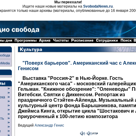
Мы переехали!
Ищите наши новые материалы на
SvobodaNews.ru
.
хранятся только наши архивы (материалы, опубликованные до 16 января 200
вобода
"Поверх барьеров". Американский час с Але
nMedia
Генисом
Выставка "Россия-2" в Нью-Йорке. Гость
"Американского часа" - московский галерейщик
Гельман. "Книжное обозрение": "Оленеводы" П
>
>
Витебски. Святки с Диккенсом. Репортаж из
века
>
праздничного Стэйтен-Айленда. Музыкальный 
>
культурный центр фонда Барышникова, памяти
р
>
>
Джеймса Кинга, открытие цикла "Шостакович и 
>
приуроченный к 100-летию композитора
сть
>
>
Ведущий
Александр Генис
>
ие
>
>