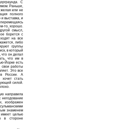
дерграунда. С
римом. Раньше,
, желая или не
ация полного
 и выставка, и
, перемещаясь
ем-то, хорошо.
ругой смысл,
рое борется с
ходят на все
кажется, либо
ируют группы
иск, в который
 что он делал
ть, что им в
ью-Йорке есть
з свои работы
ляет. Это все
 в России. А
о хочет стать
зующей силой.
плохо.
ую направила
х негодование
и, изображен
сульманскими
ным знаменем
а имеет целью
в в стороне