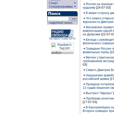
Спорт
>
Россия на границе 
Спецпрограммы
>
худшему
[24-07-03]
В какую сторону д
Что нового открыло
журналиста Дмитрия
подробный запрос
Московское правит
компенсацию одной и
на Дубровке
[22-07-0
Поставьте ссылку на РС
Беседа с руководи
физического соверше
Граждане России с
фамильные гербы
[1
Митинг у британско
требованием экстрад
03]
Смерть Дмитрия В
Нарушения армейс
российской армии
[1
Прокурор потребов
12 годам лишения с
Выстрел "Авроры"
Проблема уплотнен
[17-07-03]
В Екатеринбурге н
Второго освящен Хра