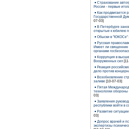
Страхование автог
России - первые итог
Как продвигается 
Государственной Ду
07-03]
В Петербурге зано
открытые к юбилею г
Обыски в "ЮКОСе"
Русская православ
Имеет ли священник 
органами госбезопас
Коррупция в высше
Вооруженных сил
[11
Реакция российских
дело против концер
Возобновление стр
заливе
[10-07-03]
Пятая Международн
технологии обороны 
03]
Заявления руковод
республики войти в с
Развитие ситуации
03]
Допрос врачей и пс
экспертизы психичес