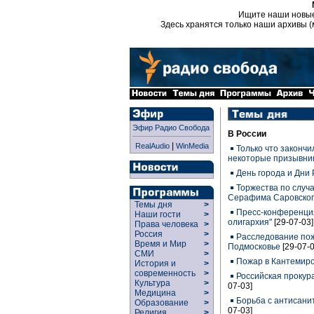
Ищите наши новы
Здесь хранятся только наши архивы (
Эфир Радио Свобода
В России
|
RealAudio
WinMedia
Только что закончи
некоторые призывник
День города и Дни
Торжества по случ
Серафима Саровско
Темы дня
>
Пресс-конференция
Наши гости
>
олигархия"
[29-07-03]
Права человека
>
Россия
>
Расследование пож
Время и Мир
>
Подмосковье
[29-07-0
СМИ
>
Пожар в Кантемиро
История и
>
современность
>
Российская прокур
Культура
>
07-03]
Медицина
>
Борьба с антисани
Образование
>
07-03]
Религия
>