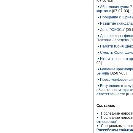
[07-07-03]
Абрамович купил "Ч
карточки
[07-07-03]
Прощание с Юрие
Развитие скандала
Дело "ЮКОСа"
[05-
Допрос главы фина
Платона Лебедева
[
Памяти Юрия Щек
Смерть Юрия Щеко
Итоги весеннего п
03]
Решение красноярс
Быкова
[02-07-03]
Пресс-конференци
Вступление в силу 
обязательном страх
ответственности
[01-
См. также:
Последние новост
Последние новост
отношения"
Специальные про
Российским событи