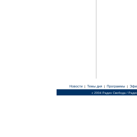
Новости
Темы дня
Программы
Эфи
|
|
|
c 2004 Радио Свобода / Ради