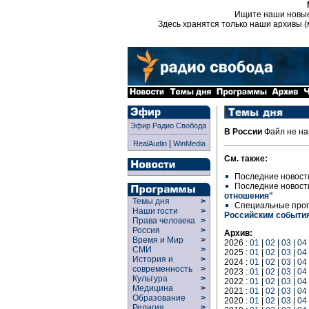
Ищите наши новы
Здесь хранятся только наши архивы (
Эфир Радио Свобода
В России
Файл не на
|
RealAudio
WinMedia
См. также:
Последние новост
Последние новост
отношения"
Темы дня
>
Специальные про
Наши гости
>
Российским событи
Права человека
>
Россия
>
Архив:
Время и Мир
>
2026 :
01
|
02
|
03
|
04
СМИ
>
2025 :
01
|
02
|
03
|
04
История и
>
2024 :
01
|
02
|
03
|
04
современность
>
2023 :
01
|
02
|
03
|
04
Культура
>
2022 :
01
|
02
|
03
|
04
Медицина
>
2021 :
01
|
02
|
03
|
04
Образование
>
2020 :
01
|
02
|
03
|
04
Религия
>