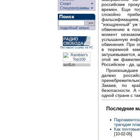
Спорт
>
российские прок
Спецпрограммы
>
времен. Еще тог
спокойно при
фальсификациям
"изощренный" уж т
подробный запрос
обвинению в пох
момент незнако
услышанную инфо
обвинения. При э
Поставьте ссылку на РС
в тюремной кам
затушевывается, а
этой же фамилии
Российское - да, ц
Произошедшее 
далеко россий
пренебрежительн
Закаев, по кр
безопасности. А
одной стране с т
Последние м
Парламентска
трагедии пла
Как почтовые
[10-02-05]