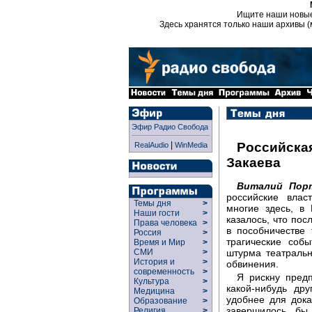
Ищите наши новы
Здесь хранятся только наши архивы (
Эфир Радио Свобода
|
Российская
RealAudio
WinMedia
Закаева
Виталий Пор
российские влас
Темы дня
>
многие здесь, в
Наши гости
>
казалось, что пос
Права человека
>
в пособничестве
Россия
>
трагические соб
Время и Мир
>
штурма театраль
СМИ
>
История и
>
обвинения.
современность
>
Я рискну пред
Культура
>
какой-нибудь др
Медицина
>
удобнее для дока
Образование
>
завершилось бы
Религия
>