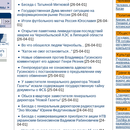
>
Беседа с Татьяной Митковой
[26-04-01]
Человек 
ммы
>
Коган
Государственная Дума меняет ситуацию на
информационном рынке России
[26-04-01]
Кризис в
Итоги футбольного матча Россия-Югославия
[26-04-
Украине 
01]
прос
ялтинско
Открытие памятника ликвидаторам последствий
аварии на Чернобыльской АЭС в Липецкой области
Государс
[26-04-01]
РФ готови
у на РС
регулир
Во что обошелся людям Чернобыль...
[26-04-01]
компьюте
"Каток не смог остановиться..."
[25-04-01]
Новые обвинения против Владимира Гусинского
Рукопись
комментирует его адвокат Генри Резник
[25-04-01]
дневника
выставле
Генпрокуратура не ознакомила адвокатов
Гусинского с постановлением о предъявлении ему
нового обвинения
[25-04-01]
Углублен
вокруг и
У заместителя генерального директора "Новой
програм
Газеты" искали содержащие государственную тайну
документы о ФСБ
[25-04-01]
Стандарт
Обыск в квартире заместителя генерального
преслед
директора "Новой Газеты"
[25-04-01]
российск
Беседа с генеральным директором радиостанции
"Эхо Москвы" Юрием Федутиновым
[24-04-01]
Панорама
Беседа с намеревающимся приобрести акции НТВ
технологи
Toshiba 
украинским бизнесменом Вадимом Рабиновичем
[24-
разрабат
04-01]
микропр