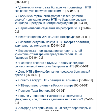
[10-04-01]
"Даже если ничего уже больше не произойдет, НТВ
все равно уже не будет прежним..."
[09-04-01]
Российско-германский форум "Петербургский
диалог" - ситуация вокруг НТВ не будет, по словам
канцлера Шредера, в центре обсуждения
[09-04-01]
Парламентские слушания по реформе УПК
[09-04-
01]
Визит канцлера ФРГ в Санкт-Петербург
[09-04-01]
Развитие ситуации вокруг НТВ - говорят политики,
журналисты, экономисты
[06-04-01]
Безрезультатное заседание согласительной
комиссии - точки зрения представителей НТВ и
Газпрома
[06-04-01]
"Разговор слепого с глухим..." Итоги заседания
согласительной комиссии Газпрома и НТВ
[06-04-01]
Дело НТВ в Великобритании - реакция британской
прессы
[06-04-01]
События вокруг НТВ - реакция в Германии
[06-04-01]
НТВ-противостояние - в России и мире
[05-04-01]
Портрет Тэда Тернера
[05-04-01]
Есть ли у Тернера и Гусинского инструменты
убеждения, или, точнее - давления на Газпром?
[05-04-
01]
Альфред Кох прибыл на НТВ и ведет переговоры с