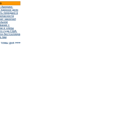
в Америке.
 ядерное дело
ть передано в
зопасности
ат закончил
альное
вание с
ом в члены
го суда США.
иги-бестселлера
а лжи
е темы дня
>>>