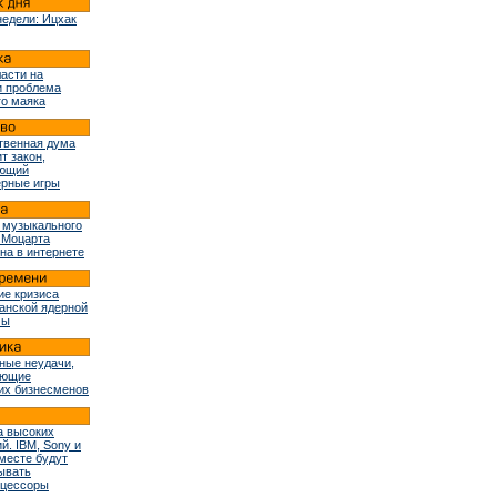
недели: Ицхак
ласти на
и проблема
го маяка
твенная дума
т закон,
ующий
рные игры
 музыкального
 Моцарта
на в интернете
ие кризиса
ранской ядерной
мы
ные неудачи,
ующие
их бизнесменов
 высоких
й. IBM, Sony и
вместе будут
ывать
оцессоры