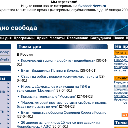
Мы переехали!
Ищите наши новые материалы на
SvobodaNews.ru
.
хранятся только наши архивы (материалы, опубликованные до 16 января 200
вобода
В России
Эксперты
nMedia
Свобода:
Космический турист на орбите - подробности
[30-04-
ядерного
01]
понадоби
Визит Владимира Путина в Вологду
[28-04-01]
пять лет
Старт на орбиту первого космического туриста
[28-
04-01]
Передача
>
связанны
Игорь Шабдурасулов о ситуации на ТВ-6 и
>
традицие
телеканале "Московия"
[27-04-01]
века
>
переодев
>
так назы
Кризис на телеканале "Московия"
[27-04-01]
р
>
бесчинст
"Народ, который противопоставит свободу и правду,
>
будет вечно жить по лжи"
[27-04-01]
>
сть
>
Визит министра обороны Северной Кореи в Россию
>
[27-04-01]
>
26 апреля исполнилось 15 лет со дня аварии на
ие
>
Чернобыльской АЭС
[26-04-01]
>