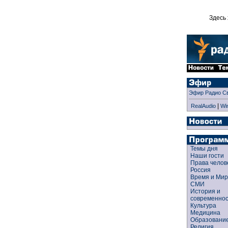
Здесь 
Эфир Радио С
|
RealAudio
Wi
Темы дня
Наши гости
Права чело
Россия
Время и Ми
СМИ
История и
современно
Культура
Медицина
Образован
Религия