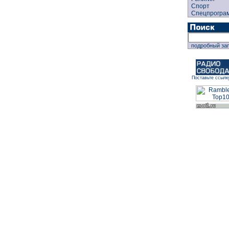
Спорт
Спецпрогра
подробный за
Поставьте ссылк