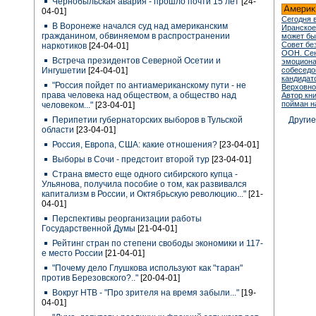
Чернобыльская авария - прошло почти 15 лет
[24-
04-01]
Сегодня 
В Воронеже начался суд над американским
Иранское
гражданином, обвиняемом в распространении
может бы
Совет бе
наркотиков
[24-04-01]
ООН. Сен
Встреча президентов Северной Осетии и
эмоцион
Ингушетии
[24-04-01]
собеседо
кандидат
"Россия пойдет по антиамериканскому пути - не
Верховно
права человека над обществом, а общество над
Автор кн
пойман н
человеком..."
[23-04-01]
Перипетии губернаторских выборов в Тульской
Други
области
[23-04-01]
Россия, Европа, США: какие отношения?
[23-04-01]
Выборы в Сочи - предстоит второй тур
[23-04-01]
Страна вместо еще одного сибирского купца -
Ульянова, получила пособие о том, как развивался
капитализм в России, и Октябрьскую революцию..."
[21-
04-01]
Перспективы реорганизации работы
Государственной Думы
[21-04-01]
Рейтинг стран по степени свободы экономики и 117-
е место России
[21-04-01]
"Почему дело Глушкова используют как "таран"
против Березовского?.."
[20-04-01]
Вокруг НТВ - "Про зрителя на время забыли..."
[19-
04-01]