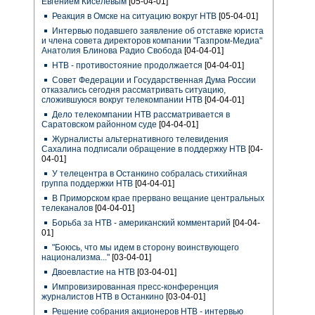
Евгением Киселевым
[05-04-01]
Реакция в Омске на ситуацию вокруг НТВ
[05-04-01]
Интервью подавшего заявление об отставке юриста
и члена совета директоров компании "Газпром-Медиа"
Анатолия Блинова Радио Свобода
[04-04-01]
НТВ - противостояние продолжается
[04-04-01]
Совет Федерации и Государственная Дума России
отказались сегодня рассматривать ситуацию,
сложившуюся вокруг телекомпании НТВ
[04-04-01]
Дело телекомпании НТВ рассматривается в
Саратовском районном суде
[04-04-01]
Журналисты альтернативного телевидения
Сахалина подписали обращение в поддержку НТВ
[04-
04-01]
У телецентра в Останкино собралась стихийная
группа поддержки НТВ
[04-04-01]
В Приморском крае прервано вещание центральных
телеканалов
[04-04-01]
Борьба за НТВ - американский комментарий
[04-04-
01]
"Боюсь, что мы идем в сторону воинствующего
национализма..."
[03-04-01]
Двоевластие на НТВ
[03-04-01]
Импровизированная пресс-конференция
журналистов НТВ в Останкино
[03-04-01]
Решение собрания акционеров НТВ - интервью