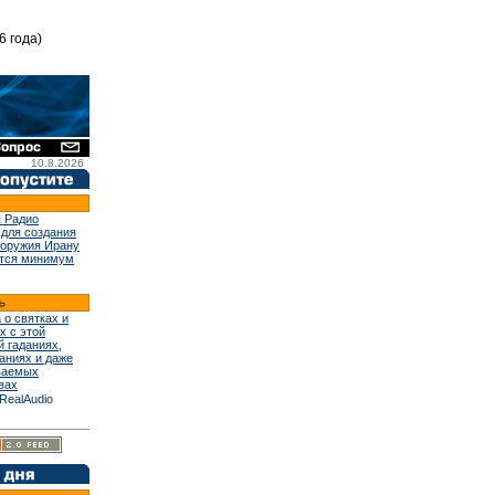
6 года)
10.8.2026
 Радио
 для создания
 оружия Ирану
тся минимум
 о святках и
х с этой
й гаданиях,
аниях и даже
ваемых
вах
RealAudio