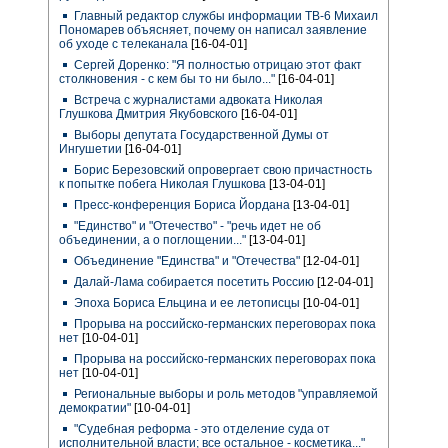
Главный редактор службы информации ТВ-6 Михаил
Пономарев объясняет, почему он написал заявление
об уходе с телеканала
[16-04-01]
Сергей Доренко: "Я полностью отрицаю этот факт
столкновения - с кем бы то ни было..."
[16-04-01]
Встреча с журналистами адвоката Николая
Глушкова Дмитрия Якубовского
[16-04-01]
Выборы депутата Государственной Думы от
Ингушетии
[16-04-01]
Борис Березовский опровергает свою причастность
к попытке побега Николая Глушкова
[13-04-01]
Пресс-конференция Бориса Йордана
[13-04-01]
"Единство" и "Отечество" - "речь идет не об
объединении, а о поглощении..."
[13-04-01]
Объединение "Единства" и "Отечества"
[12-04-01]
Далай-Лама собирается посетить Россию
[12-04-01]
Эпоха Бориса Ельцина и ее летописцы
[10-04-01]
Прорыва на российско-германских переговорах пока
нет
[10-04-01]
Прорыва на российско-германских переговорах пока
нет
[10-04-01]
Региональные выборы и роль методов "управляемой
демократии"
[10-04-01]
"Судебная реформа - это отделение суда от
исполнительной власти; все остальное - косметика..."