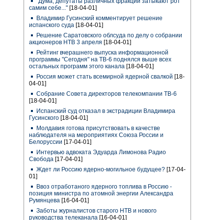
"Дума, депутаты различных фракций затыкают рот
самим себе..."
[18-04-01]
Владимир Гусинский комментирует решение
испанского суда
[18-04-01]
Решение Саратовского облсуда по делу о собрании
акционеров НТВ 3 апреля
[18-04-01]
Рейтинг вчерашнего выпуска информационной
программы "Сегодня" на ТВ-6 поднялся выше всех
остальных программ этого канала
[18-04-01]
Россия может стать всемирной ядерной свалкой
[18-
04-01]
Собрание Совета директоров телекомпании ТВ-6
[18-04-01]
Испанский суд отказал в экстрадиции Владимира
Гусинского
[18-04-01]
Молдавия готова присутствовать в качестве
наблюдателя на мероприятиях Союза России и
Белоруссии
[17-04-01]
Интервью адвоката Эдуарда Лимонова Радио
Свобода
[17-04-01]
Ждет ли Россию ядерно-могильное будущее?
[17-04-
01]
Ввоз отработаного ядерного топлива в Россию -
позиция министра по атомной энергии Александра
Румянцева
[16-04-01]
Заботы журналистов старого НТВ и нового
руководства телеканала
[16-04-01]