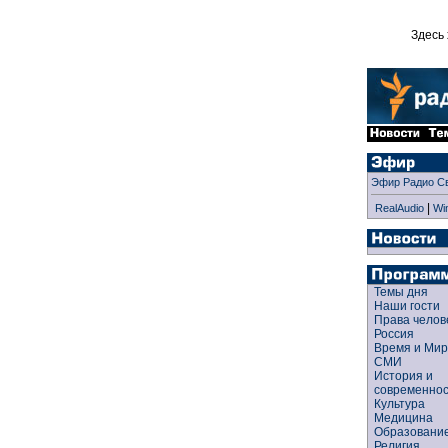
Здесь 
Эфир Радио С
|
RealAudio
Wi
Темы дня
Наши гости
Права чело
Россия
Время и Ми
СМИ
История и
современно
Культура
Медицина
Образован
Религия