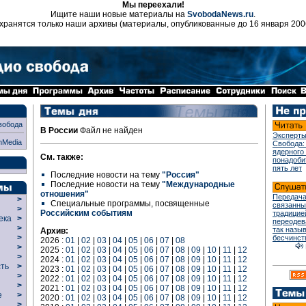
Мы переехали!
Ищите наши новые материалы на
SvobodaNews.ru
.
хранятся только наши архивы (материалы, опубликованные до 16 января 200
вобода
В России
Файл не найден
Эксперты
nMedia
Свобода:
ядерного
См. также:
понадоби
пять лет
Последние новости на тему
"Россия"
Последние новости на тему
"Международные
отношения"
Передача
>
Специальные программы, посвященные
связанны
>
Российским событиям
традицие
века
>
переодев
>
так назы
Архив:
р
>
бесчинст
2026 :
01
|
02
|
03
|
04
|
05
|
06
|
07
|
08
>
2025 :
01
|
02
|
03
|
04
|
05
|
06
|
07
|
08
|
09
|
10
|
11
|
12
>
2024 :
01
|
02
|
03
|
04
|
05
|
06
|
07
|
08
|
09
|
10
|
11
|
12
сть
>
2023 :
01
|
02
|
03
|
04
|
05
|
06
|
07
|
08
|
09
|
10
|
11
|
12
>
2022 :
01
|
02
|
03
|
04
|
05
|
06
|
07
|
08
|
09
|
10
|
11
|
12
>
2021 :
01
|
02
|
03
|
04
|
05
|
06
|
07
|
08
|
09
|
10
|
11
|
12
ие
>
2020 :
01
|
02
|
03
|
04
|
05
|
06
|
07
|
08
|
09
|
10
|
11
|
12
>