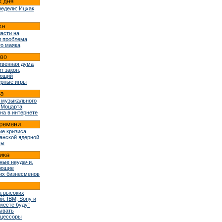
недели: Ицхак
ласти на
и проблема
го маяка
твенная дума
т закон,
ующий
рные игры
 музыкального
 Моцарта
на в интернете
ие кризиса
ранской ядерной
мы
ные неудачи,
ующие
их бизнесменов
 высоких
й. IBM, Sony и
вместе будут
ывать
оцессоры