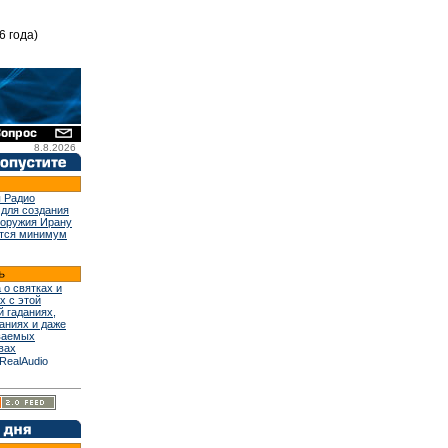
6 года)
8.8.2026
 Радио
 для создания
 оружия Ирану
тся минимум
 о святках и
х с этой
й гаданиях,
аниях и даже
ваемых
вах
RealAudio