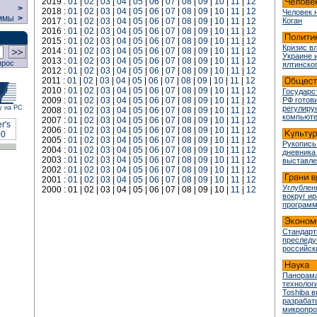
2019 :
01
|
02
|
03
|
04
|
05
|
06
|
07
|
08
|
09
|
10
|
11
|
12
>
2018 :
01
|
02
|
03
|
04
|
05
|
06
|
07
|
08
|
09
|
10
|
11
|
12
Человек 
ммы
>
2017 :
01
|
02
|
03
|
04
|
05
|
06
|
07
|
08
|
09
|
10
|
11
|
12
Коган
2016 :
01
|
02
|
03
|
04
|
05
|
06
|
07
|
08
|
09
|
10
|
11
|
12
2015 :
01
|
02
|
03
|
04
|
05
|
06
|
07
|
08
|
09
|
10
|
11
|
12
Кризис в
2014 :
01
|
02
|
03
|
04
|
05
|
06
|
07
|
08
|
09
|
10
|
11
|
12
Украине 
2013 :
01
|
02
|
03
|
04
|
05
|
06
|
07
|
08
|
09
|
10
|
11
|
12
прос
ялтинско
2012 :
01
|
02
|
03
|
04
|
05
|
06
|
07
|
08
|
09
|
10
|
11
|
12
2011 :
01
|
02
|
03
|
04
|
05
|
06
|
07
|
08
|
09
|
10
|
11
|
12
2010 :
01
|
02
|
03
|
04
|
05
|
06
|
07
|
08
|
09
|
10
|
11
|
12
Государс
2009 :
01
|
02
|
03
|
04
|
05
|
06
|
07
|
08
|
09
|
10
|
11
|
12
РФ готови
у на РС
регулир
2008 :
01
|
02
|
03
|
04
|
05
|
06
|
07
|
08
|
09
|
10
|
11
|
12
компьюте
2007 :
01
|
02
|
03
|
04
|
05
|
06
|
07
|
08
|
09
|
10
|
11
|
12
2006 :
01
|
02
|
03
|
04
|
05
|
06
|
07
|
08
|
09
|
10
|
11
|
12
2005 :
01
|
02
|
03
|
04
|
05
|
06
|
07
|
08
|
09
|
10
|
11
|
12
Рукопись
2004 :
01
|
02
|
03
|
04
|
05
|
06
|
07
|
08
|
09
|
10
|
11
|
12
дневника
2003 :
01
|
02
|
03
|
04
|
05
|
06
|
07
|
08
|
09
|
10
|
11
|
12
выставле
2002 :
01
|
02
|
03
|
04
|
05
|
06
|
07
|
08
|
09
|
10
|
11
|
12
2001 :
01
|
02
|
03
|
04
|
05
|
06
|
07
|
08
|
09
|
10
|
11
|
12
Углублен
2000 : 01 | 02 | 03 | 04 | 05 | 06 | 07 | 08 | 09 | 10 |
11
|
12
вокруг и
програм
Стандарт
преслед
российск
Панорама
технологи
Toshiba 
разрабат
микропр