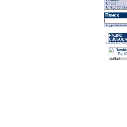
Спорт
Спецпрогра
подробный за
Поставьте ссылк