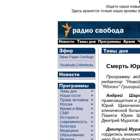
Ищите наши новы
Здесь хранятся только наши архивы (
Эфир Радио Свобода
|
Смерть Юр
RealAudio
WinMedia
Программу ве
редактор "Ново
"Яблоко" Григори
Темы дня
>
Андрей Шаро
Наши гости
>
правозащитник и 
Права человека
>
Россия
>
Юрий Щекочихи
Время и Мир
>
клинической боль
СМИ
>
Памяти Юрия Ще
История и
>
Дмитрий Муратов:
современность
>
Культура
>
Дмитрий Мура
Медицина
>
гордились знакомс
Образование
>
него был фантасти
Религия
>