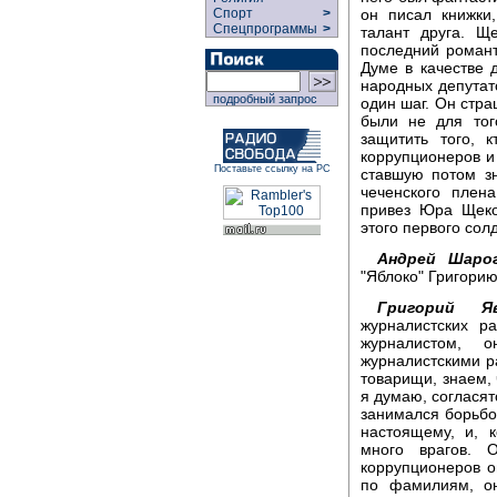
он писал книжки
Спорт
>
Спецпрограммы
>
талант друга. Щ
последний романт
Думе в качестве 
народных депутато
подробный запрос
один шаг. Он стр
были не для того
защитить того, 
коррупционеров и
Поставьте ссылку на РС
ставшую потом з
чеченского плен
привез Юра Щеко
этого первого сол
Андрей Шарог
"Яблоко" Григори
Григорий Яв
журналистских р
журналистом, 
журналистскими р
товарищи, знаем, 
я думаю, согласят
занимался борьбой
настоящему, и, 
много врагов. О
коррупционеров о
по фамилиям, он