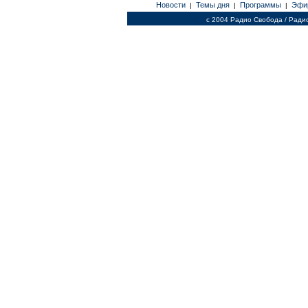
Новости
Темы дня
Программы
Эфи
|
|
|
c 2004 Радио Свобода / Ради