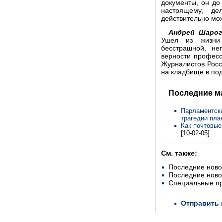
документы, он до
настоящему, де
действительно мож
Андрей Шарог
Ушел из жизни
бесстрашной, не
верности професс
Журналистов Рос
на кладбище в по
Последние м
Парламентска
трагедии пла
Как почтовые
[10-02-05]
См. также:
Последние ново
Последние ново
Специальные п
Отправить 