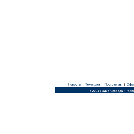
Новости
Темы дня
Программы
Эфи
|
|
|
c 2004 Радио Свобода / Ради