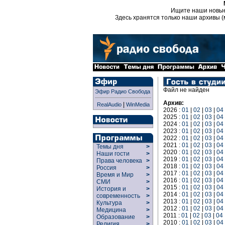
Ищите наши новы
Здесь хранятся только наши архивы (
Файл не найден
Эфир Радио Свобода
Архив:
|
RealAudio
WinMedia
2026 :
01
|
02
|
03
|
04
2025 :
01
|
02
|
03
|
04
2024 :
01
|
02
|
03
|
04
2023 :
01
|
02
|
03
|
04
2022 :
01
|
02
|
03
|
04
2021 :
01
|
02
|
03
|
04
Темы дня
>
2020 :
01
|
02
|
03
|
04
Наши гости
>
2019 :
01
|
02
|
03
|
04
Права человека
>
2018 :
01
|
02
|
03
|
04
Россия
>
2017 :
01
|
02
|
03
|
04
Время и Мир
>
2016 :
01
|
02
|
03
|
04
СМИ
>
2015 :
01
|
02
|
03
|
04
История и
>
2014 :
01
|
02
|
03
|
04
современность
>
2013 :
01
|
02
|
03
|
04
Культура
>
2012 :
01
|
02
|
03
|
04
Медицина
>
2011 :
01
|
02
|
03
|
04
Образование
>
2010 :
01
|
02
|
03
|
04
Религия
>