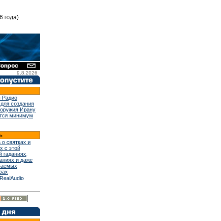
6 года)
9.8.2026
 Радио
 для создания
 оружия Ирану
тся минимум
 о святках и
х с этой
й гаданиях,
аниях и даже
ваемых
вах
RealAudio