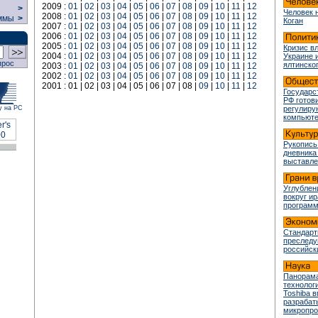
2009 :
01
|
02
|
03
|
04
|
05
|
06
|
07
|
08
|
09
|
10
|
11
|
12
>
Человек 
2008 :
01
|
02
|
03
|
04
|
05
|
06
|
07
|
08
|
09
|
10
|
11
|
12
ммы
>
Коган
2007 :
01
|
02
|
03
|
04
|
05
|
06
|
07
|
08
|
09
|
10
|
11
|
12
2006 :
01
|
02
|
03
|
04
|
05
|
06
|
07
|
08
|
09
|
10
|
11
|
12
2005 :
01
|
02
|
03
|
04
|
05
|
06
|
07
|
08
|
09
|
10
|
11
|
12
Кризис в
2004 :
01
|
02
|
03
|
04
|
05
|
06
|
07
|
08
|
09
|
10
|
11
|
12
Украине 
прос
ялтинско
2003 :
01
|
02
|
03
|
04
|
05
|
06
|
07
|
08
|
09
|
10
|
11
|
12
2002 :
01
|
02
|
03
|
04
|
05
|
06
|
07
|
08
|
09
|
10
|
11
|
12
2001 : 01 | 02 | 03 | 04 | 05 | 06 | 07 | 08 |
09
|
10
|
11
|
12
Государс
РФ готови
у на РС
регулир
компьюте
Рукопись
дневника
выставле
Углублен
вокруг и
програм
Стандарт
преслед
российск
Панорама
технологи
Toshiba 
разрабат
микропр