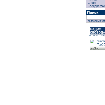
Спорт
Спецпрогра
подробный за
Поставьте ссылк