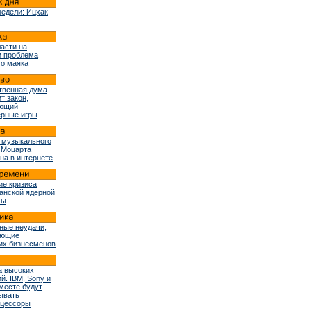
недели: Ицхак
ласти на
и проблема
го маяка
твенная дума
т закон,
ующий
рные игры
 музыкального
 Моцарта
на в интернете
ие кризиса
ранской ядерной
мы
ные неудачи,
ующие
их бизнесменов
 высоких
й. IBM, Sony и
вместе будут
ывать
оцессоры