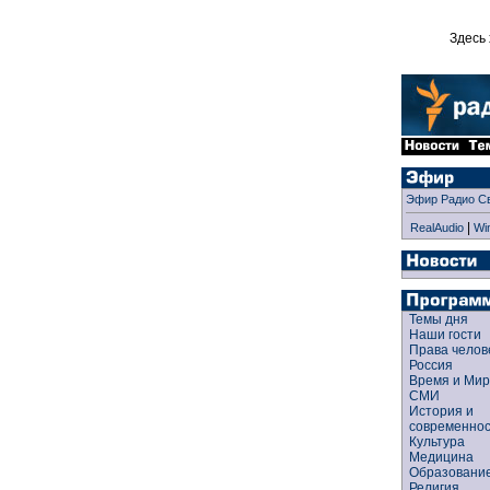
Здесь 
Эфир Радио С
|
RealAudio
Wi
Темы дня
Наши гости
Права чело
Россия
Время и Ми
СМИ
История и
современно
Культура
Медицина
Образован
Религия