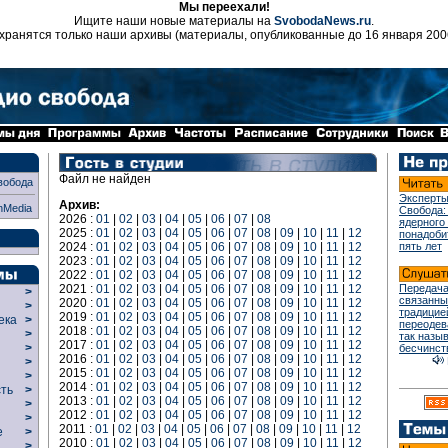
Мы переехали!
Ищите наши новые материалы на
SvobodaNews.ru
.
хранятся только наши архивы (материалы, опубликованные до 16 января 200
Файл не найден
вобода
Эксперты
Архив:
nMedia
Свобода:
2026 :
01
|
02
|
03
|
04
|
05
|
06
|
07
|
08
ядерного
2025 :
01
|
02
|
03
|
04
|
05
|
06
|
07
|
08
|
09
|
10
|
11
|
12
понадоби
2024 :
01
|
02
|
03
|
04
|
05
|
06
|
07
|
08
|
09
|
10
|
11
|
12
пять лет
2023 :
01
|
02
|
03
|
04
|
05
|
06
|
07
|
08
|
09
|
10
|
11
|
12
2022 :
01
|
02
|
03
|
04
|
05
|
06
|
07
|
08
|
09
|
10
|
11
|
12
2021 :
01
|
02
|
03
|
04
|
05
|
06
|
07
|
08
|
09
|
10
|
11
|
12
Передача
>
связанны
2020 :
01
|
02
|
03
|
04
|
05
|
06
|
07
|
08
|
09
|
10
|
11
|
12
>
традицие
2019 :
01
|
02
|
03
|
04
|
05
|
06
|
07
|
08
|
09
|
10
|
11
|
12
века
>
переодев
2018 :
01
|
02
|
03
|
04
|
05
|
06
|
07
|
08
|
09
|
10
|
11
|
12
>
так назы
2017 :
01
|
02
|
03
|
04
|
05
|
06
|
07
|
08
|
09
|
10
|
11
|
12
р
>
бесчинст
2016 :
01
|
02
|
03
|
04
|
05
|
06
|
07
|
08
|
09
|
10
|
11
|
12
>
2015 :
01
|
02
|
03
|
04
|
05
|
06
|
07
|
08
|
09
|
10
|
11
|
12
>
2014 :
01
|
02
|
03
|
04
|
05
|
06
|
07
|
08
|
09
|
10
|
11
|
12
сть
>
2013 :
01
|
02
|
03
|
04
|
05
|
06
|
07
|
08
|
09
|
10
|
11
|
12
>
2012 :
01
|
02
|
03
|
04
|
05
|
06
|
07
|
08
|
09
|
10
|
11
|
12
>
2011 :
01
|
02
|
03
|
04
|
05
|
06
|
07
|
08
|
09
|
10
|
11
|
12
ие
>
2010 :
01
|
02
|
03
|
04
|
05
|
06
|
07
|
08
|
09
|
10
|
11
|
12
>