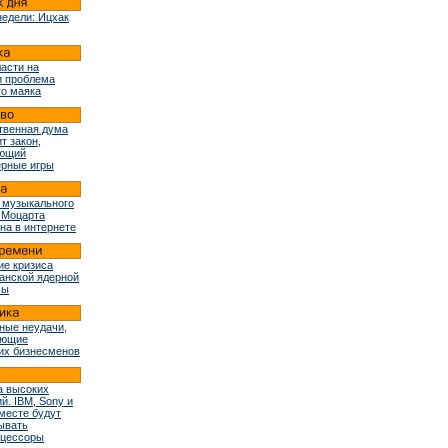
недели: Ицхак
ласти на
и проблема
го маяка
твенная дума
т закон,
ующий
рные игры
 музыкального
 Моцарта
на в интернете
ие кризиса
ранской ядерной
мы
ные неудачи,
ующие
их бизнесменов
 высоких
й. IBM, Sony и
вместе будут
ывать
оцессоры