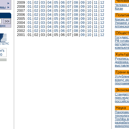
2009 :
01
|
02
|
03
|
04
|
05
|
06
|
07
|
08
|
09
|
10
|
11
|
12
>
Человек 
2008 :
01
|
02
|
03
|
04
|
05
|
06
|
07
|
08
|
09
|
10
|
11
|
12
ммы
>
Коган
2007 :
01
|
02
|
03
|
04
|
05
|
06
|
07
|
08
|
09
|
10
|
11
|
12
2006 :
01
|
02
|
03
|
04
|
05
|
06
|
07
|
08
|
09
|
10
|
11
|
12
2005 :
01
|
02
|
03
|
04
|
05
|
06
|
07
|
08
|
09
|
10
|
11
|
12
Кризис в
2004 :
01
|
02
|
03
|
04
|
05
|
06
|
07
|
08
|
09
|
10
|
11
|
12
Украине 
прос
ялтинско
2003 :
01
|
02
|
03
|
04
|
05
|
06
|
07
|
08
|
09
|
10
|
11
|
12
2002 :
01
|
02
|
03
|
04
|
05
|
06
|
07
|
08
|
09
|
10
|
11
|
12
2001 : 01 | 02 | 03 | 04 | 05 | 06 | 07 | 08 |
09
|
10
|
11
|
12
Государс
РФ готови
у на РС
регулир
компьюте
Рукопись
дневника
выставле
Углублен
вокруг и
програм
Стандарт
преслед
российск
Панорама
технологи
Toshiba 
разрабат
микропр