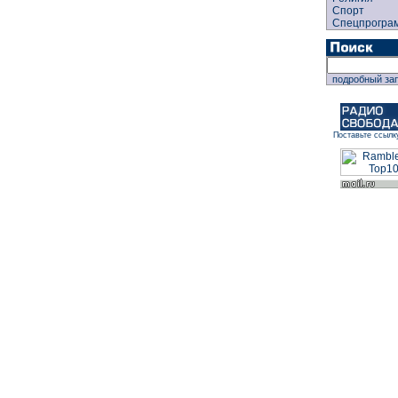
Спорт
Спецпрогра
подробный за
Поставьте ссылк