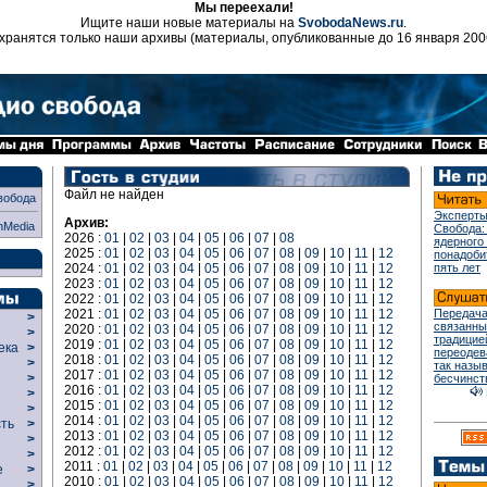
Мы переехали!
Ищите наши новые материалы на
SvobodaNews.ru
.
хранятся только наши архивы (материалы, опубликованные до 16 января 200
Файл не найден
вобода
Эксперты
Архив:
nMedia
Свобода:
2026 :
01
|
02
|
03
|
04
|
05
|
06
|
07
|
08
ядерного
2025 :
01
|
02
|
03
|
04
|
05
|
06
|
07
|
08
|
09
|
10
|
11
|
12
понадоби
2024 :
01
|
02
|
03
|
04
|
05
|
06
|
07
|
08
|
09
|
10
|
11
|
12
пять лет
2023 :
01
|
02
|
03
|
04
|
05
|
06
|
07
|
08
|
09
|
10
|
11
|
12
2022 :
01
|
02
|
03
|
04
|
05
|
06
|
07
|
08
|
09
|
10
|
11
|
12
2021 :
01
|
02
|
03
|
04
|
05
|
06
|
07
|
08
|
09
|
10
|
11
|
12
Передача
>
связанны
2020 :
01
|
02
|
03
|
04
|
05
|
06
|
07
|
08
|
09
|
10
|
11
|
12
>
традицие
2019 :
01
|
02
|
03
|
04
|
05
|
06
|
07
|
08
|
09
|
10
|
11
|
12
века
>
переодев
2018 :
01
|
02
|
03
|
04
|
05
|
06
|
07
|
08
|
09
|
10
|
11
|
12
>
так назы
2017 :
01
|
02
|
03
|
04
|
05
|
06
|
07
|
08
|
09
|
10
|
11
|
12
р
>
бесчинст
2016 :
01
|
02
|
03
|
04
|
05
|
06
|
07
|
08
|
09
|
10
|
11
|
12
>
2015 :
01
|
02
|
03
|
04
|
05
|
06
|
07
|
08
|
09
|
10
|
11
|
12
>
2014 :
01
|
02
|
03
|
04
|
05
|
06
|
07
|
08
|
09
|
10
|
11
|
12
сть
>
2013 :
01
|
02
|
03
|
04
|
05
|
06
|
07
|
08
|
09
|
10
|
11
|
12
>
2012 :
01
|
02
|
03
|
04
|
05
|
06
|
07
|
08
|
09
|
10
|
11
|
12
>
2011 :
01
|
02
|
03
|
04
|
05
|
06
|
07
|
08
|
09
|
10
|
11
|
12
ие
>
2010 :
01
|
02
|
03
|
04
|
05
|
06
|
07
|
08
|
09
|
10
|
11
|
12
>