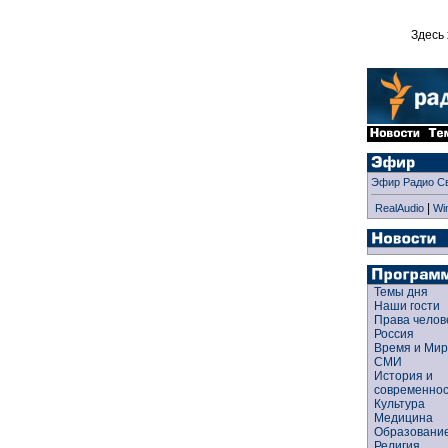
Здесь 
Эфир Радио С
|
RealAudio
Wi
Темы дня
Наши гости
Права чело
Россия
Время и Ми
СМИ
История и
современно
Культура
Медицина
Образован
Религия