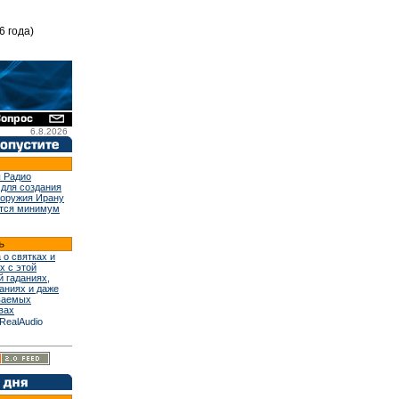
6 года)
6.8.2026
 Радио
 для создания
 оружия Ирану
тся минимум
 о святках и
х с этой
й гаданиях,
аниях и даже
ваемых
вах
RealAudio