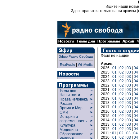
Ищите наши новы
Здесь хранятся только наши архивы (
Файл не найден
Эфир Радио Свобода
Архив:
|
RealAudio
WinMedia
2026 :
01
|
02
|
03
|
04
2025 :
01
|
02
|
03
|
04
2024 :
01
|
02
|
03
|
04
2023 :
01
|
02
|
03
|
04
2022 :
01
|
02
|
03
|
04
2021 :
01
|
02
|
03
|
04
Темы дня
>
2020 :
01
|
02
|
03
|
04
Наши гости
>
2019 :
01
|
02
|
03
|
04
Права человека
>
2018 :
01
|
02
|
03
|
04
Россия
>
2017 :
01
|
02
|
03
|
04
Время и Мир
>
2016 :
01
|
02
|
03
|
04
СМИ
>
2015 :
01
|
02
|
03
|
04
История и
>
2014 :
01
|
02
|
03
|
04
современность
>
2013 :
01
|
02
|
03
|
04
Культура
>
2012 :
01
|
02
|
03
|
04
Медицина
>
2011 :
01
|
02
|
03
|
04
Образование
>
2010 :
01
|
02
|
03
|
04
Религия
>