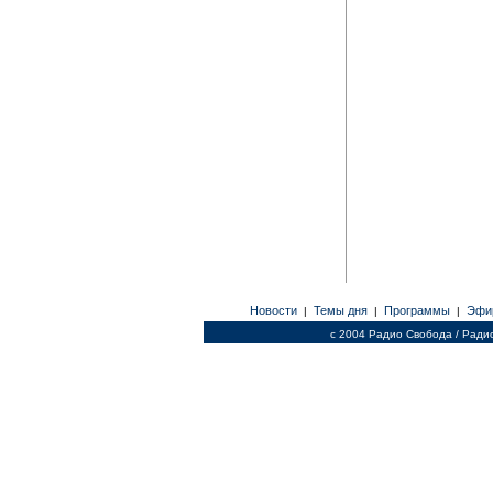
Новости
Темы дня
Программы
Эфи
|
|
|
c 2004 Радио Свобода / Ради