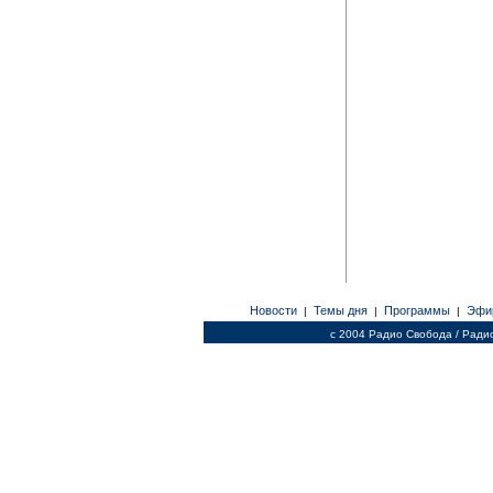
Новости
Темы дня
Программы
Эфи
|
|
|
c 2004 Радио Свобода / Ради