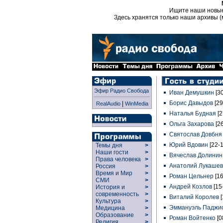
Ищите наши новы
Здесь хранятся только наши архивы (
Эфир Радио Свобода
Иван Демушкин
[3
Борис Давыдов
[29
|
RealAudio
WinMedia
Наталья Будная
[2
Ольга Захарова
[2
Святослав Довбн
Юрий Вдовин
[22-
Темы дня
>
Наши гости
>
Вячеслав Долини
Права человека
>
Анатолий Лукаше
Россия
>
Время и Мир
>
Роман Цельнер
[1
СМИ
>
Андрей Козлов
[15
История и
>
современность
>
Виталий Королев
Культура
>
Эммануэль Паджи
Медицина
>
Образование
>
Роман Войтенко
[0
Религия
>