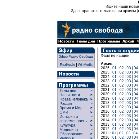
Ищите наши новы
Здесь хранятся только наши архивы (
Файл не найден
Эфир Радио Свобода
Архив:
|
RealAudio
WinMedia
2026 :
01
|
02
|
03
|
04
2025 :
01
|
02
|
03
|
04
2024 :
01
|
02
|
03
|
04
2023 :
01
|
02
|
03
|
04
2022 :
01
|
02
|
03
|
04
2021 :
01
|
02
|
03
|
04
Темы дня
>
2020 :
01
|
02
|
03
|
04
Наши гости
>
2019 :
01
|
02
|
03
|
04
Права человека
>
2018 :
01
|
02
|
03
|
04
Россия
>
2017 :
01
|
02
|
03
|
04
Время и Мир
>
2016 :
01
|
02
|
03
|
04
СМИ
>
2015 :
01
|
02
|
03
|
04
История и
>
2014 :
01
|
02
|
03
|
04
современность
>
2013 :
01
|
02
|
03
|
04
Культура
>
2012 :
01
|
02
|
03
|
04
Медицина
>
2011 :
01
|
02
|
03
|
04
Образование
>
2010 :
01
|
02
|
03
|
04
Религия
>