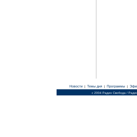
Новости
Темы дня
Программы
Эфи
|
|
|
c 2004 Радио Свобода / Ради