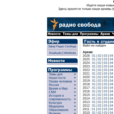
Ищите наши новы
Здесь хранятся только наши архивы (
Файл не найден
Эфир Радио Свобода
Архив:
|
RealAudio
WinMedia
2026 :
01
|
02
|
03
|
04
2025 :
01
|
02
|
03
|
04
2024 :
01
|
02
|
03
|
04
2023 :
01
|
02
|
03
|
04
2022 :
01
|
02
|
03
|
04
2021 :
01
|
02
|
03
|
04
Темы дня
>
2020 :
01
|
02
|
03
|
04
Наши гости
>
2019 :
01
|
02
|
03
|
04
Права человека
>
2018 :
01
|
02
|
03
|
04
Россия
>
2017 :
01
|
02
|
03
|
04
Время и Мир
>
2016 :
01
|
02
|
03
|
04
СМИ
>
2015 :
01
|
02
|
03
|
04
История и
>
2014 :
01
|
02
|
03
|
04
современность
>
2013 :
01
|
02
|
03
|
04
Культура
>
2012 :
01
|
02
|
03
|
04
Медицина
>
2011 :
01
|
02
|
03
|
04
Образование
>
2010 :
01
|
02
|
03
|
04
Религия
>