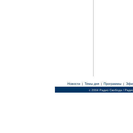
Новости
Темы дня
Программы
Эфи
|
|
|
c 2004 Радио Свобода / Ради