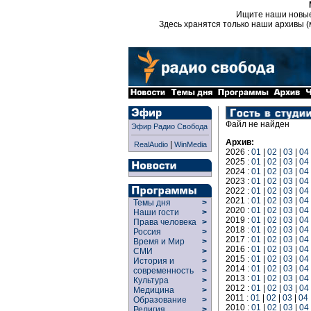
Ищите наши новы
Здесь хранятся только наши архивы (
Файл не найден
Эфир Радио Свобода
Архив:
|
RealAudio
WinMedia
2026 :
01
|
02
|
03
|
04
2025 :
01
|
02
|
03
|
04
2024 :
01
|
02
|
03
|
04
2023 :
01
|
02
|
03
|
04
2022 :
01
|
02
|
03
|
04
2021 :
01
|
02
|
03
|
04
Темы дня
>
2020 :
01
|
02
|
03
|
04
Наши гости
>
2019 :
01
|
02
|
03
|
04
Права человека
>
2018 :
01
|
02
|
03
|
04
Россия
>
2017 :
01
|
02
|
03
|
04
Время и Мир
>
2016 :
01
|
02
|
03
|
04
СМИ
>
2015 :
01
|
02
|
03
|
04
История и
>
2014 :
01
|
02
|
03
|
04
современность
>
2013 :
01
|
02
|
03
|
04
Культура
>
2012 :
01
|
02
|
03
|
04
Медицина
>
2011 :
01
|
02
|
03
|
04
Образование
>
2010 :
01
|
02
|
03
|
04
Религия
>