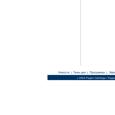
Новости
Темы дня
Программы
Эфи
|
|
|
c 2004 Радио Свобода / Ради