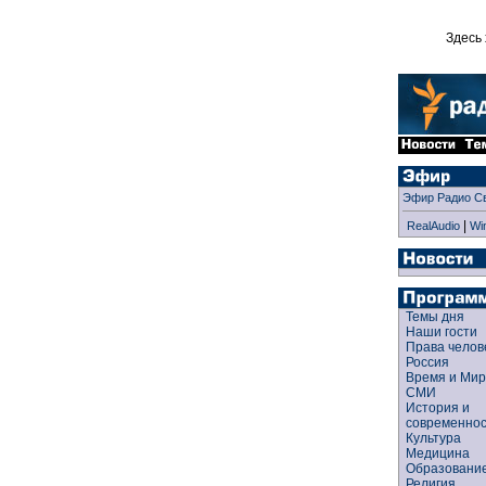
Здесь 
Эфир Радио С
|
RealAudio
Wi
Темы дня
Наши гости
Права чело
Россия
Время и Ми
СМИ
История и
современно
Культура
Медицина
Образован
Религия