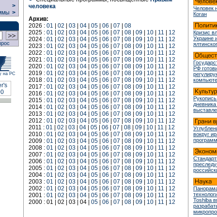
>
человека
Человек 
ммы
>
Коган
Архив:
2026 :
01
|
02
|
03
|
04
|
05
|
06
|
07
|
08
2025 :
01
|
02
|
03
|
04
|
05
|
06
|
07
|
08
|
09
|
10
|
11
|
12
Кризис в
Украине 
2024 :
01
|
02
|
03
|
04
|
05
|
06
|
07
|
08
|
09
|
10
|
11
|
12
прос
ялтинско
2023 :
01
|
02
|
03
|
04
|
05
|
06
|
07
|
08
|
09
|
10
|
11
|
12
2022 :
01
|
02
|
03
|
04
|
05
|
06
|
07
|
08
|
09
|
10
|
11
|
12
2021 :
01
|
02
|
03
|
04
|
05
|
06
|
07
|
08
|
09
|
10
|
11
|
12
Государс
2020 :
01
|
02
|
03
|
04
|
05
|
06
|
07
|
08
|
09
|
10
|
11
|
12
РФ готови
2019 :
01
|
02
|
03
|
04
|
05
|
06
|
07
|
08
|
09
|
10
|
11
|
12
у на РС
регулир
2018 :
01
|
02
|
03
|
04
|
05
|
06
|
07
|
08
|
09
|
10
|
11
|
12
компьюте
2017 :
01
|
02
|
03
|
04
|
05
|
06
|
07
|
08
|
09
|
10
|
11
|
12
2016 :
01
|
02
|
03
|
04
|
05
|
06
|
07
|
08
|
09
|
10
|
11
|
12
Рукопись
2015 :
01
|
02
|
03
|
04
|
05
|
06
|
07
|
08
|
09
|
10
|
11
|
12
дневника
2014 :
01
|
02
|
03
|
04
|
05
|
06
|
07
|
08
|
09
|
10
|
11
|
12
выставле
2013 :
01
|
02
|
03
|
04
|
05
|
06
|
07
|
08
|
09
|
10
|
11
|
12
2012 :
01
|
02
|
03
|
04
|
05
|
06
|
07
|
08
|
09
|
10
|
11
|
12
2011 :
01
|
02
|
03
|
04
|
05
|
06
|
07
|
08
|
09
|
10
|
11
|
12
Углублен
2010 :
01
|
02
|
03
|
04
|
05
|
06
|
07
|
08
|
09
|
10
|
11
|
12
вокруг и
програм
2009 :
01
|
02
|
03
|
04
|
05
|
06
|
07
|
08
|
09
|
10
|
11
|
12
2008 :
01
|
02
|
03
|
04
|
05
|
06
|
07
|
08
|
09
|
10
|
11
|
12
2007 :
01
|
02
|
03
|
04
|
05
|
06
|
07
|
08
|
09
|
10
|
11
|
12
Стандарт
2006 :
01
|
02
|
03
|
04
|
05
|
06
|
07
|
08
|
09
|
10
|
11
|
12
преслед
2005 :
01
|
02
|
03
|
04
|
05
|
06
|
07
|
08
|
09
|
10
|
11
|
12
российск
2004 :
01
|
02
|
03
|
04
|
05
|
06
|
07
|
08
|
09
|
10
|
11
|
12
2003 :
01
|
02
|
03
|
04
|
05
|
06
|
07
|
08
|
09
|
10
|
11
|
12
2002 :
01
|
02
|
03
|
04
|
05
|
06
|
07
|
08
|
09
|
10
|
11
|
12
Панорама
технологи
2001 :
01
|
02
|
03
|
04
|
05
|
06
|
07
|
08
|
09
|
10
|
11
|
12
Toshiba 
2000 : 01 | 02 | 03 | 04 |
05
|
06
|
07
|
08
|
09
|
10
|
11
|
12
разрабат
микропр