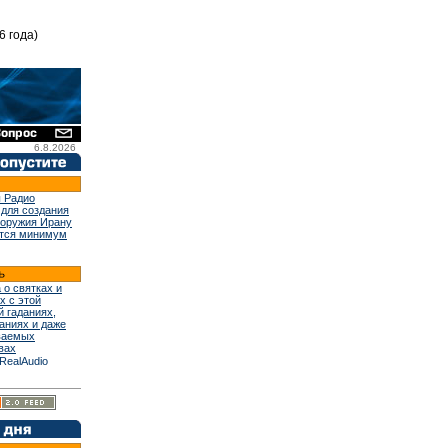
6 года)
6.8.2026
 Радио
 для создания
 оружия Ирану
тся минимум
 о святках и
х с этой
й гаданиях,
аниях и даже
ваемых
вах
RealAudio