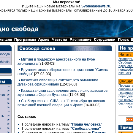
Мы переехали!
Ищите наши новые материалы на
SvobodaNews.ru
.
хранятся только наши архивы (материалы, опубликованные до 16 января 200
вобода
Эксперты
Митинг в поддержку арестованного на Кубе
nMedia
Свобода:
журналиста
[31-03-03]
ядерного
Вручение знака общественного признания "Символ
понадоби
пять лет
свободы"
[27-03-03]
Казахская оппозиция считает, что обвинение
Дуванова сфабриковано
[12-03-03]
Передача
>
связанны
Казахстанский суд отклонил апелляцию адвокатов
>
традицие
журналиста Сергея Дуванова
[11-03-03]
века
>
переодев
>
так назы
Свобода слова в США - от 11 сентября до начала
р
>
бесчинст
возможной военной операции в Ираке
[04-03-03]
>
>
сть
>
См. также:
>
>
Последние новости на тему
"Права человека"
ие
>
Последние новости на тему
"Свобода слова"
>
Специальные программы, посвященные
Правам