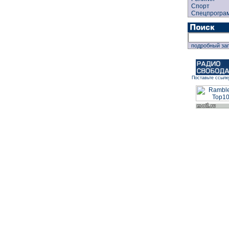
Спорт
Спецпрогра
подробный за
Поставьте ссылк