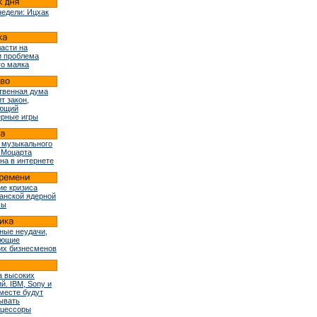
недели: Ицхак
ласти на
и проблема
го маяка
твенная дума
т закон,
ующий
рные игры
 музыкального
 Моцарта
на в интернете
ие кризиса
ранской ядерной
мы
ные неудачи,
ующие
их бизнесменов
 высоких
й. IBM, Sony и
вместе будут
ывать
оцессоры