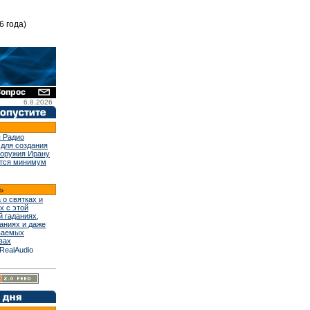
6 года)
6.8.2026
 Радио
 для создания
 оружия Ирану
тся минимум
 о святках и
х с этой
й гаданиях,
аниях и даже
ваемых
вах
RealAudio