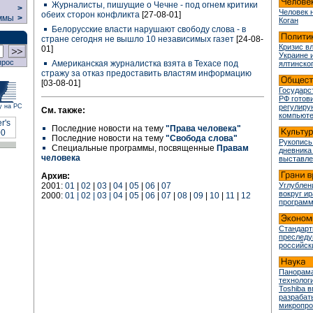
Журналисты, пишущие о Чечне - под огнем критики
>
Человек 
обеих сторон конфликта
[27-08-01]
ммы
>
Коган
Белорусские власти нарушают свободу слова - в
стране сегодня не вышло 10 независимых газет
[24-08-
Кризис в
01]
Украине 
прос
Американская журналистка взята в Техасе под
ялтинско
стражу за отказ предоставить властям информацию
[03-08-01]
Государс
РФ готови
у на РС
регулир
См. также:
компьюте
Последние новости на тему
"Права человека"
Последние новости на тему
"Свобода слова"
Рукопись
Специальные программы, посвященные
Правам
дневника
человека
выставле
Архив:
2001:
01
|
02
|
03
|
04
|
05
|
06
|
07
Углублен
вокруг и
2000:
01 | 02 | 03 | 04
|
05
|
06
|
07
|
08
|
09
|
10
|
11
|
12
програм
Стандарт
преслед
российск
Панорама
технологи
Toshiba 
разрабат
микропр