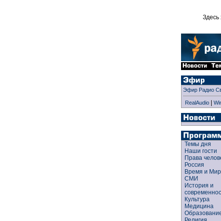
Здесь 
Эфир Радио С
|
RealAudio
Wi
Темы дня
Наши гости
Права чело
Россия
Время и Ми
СМИ
История и
современно
Культура
Медицина
Образован
Религия