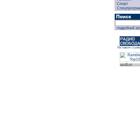
Спорт
Спецпрогра
подробный за
Поставьте ссылк