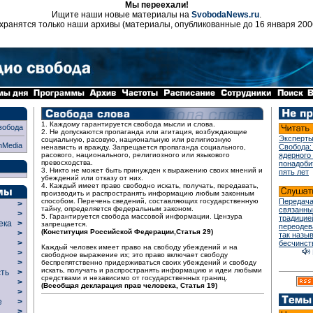
Мы переехали!
Ищите наши новые материалы на
SvobodaNews.ru
.
хранятся только наши архивы (материалы, опубликованные до 16 января 200
1. Каждому гарантируется свобода мысли и слова.
вобода
2. Не допускаются пропаганда или агитация, возбуждающие
Эксперты
социальную, расовую, национальную или религиозную
nMedia
Свобода:
ненависть и вражду. Запрещается пропаганда социального,
расового, национального, религиозного или языкового
ядерного
превосходства.
понадоби
3. Никто не может быть принужден к выражению своих мнений и
пять лет
убеждений или отказу от них.
4. Каждый имеет право свободно искать, получать, передавать,
производить и распространять информацию любым законным
способом. Перечень сведений, составляющих государственную
Передача
>
тайну, определяется федеральным законом.
связанны
>
5. Гарантируется свобода массовой информации. Цензура
традицие
века
>
запрещается.
переодев
(Конституция Российской Федерации,Статья 29)
>
так назы
р
>
бесчинст
Каждый человек имеет право на свободу убеждений и на
>
свободное выражение их; это право включает свободу
>
беспрепятственно придерживаться своих убеждений и свободу
искать, получать и распространять информацию и идеи любыми
сть
>
средствами и независимо от государственных границ.
>
(Всеобщая декларация прав человека, Статья 19)
>
ие
>
>