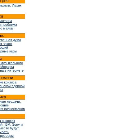
недели: Ицхак
ласти на
и проблема
го маяка
твенная дума
т закон,
ующий
рные игры
 музыкального
 Моцарта
на в интернете
ие кризиса
ранской ядерной
мы
ные неудачи,
ующие
их бизнесменов
 высоких
й. IBM, Sony и
вместе будут
ывать
оцессоры