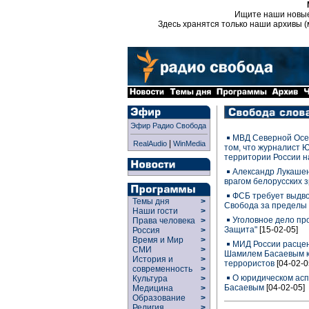
Ищите наши новы
Здесь хранятся только наши архивы (
Эфир Радио Свобода
МВД Северной Осе
|
RealAudio
WinMedia
том, что журналист 
территории России н
Александр Лукашен
врагом белорусских 
ФСБ требует выдв
Темы дня
>
Свобода за пределы
Наши гости
>
Уголовное дело пр
Права человека
>
Защита"
[15-02-05]
Россия
>
Время и Мир
>
МИД России расцен
СМИ
>
Шамилем Басаевым к
История и
>
террористов
[04-02-0
современность
>
О юридическом асп
Культура
>
Басаевым
[04-02-05]
Медицина
>
Образование
>
Религия
>