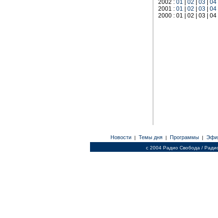
2002 :
01
|
02
|
03
|
04
2001 :
01
|
02
|
03
|
04
2000 : 01 | 02 | 03 | 04
Новости
Темы дня
Программы
Эфи
|
|
|
c 2004 Радио Свобода / Ради