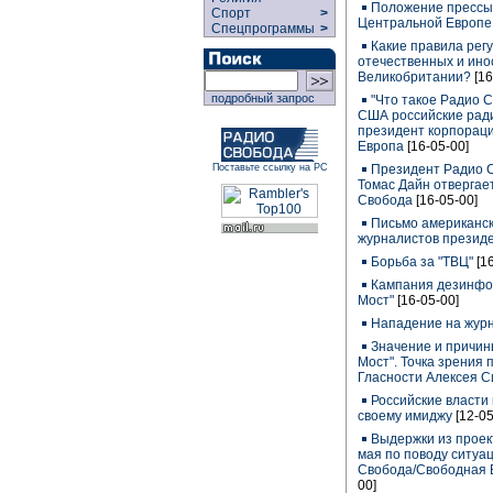
Положение прессы
Спорт
>
Центральной Европе
Спецпрограммы
>
Какие правила рег
отечественных и ин
Великобритании?
[16
подробный запрос
"Что такое Радио С
США российские радио
президент корпорац
Европа
[16-05-00]
Президент Радио 
Поставьте ссылку на РС
Томас Дайн отвергае
Свобода
[16-05-00]
Письмо американск
журналистов президе
Борьба за "ТВЦ"
[1
Кампания дезинфо
Мост"
[16-05-00]
Нападение на журн
Значение и причин
Мост". Точка зрения
Гласности Алексея 
Российские власти
своему имиджу
[12-05
Выдержки из проек
мая по поводу ситуа
Свобода/Свободная 
00]