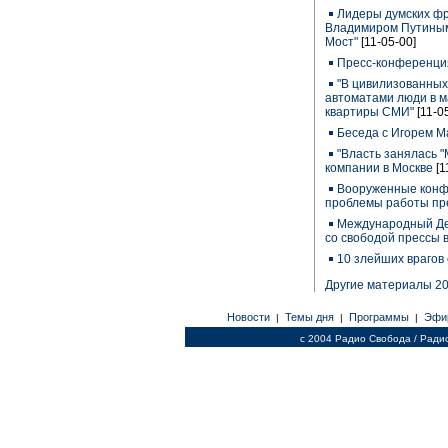
Лидеры думских фр
Владимиром Путиным 
Мост"
[11-05-00]
Пресс-конференци
"В цивилизованных
автоматами люди в м
квартиры СМИ"
[11-0
Беседа с Игорем 
"Власть занялась 
компании в Москве
[1
Вооруженные конфл
проблемы работы пр
Международный Де
со свободой прессы 
10 злейших врагов
Другие материалы 20
Новости
Темы дня
Программы
Эфи
|
|
|
c 2004 Радио Свобода / Ради