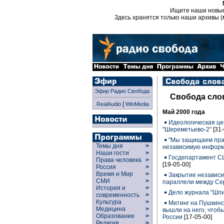
Ищите наши новы
Здесь хранятся только наши архивы (
Эфир Радио Свобода
Свобода сло
|
RealAudio
WinMedia
Май 2000 года
Идеологическая це
"Шереметьево-2"
[31
"Мы защищаем пра
Темы дня
>
независимую инфор
Наши гости
>
Госдепартамент СШ
Права человека
>
[19-05-00]
Россия
>
Время и Мир
>
Закрытие независ
СМИ
>
параллели между Се
История и
>
Дело журнала "Шпи
современность
>
Культура
>
Митинг на Пушкин
Медицина
>
вышли на него, чтоб
Образование
>
России
[17-05-00]
Религия
>