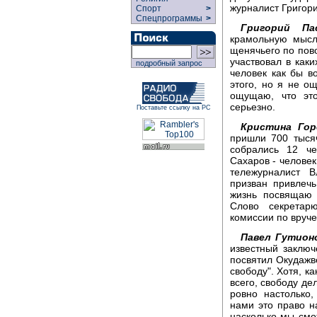
журналист Григори
Спорт
>
Спецпрограммы
>
Григорий Пас
крамольную мысл
щенячьего по пово
участвовал в каки
подробный запрос
человек как бы во
этого, но я не о
ощущаю, что это
серьезно.
Поставьте ссылку на РС
Кристина Гор
пришли 700 тысяч
собрались 12 че
Сахаров - человек
тележурналист 
призван привлеч
жизнь посвящаю 
Слово секретар
комиссии по вруче
Павел Гутион
известный заклю
посвятил Окудажве
свободу". Хотя, к
всего, свободу д
ровно настолько,
нами это право н
насколько мы смо