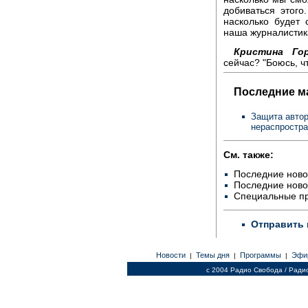
добиваться этого
насколько будет 
наша журналистик
Кристина Гор
сейчас? "Боюсь, чт
Последние м
Защита автор
нераспростр
См. также:
Последние ново
Последние ново
Специальные п
Отправить 
Новости
Темы дня
Программы
Эфи
|
|
|
c 2004 Радио Свобода / Ради