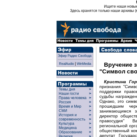
Ищите наши новы
Здесь хранятся только наши архивы (
Эфир Радио Свобода
|
Вручение з
RealAudio
WinMedia
"Символ св
Кристина Гор
признания "Симв
Темы дня
>
поддержки право
Наши гости
>
судьбы награжден
Права человека
>
Однако, это симв
Россия
>
прошедшим чере
Время и Мир
>
занимающимся з
СМИ
>
История и
>
директор общест
современность
>
правосудия" В
Культура
>
региональной орг
Медицина
>
общественный ком
Образование
>
депутат Госуда
Религия
>