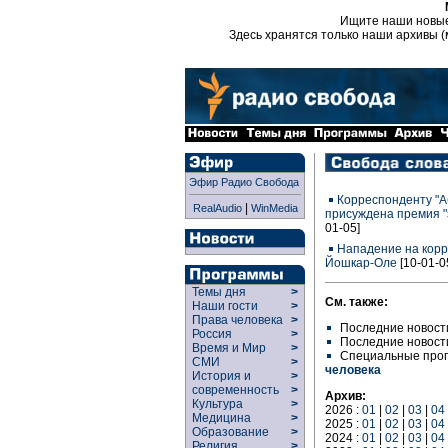
Ищите наши новы
Здесь хранятся только наши архивы (
Эфир Радио Свобода
Корреспонденту "А
|
RealAudio
WinMedia
присуждена премия "з
01-05]
Нападение на корр
Йошкар-Оле
[10-01-0
Темы дня
>
См. также:
Наши гости
>
Права человека
>
Последние новост
Россия
>
Последние новост
Время и Мир
>
Специальные про
СМИ
>
человека
История и
>
современность
>
Архив:
Культура
>
2026 :
01
|
02
|
03
|
04
Медицина
>
2025 :
01
|
02
|
03
|
04
Образование
>
2024 :
01
|
02
|
03
|
04
Религия
>