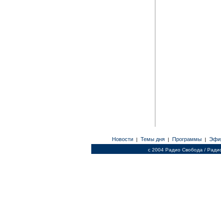
Новости
Темы дня
Программы
Эфи
|
|
|
c 2004 Радио Свобода / Ради