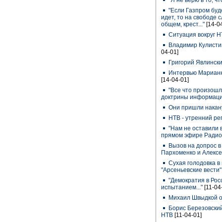
"Я не верю в то, чт
"Если Газпром буде
идет, то на свободе 
общем, крест..."
[14-0
Ситуация вокруг Н
Владимир Кулисти
04-01]
Григорий Явлински
Интервью Марианн
[14-04-01]
"Все что произошл
доктрины информаци
Они пришли накан
НТВ - утренний ре
"Нам не оставили 
прямом эфире Ради
Вызов на допрос в
Пархоменко и Алекс
Сухая голодовка в
"Арсеньевские вести
"Демократия в Рос
испытанием..."
[11-04
Михаил Швыдкой о
Борис Березовский
НТВ
[11-04-01]