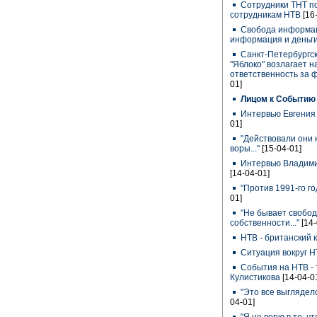
Сотрудники ТНТ по
сотрудникам НТВ
[16
Свобода информац
информация и деньги
Санкт-Петербургс
"Яблоко" возлагает 
ответственность за 
01]
Лицом к Событию
Интервью Евгения
01]
"Действовали они 
воры..."
[15-04-01]
Интервью Владими
[14-04-01]
"Против 1991-го го
01]
"Не бывает свобод
собственности..."
[14
НТВ - британский
Ситуация вокруг Н
События на НТВ - 
Кулистикова
[14-04-0
"Это все выглядело 
04-01]