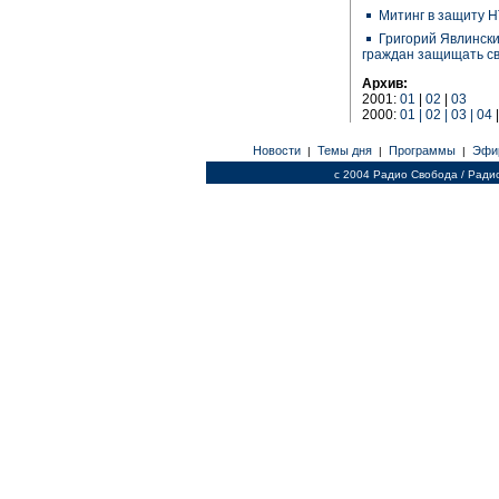
Митинг в защиту Н
Григорий Явлинск
граждан защищать св
Архив:
2001:
01
|
02
|
03
2000:
01 | 02 | 03 | 04
Новости
Темы дня
Программы
Эфи
|
|
|
c 2004 Радио Свобода / Ради