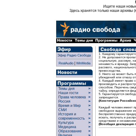
Ищите наши новы
Здесь хранятся только наши архивы (
1. Каждому гарантируетс
Эфир Радио Свобода
2. Не допускаются проп
социальную, расовую, н
|
RealAudio
WinMedia
ненависть и вражду. Зап
расового, национального
превосходства.
3. Никто не может быть
убеждений или отказу от
4. Каждый имеет право с
производить и распрос
способом. Перечень све
Темы дня
>
тайну, определяется фе
Наши гости
>
5. Гарантируется свобо
Права человека
>
запрещается.
(Конституция Российско
Россия
>
Время и Мир
>
Каждый человек имеет п
СМИ
>
свободное выражение их;
История и
>
беспрепятственно приде
искать, получать и рас
современность
>
средствами и независимо
Культура
>
(Всеобщая декларация п
Медицина
>
Образование
>
Религия
>