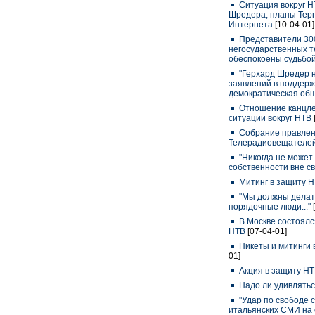
Ситуация вокруг Н
Шредера, планы Терн
Интернета
[10-04-01]
Представители 300
негосударственных 
обеспокоены судьбо
"Герхард Шредер н
заявлений в поддерж
демократическая об
Отношение канцле
ситуации вокруг НТВ
Собрание правлен
Телерадиовещателе
"Никогда не может
собственности вне св
Митинг в защиту Н
"Мы должны делать
порядочные люди..."
В Москве состоялс
НТВ
[07-04-01]
Пикеты и митинги 
01]
Акция в защиту НТ
Надо ли удивлять
"Удар по свободе с
итальянских СМИ на 