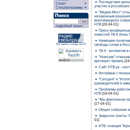
Последствия кризи
Спорт
>
участие в российски
Спецпрограммы
>
"Медиа-Мост" отзы
незаконным решения
внеочередного собр
НТВ
[20-04-01]
подробный запрос
Пресс-конференци
новостей ТВ-6 Анны
Немецкие политик
Поставьте ссылку на РС
свободы слова в Рос
ТВ-6 - коллектив 
"Ньюсуик" отказыв
критикует Кремль
[19
Сайт НТВ.ру - на
Интервью с генер
"Сегодня" и "Итоги
руководителей и ам
Проблемы работаю
НТВ
[18-04-01]
"Мы фактически пр
[17-04-01]
Общее собрание к
Закрытие газеты "
01]
НТВ: позиция Терн