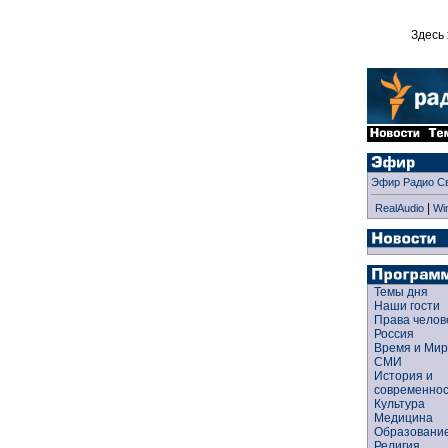
Здесь 
Эфир Радио С
|
RealAudio
Wi
Темы дня
Наши гости
Права чело
Россия
Время и Ми
СМИ
История и
современно
Культура
Медицина
Образован
Религия