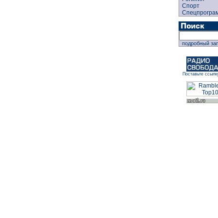
Спорт
Спецпрогра
подробный за
Поставьте ссылк