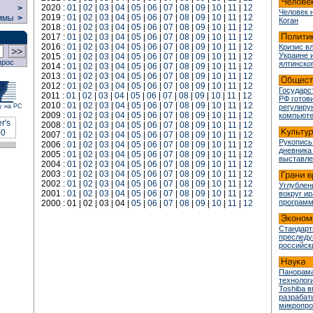
2020 :
01
|
02
|
03
|
04
|
05
|
06
|
07
|
08
|
09
|
10
|
11
|
12
>
Человек 
2019 :
01
|
02
|
03
|
04
|
05
|
06
|
07
|
08
|
09
|
10
|
11
|
12
ммы
>
Коган
2018 :
01
|
02
|
03
|
04
|
05
|
06
|
07
|
08
|
09
|
10
|
11
|
12
2017 :
01
|
02
|
03
|
04
|
05
|
06
|
07
|
08
|
09
|
10
|
11
|
12
2016 :
01
|
02
|
03
|
04
|
05
|
06
|
07
|
08
|
09
|
10
|
11
|
12
Кризис в
Украине 
2015 :
01
|
02
|
03
|
04
|
05
|
06
|
07
|
08
|
09
|
10
|
11
|
12
прос
ялтинско
2014 :
01
|
02
|
03
|
04
|
05
|
06
|
07
|
08
|
09
|
10
|
11
|
12
2013 :
01
|
02
|
03
|
04
|
05
|
06
|
07
|
08
|
09
|
10
|
11
|
12
2012 :
01
|
02
|
03
|
04
|
05
|
06
|
07
|
08
|
09
|
10
|
11
|
12
Государс
2011 :
01
|
02
|
03
|
04
|
05
|
06
|
07
|
08
|
09
|
10
|
11
|
12
РФ готови
2010 :
01
|
02
|
03
|
04
|
05
|
06
|
07
|
08
|
09
|
10
|
11
|
12
у на РС
регулир
2009 :
01
|
02
|
03
|
04
|
05
|
06
|
07
|
08
|
09
|
10
|
11
|
12
компьюте
2008 :
01
|
02
|
03
|
04
|
05
|
06
|
07
|
08
|
09
|
10
|
11
|
12
2007 :
01
|
02
|
03
|
04
|
05
|
06
|
07
|
08
|
09
|
10
|
11
|
12
Рукопись
2006 :
01
|
02
|
03
|
04
|
05
|
06
|
07
|
08
|
09
|
10
|
11
|
12
дневника
2005 :
01
|
02
|
03
|
04
|
05
|
06
|
07
|
08
|
09
|
10
|
11
|
12
выставле
2004 :
01
|
02
|
03
|
04
|
05
|
06
|
07
|
08
|
09
|
10
|
11
|
12
2003 :
01
|
02
|
03
|
04
|
05
|
06
|
07
|
08
|
09
|
10
|
11
|
12
2002 :
01
|
02
|
03
|
04
|
05
|
06
|
07
|
08
|
09
|
10
|
11
|
12
Углублен
2001 :
01
|
02
|
03
|
04
|
05
|
06
|
07
|
08
|
09
|
10
|
11
|
12
вокруг и
програм
2000 : 01 | 02 | 03 | 04 |
05
|
06
|
07
|
08
|
09
|
10
|
11
|
12
Стандарт
преслед
российск
Панорама
технологи
Toshiba 
разрабат
микропр