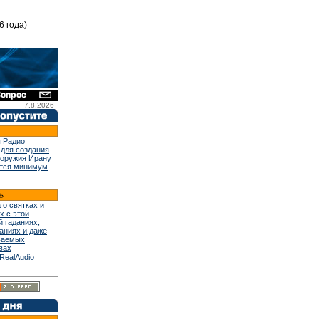
6 года)
7.8.2026
 Радио
 для создания
 оружия Ирану
тся минимум
 о святках и
х с этой
й гаданиях,
аниях и даже
ваемых
вах
RealAudio