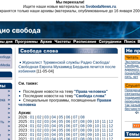
Мы переехали!
Ищите наши новые материалы на
SvobodaNews.ru
.
хранятся только наши архивы (материалы, опубликованные до 16 января 200
вобода
Эксперты
Журналист Туркменской службы Радио Свобода/
nMedia
Свобода:
Свободная Европа Мухаммед Бердыев лечится после
ядерного
избиения
[11-05-04]
понадоби
пять лет
См. также:
Передача
>
Последние новости на тему
"Права человека"
связанны
>
Последние новости на тему
"Свобода слова"
традицие
века
>
Специальные программы, посвященные
Правам
переодев
>
человека
так назы
р
>
бесчинст
Архив:
>
2026 :
01
|
02
|
03
|
04
|
05
|
06
|
07
|
08
>
2025 :
01
|
02
|
03
|
04
|
05
|
06
|
07
|
08
|
09
|
10
|
11
|
12
сть
>
2024 :
01
|
02
|
03
|
04
|
05
|
06
|
07
|
08
|
09
|
10
|
11
|
12
>
2023 :
01
|
02
|
03
|
04
|
05
|
06
|
07
|
08
|
09
|
10
|
11
|
12
>
2022 :
01
|
02
|
03
|
04
|
05
|
06
|
07
|
08
|
09
|
10
|
11
|
12
ие
>
2021 :
01
|
02
|
03
|
04
|
05
|
06
|
07
|
08
|
09
|
10
|
11
|
12
>