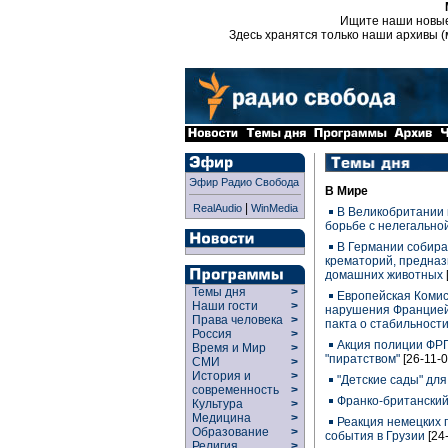
Ищите наши новы
Здесь хранятся только наши архивы (
Эфир Радио Свобода
В Мире
|
RealAudio
WinMedia
В Великобритании
борьбе с нелегально
В Германии собира
крематорий, предна
домашних животных
Темы дня
>
Европейская Комис
Наши гости
>
нарушения Францией
Права человека
>
пакта о стабильности
Россия
>
Акция полиции ФРГ
Время и Мир
>
"пиратством"
[26-11-0
СМИ
>
История и
>
"Детские сады" дл
современность
>
Франко-британский
Культура
>
Медицина
>
Реакция немецких 
Образование
>
события в Грузии
[24
Религия
>