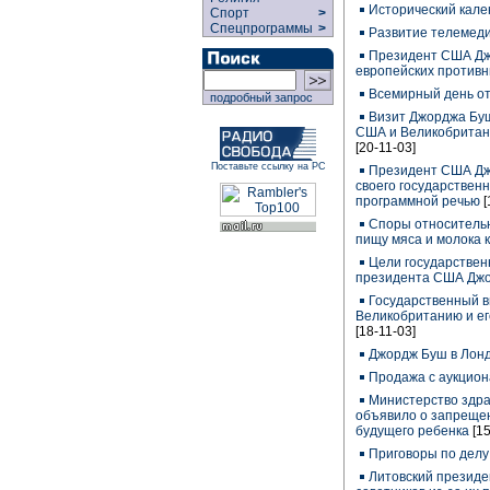
Исторический кале
Спорт
>
Спецпрограммы
>
Развитие телемед
Президент США Дж
европейских противн
Всемирный день от
подробный запрос
Визит Джорджа Бу
США и Великобритан
[20-11-03]
Поставьте ссылку на РС
Президент США Дж
своего государствен
программной речью
[
Споры относительн
пищу мяса и молока 
Цели государствен
президента США Дж
Государственный в
Великобританию и ег
[18-11-03]
Джордж Буш в Лон
Продажа с аукцион
Министерство здр
объявило о запреще
будущего ребенка
[1
Приговоры по делу 
Литовский президен