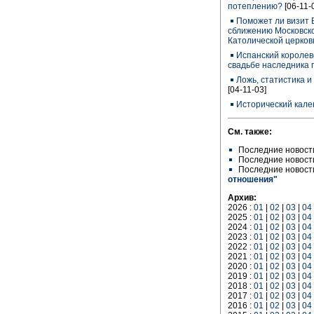
потеплению?
[06-11-
Поможет ли визит 
сближению Московско
Католической церко
Испанский королев
свадьбе наследника 
Ложь, статистика 
[04-11-03]
Исторический кале
См. также:
Последние новост
Последние новост
Последние новост
отношения"
Архив:
2026 :
01
|
02
|
03
|
04
2025 :
01
|
02
|
03
|
04
2024 :
01
|
02
|
03
|
04
2023 :
01
|
02
|
03
|
04
2022 :
01
|
02
|
03
|
04
2021 :
01
|
02
|
03
|
04
2020 :
01
|
02
|
03
|
04
2019 :
01
|
02
|
03
|
04
2018 :
01
|
02
|
03
|
04
2017 :
01
|
02
|
03
|
04
2016 :
01
|
02
|
03
|
04