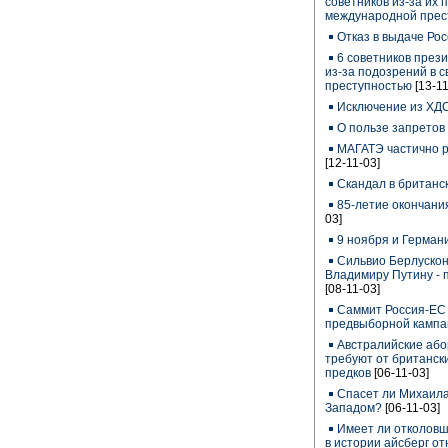
советников из-за их 
международной прес
Отказ в выдаче Ро
6 советников през
из-за подозрений в 
преступностью
[13-11
Исключение из ХД
О пользе запретов
МАГАТЭ частично 
[12-11-03]
Скандал в британс
85-летие окончани
03]
9 ноября и Герман
Сильвио Берлускон
Владимиру Путину - 
[08-11-03]
Саммит Россия-ЕС 
предвыборной кампа
Австралийские або
требуют от британски
предков
[06-11-03]
Спасет ли Михаила
Западом?
[06-11-03]
Имеет ли отколовш
в истории айсберг о