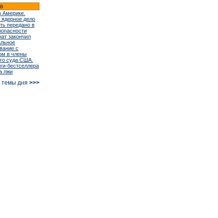
в Америке.
 ядерное дело
ть передано в
зопасности
ат закончил
альное
вание с
ом в члены
го суда США.
иги-бестселлера
а лжи
е темы дня
>>>