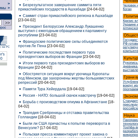
>
Безрезультатное завершение саммита пяти
Человек 
ммы
>
прикаспийских государств в Ашхабаде
[24-04-02]
Коган
Саммит стран прикаспийского региона в Ашхабаде
[23-04-02]
Кризис в
Украине 
Президент Белоруссии Александр Лукашенко
прос
ялтинско
выступил с ежегодным обращением к парламенту
республики
[23-04-02]
Государс
Французские политические силы объединяются
РФ готови
против Ле Пена
[23-04-02]
у на РС
регулир
компьюте
Политические последствия первого тура
президентских выборов во Франции
[23-04-02]
Рукопись
Итоги первого тура президентских выборов во
дневника
Франции
[22-04-02]
выставле
Обостряется ситуация вокруг урочища Куропаты
под Минском, где захоронены жертвы большевистских
Углублен
репрессий
[20-04-02]
вокруг и
Памяти Тура Хейердала
[19-04-02]
програм
Россия - НАТО: большой скачок навстречу
[19-04-02]
Стандарт
Борьба с производством опиума в Афганистане
[18-
преслед
04-02]
российск
Трагедия Сребреницы и отставка правительства
Голландии
[18-04-02]
Панорама
Были ли США причастны к попытке переворота в
технологи
Toshiba 
Венесуэле?
[17-04-02]
разрабат
Польская пресса комментирует проект закона о
микропр