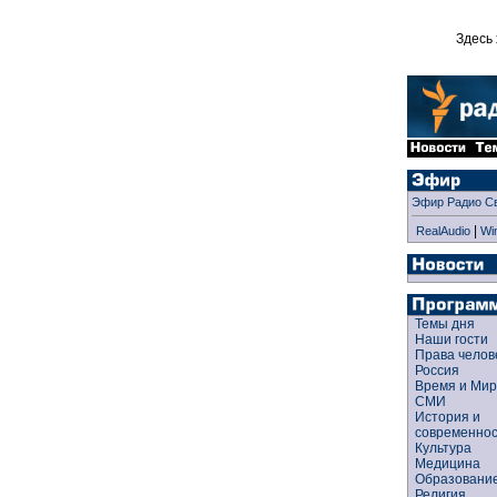
Здесь 
Эфир Радио С
|
RealAudio
Wi
Темы дня
Наши гости
Права чело
Россия
Время и Ми
СМИ
История и
современно
Культура
Медицина
Образован
Религия