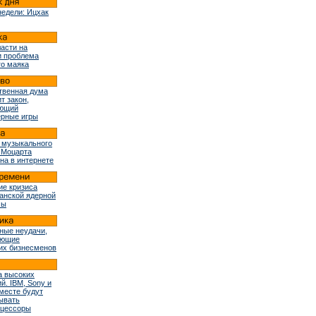
недели: Ицхак
ласти на
и проблема
го маяка
твенная дума
т закон,
ующий
рные игры
 музыкального
 Моцарта
на в интернете
ие кризиса
ранской ядерной
мы
ные неудачи,
ующие
их бизнесменов
 высоких
й. IBM, Sony и
вместе будут
ывать
оцессоры