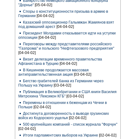
Банкротство немецкого авиационного концерна
"Дорнье"
[05-04-02]
Споры о конституционности призыва в армию в
Германии
[04-04-02]
Казахский оппозиционер Галымжан Жакиянов взят
под домашний арест
[04-04-02]
Президент Молдавии отказывается идти на уступки
оппозиции
[04-04-02]
Переговоры между представителями российского
"Газпрома" и польского "Нефтегазового предприятия"
[04-04-02]
Визит делегации временного правительства
Афганистана в Турцию
[04-04-02]
В Кишиневе продолжается массовая
антиправительственная акция
[03-04-02]
Бегство грабителей банка из Германии через
Польшу на Украину
[03-04-02]
Публикация в Великобритании и США книги Василия
Митрохина "Лексикон КГБ"
[03-04-02]
Перемены в отношении к беженцам из Чечни в
Польше
[02-04-02]
Достигнута договоренность о выводе грузинских
войск из Кодорского ущелья
[02-04-02]
500 крупнейших компаний - список журнала "Форчун"
[02-04-02]
Итоги парламентских выборов на Украине
[02-04-02]