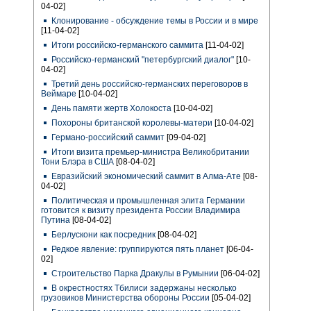
04-02]
Клонирование - обсуждение темы в России и в мире
[11-04-02]
Итоги российско-германского саммита
[11-04-02]
Российско-германский "петербургский диалог"
[10-
04-02]
Третий день российско-германских переговоров в
Веймаре
[10-04-02]
День памяти жертв Холокоста
[10-04-02]
Похороны британской королевы-матери
[10-04-02]
Германо-российский саммит
[09-04-02]
Итоги визита премьер-министра Великобритании
Тони Блэра в США
[08-04-02]
Евразийский экономический саммит в Алма-Ате
[08-
04-02]
Политическая и промышленная элита Германии
готовится к визиту президента России Владимира
Путина
[08-04-02]
Берлускони как посредник
[08-04-02]
Редкое явление: группируются пять планет
[06-04-
02]
Строительство Парка Дракулы в Румынии
[06-04-02]
В окрестностях Тбилиси задержаны несколько
грузовиков Министерства обороны России
[05-04-02]