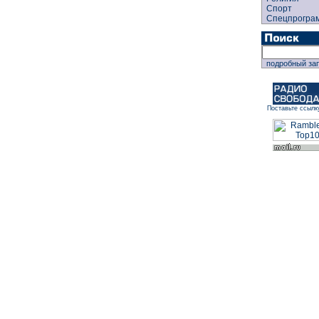
Спорт
Спецпрогра
подробный за
Поставьте ссылк