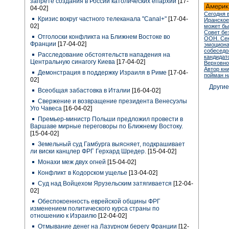
запрете создания в России католических епархий
[17-
04-02]
Сегодня 
Кризис вокруг частного телеканала "Canal+"
[17-04-
Иранское
02]
может бы
Совет бе
Отголоски конфликта на Ближнем Востоке во
ООН. Сен
Франции
[17-04-02]
эмоцион
собеседо
Расследование обстоятельств нападения на
кандидат
Центральную синагогу Киева
[17-04-02]
Верховно
Автор кн
Демонстрация в поддержку Израиля в Риме
[17-04-
пойман н
02]
Други
Всеобщая забастовка в Италии
[16-04-02]
Свержение и возвращение президента Венесуэлы
Уго Чавеса
[16-04-02]
Премьер-министр Польши предложил провести в
Варшаве мирные переговоры по Ближнему Востоку.
[15-04-02]
Земельный суд Гамбурга выясняет, подкрашивает
ли виски канцлер ФРГ Герхард Шредер.
[15-04-02]
Монахи меж двух огней
[15-04-02]
Конфликт в Кодорском ущелье
[13-04-02]
Суд над Войцехом Ярузельским затягивается
[12-04-
02]
Обеспокоенность еврейской общины ФРГ
изменением политического курса страны по
отношению к Израилю
[12-04-02]
Отмывание денег на Лазурном берегу Франции
[12-