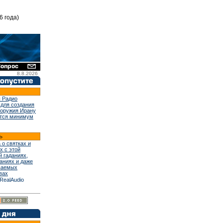
6 года)
8.8.2026
 Радио
 для создания
 оружия Ирану
тся минимум
 о святках и
х с этой
й гаданиях,
аниях и даже
ваемых
вах
RealAudio