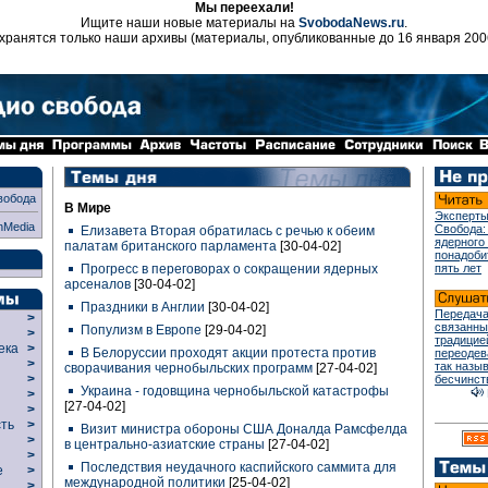
Мы переехали!
Ищите наши новые материалы на
SvobodaNews.ru
.
хранятся только наши архивы (материалы, опубликованные до 16 января 200
вобода
В Мире
Эксперты
nMedia
Свобода:
Елизавета Вторая обратилась с речью к обеим
ядерного
палатам британского парламента
[30-04-02]
понадоби
Прогресс в переговорах о сокращении ядерных
пять лет
арсеналов
[30-04-02]
Праздники в Англии
[30-04-02]
Передача
>
связанны
Популизм в Европе
[29-04-02]
>
традицие
века
>
В Белоруссии проходят акции протеста против
переодев
>
так назы
сворачивания чернобыльских программ
[27-04-02]
р
>
бесчинст
Украина - годовщина чернобыльской катастрофы
>
[27-04-02]
>
сть
>
Визит министра обороны США Доналда Рамсфелда
>
в центрально-азиатские страны
[27-04-02]
>
Последствия неудачного каспийского саммита для
ие
>
международной политики
[25-04-02]
>