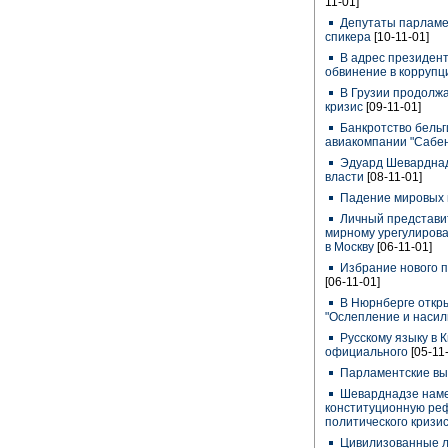
11-01]
Депутаты парламен
спикера
[10-11-01]
В адрес президент
обвинение в корруп
В Грузии продолжа
кризис
[09-11-01]
Банкротство бельг
авиакомпании "Сабе
Эдуард Шеварднад
власти
[08-11-01]
Падение мировых 
Личный представи
мирному урегулиров
в Москву
[06-11-01]
Избрание нового 
[06-11-01]
В Нюрнберге откры
"Ослепление и наси
Русскому языку в К
официального
[05-11
Парламентские вы
Шеварднадзе наме
конституционную ре
политического кризи
Цивилизованные л