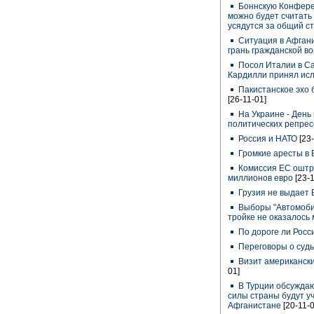
Боннскую Конфере
можно будет считать 
усядутся за общий с
Ситуация в Афгани
грань гражданской в
Посол Италии в Са
Кардилли принял ис
Пакистанское эхо 
[26-11-01]
На Украине - День
политических репре
Россия и НАТО
[23
Громкие аресты в
Комиссия ЕС оштр
миллионов евро
[23-
Грузия не выдает
Выборы "Автомобил
тройке не оказалось
По дороге ли Росс
Переговоры о суд
Визит американски
01]
В Турции обсуждаю
силы страны будут уч
Афганистане
[20-11-0