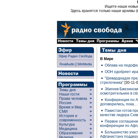
Ищите наши новы
Здесь хранятся только наши архивы (
Эфир Радио Свобода
В Мире
|
RealAudio
WinMedia
Облава на педофи
ООН одобряет ира
"Шеварднадзе пре
стрелочника"
[30-11-0
Збигнев Бжезинск
Темы дня
>
осмотрительнее в сб
Наши гости
>
Права человека
>
Конференция по А
Россия
>
договорились, пока...
Время и Мир
>
Пакистан готов пр
СМИ
>
качестве лидера Сев
История и
>
современность
>
Первое соглашение
Культура
>
конференции по Афг
Медицина
>
Большинство учас
Образование
>
Афганистану поддер
Религия
>