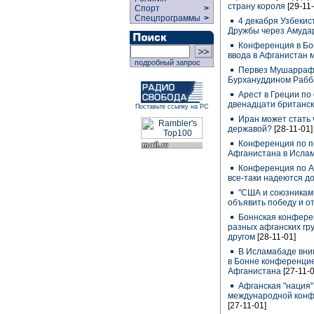
страну короля
[29-11
Спорт
>
Спецпрограммы
>
4 декабря Узбекис
Дружбы через Амуд
Конференция в Бон
ввода в Афганистан 
подробный запрос
Первез Мушарраф о
Бурхануддином Раб
Арест в Греции по
двенадцати британс
Поставьте ссылку на РС
Иран может стать 
державой?
[28-11-01]
Конференция по п
Афганистана в Исла
Конференция по Аф
все-таки надеются д
"США и союзникам 
объявить победу и от
Боннская конферен
разных афганских гру
другом
[28-11-01]
В Исламабаде вни
в Бонне конференцие
Афганистана
[27-11-0
Афганская "нация" 
международной конф
[27-11-01]