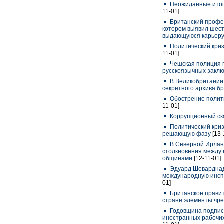
Неожиданные итог
11-01]
Британский профес
котором выявил шес
выдающуюся карьеру
Политический криз
11-01]
Чешская полиция 
русскоязычных закл
В Великобритании 
секретного архива б
Обострение полити
11-01]
Коррупционный ск
Политический криз
решающую фазу
[13-
В Северной Ирлан
столкновения между 
общинами
[12-11-01]
Эдуард Шеварднад
международную инсп
01]
Британское правит
стране элементы чр
Годовщина подписа
иностранных рабочи