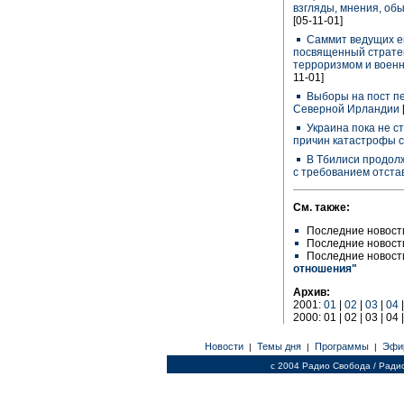
взгляды, мнения, об
[05-11-01]
Cаммит ведущих ев
посвященный страте
терроризмом и воен
11-01]
Выборы на пост пе
Северной Ирландии
Украина пока не ст
причин катастрофы 
В Тбилиси продолж
с требованием отст
См. также:
Последние новост
Последние новост
Последние новост
отношения"
Архив:
2001:
01
|
02
|
03
|
04
2000: 01 | 02 | 03 | 04 |
Новости
Темы дня
Программы
Эфи
|
|
|
c 2004 Радио Свобода / Ради