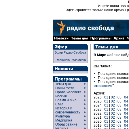
Ищите наши новы
Здесь хранятся только наши архивы (
Эфир Радио Свобода
В Мире
Файл не най
|
RealAudio
WinMedia
См. также:
Последние новост
Последние новост
Последние новост
Темы дня
>
отношения"
Наши гости
>
Права человека
>
Архив:
Россия
>
2026 :
01
|
02
|
03
|
04
Время и Мир
>
2025 :
01
|
02
|
03
|
04
СМИ
>
2024 :
01
|
02
|
03
|
04
История и
>
2023 :
01
|
02
|
03
|
04
современность
>
2022 :
01
|
02
|
03
|
04
Культура
>
2021 :
01
|
02
|
03
|
04
Медицина
>
2020 :
01
|
02
|
03
|
04
Образование
>
2019 :
01
|
02
|
03
|
04
Религия
>