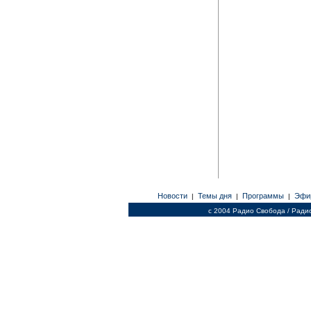
Новости
Темы дня
Программы
Эфи
|
|
|
c 2004 Радио Свобода / Ради