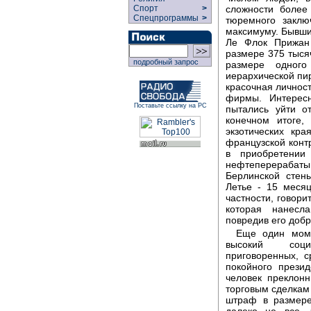
сложности более
Спорт
>
Спецпрограммы
>
тюремного заклю
максимуму. Бывший
Ле Флок Прижан
размере 375 тыся
подробный запрос
размере одног
иерархической пи
красочная личност
фирмы. Интерес
Поставьте ссылку на РС
пытались уйти о
конечном итоге
экзотических кр
французской конт
в приобретении 
нефтеперерабаты
Берлинской стен
Летье - 15 меся
частности, говори
которая нанесл
повредив его доб
Еще один моме
высокий социа
приговоренных, с
покойного прези
человек преклон
торговым сделкам
штраф в размере
далеко не все, 