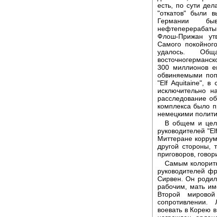
есть, по сути дел
"откатов" были 
Германии бы
нефтеперерабатыва
Флош-Прижан утв
Самого покойного
удалось. Об
восточногерманск
300 миллионов е
обвиняемыми поп
"Elf Aquitaine", 
исключительно н
расследование о
комплекса было п
немецкими политик
В общем и цело
руководителей "El
Миттеране коррум
другой стороны, 
приговоров, говор
Самым колорит
руководителей ф
Сирвен. Он родил
рабочим, мать им
Второй мировой
сопротивлении.
воевать в Корею в