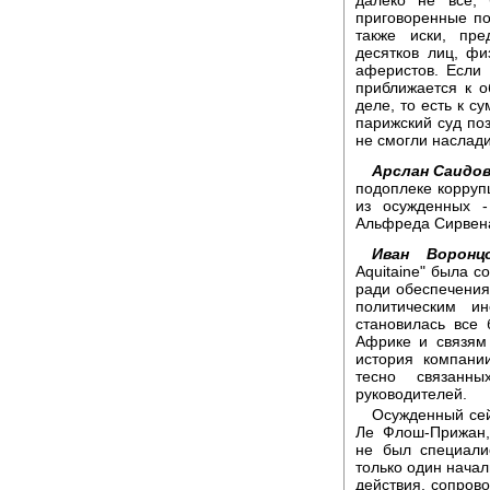
приговоренные по 
также иски, пр
десятков лиц, фи
аферистов. Если
приближается к 
деле, то есть к 
парижский суд поз
не смогли наслад
Арслан Саидов
подоплеке корруп
из осужденных -
Альфреда Сирвена
Иван Воронцо
Aquitaine" была 
ради обеспечени
политическим и
становилась все
Африке и связям
история компани
тесно связанн
руководителей.
Осужденный сей
Ле Флош-Прижан,
не был специали
только один начал
действия, сопро