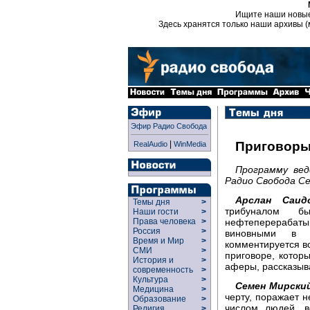
Ищите наши новы
Здесь хранятся только наши архивы (
Эфир Радио Свобода
|
Приговоры 
RealAudio
WinMedia
Программу вед
Радио Свобода Се
Арслан Саидо
Темы дня
>
трибуналом б
Наши гости
>
нефтеперерабаты
Права человека
>
Россия
>
виновными в 
Время и Мир
>
комментируется в
СМИ
>
приговоре, котор
История и
>
аферы, рассказыв
современность
>
Культура
>
Семен Мирски
Медицина
>
черту, поражает 
Образование
>
числом людей, в
Религия
>