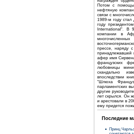
награжден орден
Потом с помощь
нефтяную компани
связи с многочис
1989-м году стал 
году президентом
International". 
компании в Афр
многочисленных
восточногерманско
прессе, наряду 
принадлежавшей 
афер имя Сирвена
французских фр
любовницы мини
скандально изв
впоследствии кни
"Шлюха Француз
парламентских выб
другие руководител
лет скрылся. Он 
и арестовали в 20
ему придется пожи
Последние м
Принц Чарльз
сочетаются 